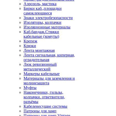
Аэрозоль, мастика
Бирки каб.,площадки
самоклеющиеся
Знаки электробезопасности
Изоляторы, колпачки
Изоляционные материалы
Каб.бандаж.Стяжки
кабельные (хомуты)
Крепеж
Крюки
Лента монтажная
Лента сигнальная, киперная,
оградительная
Люк ревизионный
металлический
Маркеры кабельные
Материалы для заземления и
молниезащита
Муфты
Наконечники, гильзы,
колпачки. ответвители,
разъёмы
Кабеленесущие системы
Патроны для ламп
Патроны для ламп Vintage