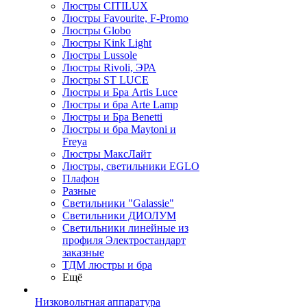
Люстры CITILUX
Люстры Favourite, F-Promo
Люстры Globo
Люстры Kink Light
Люстры Lussole
Люстры Rivoli, ЭРА
Люстры ST LUCE
Люстры и Бра Artis Luce
Люстры и бра Arte Lamp
Люстры и Бра Benetti
Люстры и бра Maytoni и
Freya
Люстры МаксЛайт
Люстры, светильники EGLO
Плафон
Разные
Светильники "Galassie"
Светильники ДИОЛУМ
Светильники линейные из
профиля Электростандарт
заказные
ТДМ люстры и бра
Ещё
Низковольтная аппаратура