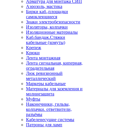
Арматура для монтажа СИП
Аэрозоль, мастика
Бирки каб.,площадки
самоклеющиеся
Знаки электробезопасности
Изоляторы, колпачки
Изоляционные материалы
Каб.бандаж.Стяжки
кабельные (хомуты)
Крепеж
Крюки
Лента монтажная
Лента сигнальная, киперная,
оградительная
Люк ревизионный
металлический
Маркеры кабельные
Материалы для заземления и
молниезащита
Муфты
Наконечники, гильзы,
колпачки. ответвители,
разъёмы
Кабеленесущие системы
Патроны для ламп