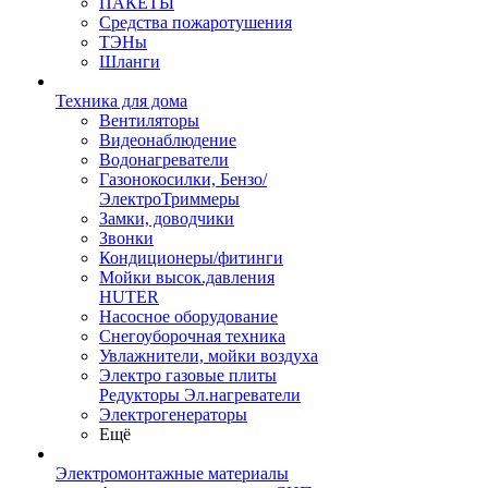
ПАКЕТЫ
Средства пожаротушения
ТЭНы
Шланги
Техника для дома
Вентиляторы
Видеонаблюдение
Водонагреватели
Газонокосилки, Бензо/
ЭлектроТриммеры
Замки, доводчики
Звонки
Кондиционеры/фитинги
Мойки высок.давления
HUTER
Насосное оборудование
Снегоуборочная техника
Увлажнители, мойки воздуха
Электро газовые плиты
Редукторы Эл.нагреватели
Электрогенераторы
Ещё
Электромонтажные материалы