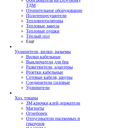
Обогреватель на DIN-рейку
ТДМ
Отопительное оборудование
Полотенцесушители
Тепловентиляторы
Тепловые завесы
Тепловые пушки
Тёплый пол
Ещё
Удлинители, вилки, разьемы
Вилки кабельные
Выключатели для бра
Разветвители, адаптеры
Розетки кабельные
Сетевые кабеля, шнуры
Соединители силовые
Удлинители
Хоз. товары
ЗМ,крючки,клей,держатели
Магниты
Огнеборец
Отпугиватели насекомых и
грызунов