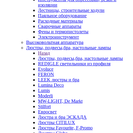
изоляции
Лестницы, строительные ходули
Паяльное оборудование
Расходные материалы
Сварочные аппараты
Фены и термопистолеты
Электроинструмент
Высоковольтная аппаратура
Люстры, подвесы,бра, настольные лампы
Назад
Люстры, подвесы,бра, настольные лампы
REDIGLE светильники из профиля
Evoluce
FERON
LEEK люстры и бра
Lumina Deco
Lumis
Moderli
MW-LIGHT, De Markt
Stilfort
Евросвет
Люстра и бра ЭСКАДА
Люстры CITILUX
Люстры Favourite, F-Promo