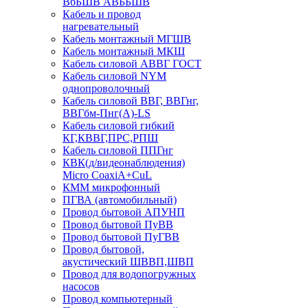
ВбБШВ АВББШВ
Кабель и провод
нагревательный
Кабель монтажный МГШВ
Кабель монтажный МКШ
Кабель силовой АВВГ ГОСТ
Кабель силовой NYM
однопроволочный
Кабель силовой ВВГ, ВВГнг,
ВВГбм-Пнг(А)-LS
Кабель силовой гибкий
КГ,КВВГ,ПРС,РПШ
Кабель силовой ППГнг
КВК(д/видеонаблюдения)
Micro CoaxiA+CuL
КММ микрофонный
ПГВА (автомобильный)
Провод бытовой АПУНП
Провод бытовой ПуВВ
Провод бытовой ПуГВВ
Провод бытовой,
акустический ШВВП,ШВП
Провод для водопогружных
насосов
Провод компьютерный