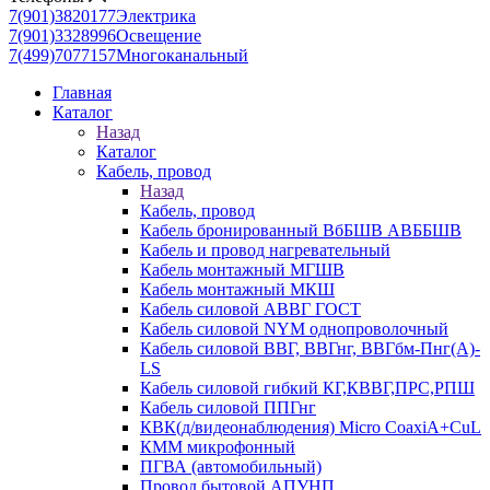
7(901)3820177
Электрика
7(901)3328996
Освещение
7(499)7077157
Многоканальный
Главная
Каталог
Назад
Каталог
Кабель, провод
Назад
Кабель, провод
Кабель бронированный ВбБШВ АВББШВ
Кабель и провод нагревательный
Кабель монтажный МГШВ
Кабель монтажный МКШ
Кабель силовой АВВГ ГОСТ
Кабель силовой NYM однопроволочный
Кабель силовой ВВГ, ВВГнг, ВВГбм-Пнг(А)-
LS
Кабель силовой гибкий КГ,КВВГ,ПРС,РПШ
Кабель силовой ППГнг
КВК(д/видеонаблюдения) Micro CoaxiA+CuL
КММ микрофонный
ПГВА (автомобильный)
Провод бытовой АПУНП