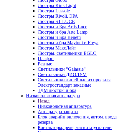
Люстры Globo
Люстры Kink Light
Люстры Lussole
Люстры Rivoli, ЭРА
Люстры ST LUCE
Люстры и Бра Artis Luce
Люстры и бра Arte Lamp
Люстры и Бра Benetti
Люстры и бра Maytoni и Freya
Люстры МаксЛайт
Люстры, светильники EGLO
Плафон
Разные
Светильники "Galassie"
Светильники ДИОЛУМ
Светильники линейные из профиля
Электростандарт заказные
ТДМ люстры и бра
Низковольтная аппаратура
Назад
Низковольтная аппаратура
Аппаратура защиты
Блок аварийн.включения, автом. ввода
резерва
Контакторы, реле, магнит.пускатели