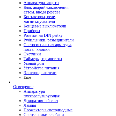
Аппаратура защиты
Блок аварийн.включения,
автом. ввода резерва
Контакторы, реле,
магнит.пускатели
Концевые выключатели
Приборы
Розетки на DIN рейку
Рубильники, разъединители
Светосигнальная арматура,
посты, кнопки
Счетчики
Таймеры, термостаты
Умный дом
Устройства питания
Электродвигатели
Ещё
Освещение
Аппаратура
пускорегулирующая
Декоративный свет
Лампы
Прожекторы светодиодные
Светильники для бани