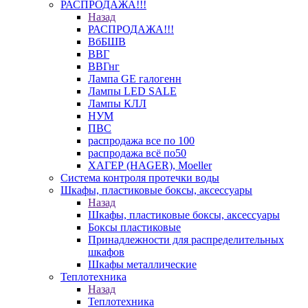
РАСПРОДАЖА!!!
Назад
РАСПРОДАЖА!!!
ВбБШВ
ВВГ
ВВГнг
Лампа GE галогенн
Лампы LED SALE
Лампы КЛЛ
НУМ
ПВС
распродажа все по 100
распродажа всё по50
ХАГЕР (HAGER), Moeller
Система контроля протечки воды
Шкафы, пластиковые боксы, аксессуары
Назад
Шкафы, пластиковые боксы, аксессуары
Боксы пластиковые
Принадлежности для распределительных
шкафов
Шкафы металлические
Теплотехника
Назад
Теплотехника