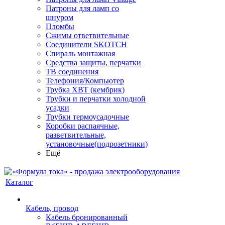
Патроны для ламп со
шнуром
Пломбы
Сжимы ответвительные
Соединители SKOTCH
Спираль монтажная
Средства защиты, перчатки
ТВ соединения
Телефония/Компьютер
Трубка ХВТ (кембрик)
Трубки и перчатки холодной
усадки
Трубки термоусадочные
Коробки распаячные,
разветвительные,
установочные(подрозетники)
Ещё
Каталог
Кабель, провод
Кабель бронированный