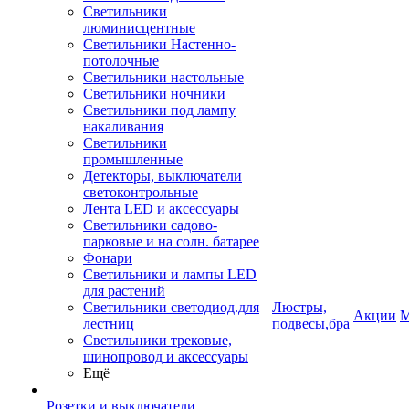
Светильники
люминисцентные
Светильники Настенно-
потолочные
Светильники настольные
Светильники ночники
Светильники под лампу
накаливания
Светильники
промышленные
Детекторы, выключатели
светоконтрольные
Лента LED и аксессуары
Светильники садово-
парковые и на солн. батарее
Фонари
Светильники и лампы LED
для растений
Светильники светодиод.для
Люстры,
Акции
М
лестниц
подвесы,бра
Светильники трековые,
шинопровод и аксессуары
Ещё
Розетки и выключатели