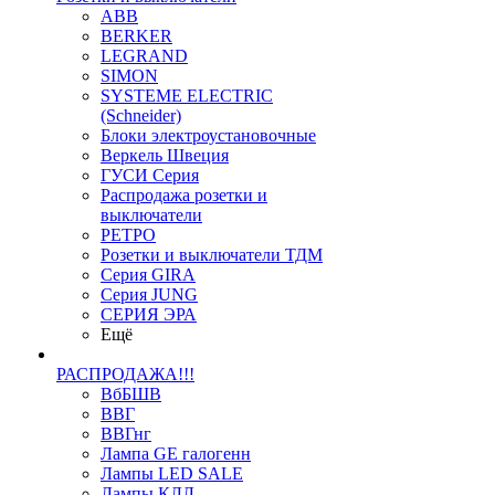
ABB
BERKER
LEGRAND
SIMON
SYSTEME ELECTRIC
(Schneider)
Блоки электроустановочные
Веркель Швеция
ГУСИ Серия
Распродажа розетки и
выключатели
РЕТРО
Розетки и выключатели ТДМ
Серия GIRA
Серия JUNG
СЕРИЯ ЭРА
Ещё
РАСПРОДАЖА!!!
ВбБШВ
ВВГ
ВВГнг
Лампа GE галогенн
Лампы LED SALE
Лампы КЛЛ