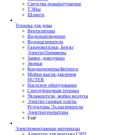
Средства пожаротушения
ТЭНы
Шланги
Техника для дома
Вентиляторы
Видеонаблюдение
Водонагреватели
Газонокосилки, Бензо/
ЭлектроТриммеры
Замки, доводчики
Звонки
Кондиционеры/фитинги
Мойки высок.давления
HUTER
Насосное оборудование
Снегоуборочная техника
Увлажнители, мойки воздуха
Электро газовые плиты
Редукторы Эл.нагреватели
Электрогенераторы
Ещё
Электромонтажные материалы
Арматура для монтажа СИП