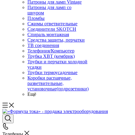
Патроны для ламп Vintage
Патроны для ламп со
шнуром
Пломбы
Сжимы ответвительные
Соединители SKOTCH
Спираль монтажная
Средства защиты, перчатки
ТВ соединения
Телефония/Компьютер
Трубка ХВТ (кембрик)
Трубки и перчатки холодной
усадки
Трубки термоусадочные
Коробки распаячные,
разветвительные,
установочные(подрозетники)
Ещё
Телефоны