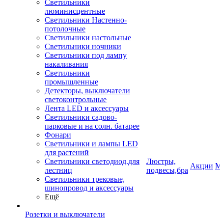
Светильники
люминисцентные
Светильники Настенно-
потолочные
Светильники настольные
Светильники ночники
Светильники под лампу
накаливания
Светильники
промышленные
Детекторы, выключатели
светоконтрольные
Лента LED и аксессуары
Светильники садово-
парковые и на солн. батарее
Фонари
Светильники и лампы LED
для растений
Светильники светодиод.для
Люстры,
Акции
М
лестниц
подвесы,бра
Светильники трековые,
шинопровод и аксессуары
Ещё
Розетки и выключатели