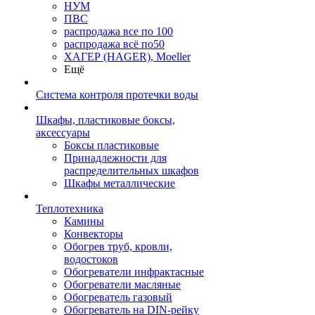
НУМ
ПВС
распродажа все по 100
распродажа всё по50
ХАГЕР (HAGER), Moeller
Ещё
Система контроля протечки воды
Шкафы, пластиковые боксы,
аксессуары
Боксы пластиковые
Принадлежности для
распределительных шкафов
Шкафы металлические
Теплотехника
Камины
Конвекторы
Обогрев труб, кровли,
водостоков
Обогреватели инфрактасные
Обогреватели масляные
Обогреватель газовый
Обогреватель на DIN-рейку