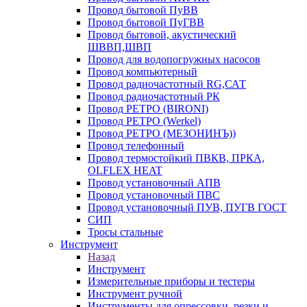
Провод бытовой ПуВВ
Провод бытовой ПуГВВ
Провод бытовой, акустический
ШВВП,ШВП
Провод для водопогружных насосов
Провод компьютерный
Провод радиочастотный RG,САТ
Провод радиочастотный РК
Провод РЕТРО (BIRONI)
Провод РЕТРО (Werkel)
Провод РЕТРО (МЕЗОНИНЪ))
Провод телефонный
Провод термостойкий ПВКВ, ПРКА,
OLFLEX HEAT
Провод установочный АПВ
Провод установочный ПВС
Провод установочный ПУВ, ПУГВ ГОСТ
СИП
Тросы стальные
Инструмент
Назад
Инструмент
Измерительные приборы и тестеры
Инструмент ручной
Инструменты для опрессовки, резки и