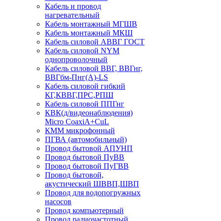
Кабель и провод
нагревательный
Кабель монтажный МГШВ
Кабель монтажный МКШ
Кабель силовой АВВГ ГОСТ
Кабель силовой NYM
однопроволочный
Кабель силовой ВВГ, ВВГнг,
ВВГбм-Пнг(А)-LS
Кабель силовой гибкий
КГ,КВВГ,ПРС,РПШ
Кабель силовой ППГнг
КВК(д/видеонаблюдения)
Micro CoaxiA+CuL
КММ микрофонный
ПГВА (автомобильный)
Провод бытовой АПУНП
Провод бытовой ПуВВ
Провод бытовой ПуГВВ
Провод бытовой,
акустический ШВВП,ШВП
Провод для водопогружных
насосов
Провод компьютерный
Провод радиочастотный