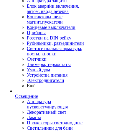
Аппаратура защиты
Блок аварийн.включения,
автом. ввода резерва
Контакторы, реле,
магнит.пускатели
Концевые выключатели
Приборы
Розетки на DIN рейку
Рубильники, разъединители
Светосигнальная арматура,
посты, кнопки
Счетчики
Таймеры, термостаты
Умный дом
Устройства питания
Электродвигатели
Ещё
Освещение
Аппаратура
пускорегулирующая
Декоративный свет
Лампы
Прожекторы светодиодные
Светильники для бани