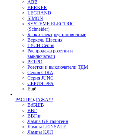
ABB
BERKER
LEGRAND
SIMON
SYSTEME ELECTRIC
(Schneider)
Блоки электроустановочные
Веркель Швеция
ГУСИ Серия
Распродажа розетки и
выключатели
РЕТРО
Розетки и выключатели ТДМ
Серия GIRA
Серия JUNG
СЕРИЯ ЭРА
Ещё
РАСПРОДАЖА!!!
ВбБШВ
ВВГ
ВВГнг
Лампа GE галогенн
Лампы LED SALE
Лампы КЛЛ