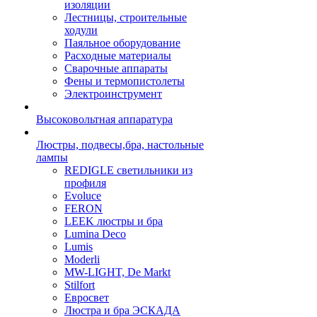
изоляции
Лестницы, строительные
ходули
Паяльное оборудование
Расходные материалы
Сварочные аппараты
Фены и термопистолеты
Электроинструмент
Высоковольтная аппаратура
Люстры, подвесы,бра, настольные
лампы
REDIGLE светильники из
профиля
Evoluce
FERON
LEEK люстры и бра
Lumina Deco
Lumis
Moderli
MW-LIGHT, De Markt
Stilfort
Евросвет
Люстра и бра ЭСКАДА