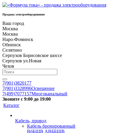
Продажа электрооборудования
Ваш город
Москва
Москва
Наро-Фоминск
Обнинск
Селятино
Серпухов Борисовское шоссе
Серпухов ул.Новая
Чехов
7(901)3820177
7(901)3328996
Освещение
7(499)7077157
Многоканальный
Звоните с 9:00 до 19:00
Каталог
Кабель, провод
Кабель бронированный
ВбБШВ АВББШВ