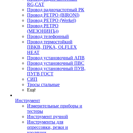
RG,САТ
Провод радиочастотный РК
Провод РЕТРО (BIRONI)
Провод РЕТРО (Werkel)
Провод РЕТРО
(МЕЗОНИНЪ))
Провод телефонный
Провод термостойкий
ПВКВ, ПРКА, OLFLEX
HEAT
Провод установочный АПВ
Провод установочный ПВС
Провод установочный ПУВ,
ПУГВ ГОСТ
СИП
Тросы стальные
Ещё
Инструмент
Измерительные приборы и
тестеры
Инструмент ручной
Инструменты для
опрессовки, резки и
изоляции