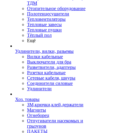
ТДМ
Отопительное оборудование
Полотенцесушители
Тепловентиляторы
Тепловые завесы
Тепловые пушки
Тёплый пол
Ещё
Удлинители, вилки, разьемы
Вилки кабельные
Выключатели для бра
Разветвители, адаптеры
Розетки кабельные
Сетевые кабеля, шнуры
Соединители силовые
Удлинители
Хоз. товары
ЗМ,крючки,клей,держатели
Магниты
Огнеборец
Отпугиватели насекомых и
грызунов
ПАКЕТЫ