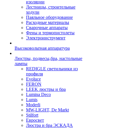
изоляции
Лестницы, строительные
ходули
Паяльное оборудование
Расходные материалы
Сварочные аппараты
Фены и термопистолеты
Электроинструмент
Высоковольтная аппаратура
Люстры, подвесы,бра, настольные
лампы
REDIGLE светильники из
профиля
Evoluce
FERON
LEEK люстры и бра
Lumina Deco
Lumis
Moderli
MW-LIGHT, De Markt
Stilfort
Евросвет
Люстра и бра ЭСКАДА