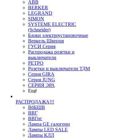
ABB
BERKER
LEGRAND
SIMON
SYSTEME ELECTRIC
(Schneider)
Блоки электроустановочные
Веркель Швеция
ГУСИ Серия
Распродажа розетки и
выключатели
РЕТРО
Розетки и выключатели ТДМ
Серия GIRA
Серия JUNG
СЕРИЯ ЭРА
Ещё
РАСПРОДАЖА!!!
ВбБШВ
ВВГ
ВВГнг
Лампа GE галогенн
Лампы LED SALE
Лампы КЛЛ