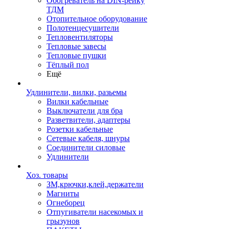
Обогреватель на DIN-рейку
ТДМ
Отопительное оборудование
Полотенцесушители
Тепловентиляторы
Тепловые завесы
Тепловые пушки
Тёплый пол
Ещё
Удлинители, вилки, разьемы
Вилки кабельные
Выключатели для бра
Разветвители, адаптеры
Розетки кабельные
Сетевые кабеля, шнуры
Соединители силовые
Удлинители
Хоз. товары
ЗМ,крючки,клей,держатели
Магниты
Огнеборец
Отпугиватели насекомых и
грызунов