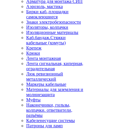
Арматура для монтажа СИП
Аэрозоль, мастика
Бирки каб.,площадки
самоклеющиеся
Знаки электробезопасности
Изоляторы, колпачки
Изоляционные материалы
Каб.бандаж.Стяжки
кабельные (хомуты)
Крепеж
Крюки
Лента монтажная
Лента сигнальная, киперная,
оградительная
Люк ревизионный
металлический
Маркеры кабельные
Материалы для заземления и
молниезащита
Муфты
Наконечники, гильзы,
колпачки. ответвители,
разъёмы
Кабеленесущие системы
Патроны для ламп