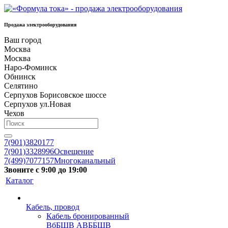
Продажа электрооборудования
Ваш город
Москва
Москва
Наро-Фоминск
Обнинск
Селятино
Серпухов Борисовское шоссе
Серпухов ул.Новая
Чехов
7(901)3820177
7(901)3328996
Освещение
7(499)7077157
Многоканальный
Звоните с 9:00 до 19:00
Каталог
Кабель, провод
Кабель бронированный
ВбБШВ АВББШВ