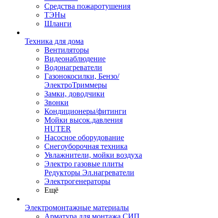
Средства пожаротушения
ТЭНы
Шланги
Техника для дома
Вентиляторы
Видеонаблюдение
Водонагреватели
Газонокосилки, Бензо/
ЭлектроТриммеры
Замки, доводчики
Звонки
Кондиционеры/фитинги
Мойки высок.давления
HUTER
Насосное оборудование
Снегоуборочная техника
Увлажнители, мойки воздуха
Электро газовые плиты
Редукторы Эл.нагреватели
Электрогенераторы
Ещё
Электромонтажные материалы
Арматура для монтажа СИП