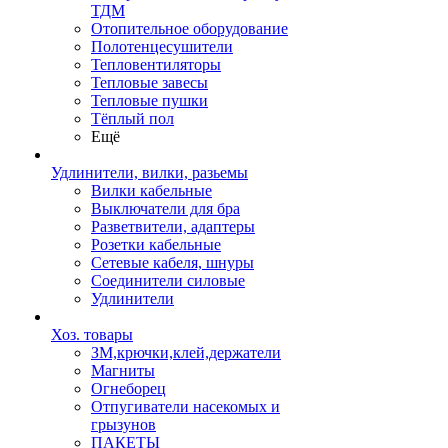
ТДМ
Отопительное оборудование
Полотенцесушители
Тепловентиляторы
Тепловые завесы
Тепловые пушки
Тёплый пол
Ещё
Удлинители, вилки, разьемы
Вилки кабельные
Выключатели для бра
Разветвители, адаптеры
Розетки кабельные
Сетевые кабеля, шнуры
Соединители силовые
Удлинители
Хоз. товары
ЗМ,крючки,клей,держатели
Магниты
Огнеборец
Отпугиватели насекомых и
грызунов
ПАКЕТЫ