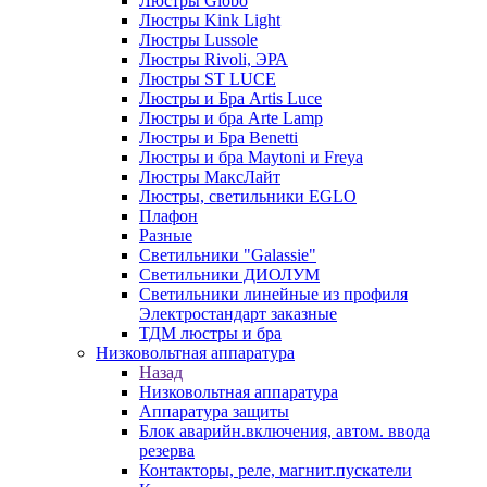
Люстры Globo
Люстры Kink Light
Люстры Lussole
Люстры Rivoli, ЭРА
Люстры ST LUCE
Люстры и Бра Artis Luce
Люстры и бра Arte Lamp
Люстры и Бра Benetti
Люстры и бра Maytoni и Freya
Люстры МаксЛайт
Люстры, светильники EGLO
Плафон
Разные
Светильники "Galassie"
Светильники ДИОЛУМ
Светильники линейные из профиля
Электростандарт заказные
ТДМ люстры и бра
Низковольтная аппаратура
Назад
Низковольтная аппаратура
Аппаратура защиты
Блок аварийн.включения, автом. ввода
резерва
Контакторы, реле, магнит.пускатели