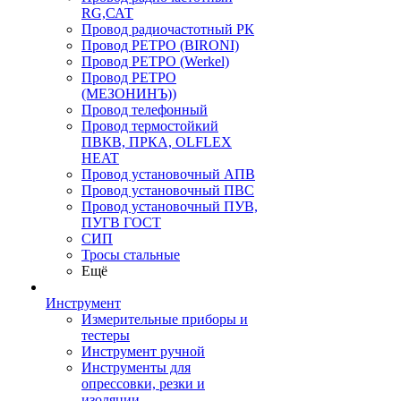
RG,САТ
Провод радиочастотный РК
Провод РЕТРО (BIRONI)
Провод РЕТРО (Werkel)
Провод РЕТРО
(МЕЗОНИНЪ))
Провод телефонный
Провод термостойкий
ПВКВ, ПРКА, OLFLEX
HEAT
Провод установочный АПВ
Провод установочный ПВС
Провод установочный ПУВ,
ПУГВ ГОСТ
СИП
Тросы стальные
Ещё
Инструмент
Измерительные приборы и
тестеры
Инструмент ручной
Инструменты для
опрессовки, резки и
изоляции