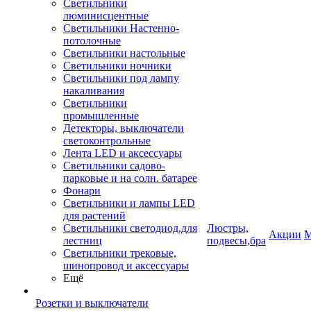
Светильники
люминисцентные
Светильники Настенно-
потолочные
Светильники настольные
Светильники ночники
Светильники под лампу
накаливания
Светильники
промышленные
Детекторы, выключатели
светоконтрольные
Лента LED и аксессуары
Светильники садово-
парковые и на солн. батарее
Фонари
Светильники и лампы LED
для растений
Светильники светодиод.для
Люстры,
Акции
М
лестниц
подвесы,бра
Светильники трековые,
шинопровод и аксессуары
Ещё
Розетки и выключатели