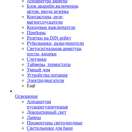
Аппаратура защиты
Блок аварийн.включения,
автом. ввода резерва
Контакторы, реле,
магнит.пускатели
Концевые выключатели
Приборы
Розетки на DIN рейку
Рубильники, разъединители
Светосигнальная арматура,
посты, кнопки
Счетчики
Таймеры, термостаты
Умный дом
Устройства питания
Электродвигатели
Ещё
Освещение
Аппаратура
пускорегулирующая
Декоративный свет
Лампы
Прожекторы светодиодные
Светильники для бани