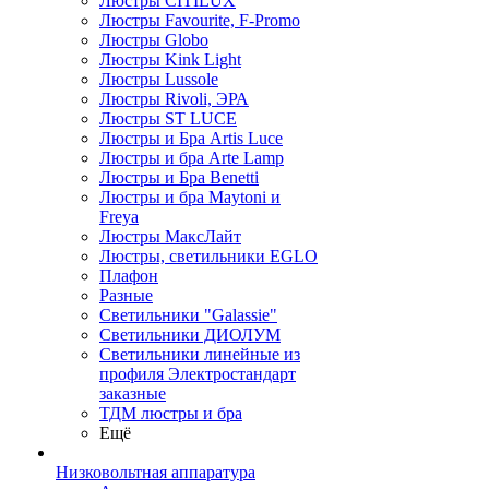
Люстры CITILUX
Люстры Favourite, F-Promo
Люстры Globo
Люстры Kink Light
Люстры Lussole
Люстры Rivoli, ЭРА
Люстры ST LUCE
Люстры и Бра Artis Luce
Люстры и бра Arte Lamp
Люстры и Бра Benetti
Люстры и бра Maytoni и
Freya
Люстры МаксЛайт
Люстры, светильники EGLO
Плафон
Разные
Светильники "Galassie"
Светильники ДИОЛУМ
Светильники линейные из
профиля Электростандарт
заказные
ТДМ люстры и бра
Ещё
Низковольтная аппаратура