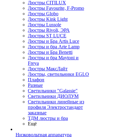
Люстры CITILUX
Люстры Favourite, F-Promo
Люстры Globo
Люстры Kink Light
Люстры Lussole
Люстры Rivoli, ЭРА
Люстры ST LUCE
Люстры и Бра Artis Luce
Люстры и бра Arte Lamp
Люстры и Бра Benetti
Люстры и бра Maytoni и
Freya
Люстры МаксЛайт
Люстры, светильники EGLO
Плафон
Разные
Светильники "Galassie"
Светильники ДИОЛУМ
Светильники линейные из
профиля Электростандарт
заказные
ТДМ люстры и бра
Ещё
Низковольтная аппаратура