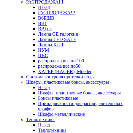
РАСПРОДАЖА!!!
Назад
РАСПРОДАЖА!!!
ВбБШВ
ВВГ
ВВГнг
Лампа GE галогенн
Лампы LED SALE
Лампы КЛЛ
НУМ
ПВС
распродажа все по 100
распродажа всё по50
ХАГЕР (HAGER), Moeller
Система контроля протечки воды
Шкафы, пластиковые боксы, аксессуары
Назад
Шкафы, пластиковые боксы, аксессуары
Боксы пластиковые
Принадлежности для распределительных
шкафов
Шкафы металлические
Теплотехника
Назад
Теплотехника