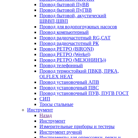
Провод бытовой ПуВВ
Провод бытовой ПуГВВ
Провод бытовой, акустический
ШВВП,ШВП
Провод для водопогружных насосов
Провод компьютерный
Провод радиочастотный RG,САТ
Провод радиочастотный РК
Провод РЕТРО (BIRONI)
Провод РЕТРО (Werkel)
Провод РЕТРО (МЕЗОНИНЪ))
Провод телефонный
Провод термостойкий ПВКВ, ПРКА,
OLFLEX HEAT
Провод установочный АПВ
Провод установочный ПВС
Провод установочный ПУВ, ПУГВ ГОСТ
СИП
Тросы стальные
Инструмент
Назад
Инструмент
Измерительные приборы и тестеры
Инструмент ручной
Инструменты для опрессовки, резки и