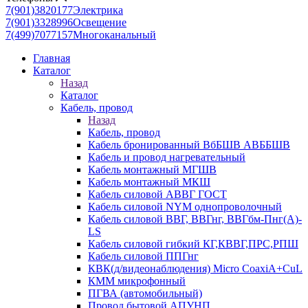
7(901)3820177
Электрика
7(901)3328996
Освещение
7(499)7077157
Многоканальный
Главная
Каталог
Назад
Каталог
Кабель, провод
Назад
Кабель, провод
Кабель бронированный ВбБШВ АВББШВ
Кабель и провод нагревательный
Кабель монтажный МГШВ
Кабель монтажный МКШ
Кабель силовой АВВГ ГОСТ
Кабель силовой NYM однопроволочный
Кабель силовой ВВГ, ВВГнг, ВВГбм-Пнг(А)-
LS
Кабель силовой гибкий КГ,КВВГ,ПРС,РПШ
Кабель силовой ППГнг
КВК(д/видеонаблюдения) Micro CoaxiA+CuL
КММ микрофонный
ПГВА (автомобильный)
Провод бытовой АПУНП