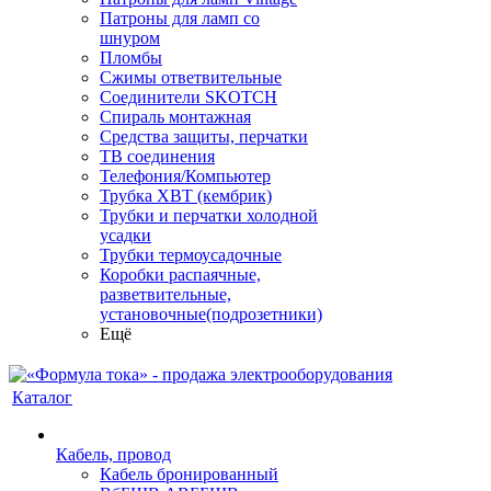
Патроны для ламп со
шнуром
Пломбы
Сжимы ответвительные
Соединители SKOTCH
Спираль монтажная
Средства защиты, перчатки
ТВ соединения
Телефония/Компьютер
Трубка ХВТ (кембрик)
Трубки и перчатки холодной
усадки
Трубки термоусадочные
Коробки распаячные,
разветвительные,
установочные(подрозетники)
Ещё
Каталог
Кабель, провод
Кабель бронированный