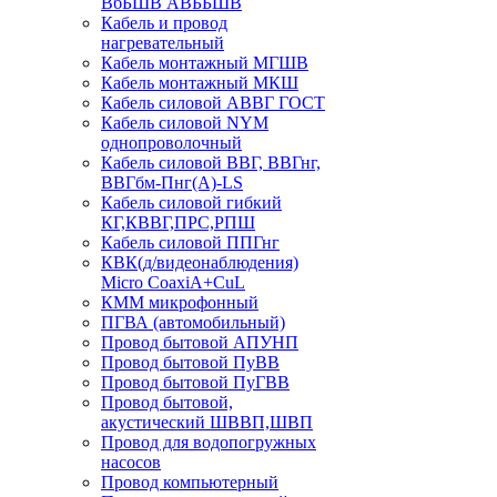
ВбБШВ АВББШВ
Кабель и провод
нагревательный
Кабель монтажный МГШВ
Кабель монтажный МКШ
Кабель силовой АВВГ ГОСТ
Кабель силовой NYM
однопроволочный
Кабель силовой ВВГ, ВВГнг,
ВВГбм-Пнг(А)-LS
Кабель силовой гибкий
КГ,КВВГ,ПРС,РПШ
Кабель силовой ППГнг
КВК(д/видеонаблюдения)
Micro CoaxiA+CuL
КММ микрофонный
ПГВА (автомобильный)
Провод бытовой АПУНП
Провод бытовой ПуВВ
Провод бытовой ПуГВВ
Провод бытовой,
акустический ШВВП,ШВП
Провод для водопогружных
насосов
Провод компьютерный