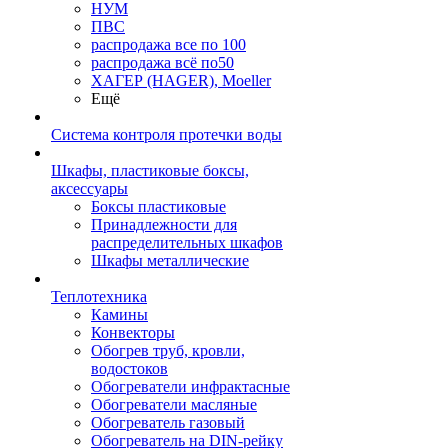
НУМ
ПВС
распродажа все по 100
распродажа всё по50
ХАГЕР (HAGER), Moeller
Ещё
Система контроля протечки воды
Шкафы, пластиковые боксы,
аксессуары
Боксы пластиковые
Принадлежности для
распределительных шкафов
Шкафы металлические
Теплотехника
Камины
Конвекторы
Обогрев труб, кровли,
водостоков
Обогреватели инфрактасные
Обогреватели масляные
Обогреватель газовый
Обогреватель на DIN-рейку