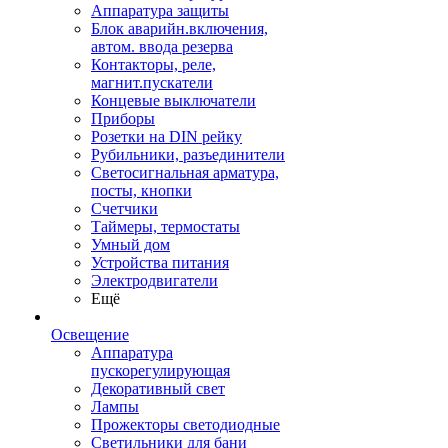
Аппаратура защиты
Блок аварийн.включения,
автом. ввода резерва
Контакторы, реле,
магнит.пускатели
Концевые выключатели
Приборы
Розетки на DIN рейку
Рубильники, разъединители
Светосигнальная арматура,
посты, кнопки
Счетчики
Таймеры, термостаты
Умный дом
Устройства питания
Электродвигатели
Ещё
Освещение
Аппаратура
пускорегулирующая
Декоративный свет
Лампы
Прожекторы светодиодные
Светильники для бани