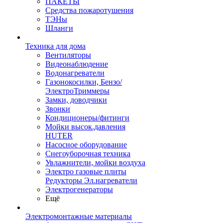
ПАКЕТЫ
Средства пожаротушения
ТЭНы
Шланги
Техника для дома
Вентиляторы
Видеонаблюдение
Водонагреватели
Газонокосилки, Бензо/
ЭлектроТриммеры
Замки, доводчики
Звонки
Кондиционеры/фитинги
Мойки высок.давления
HUTER
Насосное оборудование
Снегоуборочная техника
Увлажнители, мойки воздуха
Электро газовые плиты
Редукторы Эл.нагреватели
Электрогенераторы
Ещё
Электромонтажные материалы