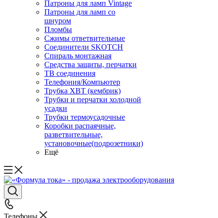
Патроны для ламп Vintage
Патроны для ламп со
шнуром
Пломбы
Сжимы ответвительные
Соединители SKOTCH
Спираль монтажная
Средства защиты, перчатки
ТВ соединения
Телефония/Компьютер
Трубка ХВТ (кембрик)
Трубки и перчатки холодной
усадки
Трубки термоусадочные
Коробки распаячные,
разветвительные,
установочные(подрозетники)
Ещё
Телефоны