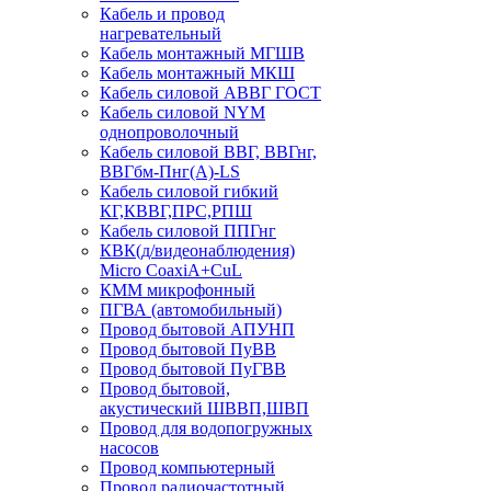
Кабель и провод
нагревательный
Кабель монтажный МГШВ
Кабель монтажный МКШ
Кабель силовой АВВГ ГОСТ
Кабель силовой NYM
однопроволочный
Кабель силовой ВВГ, ВВГнг,
ВВГбм-Пнг(А)-LS
Кабель силовой гибкий
КГ,КВВГ,ПРС,РПШ
Кабель силовой ППГнг
КВК(д/видеонаблюдения)
Micro CoaxiA+CuL
КММ микрофонный
ПГВА (автомобильный)
Провод бытовой АПУНП
Провод бытовой ПуВВ
Провод бытовой ПуГВВ
Провод бытовой,
акустический ШВВП,ШВП
Провод для водопогружных
насосов
Провод компьютерный
Провод радиочастотный