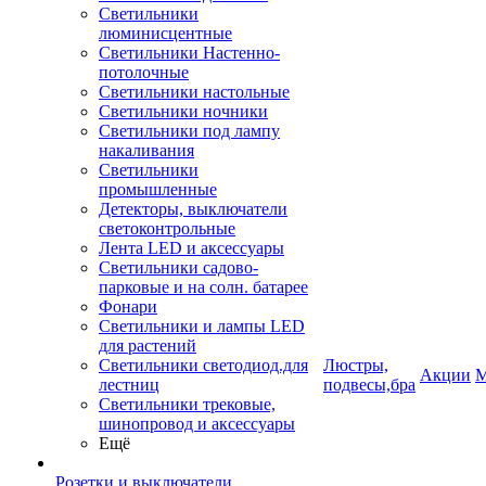
Светильники
люминисцентные
Светильники Настенно-
потолочные
Светильники настольные
Светильники ночники
Светильники под лампу
накаливания
Светильники
промышленные
Детекторы, выключатели
светоконтрольные
Лента LED и аксессуары
Светильники садово-
парковые и на солн. батарее
Фонари
Светильники и лампы LED
для растений
Светильники светодиод.для
Люстры,
Акции
М
лестниц
подвесы,бра
Светильники трековые,
шинопровод и аксессуары
Ещё
Розетки и выключатели