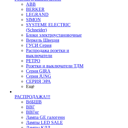
ABB
BERKER
LEGRAND
SIMON
SYSTEME ELECTRIC
(Schneider)
Блоки электроустановочные
Веркель Швеция
ГУСИ Серия
Распродажа розетки и
выключатели
РЕТРО
Розетки и выключатели ТДМ
Серия GIRA
Серия JUNG
СЕРИЯ ЭРА
Ещё
РАСПРОДАЖА!!!
ВбБШВ
ВВГ
ВВГнг
Лампа GE галогенн
Лампы LED SALE
Лампы КЛЛ