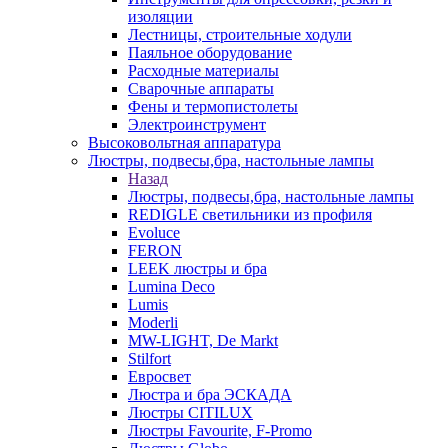
изоляции
Лестницы, строительные ходули
Паяльное оборудование
Расходные материалы
Сварочные аппараты
Фены и термопистолеты
Электроинструмент
Высоковольтная аппаратура
Люстры, подвесы,бра, настольные лампы
Назад
Люстры, подвесы,бра, настольные лампы
REDIGLE светильники из профиля
Evoluce
FERON
LEEK люстры и бра
Lumina Deco
Lumis
Moderli
MW-LIGHT, De Markt
Stilfort
Евросвет
Люстра и бра ЭСКАДА
Люстры CITILUX
Люстры Favourite, F-Promo