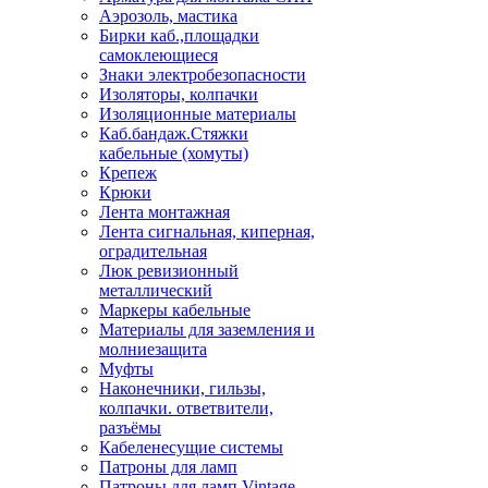
Аэрозоль, мастика
Бирки каб.,площадки
самоклеющиеся
Знаки электробезопасности
Изоляторы, колпачки
Изоляционные материалы
Каб.бандаж.Стяжки
кабельные (хомуты)
Крепеж
Крюки
Лента монтажная
Лента сигнальная, киперная,
оградительная
Люк ревизионный
металлический
Маркеры кабельные
Материалы для заземления и
молниезащита
Муфты
Наконечники, гильзы,
колпачки. ответвители,
разъёмы
Кабеленесущие системы
Патроны для ламп
Патроны для ламп Vintage