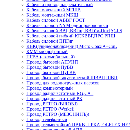
Кабель и провод нагревательный
Кабель монтажный МГШВ
Кабель монтажный МКШ
Кабель силовой АВВГ ГОСТ
Кабель силовой NYM однопроволочный
Кабель силовой ВВГ, ВВГнг, ВВГбм-Пнг(А)-LS
Кабель силовой гибкий КГ,КВВГ,ПРС,РПШ
Кабель силовой ППГнг
КВК(д/видеонаблюдения) Micro CoaxiA+CuL
КММ микрофонный
ПГВА (автомобильный)
Провод бытовой АПУНП
Провод бытовой ПуВВ
Провод бытовой ПуГВВ
Провод бытовой, акустический ШВВП,ШВП
Провод для водопогружных насосов
Провод компьютерный
Провод радиочастотный RG,САТ
Провод радиочастотный РК
Провод РЕТРО (BIRONI)
Провод РЕТРО (Werkel)
Провод РЕТРО (МЕЗОНИНЪ))
Провод телефонный
Провод термостойкий ПВКВ, ПРКА, OLFLEX HE
Провод установочный АПВ