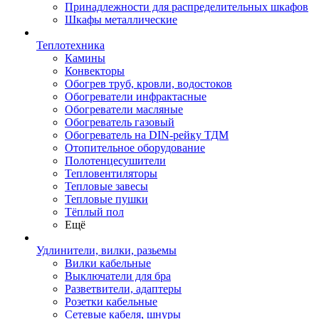
Принадлежности для распределительных шкафов
Шкафы металлические
Теплотехника
Камины
Конвекторы
Обогрев труб, кровли, водостоков
Обогреватели инфрактасные
Обогреватели масляные
Обогреватель газовый
Обогреватель на DIN-рейку ТДМ
Отопительное оборудование
Полотенцесушители
Тепловентиляторы
Тепловые завесы
Тепловые пушки
Тёплый пол
Ещё
Удлинители, вилки, разьемы
Вилки кабельные
Выключатели для бра
Разветвители, адаптеры
Розетки кабельные
Сетевые кабеля, шнуры