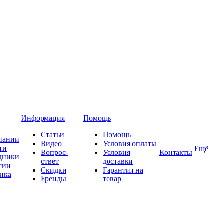
Информация
Помощь
Статьи
Помощь
пании
Видео
Условия оплаты
ти
Ещё
Вопрос-
Условия
Контакты
дники
ответ
доставки
сии
Скидки
Гарантия на
ика
Бренды
товар