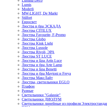
Lumina Deco
Lumis
Moderli
MW-LIGHT, De Markt
Stilfort
Евросвет
Люстра и бра ЭСКАДА
Люстры CITILUX
Люстры Favourite, F-Promo
Люстры Globo
Люстры Kink Light
Люстры Lussole
Люстры Rivoli, ЭРА
Люстры ST LUCE
Люстры и Бра Artis Luce
Люстры и бра Arte Lamp
Люстры и Бра Benetti
Люстры и бра Maytoni и Freya
Люстры МаксЛайт
Люстры, светильники EGLO
Плафон
Разные
Светильники "Galassie"
Светильники ДИОЛУМ
Светильники линейные из профиля Электростандар