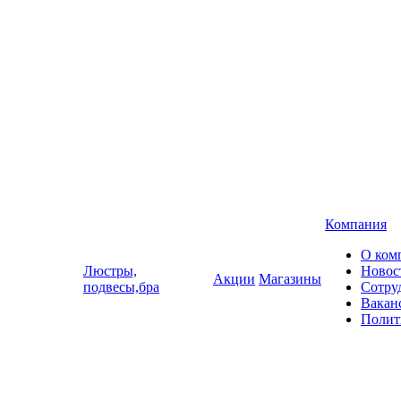
Компания
О ком
Люстры,
Новос
Акции
Магазины
подвесы,бра
Сотру
Вакан
Полит