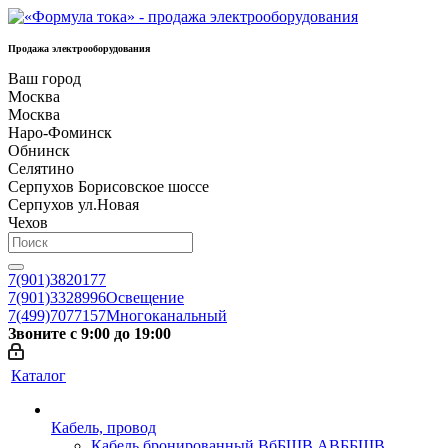
Продажа электрооборудования
Ваш город
Москва
Москва
Наро-Фоминск
Обнинск
Селятино
Серпухов Борисовское шоссе
Серпухов ул.Новая
Чехов
7(901)3820177
7(901)3328996
Освещение
7(499)7077157
Многоканальный
Звоните с 9:00 до 19:00
Каталог
Кабель, провод
Кабель бронированный ВбБШВ АВББШВ