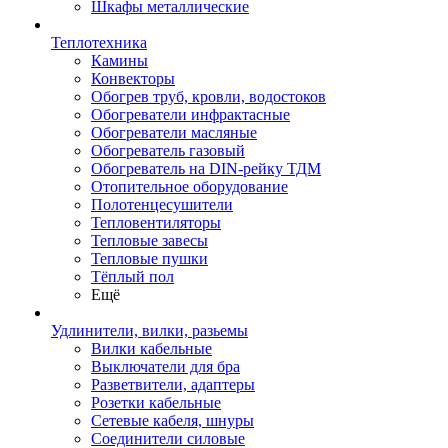
Шкафы металлические
Теплотехника
Камины
Конвекторы
Обогрев труб, кровли, водостоков
Обогреватели инфрактасные
Обогреватели масляные
Обогреватель газовый
Обогреватель на DIN-рейку ТДМ
Отопительное оборудование
Полотенцесушители
Тепловентиляторы
Тепловые завесы
Тепловые пушки
Тёплый пол
Ещё
Удлинители, вилки, разьемы
Вилки кабельные
Выключатели для бра
Разветвители, адаптеры
Розетки кабельные
Сетевые кабеля, шнуры
Соединители силовые