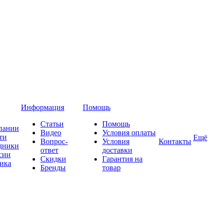
Информация
Помощь
Статьи
Помощь
пании
Видео
Условия оплаты
ти
Ещё
Вопрос-
Условия
Контакты
дники
ответ
доставки
сии
Скидки
Гарантия на
ика
Бренды
товар