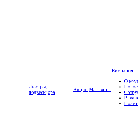
Компания
О ком
Люстры,
Новос
Акции
Магазины
подвесы,бра
Сотру
Вакан
Полит