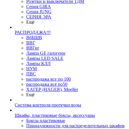
Розетки и выключатели ТДМ
Серия GIRA
Серия JUNG
СЕРИЯ ЭРА
Ещё
РАСПРОДАЖА!!!
ВбБШВ
ВВГ
ВВГнг
Лампа GE галогенн
Лампы LED SALE
Лампы КЛЛ
НУМ
ПВС
распродажа все по 100
распродажа всё по50
ХАГЕР (HAGER), Moeller
Ещё
Система контроля протечки воды
Шкафы, пластиковые боксы, аксессуары
Боксы пластиковые
Принадлежности для распределительных шкафов