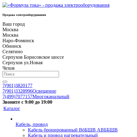
Продажа электрооборудования
Ваш город
Москва
Москва
Наро-Фоминск
Обнинск
Селятино
Серпухов Борисовское шоссе
Серпухов ул.Новая
Чехов
7(901)3820177
7(901)3328996
Освещение
7(499)7077157
Многоканальный
Звоните с 9:00 до 19:00
Каталог
Кабель, провод
Кабель бронированный ВбБШВ АВББШВ
Кабель и провод нагревательный