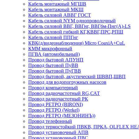
Кабель монтажный МГШВ
Кабель монтажный МКШ
Кабель силовой АВВГ ГОСТ
Кабель силовой NYM однопроволочный
Кабель силовой ВВГ, ВВГнг, ВВГбм-Пнг(А)-LS
Кабель силовой гибкий КГ,КВВГ,ПРС,РПШ
Кабель силовой ППГнг
КВК(д/видеонаблюдения) Micro CoaxiA+CuL
КММ микрофонный
ПГВА (автомобильный)
Провод бытовой АПУНП
Провод бытовой ПуВВ
Провод бытовой ПуГВВ
Провод бытовой, акустический ШВВП,ШВП
Провод для водопогружных насосов
Провод компьютерный
Провод радиочастотный RG,САТ
Провод радиочастотный РК
Провод РЕТРО (BIRONI)
Провод РЕТРО (Werkel)
Провод РЕТРО (МЕЗОНИНЪ))
Провод телефонный
Провод термостойкий ПВКВ, ПРКА, OLFLEX HE
Провод установочный АПВ
Провод установочный ПВС