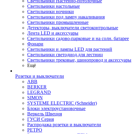
Светильники Настенно-потолочные
Светильники настольные
Светильники ночники
Светильники под лампу накаливания
Светильники промышленные
Детекторы, выключатели светоконтрольные
Лента LED и аксессуары
Светильники садово-парковые и на солн. батарее
Фонари
Светильники и лампы LED для растений
Светильники светодиод.для лестниц
Светильники трековые, шинопровод и аксессуары
Ещё
Розетки и выключатели
ABB
BERKER
LEGRAND
SIMON
SYSTEME ELECTRIC (Schneider)
Блоки электроустановочные
Веркель Швеция
ГУСИ Серия
Распродажа розетки и выключатели
РЕТРО