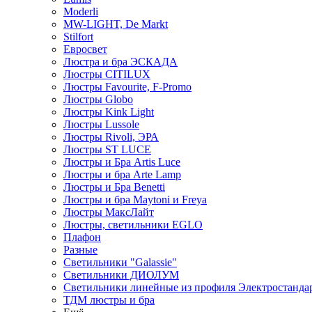
Moderli
MW-LIGHT, De Markt
Stilfort
Евросвет
Люстра и бра ЭСКАДА
Люстры CITILUX
Люстры Favourite, F-Promo
Люстры Globo
Люстры Kink Light
Люстры Lussole
Люстры Rivoli, ЭРА
Люстры ST LUCE
Люстры и Бра Artis Luce
Люстры и бра Arte Lamp
Люстры и Бра Benetti
Люстры и бра Maytoni и Freya
Люстры МаксЛайт
Люстры, светильники EGLO
Плафон
Разные
Светильники "Galassie"
Светильники ДИОЛУМ
Светильники линейные из профиля Электростандар
ТДМ люстры и бра