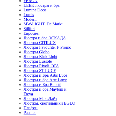
FERON
LEEK люстры и бра
Lumina Deco
Lumis
Moderli
MW-LIGHT, De Markt
Stilfort
Евросвет
Люстра и бра ЭСКАДА
Люстры CITILUX
Люстры Favourite, F-Promo
Люстры Globo
Люстры Kink Light
Люстры Lussole
Люстры Rivoli, ЭРА
Люстры ST LUCE
Люстры и Бра Artis Luce
Люстры и бра Arte Lamp
Люстры и Бра Benetti
Люстры и бра Maytoni и
Freya
Люстры МаксЛайт
Люстры, светильники EGLO
Плафон
Разные