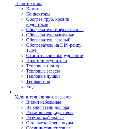
Теплотехника
Камины
Конвекторы
Обогрев труб, кровли,
водостоков
Обогреватели инфрактасные
Обогреватели масляные
Обогреватель газовый
Обогреватель на DIN-рейку
ТДМ
Отопительное оборудование
Полотенцесушители
Тепловентиляторы
Тепловые завесы
Тепловые пушки
Тёплый пол
Ещё
Удлинители, вилки, разьемы
Вилки кабельные
Выключатели для бра
Разветвители, адаптеры
Розетки кабельные
Сетевые кабеля, шнуры
Соединители силовые