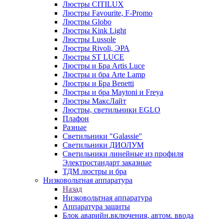
Люстры CITILUX
Люстры Favourite, F-Promo
Люстры Globo
Люстры Kink Light
Люстры Lussole
Люстры Rivoli, ЭРА
Люстры ST LUCE
Люстры и Бра Artis Luce
Люстры и бра Arte Lamp
Люстры и Бра Benetti
Люстры и бра Maytoni и Freya
Люстры МаксЛайт
Люстры, светильники EGLO
Плафон
Разные
Светильники "Galassie"
Светильники ДИОЛУМ
Светильники линейные из профиля
Электростандарт заказные
ТДМ люстры и бра
Низковольтная аппаратура
Назад
Низковольтная аппаратура
Аппаратура защиты
Блок аварийн.включения, автом. ввода