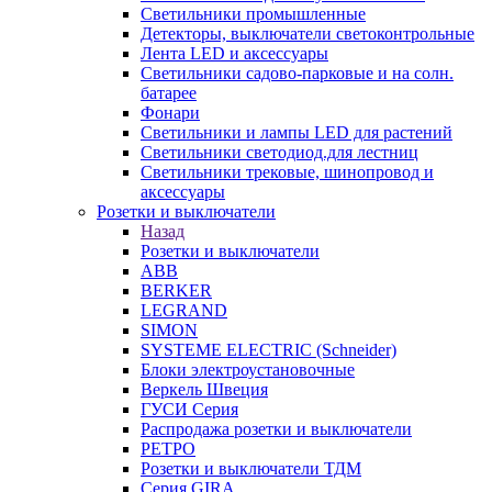
Светильники промышленные
Детекторы, выключатели светоконтрольные
Лента LED и аксессуары
Светильники садово-парковые и на солн.
батарее
Фонари
Светильники и лампы LED для растений
Светильники светодиод.для лестниц
Светильники трековые, шинопровод и
аксессуары
Розетки и выключатели
Назад
Розетки и выключатели
ABB
BERKER
LEGRAND
SIMON
SYSTEME ELECTRIC (Schneider)
Блоки электроустановочные
Веркель Швеция
ГУСИ Серия
Распродажа розетки и выключатели
РЕТРО
Розетки и выключатели ТДМ
Серия GIRA