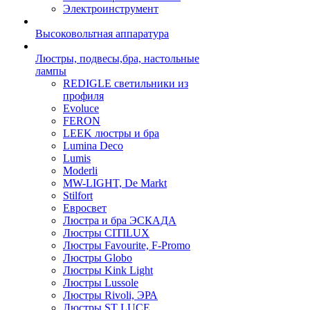
Электроинструмент
Высоковольтная аппаратура
Люстры, подвесы,бра, настольные
лампы
REDIGLE светильники из
профиля
Evoluce
FERON
LEEK люстры и бра
Lumina Deco
Lumis
Moderli
MW-LIGHT, De Markt
Stilfort
Евросвет
Люстра и бра ЭСКАДА
Люстры CITILUX
Люстры Favourite, F-Promo
Люстры Globo
Люстры Kink Light
Люстры Lussole
Люстры Rivoli, ЭРА
Люстры ST LUCE