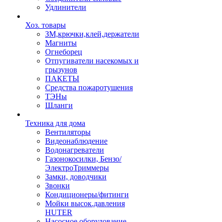
Удлинители
Хоз. товары
ЗМ,крючки,клей,держатели
Магниты
Огнеборец
Отпугиватели насекомых и
грызунов
ПАКЕТЫ
Средства пожаротушения
ТЭНы
Шланги
Техника для дома
Вентиляторы
Видеонаблюдение
Водонагреватели
Газонокосилки, Бензо/
ЭлектроТриммеры
Замки, доводчики
Звонки
Кондиционеры/фитинги
Мойки высок.давления
HUTER
Насосное оборудование