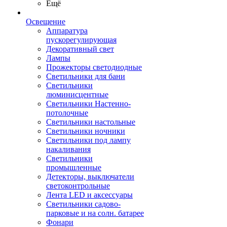
Ещё
Освещение
Аппаратура
пускорегулирующая
Декоративный свет
Лампы
Прожекторы светодиодные
Светильники для бани
Светильники
люминисцентные
Светильники Настенно-
потолочные
Светильники настольные
Светильники ночники
Светильники под лампу
накаливания
Светильники
промышленные
Детекторы, выключатели
светоконтрольные
Лента LED и аксессуары
Светильники садово-
парковые и на солн. батарее
Фонари