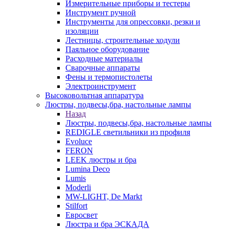
Измерительные приборы и тестеры
Инструмент ручной
Инструменты для опрессовки, резки и
изоляции
Лестницы, строительные ходули
Паяльное оборудование
Расходные материалы
Сварочные аппараты
Фены и термопистолеты
Электроинструмент
Высоковольтная аппаратура
Люстры, подвесы,бра, настольные лампы
Назад
Люстры, подвесы,бра, настольные лампы
REDIGLE светильники из профиля
Evoluce
FERON
LEEK люстры и бра
Lumina Deco
Lumis
Moderli
MW-LIGHT, De Markt
Stilfort
Евросвет
Люстра и бра ЭСКАДА