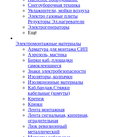
Снегоуборочная техника
Увлажнители, мойки воздуха
Электро газовые плиты
Редукторы Эл.нагреватели
Электрогенераторы
Ещё
Электромонтажные материалы
Арматура для монтажа СИП
Аэрозоль, мастика
Бирки каб.,площадки
самоклеющиеся
Знаки электробезопасности
Изоляторы, колпачки
Изоляционные материалы
Каб.бандаж.Стяжки
кабельные (хомуты)
Крепеж
Крюки
Лента монтажная
Лента сигнальная, киперная,
оградительная
Люк ревизионный
металлический