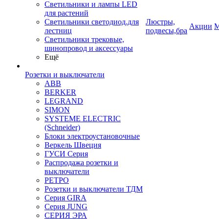
Светильники и лампы LED
для растений
Светильники светодиод.для
Люстры,
Акции
М
лестниц
подвесы,бра
Светильники трековые,
шинопровод и аксессуары
Ещё
Розетки и выключатели
ABB
BERKER
LEGRAND
SIMON
SYSTEME ELECTRIC
(Schneider)
Блоки электроустановочные
Веркель Швеция
ГУСИ Серия
Распродажа розетки и
выключатели
РЕТРО
Розетки и выключатели ТДМ
Серия GIRA
Серия JUNG
СЕРИЯ ЭРА