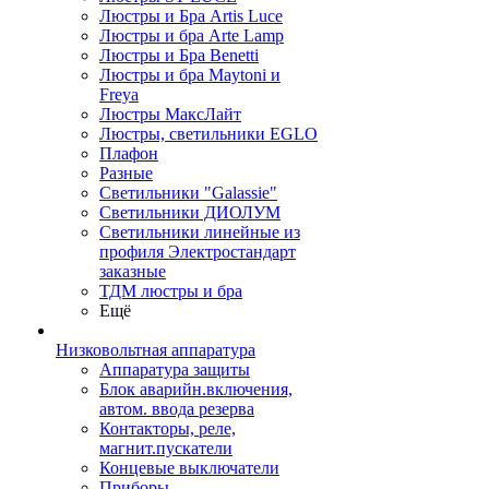
Люстры и Бра Artis Luce
Люстры и бра Arte Lamp
Люстры и Бра Benetti
Люстры и бра Maytoni и
Freya
Люстры МаксЛайт
Люстры, светильники EGLO
Плафон
Разные
Светильники "Galassie"
Светильники ДИОЛУМ
Светильники линейные из
профиля Электростандарт
заказные
ТДМ люстры и бра
Ещё
Низковольтная аппаратура
Аппаратура защиты
Блок аварийн.включения,
автом. ввода резерва
Контакторы, реле,
магнит.пускатели
Концевые выключатели
Приборы