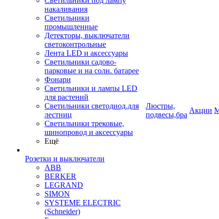
Светильники под лампу
накаливания
Светильники
промышленные
Детекторы, выключатели
светоконтрольные
Лента LED и аксессуары
Светильники садово-
парковые и на солн. батарее
Фонари
Светильники и лампы LED
для растений
Светильники светодиод.для
Люстры,
Акции
М
лестниц
подвесы,бра
Светильники трековые,
шинопровод и аксессуары
Ещё
Розетки и выключатели
ABB
BERKER
LEGRAND
SIMON
SYSTEME ELECTRIC
(Schneider)