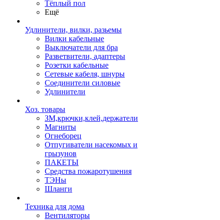
Тёплый пол
Ещё
Удлинители, вилки, разьемы
Вилки кабельные
Выключатели для бра
Разветвители, адаптеры
Розетки кабельные
Сетевые кабеля, шнуры
Соединители силовые
Удлинители
Хоз. товары
ЗМ,крючки,клей,держатели
Магниты
Огнеборец
Отпугиватели насекомых и
грызунов
ПАКЕТЫ
Средства пожаротушения
ТЭНы
Шланги
Техника для дома
Вентиляторы