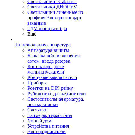
Светильники "Galassie"
Светильники ДИОЛУМ
Светильники линейные из
профиля Электростандарт
заказные
ТДМ люстры и бра
Ещё
Низковольтная аппаратура
Аппаратура защиты
Блок аварийн.включения,
автом. ввода резерва
Контакторы, реле,
магнит.пускатели
Концевые выключатели
Приборы
Розетки на DIN рейку
Рубильники, разъединители
Светосигнальная арматура,
посты, кнопки
Счетчики
Таймеры, термостаты
Умный дом
Устройства питания
Электродвигатели