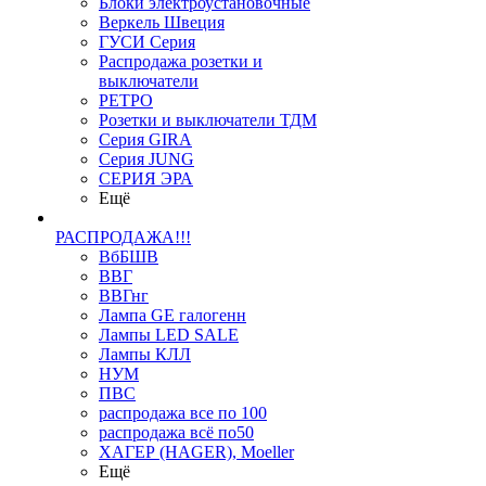
Блоки электроустановочные
Веркель Швеция
ГУСИ Серия
Распродажа розетки и
выключатели
РЕТРО
Розетки и выключатели ТДМ
Серия GIRA
Серия JUNG
СЕРИЯ ЭРА
Ещё
РАСПРОДАЖА!!!
ВбБШВ
ВВГ
ВВГнг
Лампа GE галогенн
Лампы LED SALE
Лампы КЛЛ
НУМ
ПВС
распродажа все по 100
распродажа всё по50
ХАГЕР (HAGER), Moeller
Ещё