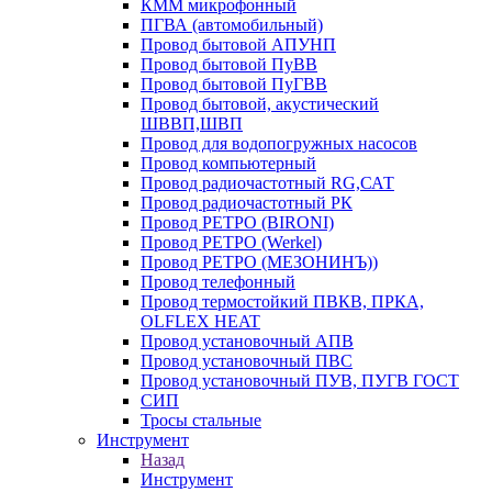
КММ микрофонный
ПГВА (автомобильный)
Провод бытовой АПУНП
Провод бытовой ПуВВ
Провод бытовой ПуГВВ
Провод бытовой, акустический
ШВВП,ШВП
Провод для водопогружных насосов
Провод компьютерный
Провод радиочастотный RG,САТ
Провод радиочастотный РК
Провод РЕТРО (BIRONI)
Провод РЕТРО (Werkel)
Провод РЕТРО (МЕЗОНИНЪ))
Провод телефонный
Провод термостойкий ПВКВ, ПРКА,
OLFLEX HEAT
Провод установочный АПВ
Провод установочный ПВС
Провод установочный ПУВ, ПУГВ ГОСТ
СИП
Тросы стальные
Инструмент
Назад
Инструмент