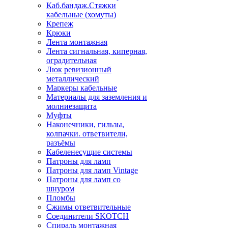
Каб.бандаж.Стяжки
кабельные (хомуты)
Крепеж
Крюки
Лента монтажная
Лента сигнальная, киперная,
оградительная
Люк ревизионный
металлический
Маркеры кабельные
Материалы для заземления и
молниезащита
Муфты
Наконечники, гильзы,
колпачки. ответвители,
разъёмы
Кабеленесущие системы
Патроны для ламп
Патроны для ламп Vintage
Патроны для ламп со
шнуром
Пломбы
Сжимы ответвительные
Соединители SKOTCH
Спираль монтажная