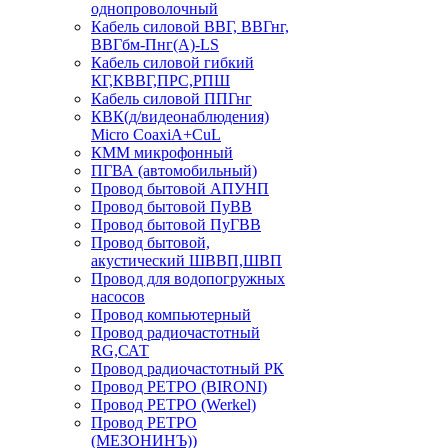
однопроволочный
Кабель силовой ВВГ, ВВГнг,
ВВГбм-Пнг(А)-LS
Кабель силовой гибкий
КГ,КВВГ,ПРС,РПШ
Кабель силовой ППГнг
КВК(д/видеонаблюдения)
Micro CoaxiA+CuL
КММ микрофонный
ПГВА (автомобильный)
Провод бытовой АПУНП
Провод бытовой ПуВВ
Провод бытовой ПуГВВ
Провод бытовой,
акустический ШВВП,ШВП
Провод для водопогружных
насосов
Провод компьютерный
Провод радиочастотный
RG,САТ
Провод радиочастотный РК
Провод РЕТРО (BIRONI)
Провод РЕТРО (Werkel)
Провод РЕТРО
(МЕЗОНИНЪ))