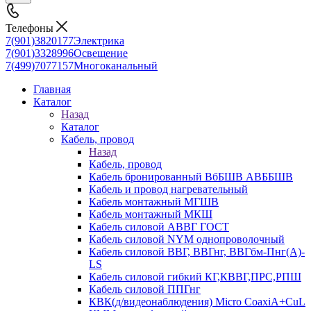
Телефоны
7(901)3820177
Электрика
7(901)3328996
Освещение
7(499)7077157
Многоканальный
Главная
Каталог
Назад
Каталог
Кабель, провод
Назад
Кабель, провод
Кабель бронированный ВбБШВ АВББШВ
Кабель и провод нагревательный
Кабель монтажный МГШВ
Кабель монтажный МКШ
Кабель силовой АВВГ ГОСТ
Кабель силовой NYM однопроволочный
Кабель силовой ВВГ, ВВГнг, ВВГбм-Пнг(А)-
LS
Кабель силовой гибкий КГ,КВВГ,ПРС,РПШ
Кабель силовой ППГнг
КВК(д/видеонаблюдения) Micro CoaxiA+CuL