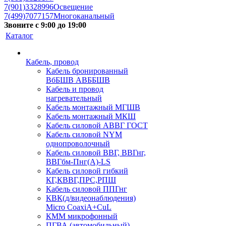
7(901)3328996
Освещение
7(499)7077157
Многоканальный
Звоните с 9:00 до 19:00
Каталог
Кабель, провод
Кабель бронированный
ВбБШВ АВББШВ
Кабель и провод
нагревательный
Кабель монтажный МГШВ
Кабель монтажный МКШ
Кабель силовой АВВГ ГОСТ
Кабель силовой NYM
однопроволочный
Кабель силовой ВВГ, ВВГнг,
ВВГбм-Пнг(А)-LS
Кабель силовой гибкий
КГ,КВВГ,ПРС,РПШ
Кабель силовой ППГнг
КВК(д/видеонаблюдения)
Micro CoaxiA+CuL
КММ микрофонный
ПГВА (автомобильный)