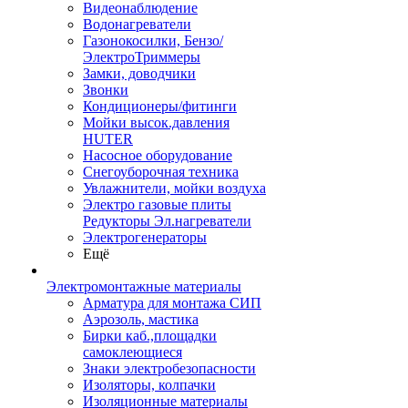
Видеонаблюдение
Водонагреватели
Газонокосилки, Бензо/
ЭлектроТриммеры
Замки, доводчики
Звонки
Кондиционеры/фитинги
Мойки высок.давления
HUTER
Насосное оборудование
Снегоуборочная техника
Увлажнители, мойки воздуха
Электро газовые плиты
Редукторы Эл.нагреватели
Электрогенераторы
Ещё
Электромонтажные материалы
Арматура для монтажа СИП
Аэрозоль, мастика
Бирки каб.,площадки
самоклеющиеся
Знаки электробезопасности
Изоляторы, колпачки
Изоляционные материалы