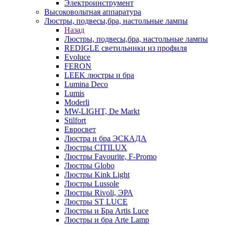
Электроинструмент
Высоковольтная аппаратура
Люстры, подвесы,бра, настольные лампы
Назад
Люстры, подвесы,бра, настольные лампы
REDIGLE светильники из профиля
Evoluce
FERON
LEEK люстры и бра
Lumina Deco
Lumis
Moderli
MW-LIGHT, De Markt
Stilfort
Евросвет
Люстра и бра ЭСКАДА
Люстры CITILUX
Люстры Favourite, F-Promo
Люстры Globo
Люстры Kink Light
Люстры Lussole
Люстры Rivoli, ЭРА
Люстры ST LUCE
Люстры и Бра Artis Luce
Люстры и бра Arte Lamp