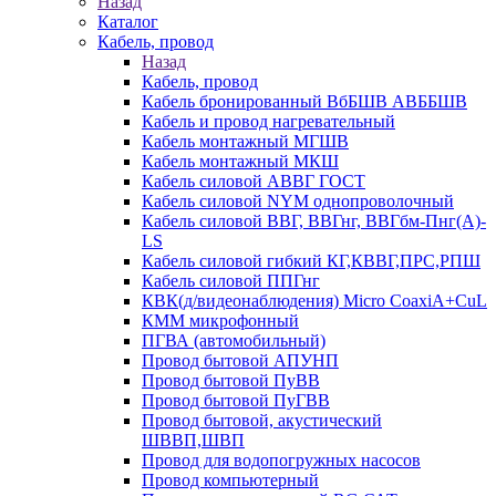
Назад
Каталог
Кабель, провод
Назад
Кабель, провод
Кабель бронированный ВбБШВ АВББШВ
Кабель и провод нагревательный
Кабель монтажный МГШВ
Кабель монтажный МКШ
Кабель силовой АВВГ ГОСТ
Кабель силовой NYM однопроволочный
Кабель силовой ВВГ, ВВГнг, ВВГбм-Пнг(А)-
LS
Кабель силовой гибкий КГ,КВВГ,ПРС,РПШ
Кабель силовой ППГнг
КВК(д/видеонаблюдения) Micro CoaxiA+CuL
КММ микрофонный
ПГВА (автомобильный)
Провод бытовой АПУНП
Провод бытовой ПуВВ
Провод бытовой ПуГВВ
Провод бытовой, акустический
ШВВП,ШВП
Провод для водопогружных насосов
Провод компьютерный