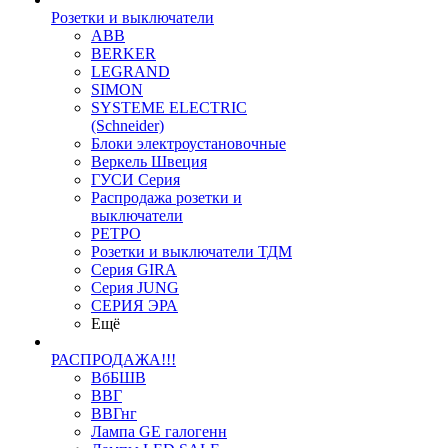
Розетки и выключатели
ABB
BERKER
LEGRAND
SIMON
SYSTEME ELECTRIC
(Schneider)
Блоки электроустановочные
Веркель Швеция
ГУСИ Серия
Распродажа розетки и
выключатели
РЕТРО
Розетки и выключатели ТДМ
Серия GIRA
Серия JUNG
СЕРИЯ ЭРА
Ещё
РАСПРОДАЖА!!!
ВбБШВ
ВВГ
ВВГнг
Лампа GE галогенн