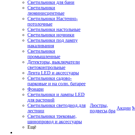
Светильники для бани
Светильники
люминисцентные
Светильники Настенно-
потолочные
Светильники настольные
Светильники ночники
Светильники под лампу
накаливания
Светильники
промышленные
Детекторы, выключатели
светоконтрольные
Лента LED и аксессуары
Светильники садово-
парковые и на солн. батарее
Фонари
Светильники и лампы LED
для растений
Светильники светодиод.для
Люстры,
Акции
М
лестниц
подвесы,бра
Светильники трековые,
шинопровод и аксессуары
Ещё