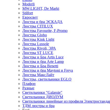
Moderli
MW-LIGHT, De Markt
Stilfort
Евросвет
Люстра и бра ЭСКАДА
Люстры CITILUX
Люстры Favourite, F-Promo
Люстры Globo
Люстры Kink Light
Люстры Lussole
Люстры Rivoli, ЭРА
Люстры ST LUCE
Люстры и Бра Artis Luce
Люстры и бра Arte Lamp
Люстры и Бра Benetti
Люстры и бра Maytoni и Freya
Люстры МаксЛайт
Люстры, светильники EGLO
Плафон
Разные
Светильники "Galassie"
Светильники ДИОЛУМ
Светильники линейные из профиля Электростандар
ТДМ люстры и бра