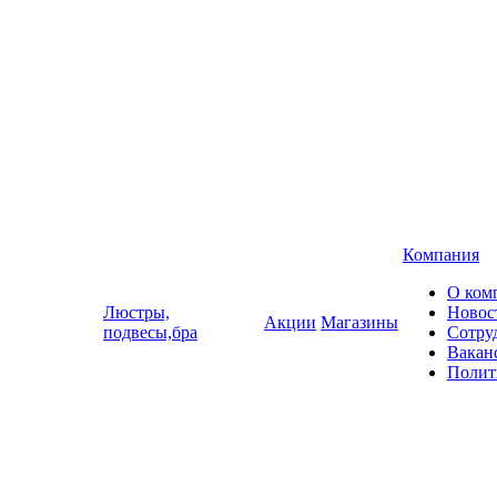
Компания
О ком
Люстры,
Новос
Акции
Магазины
подвесы,бра
Сотру
Вакан
Полит