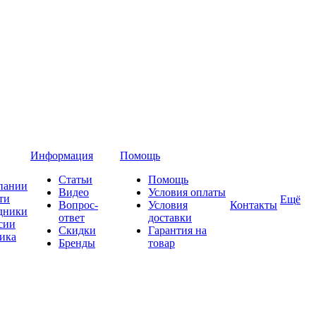
Информация
Помощь
Статьи
Помощь
пании
Видео
Условия оплаты
ти
Ещё
Вопрос-
Условия
Контакты
дники
ответ
доставки
сии
Скидки
Гарантия на
ика
Бренды
товар