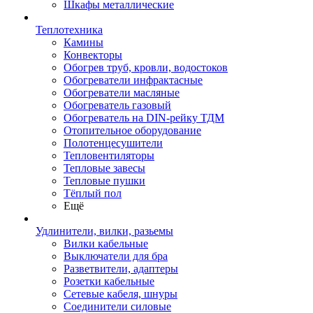
Шкафы металлические
Теплотехника
Камины
Конвекторы
Обогрев труб, кровли, водостоков
Обогреватели инфрактасные
Обогреватели масляные
Обогреватель газовый
Обогреватель на DIN-рейку ТДМ
Отопительное оборудование
Полотенцесушители
Тепловентиляторы
Тепловые завесы
Тепловые пушки
Тёплый пол
Ещё
Удлинители, вилки, разьемы
Вилки кабельные
Выключатели для бра
Разветвители, адаптеры
Розетки кабельные
Сетевые кабеля, шнуры
Соединители силовые