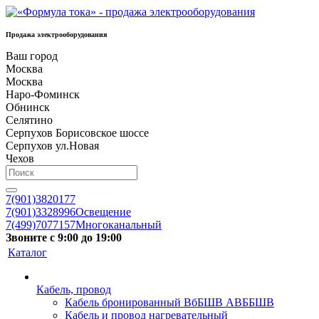
Продажа электрооборудования
Ваш город
Москва
Москва
Наро-Фоминск
Обнинск
Селятино
Серпухов Борисовское шоссе
Серпухов ул.Новая
Чехов
7(901)3820177
7(901)3328996
Освещение
7(499)7077157
Многоканальный
Звоните с 9:00 до 19:00
Каталог
Кабель, провод
Кабель бронированный ВбБШВ АВББШВ
Кабель и провод нагревательный