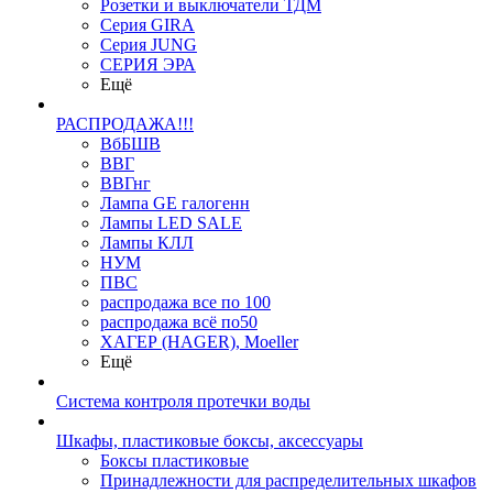
Розетки и выключатели ТДМ
Серия GIRA
Серия JUNG
СЕРИЯ ЭРА
Ещё
РАСПРОДАЖА!!!
ВбБШВ
ВВГ
ВВГнг
Лампа GE галогенн
Лампы LED SALE
Лампы КЛЛ
НУМ
ПВС
распродажа все по 100
распродажа всё по50
ХАГЕР (HAGER), Moeller
Ещё
Система контроля протечки воды
Шкафы, пластиковые боксы, аксессуары
Боксы пластиковые
Принадлежности для распределительных шкафов