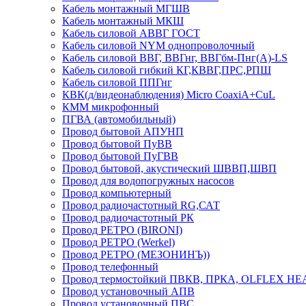
Кабель монтажный МГШВ
Кабель монтажный МКШ
Кабель силовой АВВГ ГОСТ
Кабель силовой NYM однопроволочный
Кабель силовой ВВГ, ВВГнг, ВВГбм-Пнг(А)-LS
Кабель силовой гибкий КГ,КВВГ,ПРС,РПШ
Кабель силовой ППГнг
КВК(д/видеонаблюдения) Micro CoaxiA+CuL
КММ микрофонный
ПГВА (автомобильный)
Провод бытовой АПУНП
Провод бытовой ПуВВ
Провод бытовой ПуГВВ
Провод бытовой, акустический ШВВП,ШВП
Провод для водопогружных насосов
Провод компьютерный
Провод радиочастотный RG,САТ
Провод радиочастотный РК
Провод РЕТРО (BIRONI)
Провод РЕТРО (Werkel)
Провод РЕТРО (МЕЗОНИНЪ))
Провод телефонный
Провод термостойкий ПВКВ, ПРКА, OLFLEX HE
Провод установочный АПВ
Провод установочный ПВС