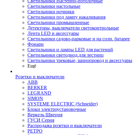
Светильники Настенно-потолочные
Светильники настольные
Светильники ночники
Светильники под лампу накаливания
Светильники промышленные
Детекторы, выключатели светоконтрольные
Лента LED и аксессуары
Светильники садово-парковые и на солн. батарее
Фонари
Светильники и лампы LED для растений
Светильники светодиод.для лестниц
Светильники трековые, шинопровод и аксессуары
Ещё
Розетки и выключатели
ABB
BERKER
LEGRAND
SIMON
SYSTEME ELECTRIC (Schneider)
Блоки электроустановочные
Веркель Швеция
ГУСИ Серия
Распродажа розетки и выключатели
РЕТРО