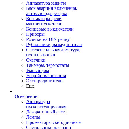
Аппаратура защиты
Блок аварийн.включения,
автом. ввода резерва
Контакторы, реле,
магнит.пускатели
Концевые выключатели
Приборы
Розетки на DIN рейку
Рубильники, разъединители
Светосигнальная арматура,
посты, кнопки
Счетчики
Таймеры, термостаты
Умный дом
Устройства питания
Электродвигатели
Ещё
Освещение
Аппаратура
пускорегулирующая
Декоративный свет
Лампы
Прожекторы светодиодные
Светильники для бани