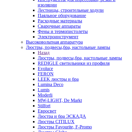
изоляции
Лестницы, строительные ходули
Паяльное оборудование
Расходные материалы
Сварочные аппараты
Фены и термопистолеты
Электроинструмент
Высоковольтная аппаратура
Люстры, подвесы,бра, настольные лампы
Назад
Люстры, подвесы,бра, настольные лампы
REDIGLE светильники из профиля
Evoluce
FERON
LEEK люстры и бра
Lumina Deco
Lumis
Moderli
MW-LIGHT, De Markt
Stilfort
Евросвет
Люстра и бра ЭСКАДА
Люстры CITILUX
Люстры Favourite, F-Promo