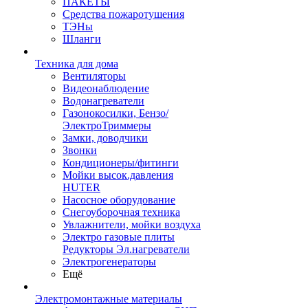
ПАКЕТЫ
Средства пожаротушения
ТЭНы
Шланги
Техника для дома
Вентиляторы
Видеонаблюдение
Водонагреватели
Газонокосилки, Бензо/
ЭлектроТриммеры
Замки, доводчики
Звонки
Кондиционеры/фитинги
Мойки высок.давления
HUTER
Насосное оборудование
Снегоуборочная техника
Увлажнители, мойки воздуха
Электро газовые плиты
Редукторы Эл.нагреватели
Электрогенераторы
Ещё
Электромонтажные материалы