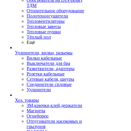
Обогреватель на DIN-рейку
ТДМ
Отопительное оборудование
Полотенцесушители
Тепловентиляторы
Тепловые завесы
Тепловые пушки
Тёплый пол
Ещё
Удлинители, вилки, разьемы
Вилки кабельные
Выключатели для бра
Разветвители, адаптеры
Розетки кабельные
Сетевые кабеля, шнуры
Соединители силовые
Удлинители
Хоз. товары
ЗМ,крючки,клей,держатели
Магниты
Огнеборец
Отпугиватели насекомых и
грызунов