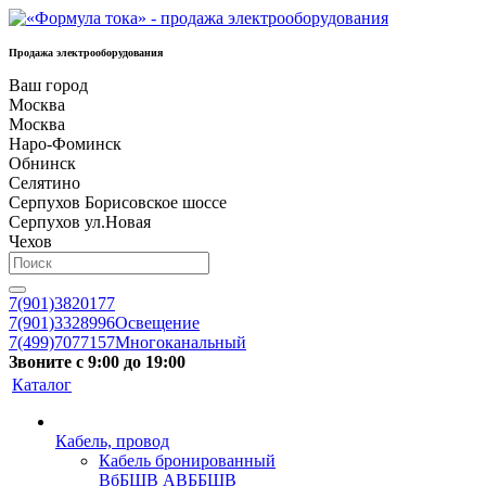
Продажа электрооборудования
Ваш город
Москва
Москва
Наро-Фоминск
Обнинск
Селятино
Серпухов Борисовское шоссе
Серпухов ул.Новая
Чехов
7(901)3820177
7(901)3328996
Освещение
7(499)7077157
Многоканальный
Звоните с 9:00 до 19:00
Каталог
Кабель, провод
Кабель бронированный
ВбБШВ АВББШВ