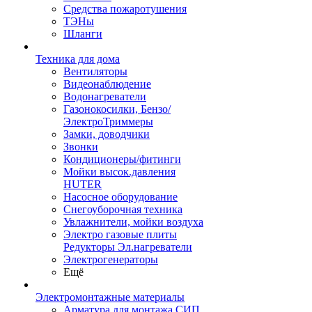
Средства пожаротушения
ТЭНы
Шланги
Техника для дома
Вентиляторы
Видеонаблюдение
Водонагреватели
Газонокосилки, Бензо/
ЭлектроТриммеры
Замки, доводчики
Звонки
Кондиционеры/фитинги
Мойки высок.давления
HUTER
Насосное оборудование
Снегоуборочная техника
Увлажнители, мойки воздуха
Электро газовые плиты
Редукторы Эл.нагреватели
Электрогенераторы
Ещё
Электромонтажные материалы
Арматура для монтажа СИП