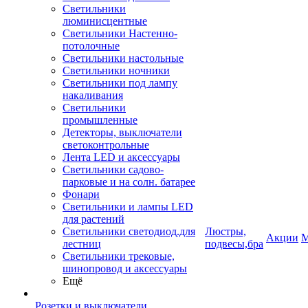
Светильники
люминисцентные
Светильники Настенно-
потолочные
Светильники настольные
Светильники ночники
Светильники под лампу
накаливания
Светильники
промышленные
Детекторы, выключатели
светоконтрольные
Лента LED и аксессуары
Светильники садово-
парковые и на солн. батарее
Фонари
Светильники и лампы LED
для растений
Светильники светодиод.для
Люстры,
Акции
М
лестниц
подвесы,бра
Светильники трековые,
шинопровод и аксессуары
Ещё
Розетки и выключатели