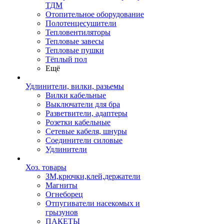
ТДМ
Отопительное оборудование
Полотенцесушители
Тепловентиляторы
Тепловые завесы
Тепловые пушки
Тёплый пол
Ещё
Удлинители, вилки, разьемы
Вилки кабельные
Выключатели для бра
Разветвители, адаптеры
Розетки кабельные
Сетевые кабеля, шнуры
Соединители силовые
Удлинители
Хоз. товары
ЗМ,крючки,клей,держатели
Магниты
Огнеборец
Отпугиватели насекомых и
грызунов
ПАКЕТЫ