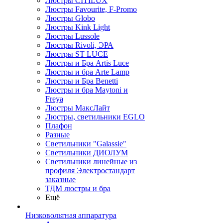
Люстры CITILUX
Люстры Favourite, F-Promo
Люстры Globo
Люстры Kink Light
Люстры Lussole
Люстры Rivoli, ЭРА
Люстры ST LUCE
Люстры и Бра Artis Luce
Люстры и бра Arte Lamp
Люстры и Бра Benetti
Люстры и бра Maytoni и
Freya
Люстры МаксЛайт
Люстры, светильники EGLO
Плафон
Разные
Светильники "Galassie"
Светильники ДИОЛУМ
Светильники линейные из
профиля Электростандарт
заказные
ТДМ люстры и бра
Ещё
Низковольтная аппаратура