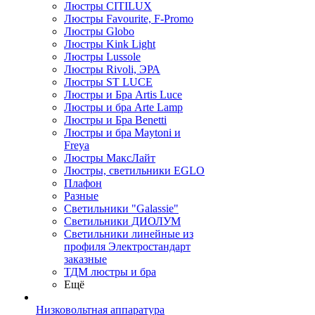
Люстры CITILUX
Люстры Favourite, F-Promo
Люстры Globo
Люстры Kink Light
Люстры Lussole
Люстры Rivoli, ЭРА
Люстры ST LUCE
Люстры и Бра Artis Luce
Люстры и бра Arte Lamp
Люстры и Бра Benetti
Люстры и бра Maytoni и
Freya
Люстры МаксЛайт
Люстры, светильники EGLO
Плафон
Разные
Светильники "Galassie"
Светильники ДИОЛУМ
Светильники линейные из
профиля Электростандарт
заказные
ТДМ люстры и бра
Ещё
Низковольтная аппаратура