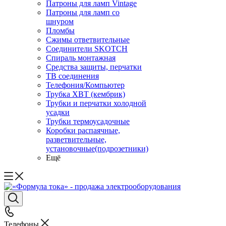
Патроны для ламп Vintage
Патроны для ламп со
шнуром
Пломбы
Сжимы ответвительные
Соединители SKOTCH
Спираль монтажная
Средства защиты, перчатки
ТВ соединения
Телефония/Компьютер
Трубка ХВТ (кембрик)
Трубки и перчатки холодной
усадки
Трубки термоусадочные
Коробки распаячные,
разветвительные,
установочные(подрозетники)
Ещё
Телефоны