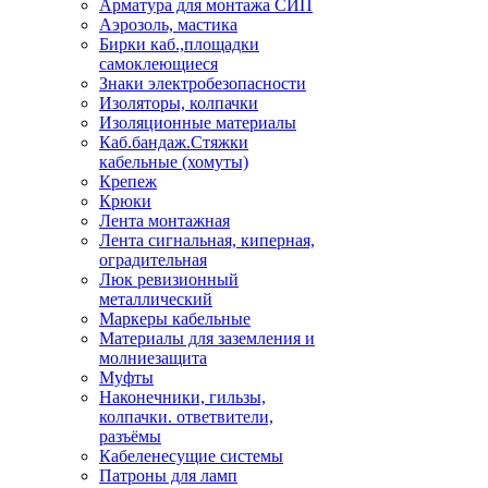
Арматура для монтажа СИП
Аэрозоль, мастика
Бирки каб.,площадки
самоклеющиеся
Знаки электробезопасности
Изоляторы, колпачки
Изоляционные материалы
Каб.бандаж.Стяжки
кабельные (хомуты)
Крепеж
Крюки
Лента монтажная
Лента сигнальная, киперная,
оградительная
Люк ревизионный
металлический
Маркеры кабельные
Материалы для заземления и
молниезащита
Муфты
Наконечники, гильзы,
колпачки. ответвители,
разъёмы
Кабеленесущие системы
Патроны для ламп