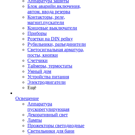
Аппаратура защиты
Блок аварийн.включения,
автом. ввода резерва
Контакторы, реле,
магнит.пускатели
Концевые выключатели
Приборы
Розетки на DIN рейку
Рубильники, разъединители
Светосигнальная арматура,
посты, кнопки
Счетчики
Таймеры, термостаты
Умный дом
Устройства питания
Электродвигатели
Ещё
Освещение
Аппаратура
пускорегулирующая
Декоративный свет
Лампы
Прожекторы светодиодные
Светильники для бани