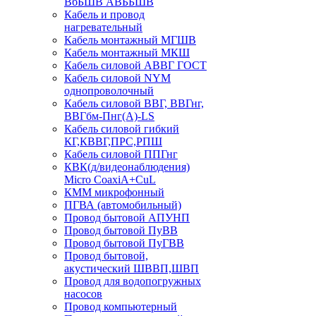
ВбБШВ АВББШВ
Кабель и провод
нагревательный
Кабель монтажный МГШВ
Кабель монтажный МКШ
Кабель силовой АВВГ ГОСТ
Кабель силовой NYM
однопроволочный
Кабель силовой ВВГ, ВВГнг,
ВВГбм-Пнг(А)-LS
Кабель силовой гибкий
КГ,КВВГ,ПРС,РПШ
Кабель силовой ППГнг
КВК(д/видеонаблюдения)
Micro CoaxiA+CuL
КММ микрофонный
ПГВА (автомобильный)
Провод бытовой АПУНП
Провод бытовой ПуВВ
Провод бытовой ПуГВВ
Провод бытовой,
акустический ШВВП,ШВП
Провод для водопогружных
насосов
Провод компьютерный