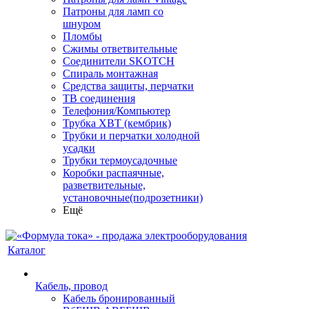
Патроны для ламп со
шнуром
Пломбы
Сжимы ответвительные
Соединители SKOTCH
Спираль монтажная
Средства защиты, перчатки
ТВ соединения
Телефония/Компьютер
Трубка ХВТ (кембрик)
Трубки и перчатки холодной
усадки
Трубки термоусадочные
Коробки распаячные,
разветвительные,
установочные(подрозетники)
Ещё
Каталог
Кабель, провод
Кабель бронированный