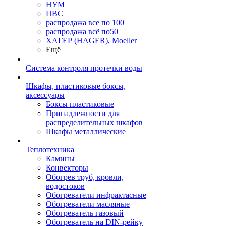
НУМ
ПВС
распродажа все по 100
распродажа всё по50
ХАГЕР (HAGER), Moeller
Ещё
Система контроля протечки воды
Шкафы, пластиковые боксы,
аксессуары
Боксы пластиковые
Принадлежности для
распределительных шкафов
Шкафы металлические
Теплотехника
Камины
Конвекторы
Обогрев труб, кровли,
водостоков
Обогреватели инфрактасные
Обогреватели масляные
Обогреватель газовый
Обогреватель на DIN-рейку