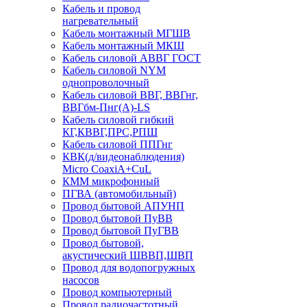
Кабель и провод
нагревательный
Кабель монтажный МГШВ
Кабель монтажный МКШ
Кабель силовой АВВГ ГОСТ
Кабель силовой NYM
однопроволочный
Кабель силовой ВВГ, ВВГнг,
ВВГбм-Пнг(А)-LS
Кабель силовой гибкий
КГ,КВВГ,ПРС,РПШ
Кабель силовой ППГнг
КВК(д/видеонаблюдения)
Micro CoaxiA+CuL
КММ микрофонный
ПГВА (автомобильный)
Провод бытовой АПУНП
Провод бытовой ПуВВ
Провод бытовой ПуГВВ
Провод бытовой,
акустический ШВВП,ШВП
Провод для водопогружных
насосов
Провод компьютерный
Провод радиочастотный