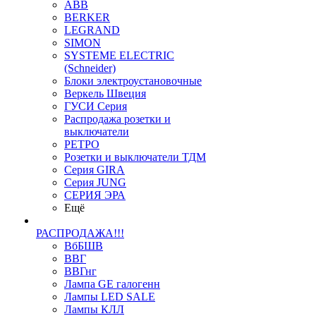
ABB
BERKER
LEGRAND
SIMON
SYSTEME ELECTRIC
(Schneider)
Блоки электроустановочные
Веркель Швеция
ГУСИ Серия
Распродажа розетки и
выключатели
РЕТРО
Розетки и выключатели ТДМ
Серия GIRA
Серия JUNG
СЕРИЯ ЭРА
Ещё
РАСПРОДАЖА!!!
ВбБШВ
ВВГ
ВВГнг
Лампа GE галогенн
Лампы LED SALE
Лампы КЛЛ