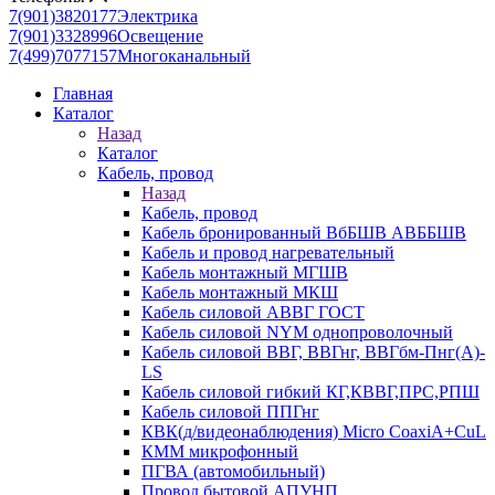
7(901)3820177
Электрика
7(901)3328996
Освещение
7(499)7077157
Многоканальный
Главная
Каталог
Назад
Каталог
Кабель, провод
Назад
Кабель, провод
Кабель бронированный ВбБШВ АВББШВ
Кабель и провод нагревательный
Кабель монтажный МГШВ
Кабель монтажный МКШ
Кабель силовой АВВГ ГОСТ
Кабель силовой NYM однопроволочный
Кабель силовой ВВГ, ВВГнг, ВВГбм-Пнг(А)-
LS
Кабель силовой гибкий КГ,КВВГ,ПРС,РПШ
Кабель силовой ППГнг
КВК(д/видеонаблюдения) Micro CoaxiA+CuL
КММ микрофонный
ПГВА (автомобильный)
Провод бытовой АПУНП