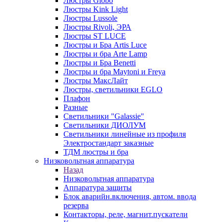
Люстры Globo
Люстры Kink Light
Люстры Lussole
Люстры Rivoli, ЭРА
Люстры ST LUCE
Люстры и Бра Artis Luce
Люстры и бра Arte Lamp
Люстры и Бра Benetti
Люстры и бра Maytoni и Freya
Люстры МаксЛайт
Люстры, светильники EGLO
Плафон
Разные
Светильники "Galassie"
Светильники ДИОЛУМ
Светильники линейные из профиля
Электростандарт заказные
ТДМ люстры и бра
Низковольтная аппаратура
Назад
Низковольтная аппаратура
Аппаратура защиты
Блок аварийн.включения, автом. ввода
резерва
Контакторы, реле, магнит.пускатели