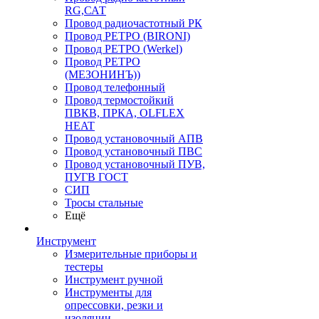
RG,САТ
Провод радиочастотный РК
Провод РЕТРО (BIRONI)
Провод РЕТРО (Werkel)
Провод РЕТРО
(МЕЗОНИНЪ))
Провод телефонный
Провод термостойкий
ПВКВ, ПРКА, OLFLEX
HEAT
Провод установочный АПВ
Провод установочный ПВС
Провод установочный ПУВ,
ПУГВ ГОСТ
СИП
Тросы стальные
Ещё
Инструмент
Измерительные приборы и
тестеры
Инструмент ручной
Инструменты для
опрессовки, резки и
изоляции