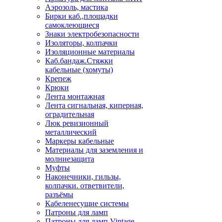
Аэрозоль, мастика
Бирки каб.,площадки
самоклеющиеся
Знаки электробезопасности
Изоляторы, колпачки
Изоляционные материалы
Каб.бандаж.Стяжки
кабельные (хомуты)
Крепеж
Крюки
Лента монтажная
Лента сигнальная, киперная,
оградительная
Люк ревизионный
металлический
Маркеры кабельные
Материалы для заземления и
молниезащита
Муфты
Наконечники, гильзы,
колпачки. ответвители,
разъёмы
Кабеленесущие системы
Патроны для ламп
Патроны для ламп Vintage