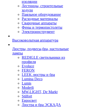
изоляции
Лестницы, строительные
ходули
Паяльное оборудование
Расходные материалы
Сварочные аппараты
Фены и термопистолеты
Электроинструмент
Высоковольтная аппаратура
Люстры, подвесы,бра, настольные
лампы
REDIGLE светильники из
профиля
Evoluce
FERON
LEEK люстры и бра
Lumina Deco
Lumis
Moderli
MW-LIGHT, De Markt
Stilfort
Евросвет
Люстра и бра ЭСКАДА