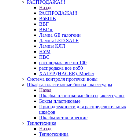
РАСПРОДАЖА!!!
Назад
РАСПРОДАЖА!!!
ВбБШВ
ВВГ
ВВГнг
Лампа GE галогенн
Лампы LED SALE
Лампы КЛЛ
НУМ
ПВС
распродажа все по 100
распродажа всё по50
ХАГЕР (HAGER), Moeller
Система контроля протечки воды
Шкафы, пластиковые боксы, аксессуары
Назад
Шкафы, пластиковые боксы, аксессуары
Боксы пластиковые
Принадлежности для распределительных
шкафов
Шкафы металлические
Теплотехника
Назад
Теплотехника