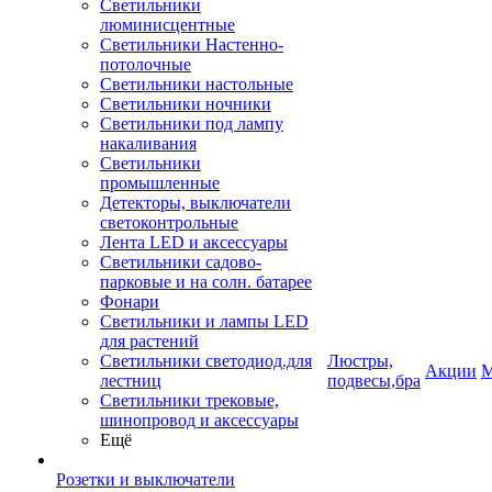
Светильники
люминисцентные
Светильники Настенно-
потолочные
Светильники настольные
Светильники ночники
Светильники под лампу
накаливания
Светильники
промышленные
Детекторы, выключатели
светоконтрольные
Лента LED и аксессуары
Светильники садово-
парковые и на солн. батарее
Фонари
Светильники и лампы LED
для растений
Светильники светодиод.для
Люстры,
Акции
М
лестниц
подвесы,бра
Светильники трековые,
шинопровод и аксессуары
Ещё
Розетки и выключатели