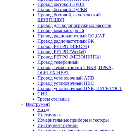
Провод бытовой ПуВВ
Провод бытовой ПуГВВ
Провод бытовой, акустический
ШВВП,ШВП
Провод для водопогружных насосов
Провод компьютерный
Провод радиочастотный RG,САТ
Провод радиочастотный РК
Провод РЕТРО (BIRONI)
Провод РЕТРО (Werkel)
Провод РЕТРО (МЕЗОНИНЪ))
Провод телефонный
Провод термостойкий ПВКВ, ПРКА,
OLFLEX HEAT
Провод установочный АПВ
Провод установочный ПВС
Провод установочный ПУВ, ПУГВ ГОСТ
СИП
Тросы стальные
Инструмент
Назад
Инструмент
Измерительные приборы и тестеры
Инструмент ручной
Инструменты для опрессовки, резки и