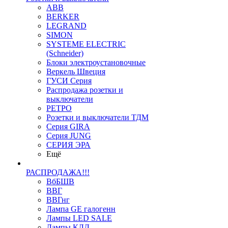
ABB
BERKER
LEGRAND
SIMON
SYSTEME ELECTRIC
(Schneider)
Блоки электроустановочные
Веркель Швеция
ГУСИ Серия
Распродажа розетки и
выключатели
РЕТРО
Розетки и выключатели ТДМ
Серия GIRA
Серия JUNG
СЕРИЯ ЭРА
Ещё
РАСПРОДАЖА!!!
ВбБШВ
ВВГ
ВВГнг
Лампа GE галогенн
Лампы LED SALE
Лампы КЛЛ