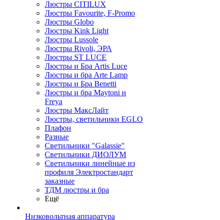
Люстры CITILUX
Люстры Favourite, F-Promo
Люстры Globo
Люстры Kink Light
Люстры Lussole
Люстры Rivoli, ЭРА
Люстры ST LUCE
Люстры и Бра Artis Luce
Люстры и бра Arte Lamp
Люстры и Бра Benetti
Люстры и бра Maytoni и
Freya
Люстры МаксЛайт
Люстры, светильники EGLO
Плафон
Разные
Светильники "Galassie"
Светильники ДИОЛУМ
Светильники линейные из
профиля Электростандарт
заказные
ТДМ люстры и бра
Ещё
Низковольтная аппаратура