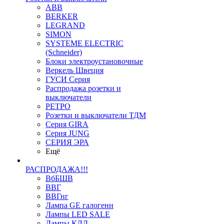
ABB
BERKER
LEGRAND
SIMON
SYSTEME ELECTRIC
(Schneider)
Блоки электроустановочные
Веркель Швеция
ГУСИ Серия
Распродажа розетки и
выключатели
РЕТРО
Розетки и выключатели ТДМ
Серия GIRA
Серия JUNG
СЕРИЯ ЭРА
Ещё
РАСПРОДАЖА!!!
ВбБШВ
ВВГ
ВВГнг
Лампа GE галогенн
Лампы LED SALE
Лампы КЛЛ