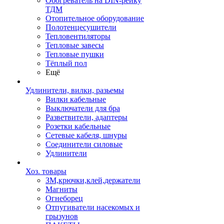
Обогреватель на DIN-рейку
ТДМ
Отопительное оборудование
Полотенцесушители
Тепловентиляторы
Тепловые завесы
Тепловые пушки
Тёплый пол
Ещё
Удлинители, вилки, разьемы
Вилки кабельные
Выключатели для бра
Разветвители, адаптеры
Розетки кабельные
Сетевые кабеля, шнуры
Соединители силовые
Удлинители
Хоз. товары
ЗМ,крючки,клей,держатели
Магниты
Огнеборец
Отпугиватели насекомых и
грызунов