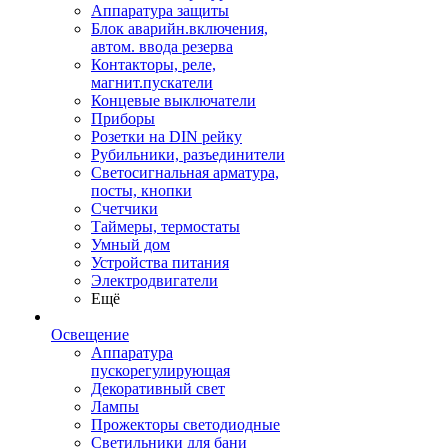
Аппаратура защиты
Блок аварийн.включения,
автом. ввода резерва
Контакторы, реле,
магнит.пускатели
Концевые выключатели
Приборы
Розетки на DIN рейку
Рубильники, разъединители
Светосигнальная арматура,
посты, кнопки
Счетчики
Таймеры, термостаты
Умный дом
Устройства питания
Электродвигатели
Ещё
Освещение
Аппаратура
пускорегулирующая
Декоративный свет
Лампы
Прожекторы светодиодные
Светильники для бани