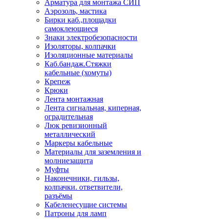
Арматура для монтажа СИП
Аэрозоль, мастика
Бирки каб.,площадки
самоклеющиеся
Знаки электробезопасности
Изоляторы, колпачки
Изоляционные материалы
Каб.бандаж.Стяжки
кабельные (хомуты)
Крепеж
Крюки
Лента монтажная
Лента сигнальная, киперная,
оградительная
Люк ревизионный
металлический
Маркеры кабельные
Материалы для заземления и
молниезащита
Муфты
Наконечники, гильзы,
колпачки. ответвители,
разъёмы
Кабеленесущие системы
Патроны для ламп