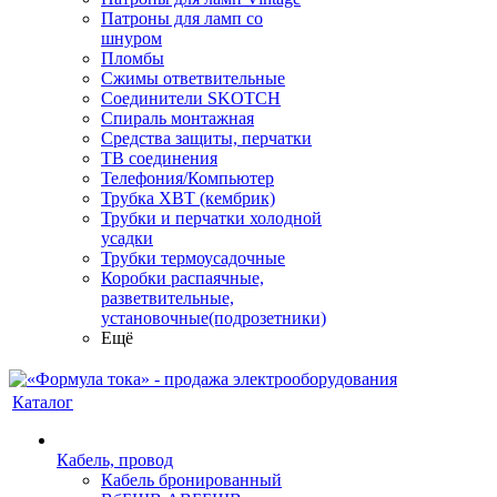
Патроны для ламп со
шнуром
Пломбы
Сжимы ответвительные
Соединители SKOTCH
Спираль монтажная
Средства защиты, перчатки
ТВ соединения
Телефония/Компьютер
Трубка ХВТ (кембрик)
Трубки и перчатки холодной
усадки
Трубки термоусадочные
Коробки распаячные,
разветвительные,
установочные(подрозетники)
Ещё
Каталог
Кабель, провод
Кабель бронированный