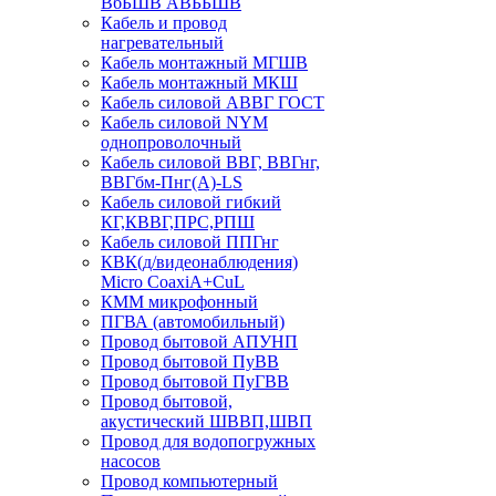
ВбБШВ АВББШВ
Кабель и провод
нагревательный
Кабель монтажный МГШВ
Кабель монтажный МКШ
Кабель силовой АВВГ ГОСТ
Кабель силовой NYM
однопроволочный
Кабель силовой ВВГ, ВВГнг,
ВВГбм-Пнг(А)-LS
Кабель силовой гибкий
КГ,КВВГ,ПРС,РПШ
Кабель силовой ППГнг
КВК(д/видеонаблюдения)
Micro CoaxiA+CuL
КММ микрофонный
ПГВА (автомобильный)
Провод бытовой АПУНП
Провод бытовой ПуВВ
Провод бытовой ПуГВВ
Провод бытовой,
акустический ШВВП,ШВП
Провод для водопогружных
насосов
Провод компьютерный