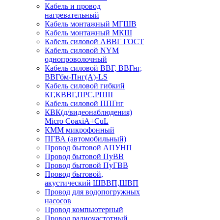
Кабель и провод
нагревательный
Кабель монтажный МГШВ
Кабель монтажный МКШ
Кабель силовой АВВГ ГОСТ
Кабель силовой NYM
однопроволочный
Кабель силовой ВВГ, ВВГнг,
ВВГбм-Пнг(А)-LS
Кабель силовой гибкий
КГ,КВВГ,ПРС,РПШ
Кабель силовой ППГнг
КВК(д/видеонаблюдения)
Micro CoaxiA+CuL
КММ микрофонный
ПГВА (автомобильный)
Провод бытовой АПУНП
Провод бытовой ПуВВ
Провод бытовой ПуГВВ
Провод бытовой,
акустический ШВВП,ШВП
Провод для водопогружных
насосов
Провод компьютерный
Провод радиочастотный