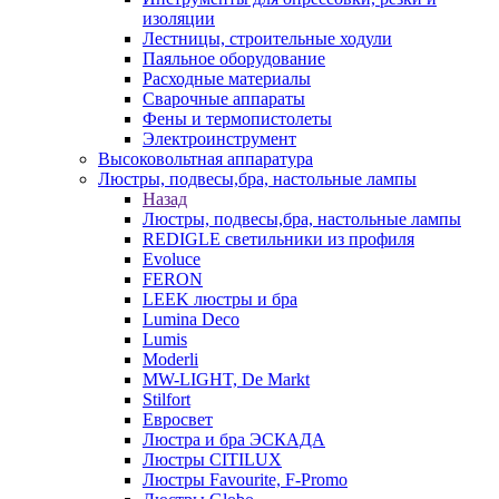
изоляции
Лестницы, строительные ходули
Паяльное оборудование
Расходные материалы
Сварочные аппараты
Фены и термопистолеты
Электроинструмент
Высоковольтная аппаратура
Люстры, подвесы,бра, настольные лампы
Назад
Люстры, подвесы,бра, настольные лампы
REDIGLE светильники из профиля
Evoluce
FERON
LEEK люстры и бра
Lumina Deco
Lumis
Moderli
MW-LIGHT, De Markt
Stilfort
Евросвет
Люстра и бра ЭСКАДА
Люстры CITILUX
Люстры Favourite, F-Promo