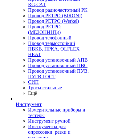
RG,САТ
Провод радиочастотный РК
Провод РЕТРО (BIRONI)
Провод РЕТРО (Werkel)
Провод РЕТРО
(МЕЗОНИНЪ))
Провод телефонный
Провод термостойкий
ПВКВ, ПРКА, OLFLEX
HEAT
Провод установочный АПВ
Провод установочный ПВС
Провод установочный ПУВ,
ПУГВ ГОСТ
СИП
Тросы стальные
Ещё
Инструмент
Измерительные приборы и
тестеры
Инструмент ручной
Инструменты для
опрессовки, резки и
изоляции