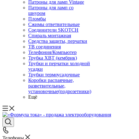
Патроны для ламп Vintage
Патроны для ламп со
шнуром
Пломбы
Сжимы ответвительные
Соединители SKOTCH
Спираль монтажная
Средства защиты, перчатки
ТВ соединения
Телефония/Компьютер
Трубка ХВТ (кембрик)
Трубки и перчатки холодной
усадки
Трубки термоусадочные
Коробки распаячные,
разветвительные,
установочные(подрозетники)
Ещё
Телефоны