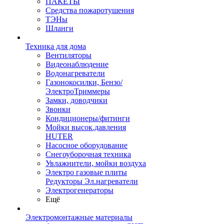
ПАКЕТЫ
Средства пожаротушения
ТЭНы
Шланги
Техника для дома
Вентиляторы
Видеонаблюдение
Водонагреватели
Газонокосилки, Бензо/
ЭлектроТриммеры
Замки, доводчики
Звонки
Кондиционеры/фитинги
Мойки высок.давления
HUTER
Насосное оборудование
Снегоуборочная техника
Увлажнители, мойки воздуха
Электро газовые плиты
Редукторы Эл.нагреватели
Электрогенераторы
Ещё
Электромонтажные материалы