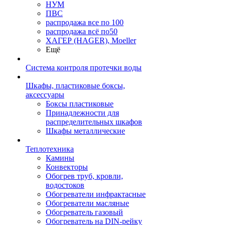
НУМ
ПВС
распродажа все по 100
распродажа всё по50
ХАГЕР (HAGER), Moeller
Ещё
Система контроля протечки воды
Шкафы, пластиковые боксы,
аксессуары
Боксы пластиковые
Принадлежности для
распределительных шкафов
Шкафы металлические
Теплотехника
Камины
Конвекторы
Обогрев труб, кровли,
водостоков
Обогреватели инфрактасные
Обогреватели масляные
Обогреватель газовый
Обогреватель на DIN-рейку