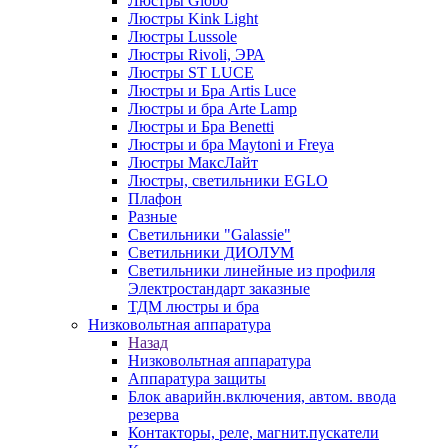
Люстры Globo
Люстры Kink Light
Люстры Lussole
Люстры Rivoli, ЭРА
Люстры ST LUCE
Люстры и Бра Artis Luce
Люстры и бра Arte Lamp
Люстры и Бра Benetti
Люстры и бра Maytoni и Freya
Люстры МаксЛайт
Люстры, светильники EGLO
Плафон
Разные
Светильники "Galassie"
Светильники ДИОЛУМ
Светильники линейные из профиля
Электростандарт заказные
ТДМ люстры и бра
Низковольтная аппаратура
Назад
Низковольтная аппаратура
Аппаратура защиты
Блок аварийн.включения, автом. ввода
резерва
Контакторы, реле, магнит.пускатели