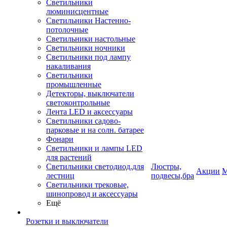
Светильники
люминисцентные
Светильники Настенно-
потолочные
Светильники настольные
Светильники ночники
Светильники под лампу
накаливания
Светильники
промышленные
Детекторы, выключатели
светоконтрольные
Лента LED и аксессуары
Светильники садово-
парковые и на солн. батарее
Фонари
Светильники и лампы LED
для растений
Светильники светодиод.для
Люстры,
Акции
М
лестниц
подвесы,бра
Светильники трековые,
шинопровод и аксессуары
Ещё
Розетки и выключатели