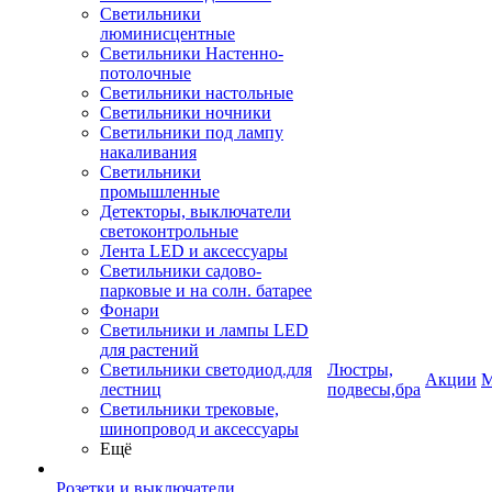
Светильники
люминисцентные
Светильники Настенно-
потолочные
Светильники настольные
Светильники ночники
Светильники под лампу
накаливания
Светильники
промышленные
Детекторы, выключатели
светоконтрольные
Лента LED и аксессуары
Светильники садово-
парковые и на солн. батарее
Фонари
Светильники и лампы LED
для растений
Светильники светодиод.для
Люстры,
Акции
М
лестниц
подвесы,бра
Светильники трековые,
шинопровод и аксессуары
Ещё
Розетки и выключатели