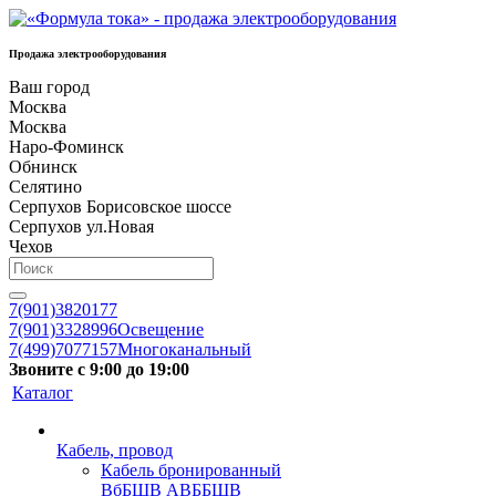
Продажа электрооборудования
Ваш город
Москва
Москва
Наро-Фоминск
Обнинск
Селятино
Серпухов Борисовское шоссе
Серпухов ул.Новая
Чехов
7(901)3820177
7(901)3328996
Освещение
7(499)7077157
Многоканальный
Звоните с 9:00 до 19:00
Каталог
Кабель, провод
Кабель бронированный
ВбБШВ АВББШВ