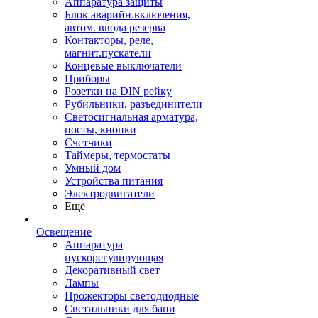
Аппаратура защиты
Блок аварийн.включения,
автом. ввода резерва
Контакторы, реле,
магнит.пускатели
Концевые выключатели
Приборы
Розетки на DIN рейку
Рубильники, разъединители
Светосигнальная арматура,
посты, кнопки
Счетчики
Таймеры, термостаты
Умный дом
Устройства питания
Электродвигатели
Ещё
Освещение
Аппаратура
пускорегулирующая
Декоративный свет
Лампы
Прожекторы светодиодные
Светильники для бани