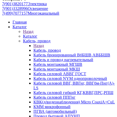
7(901)3820177
Электрика
7(901)3328996
Освещение
7(499)7077157
Многоканальный
Главная
Каталог
Назад
Каталог
Кабель, провод
Назад
Кабель, провод
Кабель бронированный ВбБШВ АВББШВ
Кабель и провод нагревательный
Кабель монтажный МГШВ
Кабель монтажный МКШ
Кабель силовой АВВГ ГОСТ
Кабель силовой NYM однопроволочный
Кабель силовой ВВГ, ВВГнг, ВВГбм-Пнг(А)-
LS
Кабель силовой гибкий КГ,КВВГ,ПРС,РПШ
Кабель силовой ППГнг
КВК(д/видеонаблюдения) Micro CoaxiA+CuL
КММ микрофонный
ПГВА (автомобильный)
Провод бытовой АПУНП