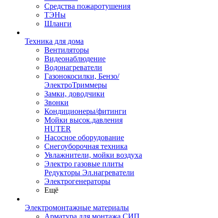
Средства пожаротушения
ТЭНы
Шланги
Техника для дома
Вентиляторы
Видеонаблюдение
Водонагреватели
Газонокосилки, Бензо/
ЭлектроТриммеры
Замки, доводчики
Звонки
Кондиционеры/фитинги
Мойки высок.давления
HUTER
Насосное оборудование
Снегоуборочная техника
Увлажнители, мойки воздуха
Электро газовые плиты
Редукторы Эл.нагреватели
Электрогенераторы
Ещё
Электромонтажные материалы
Арматура для монтажа СИП