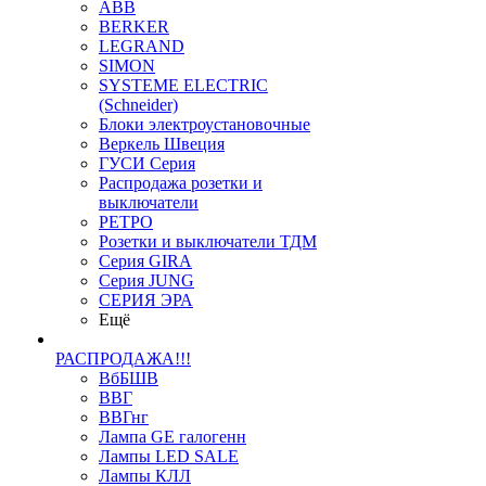
ABB
BERKER
LEGRAND
SIMON
SYSTEME ELECTRIC
(Schneider)
Блоки электроустановочные
Веркель Швеция
ГУСИ Серия
Распродажа розетки и
выключатели
РЕТРО
Розетки и выключатели ТДМ
Серия GIRA
Серия JUNG
СЕРИЯ ЭРА
Ещё
РАСПРОДАЖА!!!
ВбБШВ
ВВГ
ВВГнг
Лампа GE галогенн
Лампы LED SALE
Лампы КЛЛ