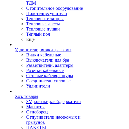
ТДМ
Отопительное оборудование
Полотенцесушители
Тепловентиляторы
Тепловые завесы
Тепловые пушки
Тёплый пол
Ещё
Удлинители, вилки, разьемы
Вилки кабельные
Выключатели для бра
Разветвители, адаптеры
Розетки кабельные
Сетевые кабеля, шнуры
Соединители силовые
Удлинители
Хоз. товары
ЗМ,крючки,клей,держатели
Магниты
Огнеборец
Отпугиватели насекомых и
грызунов
ПАКЕТЫ