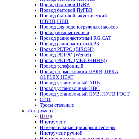
Провод бытовой ПуВВ
Провод бытовой ПуГВВ
Провод бытовой, акустический
ШВВП,ШВП
Провод для водопогружных насосов
Провод компьютерный
Провод радиочастотный RG,САТ
Провод радиочастотный РК
Провод РЕТРО (BIRONI)
Провод РЕТРО (Werkel)
Провод РЕТРО (МЕЗОНИНЪ))
Провод телефонный
Провод термостойкий ПВКВ, ПРКА,
OLFLEX HEAT
Провод установочный АПВ
Провод установочный ПВС
Провод установочный ПУВ, ПУГВ ГОСТ
СИП
Тросы стальные
Инструмент
Назад
Инструмент
Измерительные приборы и тестеры
Инструмент ручной
Инструменты для опрессовки, резки и