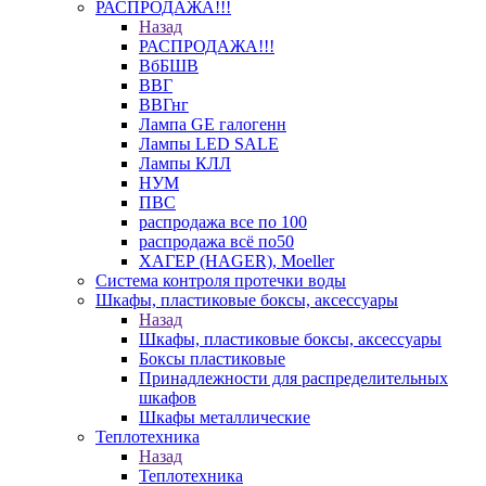
РАСПРОДАЖА!!!
Назад
РАСПРОДАЖА!!!
ВбБШВ
ВВГ
ВВГнг
Лампа GE галогенн
Лампы LED SALE
Лампы КЛЛ
НУМ
ПВС
распродажа все по 100
распродажа всё по50
ХАГЕР (HAGER), Moeller
Система контроля протечки воды
Шкафы, пластиковые боксы, аксессуары
Назад
Шкафы, пластиковые боксы, аксессуары
Боксы пластиковые
Принадлежности для распределительных
шкафов
Шкафы металлические
Теплотехника
Назад
Теплотехника