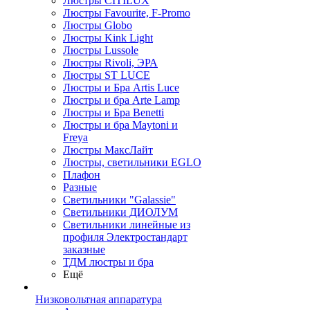
Люстры CITILUX
Люстры Favourite, F-Promo
Люстры Globo
Люстры Kink Light
Люстры Lussole
Люстры Rivoli, ЭРА
Люстры ST LUCE
Люстры и Бра Artis Luce
Люстры и бра Arte Lamp
Люстры и Бра Benetti
Люстры и бра Maytoni и
Freya
Люстры МаксЛайт
Люстры, светильники EGLO
Плафон
Разные
Светильники "Galassie"
Светильники ДИОЛУМ
Светильники линейные из
профиля Электростандарт
заказные
ТДМ люстры и бра
Ещё
Низковольтная аппаратура