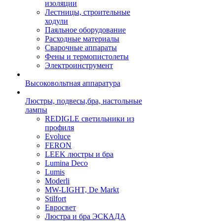
изоляции
Лестницы, строительные
ходули
Паяльное оборудование
Расходные материалы
Сварочные аппараты
Фены и термопистолеты
Электроинструмент
Высоковольтная аппаратура
Люстры, подвесы,бра, настольные
лампы
REDIGLE светильники из
профиля
Evoluce
FERON
LEEK люстры и бра
Lumina Deco
Lumis
Moderli
MW-LIGHT, De Markt
Stilfort
Евросвет
Люстра и бра ЭСКАДА