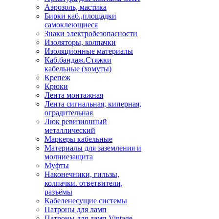
Аэрозоль, мастика
Бирки каб.,площадки
самоклеющиеся
Знаки электробезопасности
Изоляторы, колпачки
Изоляционные материалы
Каб.бандаж.Стяжки
кабельные (хомуты)
Крепеж
Крюки
Лента монтажная
Лента сигнальная, киперная,
оградительная
Люк ревизионный
металлический
Маркеры кабельные
Материалы для заземления и
молниезащита
Муфты
Наконечники, гильзы,
колпачки. ответвители,
разъёмы
Кабеленесущие системы
Патроны для ламп
Патроны для ламп Vintage