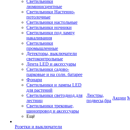
Светильники
люминисцентные
Светильники Настенно-
потолочные
Светильники настольные
Светильники ночники
Светильники под лампу
накаливания
Светильники
промышленные
Детекторы, выключатели
светоконтрольные
Лента LED и аксессуары
Светильники садово-
парковые и на солн. батарее
Фонари
Светильники и лампы LED
для растений
Светильники светодиод.для
Люстры,
Акции
М
лестниц
подвесы,бра
Светильники трековые,
шинопровод и аксессуары
Ещё
Розетки и выключатели