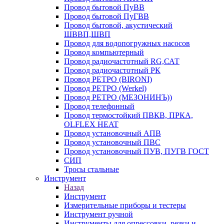
Провод бытовой ПуВВ
Провод бытовой ПуГВВ
Провод бытовой, акустический
ШВВП,ШВП
Провод для водопогружных насосов
Провод компьютерный
Провод радиочастотный RG,САТ
Провод радиочастотный РК
Провод РЕТРО (BIRONI)
Провод РЕТРО (Werkel)
Провод РЕТРО (МЕЗОНИНЪ))
Провод телефонный
Провод термостойкий ПВКВ, ПРКА,
OLFLEX HEAT
Провод установочный АПВ
Провод установочный ПВС
Провод установочный ПУВ, ПУГВ ГОСТ
СИП
Тросы стальные
Инструмент
Назад
Инструмент
Измерительные приборы и тестеры
Инструмент ручной
Инструменты для опрессовки, резки и