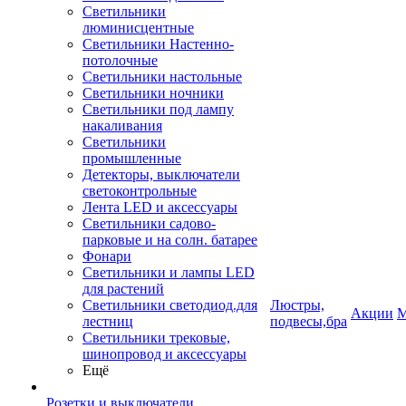
Светильники
люминисцентные
Светильники Настенно-
потолочные
Светильники настольные
Светильники ночники
Светильники под лампу
накаливания
Светильники
промышленные
Детекторы, выключатели
светоконтрольные
Лента LED и аксессуары
Светильники садово-
парковые и на солн. батарее
Фонари
Светильники и лампы LED
для растений
Светильники светодиод.для
Люстры,
Акции
М
лестниц
подвесы,бра
Светильники трековые,
шинопровод и аксессуары
Ещё
Розетки и выключатели