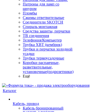
Патроны для ламп со
шнуром
Пломбы
Сжимы ответвительные
Соединители SKOTCH
Спираль монтажная
Средства защиты, перчатки
ТВ соединения
Телефония/Компьютер
Трубка ХВТ (кембрик)
Трубки и перчатки холодной
усадки
Трубки термоусадочные
Коробки распаячные,
разветвительные,
установочные(подрозетники)
Ещё
Каталог
Кабель, провод
Кабель бронированный