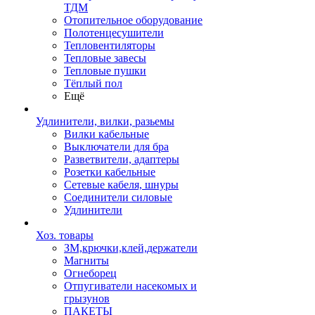
ТДМ
Отопительное оборудование
Полотенцесушители
Тепловентиляторы
Тепловые завесы
Тепловые пушки
Тёплый пол
Ещё
Удлинители, вилки, разьемы
Вилки кабельные
Выключатели для бра
Разветвители, адаптеры
Розетки кабельные
Сетевые кабеля, шнуры
Соединители силовые
Удлинители
Хоз. товары
ЗМ,крючки,клей,держатели
Магниты
Огнеборец
Отпугиватели насекомых и
грызунов
ПАКЕТЫ