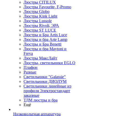
Люстры CITILUX
Люстры Favourite, F-Promo
Люстры Globo
Люстры Kink Light
Люстры Lussole
Люстры Rivoli, ЭРА
Люстры ST LUCE
Люстры и Бра Artis Luce
Люстры и бра Arte Lamp
Люстры и Бра Benetti
Люстры и бра Maytoni и
Freya
Люстры МаксЛайт
Люстры, светильники EGLO
Плафон
Разные
Светильники "Galassie"
Светильники ДИОЛУМ
Светильники линейные из
профиля Электростандарт
заказные
ТДМ люстры и бра
Ещё
Низковольтная аппаратура