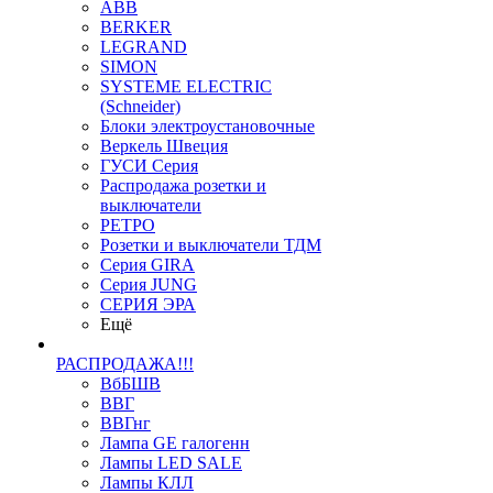
ABB
BERKER
LEGRAND
SIMON
SYSTEME ELECTRIC
(Schneider)
Блоки электроустановочные
Веркель Швеция
ГУСИ Серия
Распродажа розетки и
выключатели
РЕТРО
Розетки и выключатели ТДМ
Серия GIRA
Серия JUNG
СЕРИЯ ЭРА
Ещё
РАСПРОДАЖА!!!
ВбБШВ
ВВГ
ВВГнг
Лампа GE галогенн
Лампы LED SALE
Лампы КЛЛ