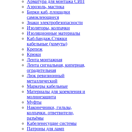
Арматура для монтажа СИП
Аэрозоль, мастика
Бирки каб.,площадки
самоклеющиеся
Знаки электробезопасности
Изоляторы, колпачки
Изоляционные материалы
Каб.бандаж.Стяжки
кабельные (хомуты)
Крепеж
Крюки
Лента монтажная
Лента сигнальная, киперная,
оградительная
Люк ревизионный
металлический
Маркеры кабельные
Материалы для заземления и
молниезащита
Муфты
Наконечники, гильзы,
колпачки. ответвители,
разъёмы
Кабеленесущие системы
Патроны для ламп