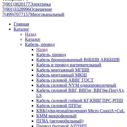
7(901)3820177
Электрика
7(901)3328996
Освещение
7(499)7077157
Многоканальный
Главная
Каталог
Назад
Каталог
Кабель, провод
Назад
Кабель, провод
Кабель бронированный ВбБШВ АВББШВ
Кабель и провод нагревательный
Кабель монтажный МГШВ
Кабель монтажный МКШ
Кабель силовой АВВГ ГОСТ
Кабель силовой NYM однопроволочный
Кабель силовой ВВГ, ВВГнг, ВВГбм-Пнг(А)-
LS
Кабель силовой гибкий КГ,КВВГ,ПРС,РПШ
Кабель силовой ППГнг
КВК(д/видеонаблюдения) Micro CoaxiA+CuL
КММ микрофонный
ПГВА (автомобильный)
Провод бытовой АПУНП