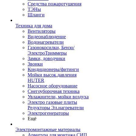
Средства пожаротушения
ТЭНы
Шланги
Техника для дома
Вентиляторы
Видеонаблюдение
Водонагреватели
Газонокосилки, Бензо/
ЭлектроТриммеры
Замки, доводчики
Звонки
Кондиционеры/фитинги
Мойки высок.давления
HUTER
Насосное оборудование
Снегоуборочная техника
Увлажнители, мойки воздуха
Электро газовые плиты
Редукторы Эл.нагреватели
Электрогенераторы
Ещё
Электромонтажные материалы
Арматура для монтажа СИП