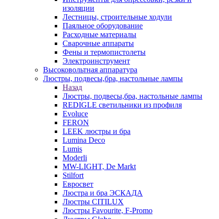
изоляции
Лестницы, строительные ходули
Паяльное оборудование
Расходные материалы
Сварочные аппараты
Фены и термопистолеты
Электроинструмент
Высоковольтная аппаратура
Люстры, подвесы,бра, настольные лампы
Назад
Люстры, подвесы,бра, настольные лампы
REDIGLE светильники из профиля
Evoluce
FERON
LEEK люстры и бра
Lumina Deco
Lumis
Moderli
MW-LIGHT, De Markt
Stilfort
Евросвет
Люстра и бра ЭСКАДА
Люстры CITILUX
Люстры Favourite, F-Promo