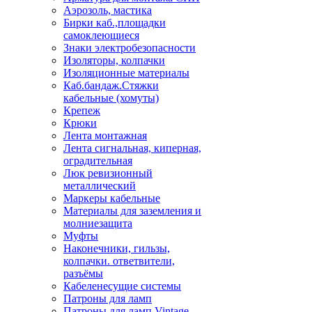
Аэрозоль, мастика
Бирки каб.,площадки
самоклеющиеся
Знаки электробезопасности
Изоляторы, колпачки
Изоляционные материалы
Каб.бандаж.Стяжки
кабельные (хомуты)
Крепеж
Крюки
Лента монтажная
Лента сигнальная, киперная,
оградительная
Люк ревизионный
металлический
Маркеры кабельные
Материалы для заземления и
молниезащита
Муфты
Наконечники, гильзы,
колпачки. ответвители,
разъёмы
Кабеленесущие системы
Патроны для ламп
Патроны для ламп Vintage