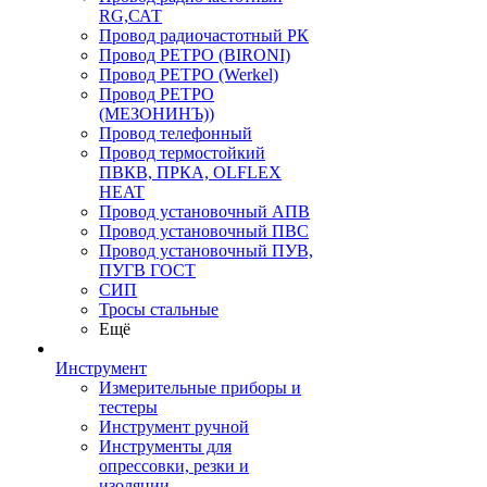
RG,САТ
Провод радиочастотный РК
Провод РЕТРО (BIRONI)
Провод РЕТРО (Werkel)
Провод РЕТРО
(МЕЗОНИНЪ))
Провод телефонный
Провод термостойкий
ПВКВ, ПРКА, OLFLEX
HEAT
Провод установочный АПВ
Провод установочный ПВС
Провод установочный ПУВ,
ПУГВ ГОСТ
СИП
Тросы стальные
Ещё
Инструмент
Измерительные приборы и
тестеры
Инструмент ручной
Инструменты для
опрессовки, резки и
изоляции