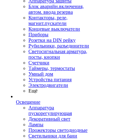
Аппаратура защиты
Блок аварийн.включения,
автом. ввода резерва
Контакторы, реле,
магнит.пускатели
Концевые выключатели
Приборы
Розетки на DIN рейку
Рубильники, разъединители
Светосигнальная арматура,
посты, кнопки
Счетчики
Таймеры, термостаты
Умный дом
Устройства питания
Электродвигатели
Ещё
Освещение
Аппаратура
пускорегулирующая
Декоративный свет
Лампы
Прожекторы светодиодные
Светильники для бани