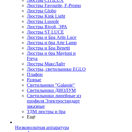
Люстры CITILUX
Люстры Favourite, F-Promo
Люстры Globo
Люстры Kink Light
Люстры Lussole
Люстры Rivoli, ЭРА
Люстры ST LUCE
Люстры и Бра Artis Luce
Люстры и бра Arte Lamp
Люстры и Бра Benetti
Люстры и бра Maytoni и
Freya
Люстры МаксЛайт
Люстры, светильники EGLO
Плафон
Разные
Светильники "Galassie"
Светильники ДИОЛУМ
Светильники линейные из
профиля Электростандарт
заказные
ТДМ люстры и бра
Ещё
Низковольтная аппаратура