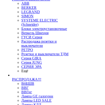
ABB
BERKER
LEGRAND
SIMON
SYSTEME ELECTRIC
(Schneider)
Блоки электроустановочные
Веркель Швеция
ГУСИ Серия
Распродажа розетки и
выключатели
РЕТРО
Розетки и выключатели ТДМ
Серия GIRA
Серия JUNG
СЕРИЯ ЭРА
Ещё
РАСПРОДАЖА!!!
ВбБШВ
ВВГ
ВВГнг
Лампа GE галогенн
Лампы LED SALE
Лампы КЛЛ