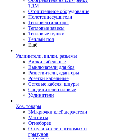
Обогреватель на DIN-рейку
ТДМ
Отопительное оборудование
Полотенцесушители
Тепловентиляторы
Тепловые завесы
Тепловые пушки
Тёплый пол
Ещё
Удлинители, вилки, разьемы
Вилки кабельные
Выключатели для бра
Разветвители, адаптеры
Розетки кабельные
Сетевые кабеля, шнуры
Соединители силовые
Удлинители
Хоз. товары
ЗМ,крючки,клей,держатели
Магниты
Огнеборец
Отпугиватели насекомых и
грызунов