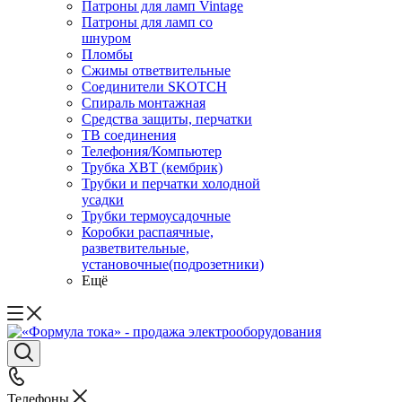
Патроны для ламп Vintage
Патроны для ламп со
шнуром
Пломбы
Сжимы ответвительные
Соединители SKOTCH
Спираль монтажная
Средства защиты, перчатки
ТВ соединения
Телефония/Компьютер
Трубка ХВТ (кембрик)
Трубки и перчатки холодной
усадки
Трубки термоусадочные
Коробки распаячные,
разветвительные,
установочные(подрозетники)
Ещё
Телефоны