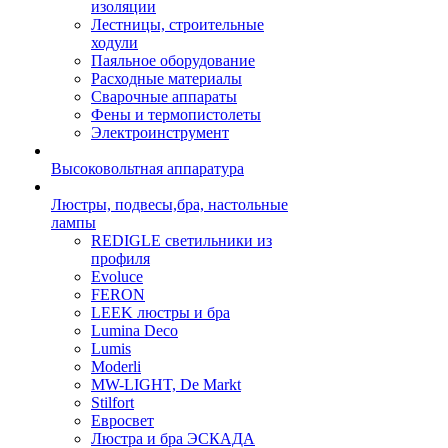
изоляции
Лестницы, строительные
ходули
Паяльное оборудование
Расходные материалы
Сварочные аппараты
Фены и термопистолеты
Электроинструмент
Высоковольтная аппаратура
Люстры, подвесы,бра, настольные
лампы
REDIGLE светильники из
профиля
Evoluce
FERON
LEEK люстры и бра
Lumina Deco
Lumis
Moderli
MW-LIGHT, De Markt
Stilfort
Евросвет
Люстра и бра ЭСКАДА