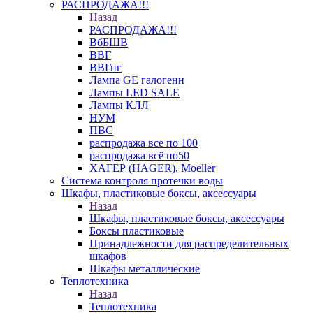
РАСПРОДАЖА!!!
Назад
РАСПРОДАЖА!!!
ВбБШВ
ВВГ
ВВГнг
Лампа GE галогенн
Лампы LED SALE
Лампы КЛЛ
НУМ
ПВС
распродажа все по 100
распродажа всё по50
ХАГЕР (HAGER), Moeller
Система контроля протечки воды
Шкафы, пластиковые боксы, аксессуары
Назад
Шкафы, пластиковые боксы, аксессуары
Боксы пластиковые
Принадлежности для распределительных
шкафов
Шкафы металлические
Теплотехника
Назад
Теплотехника