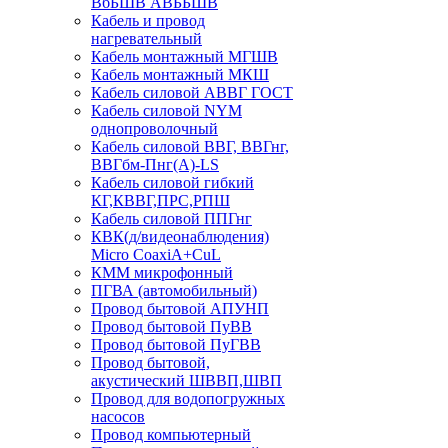
ВбБШВ АВББШВ
Кабель и провод
нагревательный
Кабель монтажный МГШВ
Кабель монтажный МКШ
Кабель силовой АВВГ ГОСТ
Кабель силовой NYM
однопроволочный
Кабель силовой ВВГ, ВВГнг,
ВВГбм-Пнг(А)-LS
Кабель силовой гибкий
КГ,КВВГ,ПРС,РПШ
Кабель силовой ППГнг
КВК(д/видеонаблюдения)
Micro CoaxiA+CuL
КММ микрофонный
ПГВА (автомобильный)
Провод бытовой АПУНП
Провод бытовой ПуВВ
Провод бытовой ПуГВВ
Провод бытовой,
акустический ШВВП,ШВП
Провод для водопогружных
насосов
Провод компьютерный