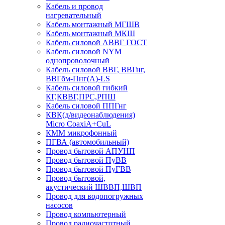
Кабель и провод
нагревательный
Кабель монтажный МГШВ
Кабель монтажный МКШ
Кабель силовой АВВГ ГОСТ
Кабель силовой NYM
однопроволочный
Кабель силовой ВВГ, ВВГнг,
ВВГбм-Пнг(А)-LS
Кабель силовой гибкий
КГ,КВВГ,ПРС,РПШ
Кабель силовой ППГнг
КВК(д/видеонаблюдения)
Micro CoaxiA+CuL
КММ микрофонный
ПГВА (автомобильный)
Провод бытовой АПУНП
Провод бытовой ПуВВ
Провод бытовой ПуГВВ
Провод бытовой,
акустический ШВВП,ШВП
Провод для водопогружных
насосов
Провод компьютерный
Провод радиочастотный