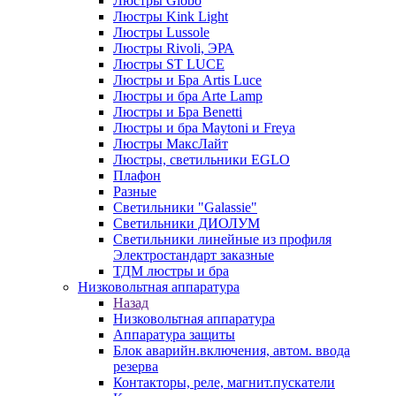
Люстры Globo
Люстры Kink Light
Люстры Lussole
Люстры Rivoli, ЭРА
Люстры ST LUCE
Люстры и Бра Artis Luce
Люстры и бра Arte Lamp
Люстры и Бра Benetti
Люстры и бра Maytoni и Freya
Люстры МаксЛайт
Люстры, светильники EGLO
Плафон
Разные
Светильники "Galassie"
Светильники ДИОЛУМ
Светильники линейные из профиля
Электростандарт заказные
ТДМ люстры и бра
Низковольтная аппаратура
Назад
Низковольтная аппаратура
Аппаратура защиты
Блок аварийн.включения, автом. ввода
резерва
Контакторы, реле, магнит.пускатели