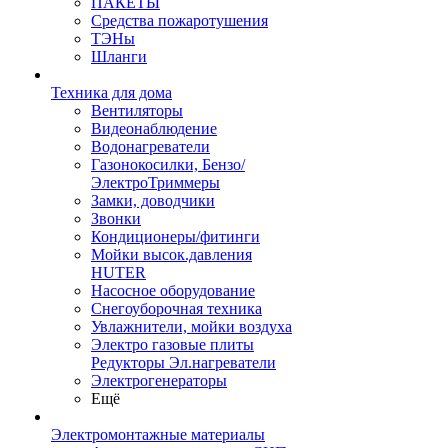
ПАКЕТЫ
Средства пожаротушения
ТЭНы
Шланги
Техника для дома
Вентиляторы
Видеонаблюдение
Водонагреватели
Газонокосилки, Бензо/
ЭлектроТриммеры
Замки, доводчики
Звонки
Кондиционеры/фитинги
Мойки высок.давления
HUTER
Насосное оборудование
Снегоуборочная техника
Увлажнители, мойки воздуха
Электро газовые плиты
Редукторы Эл.нагреватели
Электрогенераторы
Ещё
Электромонтажные материалы