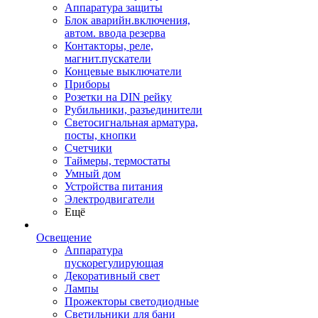
Аппаратура защиты
Блок аварийн.включения,
автом. ввода резерва
Контакторы, реле,
магнит.пускатели
Концевые выключатели
Приборы
Розетки на DIN рейку
Рубильники, разъединители
Светосигнальная арматура,
посты, кнопки
Счетчики
Таймеры, термостаты
Умный дом
Устройства питания
Электродвигатели
Ещё
Освещение
Аппаратура
пускорегулирующая
Декоративный свет
Лампы
Прожекторы светодиодные
Светильники для бани