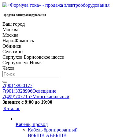
Продажа электрооборудования
Ваш город
Москва
Москва
Наро-Фоминск
Обнинск
Селятино
Серпухов Борисовское шоссе
Серпухов ул.Новая
Чехов
7(901)3820177
7(901)3328996
Освещение
7(499)7077157
Многоканальный
Звоните с 9:00 до 19:00
Каталог
Кабель, провод
Кабель бронированный
ВбБШВ АВББШВ