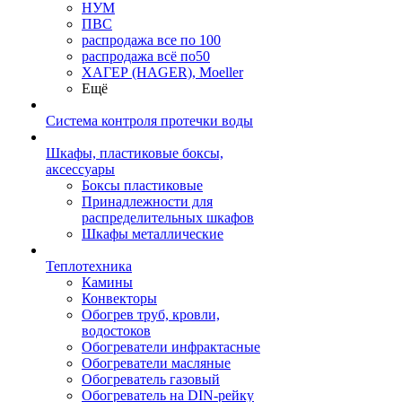
НУМ
ПВС
распродажа все по 100
распродажа всё по50
ХАГЕР (HAGER), Moeller
Ещё
Система контроля протечки воды
Шкафы, пластиковые боксы,
аксессуары
Боксы пластиковые
Принадлежности для
распределительных шкафов
Шкафы металлические
Теплотехника
Камины
Конвекторы
Обогрев труб, кровли,
водостоков
Обогреватели инфрактасные
Обогреватели масляные
Обогреватель газовый
Обогреватель на DIN-рейку