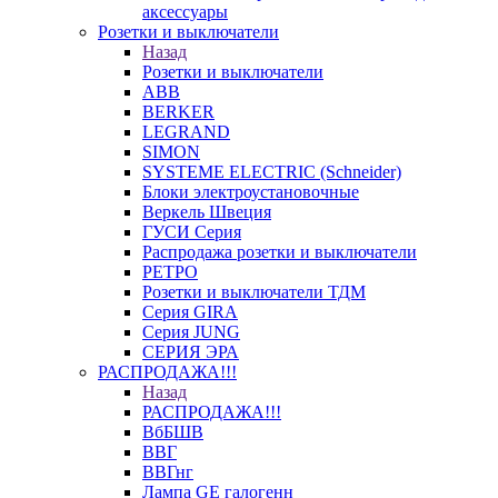
аксессуары
Розетки и выключатели
Назад
Розетки и выключатели
ABB
BERKER
LEGRAND
SIMON
SYSTEME ELECTRIC (Schneider)
Блоки электроустановочные
Веркель Швеция
ГУСИ Серия
Распродажа розетки и выключатели
РЕТРО
Розетки и выключатели ТДМ
Серия GIRA
Серия JUNG
СЕРИЯ ЭРА
РАСПРОДАЖА!!!
Назад
РАСПРОДАЖА!!!
ВбБШВ
ВВГ
ВВГнг
Лампа GE галогенн