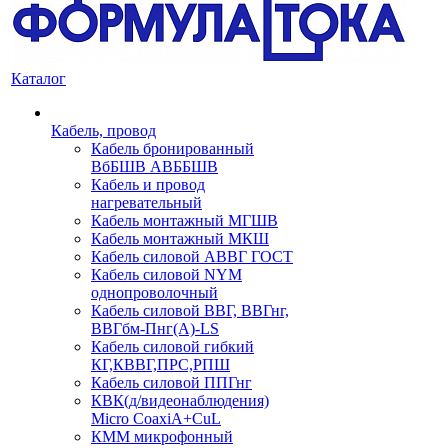
Каталог
Кабель, провод
Кабель бронированный
ВбБШВ АВББШВ
Кабель и провод
нагревательный
Кабель монтажный МГШВ
Кабель монтажный МКШ
Кабель силовой АВВГ ГОСТ
Кабель силовой NYM
однопроволочный
Кабель силовой ВВГ, ВВГнг,
ВВГбм-Пнг(А)-LS
Кабель силовой гибкий
КГ,КВВГ,ПРС,РПШ
Кабель силовой ППГнг
КВК(д/видеонаблюдения)
Micro CoaxiA+CuL
КММ микрофонный