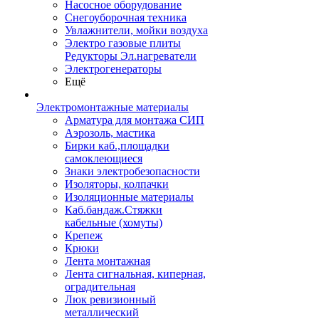
Насосное оборудование
Снегоуборочная техника
Увлажнители, мойки воздуха
Электро газовые плиты
Редукторы Эл.нагреватели
Электрогенераторы
Ещё
Электромонтажные материалы
Арматура для монтажа СИП
Аэрозоль, мастика
Бирки каб.,площадки
самоклеющиеся
Знаки электробезопасности
Изоляторы, колпачки
Изоляционные материалы
Каб.бандаж.Стяжки
кабельные (хомуты)
Крепеж
Крюки
Лента монтажная
Лента сигнальная, киперная,
оградительная
Люк ревизионный
металлический