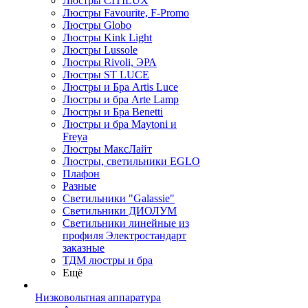
Люстры CITILUX
Люстры Favourite, F-Promo
Люстры Globo
Люстры Kink Light
Люстры Lussole
Люстры Rivoli, ЭРА
Люстры ST LUCE
Люстры и Бра Artis Luce
Люстры и бра Arte Lamp
Люстры и Бра Benetti
Люстры и бра Maytoni и
Freya
Люстры МаксЛайт
Люстры, светильники EGLO
Плафон
Разные
Светильники "Galassie"
Светильники ДИОЛУМ
Светильники линейные из
профиля Электростандарт
заказные
ТДМ люстры и бра
Ещё
Низковольтная аппаратура