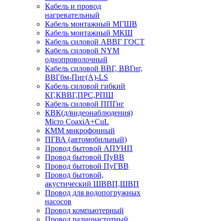
Кабель и провод
нагревательный
Кабель монтажный МГШВ
Кабель монтажный МКШ
Кабель силовой АВВГ ГОСТ
Кабель силовой NYM
однопроволочный
Кабель силовой ВВГ, ВВГнг,
ВВГбм-Пнг(А)-LS
Кабель силовой гибкий
КГ,КВВГ,ПРС,РПШ
Кабель силовой ППГнг
КВК(д/видеонаблюдения)
Micro CoaxiA+CuL
КММ микрофонный
ПГВА (автомобильный)
Провод бытовой АПУНП
Провод бытовой ПуВВ
Провод бытовой ПуГВВ
Провод бытовой,
акустический ШВВП,ШВП
Провод для водопогружных
насосов
Провод компьютерный
Провод радиочастотный