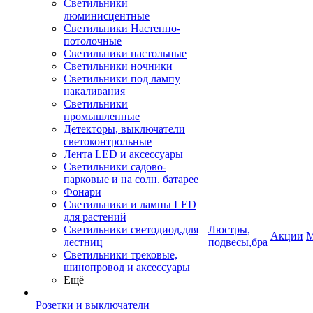
Светильники
люминисцентные
Светильники Настенно-
потолочные
Светильники настольные
Светильники ночники
Светильники под лампу
накаливания
Светильники
промышленные
Детекторы, выключатели
светоконтрольные
Лента LED и аксессуары
Светильники садово-
парковые и на солн. батарее
Фонари
Светильники и лампы LED
для растений
Светильники светодиод.для
Люстры,
Акции
М
лестниц
подвесы,бра
Светильники трековые,
шинопровод и аксессуары
Ещё
Розетки и выключатели