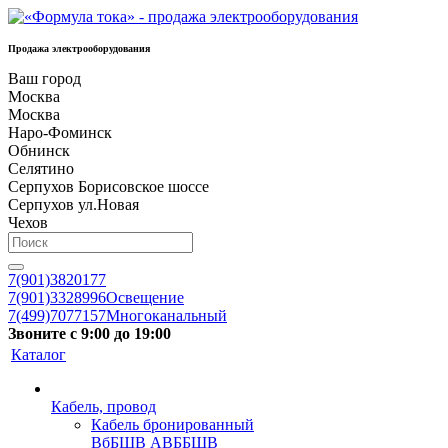
Продажа электрооборудования
Ваш город
Москва
Москва
Наро-Фоминск
Обнинск
Селятино
Серпухов Борисовское шоссе
Серпухов ул.Новая
Чехов
7(901)3820177
7(901)3328996
Освещение
7(499)7077157
Многоканальный
Звоните с 9:00 до 19:00
Каталог
Кабель, провод
Кабель бронированный
ВбБШВ АВББШВ