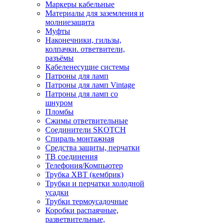
Маркеры кабельные
Материалы для заземления и
молниезащита
Муфты
Наконечники, гильзы,
колпачки. ответвители,
разъёмы
Кабеленесущие системы
Патроны для ламп
Патроны для ламп Vintage
Патроны для ламп со
шнуром
Пломбы
Сжимы ответвительные
Соединители SKOTCH
Спираль монтажная
Средства защиты, перчатки
ТВ соединения
Телефония/Компьютер
Трубка ХВТ (кембрик)
Трубки и перчатки холодной
усадки
Трубки термоусадочные
Коробки распаячные,
разветвительные,