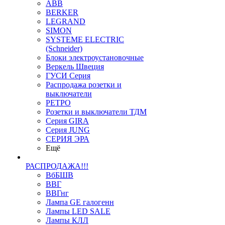
ABB
BERKER
LEGRAND
SIMON
SYSTEME ELECTRIC
(Schneider)
Блоки электроустановочные
Веркель Швеция
ГУСИ Серия
Распродажа розетки и
выключатели
РЕТРО
Розетки и выключатели ТДМ
Серия GIRA
Серия JUNG
СЕРИЯ ЭРА
Ещё
РАСПРОДАЖА!!!
ВбБШВ
ВВГ
ВВГнг
Лампа GE галогенн
Лампы LED SALE
Лампы КЛЛ