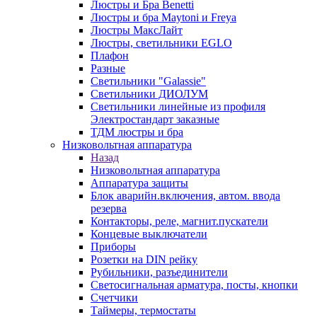
Люстры и Бра Benetti
Люстры и бра Maytoni и Freya
Люстры МаксЛайт
Люстры, светильники EGLO
Плафон
Разные
Светильники "Galassie"
Светильники ДИОЛУМ
Светильники линейные из профиля
Электростандарт заказные
ТДМ люстры и бра
Низковольтная аппаратура
Назад
Низковольтная аппаратура
Аппаратура защиты
Блок аварийн.включения, автом. ввода
резерва
Контакторы, реле, магнит.пускатели
Концевые выключатели
Приборы
Розетки на DIN рейку
Рубильники, разъединители
Светосигнальная арматура, посты, кнопки
Счетчики
Таймеры, термостаты