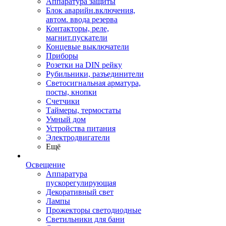
Аппаратура защиты
Блок аварийн.включения,
автом. ввода резерва
Контакторы, реле,
магнит.пускатели
Концевые выключатели
Приборы
Розетки на DIN рейку
Рубильники, разъединители
Светосигнальная арматура,
посты, кнопки
Счетчики
Таймеры, термостаты
Умный дом
Устройства питания
Электродвигатели
Ещё
Освещение
Аппаратура
пускорегулирующая
Декоративный свет
Лампы
Прожекторы светодиодные
Светильники для бани