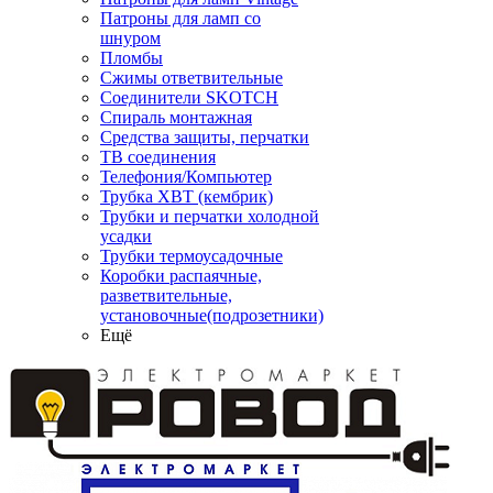
Патроны для ламп со
шнуром
Пломбы
Сжимы ответвительные
Соединители SKOTCH
Спираль монтажная
Средства защиты, перчатки
ТВ соединения
Телефония/Компьютер
Трубка ХВТ (кембрик)
Трубки и перчатки холодной
усадки
Трубки термоусадочные
Коробки распаячные,
разветвительные,
установочные(подрозетники)
Ещё