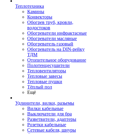
Теплотехника
Камины
Конвекторы
Обогрев труб, кровли,
водостоков
Обогреватели инфрактасные
Обогреватели масляные
Обогреватель газовый
Обогреватель на DIN-рейку
ТДМ
Отопительное оборудование
Полотенцесушители
Тепловентиляторы
Тепловые завесы
Тепловые пушки
Тёплый пол
Ещё
Удлинители, вилки, разьемы
Вилки кабельные
Выключатели для бра
Разветвители, адаптеры
Розетки кабельные
Сетевые кабеля, шнуры