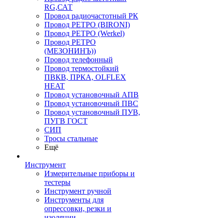
RG,САТ
Провод радиочастотный РК
Провод РЕТРО (BIRONI)
Провод РЕТРО (Werkel)
Провод РЕТРО
(МЕЗОНИНЪ))
Провод телефонный
Провод термостойкий
ПВКВ, ПРКА, OLFLEX
HEAT
Провод установочный АПВ
Провод установочный ПВС
Провод установочный ПУВ,
ПУГВ ГОСТ
СИП
Тросы стальные
Ещё
Инструмент
Измерительные приборы и
тестеры
Инструмент ручной
Инструменты для
опрессовки, резки и
изоляции