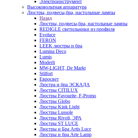
Электроинструмент
Высоковольтная аппаратура
Люстры, подвесы,бра, настольные лампы
Назад
Люстры, подвесы,бра, настольные лампы
REDIGLE светильники из профиля
Evoluce
FERON
LEEK люстры и бра
Lumina Deco
Lumis
Moderli
MW-LIGHT, De Markt
Stilfort
Евросвет
Люстра и бра ЭСКАДА
Люстры CITILUX
Люстры Favourite, F-Promo
Люстры Globo
Люстры Kink Light
Люстры Lussole
Люстры Rivoli, ЭРА
Люстры ST LUCE
Люстры и Бра Artis Luce
Люстры и бра Arte Lamp