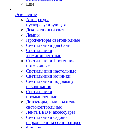
Ещё
Освещение
Аппаратура
пускорегулирующая
Декоративный свет
Лампы
Прожекторы светодиодные
Светильники для бани
Светильники
люминисцентные
Светильники Настенно-
потолочные
Светильники настольные
Светильники ночники
Светильники под лампу
накаливания
Светильники
промышленные
Детекторы, выключатели
светоконтрольные
Лента LED и аксессуары
Светильники садово-
парковые и на солн. батарее
Фонари