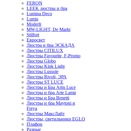
FERON
LEEK люстры и бра
Lumina Deco
Lumis
Moderli
MW-LIGHT, De Markt
Stilfort
Евросвет
Люстра и бра ЭСКАДА
Люстры CITILUX
Люстры Favourite, F-Promo
Люстры Globo
Люстры Kink Light
Люстры Lussole
Люстры Rivoli, ЭРА
Люстры ST LUCE
Люстры и Бра Artis Luce
Люстры и бра Arte Lamp
Люстры и Бра Benetti
Люстры и бра Maytoni и
Freya
Люстры МаксЛайт
Люстры, светильники EGLO
Плафон
Разные