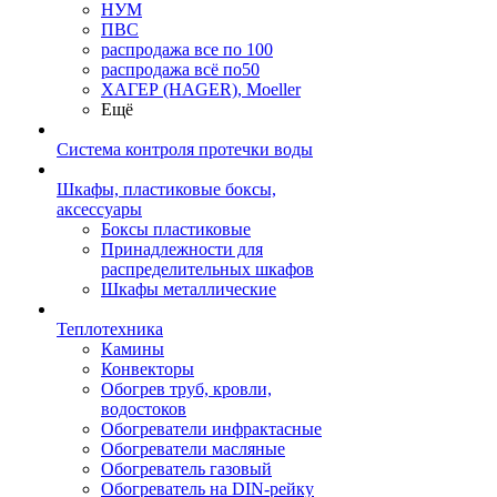
НУМ
ПВС
распродажа все по 100
распродажа всё по50
ХАГЕР (HAGER), Moeller
Ещё
Система контроля протечки воды
Шкафы, пластиковые боксы,
аксессуары
Боксы пластиковые
Принадлежности для
распределительных шкафов
Шкафы металлические
Теплотехника
Камины
Конвекторы
Обогрев труб, кровли,
водостоков
Обогреватели инфрактасные
Обогреватели масляные
Обогреватель газовый
Обогреватель на DIN-рейку