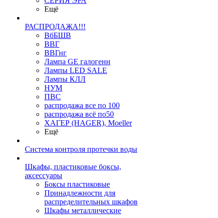
СЕРИЯ ЭРА
Ещё
РАСПРОДАЖА!!!
ВбБШВ
ВВГ
ВВГнг
Лампа GE галогенн
Лампы LED SALE
Лампы КЛЛ
НУМ
ПВС
распродажа все по 100
распродажа всё по50
ХАГЕР (HAGER), Moeller
Ещё
Система контроля протечки воды
Шкафы, пластиковые боксы,
аксессуары
Боксы пластиковые
Принадлежности для
распределительных шкафов
Шкафы металлические