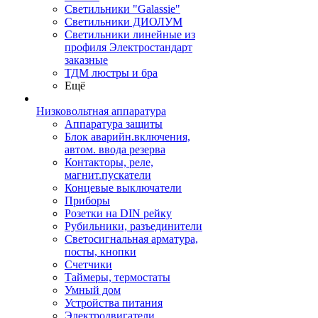
Светильники "Galassie"
Светильники ДИОЛУМ
Светильники линейные из
профиля Электростандарт
заказные
ТДМ люстры и бра
Ещё
Низковольтная аппаратура
Аппаратура защиты
Блок аварийн.включения,
автом. ввода резерва
Контакторы, реле,
магнит.пускатели
Концевые выключатели
Приборы
Розетки на DIN рейку
Рубильники, разъединители
Светосигнальная арматура,
посты, кнопки
Счетчики
Таймеры, термостаты
Умный дом
Устройства питания
Электродвигатели