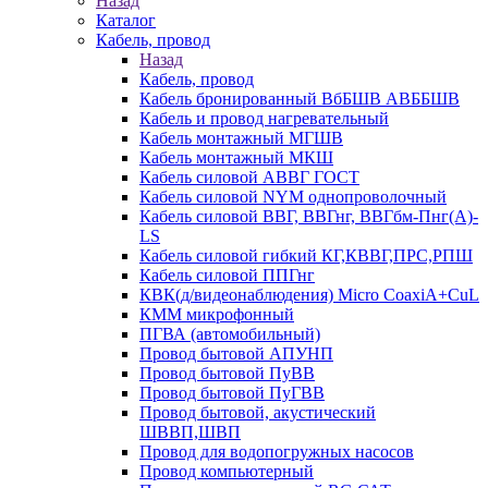
Назад
Каталог
Кабель, провод
Назад
Кабель, провод
Кабель бронированный ВбБШВ АВББШВ
Кабель и провод нагревательный
Кабель монтажный МГШВ
Кабель монтажный МКШ
Кабель силовой АВВГ ГОСТ
Кабель силовой NYM однопроволочный
Кабель силовой ВВГ, ВВГнг, ВВГбм-Пнг(А)-
LS
Кабель силовой гибкий КГ,КВВГ,ПРС,РПШ
Кабель силовой ППГнг
КВК(д/видеонаблюдения) Micro CoaxiA+CuL
КММ микрофонный
ПГВА (автомобильный)
Провод бытовой АПУНП
Провод бытовой ПуВВ
Провод бытовой ПуГВВ
Провод бытовой, акустический
ШВВП,ШВП
Провод для водопогружных насосов
Провод компьютерный