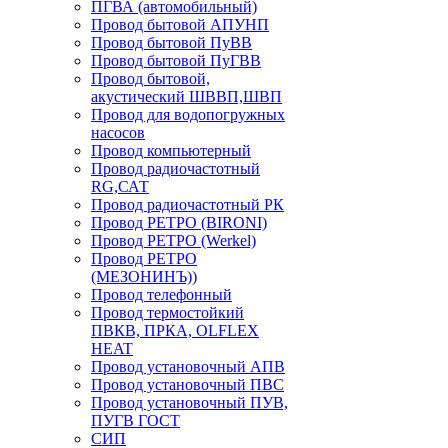
ПГВА (автомобильный)
Провод бытовой АПУНП
Провод бытовой ПуВВ
Провод бытовой ПуГВВ
Провод бытовой,
акустический ШВВП,ШВП
Провод для водопогружных
насосов
Провод компьютерный
Провод радиочастотный
RG,САТ
Провод радиочастотный РК
Провод РЕТРО (BIRONI)
Провод РЕТРО (Werkel)
Провод РЕТРО
(МЕЗОНИНЪ))
Провод телефонный
Провод термостойкий
ПВКВ, ПРКА, OLFLEX
HEAT
Провод установочный АПВ
Провод установочный ПВС
Провод установочный ПУВ,
ПУГВ ГОСТ
СИП