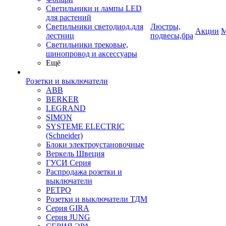
Светильники и лампы LED
для растений
Светильники светодиод.для
Люстры,
Акции
М
лестниц
подвесы,бра
Светильники трековые,
шинопровод и аксессуары
Ещё
Розетки и выключатели
ABB
BERKER
LEGRAND
SIMON
SYSTEME ELECTRIC
(Schneider)
Блоки электроустановочные
Веркель Швеция
ГУСИ Серия
Распродажа розетки и
выключатели
РЕТРО
Розетки и выключатели ТДМ
Серия GIRA
Серия JUNG