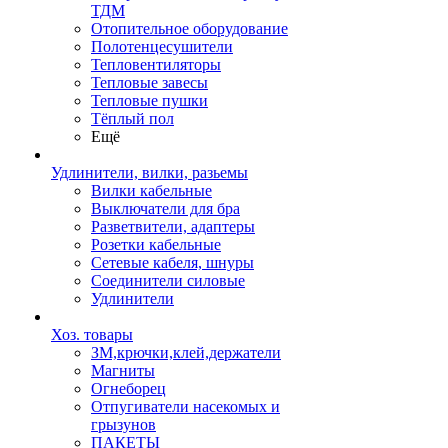
ТДМ
Отопительное оборудование
Полотенцесушители
Тепловентиляторы
Тепловые завесы
Тепловые пушки
Тёплый пол
Ещё
Удлинители, вилки, разьемы
Вилки кабельные
Выключатели для бра
Разветвители, адаптеры
Розетки кабельные
Сетевые кабеля, шнуры
Соединители силовые
Удлинители
Хоз. товары
ЗМ,крючки,клей,держатели
Магниты
Огнеборец
Отпугиватели насекомых и
грызунов
ПАКЕТЫ