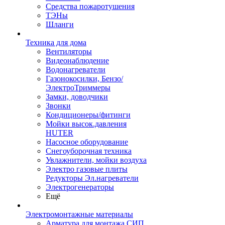
Средства пожаротушения
ТЭНы
Шланги
Техника для дома
Вентиляторы
Видеонаблюдение
Водонагреватели
Газонокосилки, Бензо/
ЭлектроТриммеры
Замки, доводчики
Звонки
Кондиционеры/фитинги
Мойки высок.давления
HUTER
Насосное оборудование
Снегоуборочная техника
Увлажнители, мойки воздуха
Электро газовые плиты
Редукторы Эл.нагреватели
Электрогенераторы
Ещё
Электромонтажные материалы
Арматура для монтажа СИП