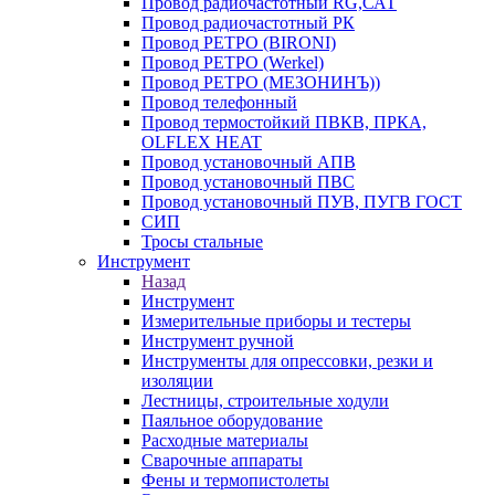
Провод радиочастотный RG,САТ
Провод радиочастотный РК
Провод РЕТРО (BIRONI)
Провод РЕТРО (Werkel)
Провод РЕТРО (МЕЗОНИНЪ))
Провод телефонный
Провод термостойкий ПВКВ, ПРКА,
OLFLEX HEAT
Провод установочный АПВ
Провод установочный ПВС
Провод установочный ПУВ, ПУГВ ГОСТ
СИП
Тросы стальные
Инструмент
Назад
Инструмент
Измерительные приборы и тестеры
Инструмент ручной
Инструменты для опрессовки, резки и
изоляции
Лестницы, строительные ходули
Паяльное оборудование
Расходные материалы
Сварочные аппараты
Фены и термопистолеты