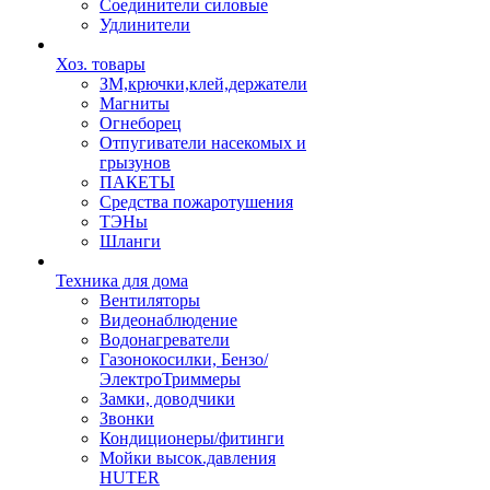
Соединители силовые
Удлинители
Хоз. товары
ЗМ,крючки,клей,держатели
Магниты
Огнеборец
Отпугиватели насекомых и
грызунов
ПАКЕТЫ
Средства пожаротушения
ТЭНы
Шланги
Техника для дома
Вентиляторы
Видеонаблюдение
Водонагреватели
Газонокосилки, Бензо/
ЭлектроТриммеры
Замки, доводчики
Звонки
Кондиционеры/фитинги
Мойки высок.давления
HUTER