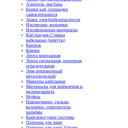
Аэрозоль, мастика
Бирки каб.,площадки
самоклеющиеся
Знаки электробезопасности
Изоляторы, колпачки
Изоляционные материалы
Каб.бандаж.Стяжки
кабельные (хомуты)
Крепеж
Крюки
Лента монтажная
Лента сигнальная, киперная,
оградительная
Люк ревизионный
металлический
Маркеры кабельные
Материалы для заземления и
молниезащита
Муфты
Наконечники, гильзы,
колпачки. ответвители,
разъёмы
Кабеленесущие системы
Патроны для ламп
Патроны для ламп Vintage