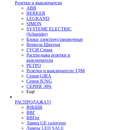
Розетки и выключатели
ABB
BERKER
LEGRAND
SIMON
SYSTEME ELECTRIC
(Schneider)
Блоки электроустановочные
Веркель Швеция
ГУСИ Серия
Распродажа розетки и
выключатели
РЕТРО
Розетки и выключатели ТДМ
Серия GIRA
Серия JUNG
СЕРИЯ ЭРА
Ещё
РАСПРОДАЖА!!!
ВбБШВ
ВВГ
ВВГнг
Лампа GE галогенн
Лампы LED SALE