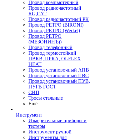
Провод компьютерный
Провод радиочастотный
RG,САТ
Провод радиочастотный РК
Провод РЕТРО (BIRONI)
Провод РЕТРО (Werkel)
Провод РЕТРО
(МЕЗОНИНЪ))
Провод телефонный
Провод термостойкий
ПВКВ, ПРКА, OLFLEX
HEAT
Провод установочный АПВ
Провод установочный ПВС
Провод установочный ПУВ,
ПУГВ ГОСТ
СИП
Тросы стальные
Ещё
Инструмент
Измерительные приборы и
тестеры
Инструмент ручной
Инструменты для