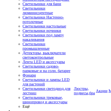
Светильники для бани
Светильники
люминисцентные
Светильники Настенно-
потолочные
Светильники настольные
Светильники ночники
Светильники под лампу
накаливания
Светильники
промышленные
Детекторы, выключатели
светоконтрольные
Лента LED и аксессуары
Светильники садово-
парковые и на солн. батарее
Фонари
Светильники и лампы LED
для растений
Светильники светодиод.для
Люстры,
Акции
М
лестниц
подвесы,бра
Светильники трековые,
шинопровод и аксессуары
Ещё