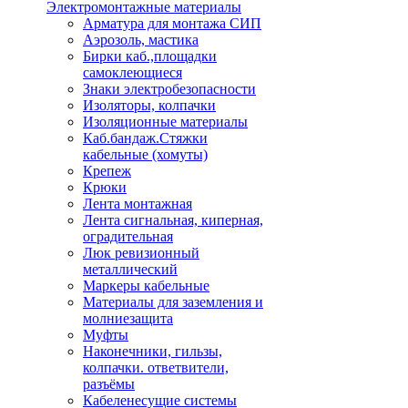
Электромонтажные материалы
Арматура для монтажа СИП
Аэрозоль, мастика
Бирки каб.,площадки
самоклеющиеся
Знаки электробезопасности
Изоляторы, колпачки
Изоляционные материалы
Каб.бандаж.Стяжки
кабельные (хомуты)
Крепеж
Крюки
Лента монтажная
Лента сигнальная, киперная,
оградительная
Люк ревизионный
металлический
Маркеры кабельные
Материалы для заземления и
молниезащита
Муфты
Наконечники, гильзы,
колпачки. ответвители,
разъёмы
Кабеленесущие системы