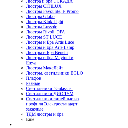
Люстра и бра ЭСКАДА
Люстры CITILUX
Люстры Favourite, F-Promo
Люстры Globo
Люстры Kink Light
Люстры Lussole
Люстры Rivoli, ЭРА
Люстры ST LUCE
Люстры и Бра Artis Luce
Люстры и бра Arte Lamp
Люстры и Бра Benetti
Люстры и бра Maytoni и
Freya
Люстры МаксЛайт
Люстры, светильники EGLO
Плафон
Разные
Светильники "Galassie"
Светильники ДИОЛУМ
Светильники линейные из
профиля Электростандарт
заказные
ТДМ люстры и бра
Ещё