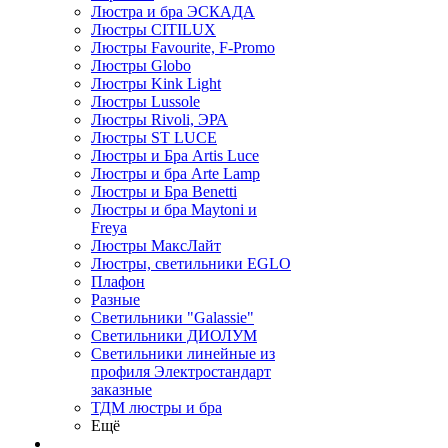
Люстра и бра ЭСКАДА
Люстры CITILUX
Люстры Favourite, F-Promo
Люстры Globo
Люстры Kink Light
Люстры Lussole
Люстры Rivoli, ЭРА
Люстры ST LUCE
Люстры и Бра Artis Luce
Люстры и бра Arte Lamp
Люстры и Бра Benetti
Люстры и бра Maytoni и
Freya
Люстры МаксЛайт
Люстры, светильники EGLO
Плафон
Разные
Светильники "Galassie"
Светильники ДИОЛУМ
Светильники линейные из
профиля Электростандарт
заказные
ТДМ люстры и бра
Ещё