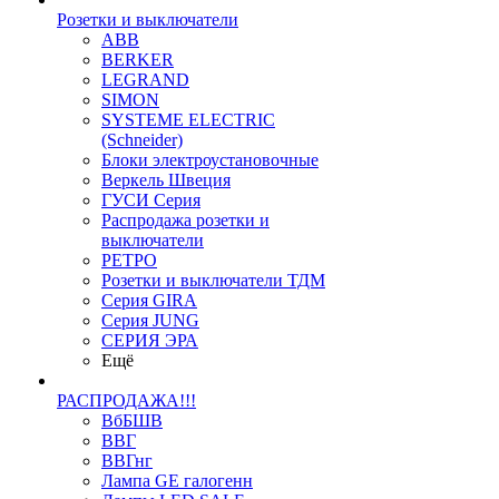
Розетки и выключатели
ABB
BERKER
LEGRAND
SIMON
SYSTEME ELECTRIC
(Schneider)
Блоки электроустановочные
Веркель Швеция
ГУСИ Серия
Распродажа розетки и
выключатели
РЕТРО
Розетки и выключатели ТДМ
Серия GIRA
Серия JUNG
СЕРИЯ ЭРА
Ещё
РАСПРОДАЖА!!!
ВбБШВ
ВВГ
ВВГнг
Лампа GE галогенн