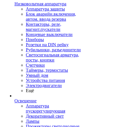
Низковольтная аппаратура
Аппаратура защиты
Блок аварийн.включения,
автом. ввода резерва
Контакторы, реле,
магнит.пускатели
Концевые выключатели
Приборы
Розетки на DIN рейку
Рубильники, разъединители
Светосигнальная арматура,
посты, кнопки
Счетчики
Таймеры, термостаты
Умный дом
Устройства питания
Электродвигатели
Ещё
Освещение
Аппаратура
пускорегулирующая
Декоративный свет
Лампы
Прожекторы светодиодные