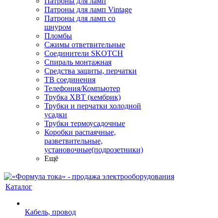
Патроны для ламп
Патроны для ламп Vintage
Патроны для ламп со
шнуром
Пломбы
Сжимы ответвительные
Соединители SKOTCH
Спираль монтажная
Средства защиты, перчатки
ТВ соединения
Телефония/Компьютер
Трубка ХВТ (кембрик)
Трубки и перчатки холодной
усадки
Трубки термоусадочные
Коробки распаячные,
разветвительные,
установочные(подрозетники)
Ещё
Каталог
Кабель, провод