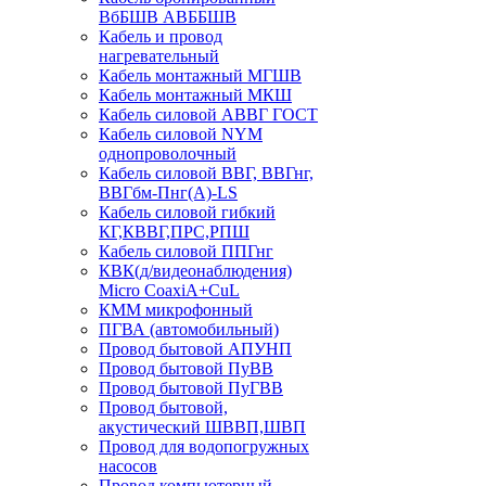
ВбБШВ АВББШВ
Кабель и провод
нагревательный
Кабель монтажный МГШВ
Кабель монтажный МКШ
Кабель силовой АВВГ ГОСТ
Кабель силовой NYM
однопроволочный
Кабель силовой ВВГ, ВВГнг,
ВВГбм-Пнг(А)-LS
Кабель силовой гибкий
КГ,КВВГ,ПРС,РПШ
Кабель силовой ППГнг
КВК(д/видеонаблюдения)
Micro CoaxiA+CuL
КММ микрофонный
ПГВА (автомобильный)
Провод бытовой АПУНП
Провод бытовой ПуВВ
Провод бытовой ПуГВВ
Провод бытовой,
акустический ШВВП,ШВП
Провод для водопогружных
насосов
Провод компьютерный