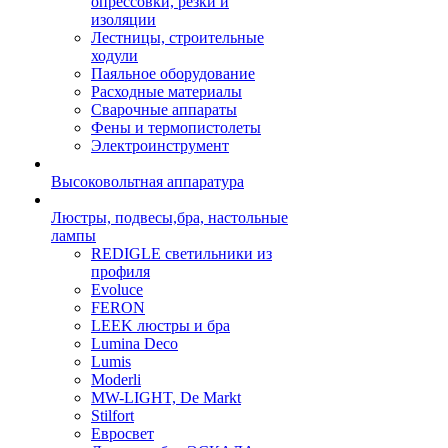
опрессовки, резки и
изоляции
Лестницы, строительные
ходули
Паяльное оборудование
Расходные материалы
Сварочные аппараты
Фены и термопистолеты
Электроинструмент
Высоковольтная аппаратура
Люстры, подвесы,бра, настольные
лампы
REDIGLE светильники из
профиля
Evoluce
FERON
LEEK люстры и бра
Lumina Deco
Lumis
Moderli
MW-LIGHT, De Markt
Stilfort
Евросвет