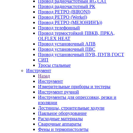
Провод радиочастотный RG,САТ
Провод радиочастотный РК
Провод РЕТРО (BIRONI)
Провод РЕТРО (Werkel)
Провод РЕТРО (МЕЗОНИНЪ))
Провод телефонный
Провод термостойкий ПВКВ, ПРКА,
OLFLEX HEAT
Провод установочный АПВ
Провод установочный ПВС
Провод установочный ПУВ, ПУГВ ГОСТ
СИП
Тросы стальные
Инструмент
Назад
Инструмент
Измерительные приборы и тестеры
Инструмент ручной
Инструменты для опрессовки, резки и
изоляции
Лестницы, строительные ходули
Паяльное оборудование
Расходные материалы
Сварочные аппараты
Фены и термопистолеты