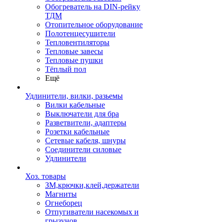
Обогреватель на DIN-рейку
ТДМ
Отопительное оборудование
Полотенцесушители
Тепловентиляторы
Тепловые завесы
Тепловые пушки
Тёплый пол
Ещё
Удлинители, вилки, разьемы
Вилки кабельные
Выключатели для бра
Разветвители, адаптеры
Розетки кабельные
Сетевые кабеля, шнуры
Соединители силовые
Удлинители
Хоз. товары
ЗМ,крючки,клей,держатели
Магниты
Огнеборец
Отпугиватели насекомых и
грызунов