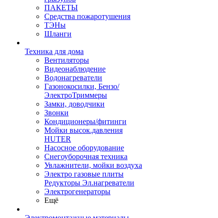
ПАКЕТЫ
Средства пожаротушения
ТЭНы
Шланги
Техника для дома
Вентиляторы
Видеонаблюдение
Водонагреватели
Газонокосилки, Бензо/
ЭлектроТриммеры
Замки, доводчики
Звонки
Кондиционеры/фитинги
Мойки высок.давления
HUTER
Насосное оборудование
Снегоуборочная техника
Увлажнители, мойки воздуха
Электро газовые плиты
Редукторы Эл.нагреватели
Электрогенераторы
Ещё
Электромонтажные материалы