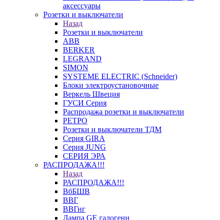
аксессуары
Розетки и выключатели
Назад
Розетки и выключатели
ABB
BERKER
LEGRAND
SIMON
SYSTEME ELECTRIC (Schneider)
Блоки электроустановочные
Веркель Швеция
ГУСИ Серия
Распродажа розетки и выключатели
РЕТРО
Розетки и выключатели ТДМ
Серия GIRA
Серия JUNG
СЕРИЯ ЭРА
РАСПРОДАЖА!!!
Назад
РАСПРОДАЖА!!!
ВбБШВ
ВВГ
ВВГнг
Лампа GE галогенн