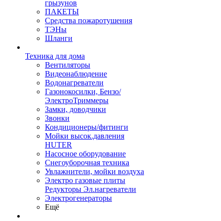
грызунов
ПАКЕТЫ
Средства пожаротушения
ТЭНы
Шланги
Техника для дома
Вентиляторы
Видеонаблюдение
Водонагреватели
Газонокосилки, Бензо/
ЭлектроТриммеры
Замки, доводчики
Звонки
Кондиционеры/фитинги
Мойки высок.давления
HUTER
Насосное оборудование
Снегоуборочная техника
Увлажнители, мойки воздуха
Электро газовые плиты
Редукторы Эл.нагреватели
Электрогенераторы
Ещё