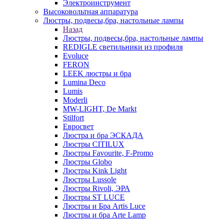
Электроинструмент
Высоковольтная аппаратура
Люстры, подвесы,бра, настольные лампы
Назад
Люстры, подвесы,бра, настольные лампы
REDIGLE светильники из профиля
Evoluce
FERON
LEEK люстры и бра
Lumina Deco
Lumis
Moderli
MW-LIGHT, De Markt
Stilfort
Евросвет
Люстра и бра ЭСКАДА
Люстры CITILUX
Люстры Favourite, F-Promo
Люстры Globo
Люстры Kink Light
Люстры Lussole
Люстры Rivoli, ЭРА
Люстры ST LUCE
Люстры и Бра Artis Luce
Люстры и бра Arte Lamp