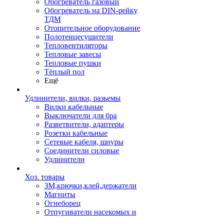
Обогреватель газовый
Обогреватель на DIN-рейку
ТДМ
Отопительное оборудование
Полотенцесушители
Тепловентиляторы
Тепловые завесы
Тепловые пушки
Тёплый пол
Ещё
Удлинители, вилки, разьемы
Вилки кабельные
Выключатели для бра
Разветвители, адаптеры
Розетки кабельные
Сетевые кабеля, шнуры
Соединители силовые
Удлинители
Хоз. товары
ЗМ,крючки,клей,держатели
Магниты
Огнеборец
Отпугиватели насекомых и