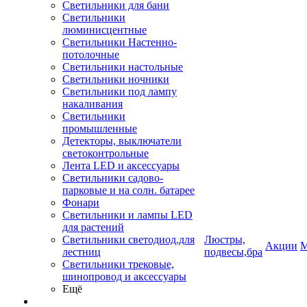
Светильники для бани
Светильники
люминисцентные
Светильники Настенно-
потолочные
Светильники настольные
Светильники ночники
Светильники под лампу
накаливания
Светильники
промышленные
Детекторы, выключатели
светоконтрольные
Лента LED и аксессуары
Светильники садово-
парковые и на солн. батарее
Фонари
Светильники и лампы LED
для растений
Светильники светодиод.для
Люстры,
Акции
М
лестниц
подвесы,бра
Светильники трековые,
шинопровод и аксессуары
Ещё