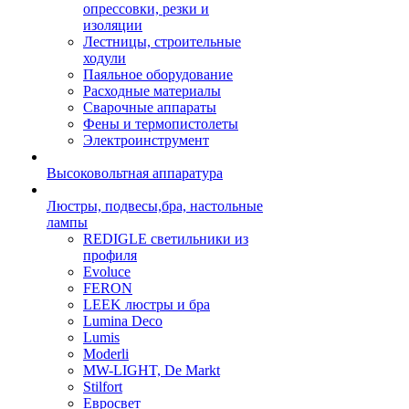
опрессовки, резки и
изоляции
Лестницы, строительные
ходули
Паяльное оборудование
Расходные материалы
Сварочные аппараты
Фены и термопистолеты
Электроинструмент
Высоковольтная аппаратура
Люстры, подвесы,бра, настольные
лампы
REDIGLE светильники из
профиля
Evoluce
FERON
LEEK люстры и бра
Lumina Deco
Lumis
Moderli
MW-LIGHT, De Markt
Stilfort
Евросвет