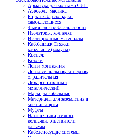
Арматура для монтажа СИП
Аэрозоль, мастика
Бирки каб.,площадки
самоклеющиеся
Знаки электробезопасности
Изоляторы, колпачки
Изоляционные материалы
Каб.бандаж.Стяжки
кабельные (хомуты)
Крепеж
Крюки
Лента монтажная
Лента сигнальная, киперная,
оградительная
Люк ревизионный
металлический
Маркеры кабельные
Материалы для заземления и
молниезащита
Муфты
Наконечники, гильзы,
колпачки. ответвители,
разъёмы
Кабеленесущие системы