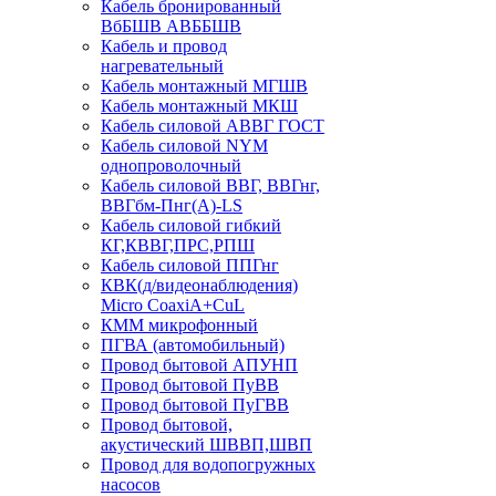
Кабель бронированный
ВбБШВ АВББШВ
Кабель и провод
нагревательный
Кабель монтажный МГШВ
Кабель монтажный МКШ
Кабель силовой АВВГ ГОСТ
Кабель силовой NYM
однопроволочный
Кабель силовой ВВГ, ВВГнг,
ВВГбм-Пнг(А)-LS
Кабель силовой гибкий
КГ,КВВГ,ПРС,РПШ
Кабель силовой ППГнг
КВК(д/видеонаблюдения)
Micro CoaxiA+CuL
КММ микрофонный
ПГВА (автомобильный)
Провод бытовой АПУНП
Провод бытовой ПуВВ
Провод бытовой ПуГВВ
Провод бытовой,
акустический ШВВП,ШВП
Провод для водопогружных
насосов