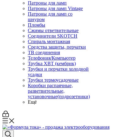
Патроны для ламп
Патроны для ламп Vintage
Патроны для ламп со
шнуром
Пломбы
Сжимы ответвительные
Соединители SKOTCH
Спираль монтажная
Средства защиты, перчатки
ТВ соединения
Телефония/Компьютер
Трубка ХВТ (кембрик)
Трубки и перчатки холодной
усадки
Трубки термоусадочные
Коробки распаячные,
разветвительные,
установочные(подрозетники)
Ещё