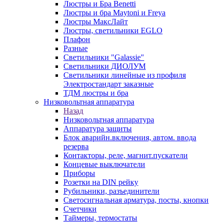
Люстры и Бра Benetti
Люстры и бра Maytoni и Freya
Люстры МаксЛайт
Люстры, светильники EGLO
Плафон
Разные
Светильники "Galassie"
Светильники ДИОЛУМ
Светильники линейные из профиля
Электростандарт заказные
ТДМ люстры и бра
Низковольтная аппаратура
Назад
Низковольтная аппаратура
Аппаратура защиты
Блок аварийн.включения, автом. ввода
резерва
Контакторы, реле, магнит.пускатели
Концевые выключатели
Приборы
Розетки на DIN рейку
Рубильники, разъединители
Светосигнальная арматура, посты, кнопки
Счетчики
Таймеры, термостаты