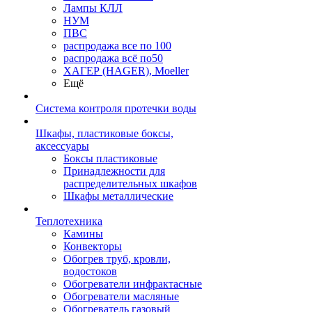
Лампы КЛЛ
НУМ
ПВС
распродажа все по 100
распродажа всё по50
ХАГЕР (HAGER), Moeller
Ещё
Система контроля протечки воды
Шкафы, пластиковые боксы,
аксессуары
Боксы пластиковые
Принадлежности для
распределительных шкафов
Шкафы металлические
Теплотехника
Камины
Конвекторы
Обогрев труб, кровли,
водостоков
Обогреватели инфрактасные
Обогреватели масляные
Обогреватель газовый