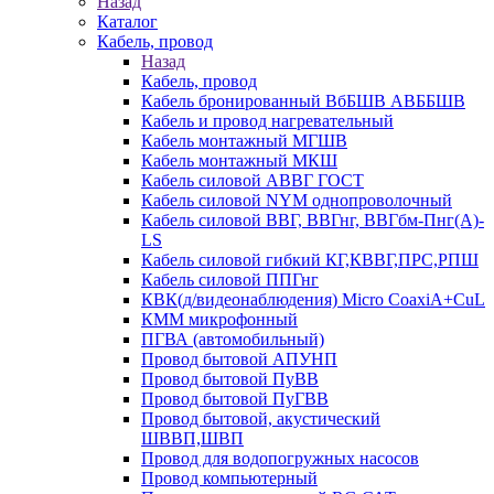
Назад
Каталог
Кабель, провод
Назад
Кабель, провод
Кабель бронированный ВбБШВ АВББШВ
Кабель и провод нагревательный
Кабель монтажный МГШВ
Кабель монтажный МКШ
Кабель силовой АВВГ ГОСТ
Кабель силовой NYM однопроволочный
Кабель силовой ВВГ, ВВГнг, ВВГбм-Пнг(А)-
LS
Кабель силовой гибкий КГ,КВВГ,ПРС,РПШ
Кабель силовой ППГнг
КВК(д/видеонаблюдения) Micro CoaxiA+CuL
КММ микрофонный
ПГВА (автомобильный)
Провод бытовой АПУНП
Провод бытовой ПуВВ
Провод бытовой ПуГВВ
Провод бытовой, акустический
ШВВП,ШВП
Провод для водопогружных насосов
Провод компьютерный