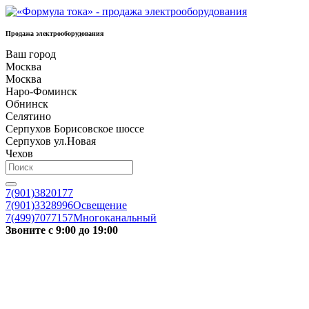
Продажа электрооборудования
Ваш город
Москва
Москва
Наро-Фоминск
Обнинск
Селятино
Серпухов Борисовское шоссе
Серпухов ул.Новая
Чехов
7(901)3820177
7(901)3328996
Освещение
7(499)7077157
Многоканальный
Звоните с 9:00 до 19:00