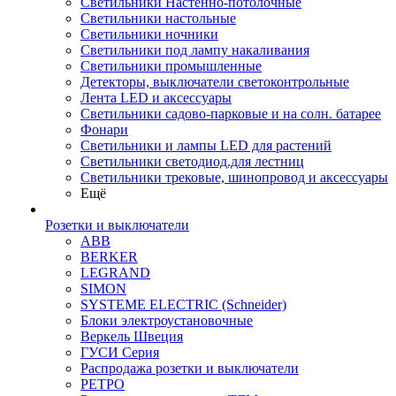
Светильники Настенно-потолочные
Светильники настольные
Светильники ночники
Светильники под лампу накаливания
Светильники промышленные
Детекторы, выключатели светоконтрольные
Лента LED и аксессуары
Светильники садово-парковые и на солн. батарее
Фонари
Светильники и лампы LED для растений
Светильники светодиод.для лестниц
Светильники трековые, шинопровод и аксессуары
Ещё
Розетки и выключатели
ABB
BERKER
LEGRAND
SIMON
SYSTEME ELECTRIC (Schneider)
Блоки электроустановочные
Веркель Швеция
ГУСИ Серия
Распродажа розетки и выключатели
РЕТРО