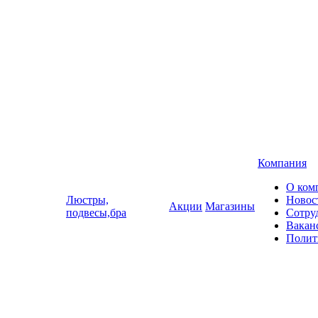
Компания
О ком
Люстры,
Новос
Акции
Магазины
подвесы,бра
Сотру
Вакан
Полит