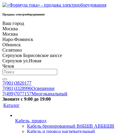
Продажа электрооборудования
Ваш город
Москва
Москва
Наро-Фоминск
Обнинск
Селятино
Серпухов Борисовское шоссе
Серпухов ул.Новая
Чехов
7(901)3820177
7(901)3328996
Освещение
7(499)7077157
Многоканальный
Звоните с 9:00 до 19:00
Каталог
Кабель, провод
Кабель бронированный ВбБШВ АВББШВ
Кабель и провод нагревательный