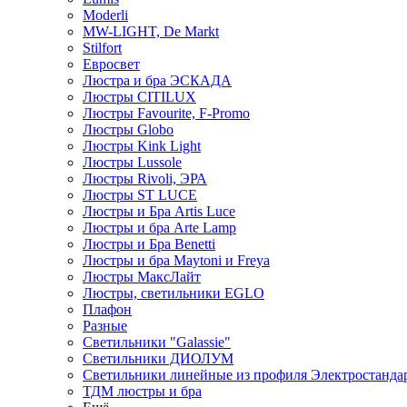
Moderli
MW-LIGHT, De Markt
Stilfort
Евросвет
Люстра и бра ЭСКАДА
Люстры CITILUX
Люстры Favourite, F-Promo
Люстры Globo
Люстры Kink Light
Люстры Lussole
Люстры Rivoli, ЭРА
Люстры ST LUCE
Люстры и Бра Artis Luce
Люстры и бра Arte Lamp
Люстры и Бра Benetti
Люстры и бра Maytoni и Freya
Люстры МаксЛайт
Люстры, светильники EGLO
Плафон
Разные
Светильники "Galassie"
Светильники ДИОЛУМ
Светильники линейные из профиля Электростандар
ТДМ люстры и бра