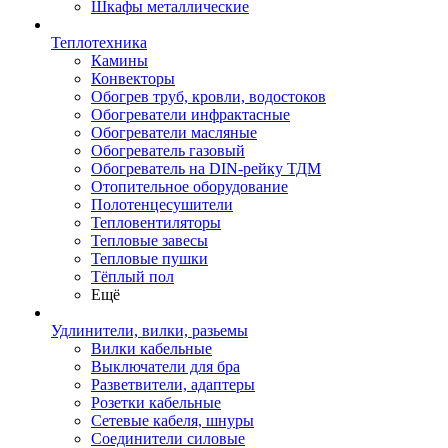
Шкафы металлические
Теплотехника
Камины
Конвекторы
Обогрев труб, кровли, водостоков
Обогреватели инфрактасные
Обогреватели масляные
Обогреватель газовый
Обогреватель на DIN-рейку ТДМ
Отопительное оборудование
Полотенцесушители
Тепловентиляторы
Тепловые завесы
Тепловые пушки
Тёплый пол
Ещё
Удлинители, вилки, разьемы
Вилки кабельные
Выключатели для бра
Разветвители, адаптеры
Розетки кабельные
Сетевые кабеля, шнуры
Соединители силовые