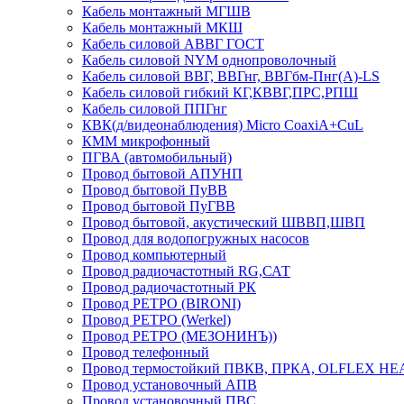
Кабель монтажный МГШВ
Кабель монтажный МКШ
Кабель силовой АВВГ ГОСТ
Кабель силовой NYM однопроволочный
Кабель силовой ВВГ, ВВГнг, ВВГбм-Пнг(А)-LS
Кабель силовой гибкий КГ,КВВГ,ПРС,РПШ
Кабель силовой ППГнг
КВК(д/видеонаблюдения) Micro CoaxiA+CuL
КММ микрофонный
ПГВА (автомобильный)
Провод бытовой АПУНП
Провод бытовой ПуВВ
Провод бытовой ПуГВВ
Провод бытовой, акустический ШВВП,ШВП
Провод для водопогружных насосов
Провод компьютерный
Провод радиочастотный RG,САТ
Провод радиочастотный РК
Провод РЕТРО (BIRONI)
Провод РЕТРО (Werkel)
Провод РЕТРО (МЕЗОНИНЪ))
Провод телефонный
Провод термостойкий ПВКВ, ПРКА, OLFLEX HE
Провод установочный АПВ
Провод установочный ПВС