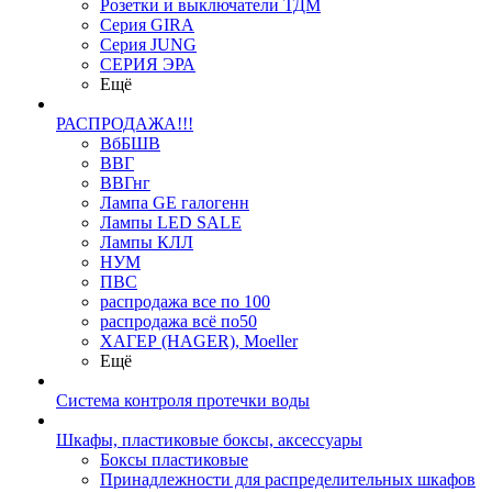
Розетки и выключатели ТДМ
Серия GIRA
Серия JUNG
СЕРИЯ ЭРА
Ещё
РАСПРОДАЖА!!!
ВбБШВ
ВВГ
ВВГнг
Лампа GE галогенн
Лампы LED SALE
Лампы КЛЛ
НУМ
ПВС
распродажа все по 100
распродажа всё по50
ХАГЕР (HAGER), Moeller
Ещё
Система контроля протечки воды
Шкафы, пластиковые боксы, аксессуары
Боксы пластиковые
Принадлежности для распределительных шкафов