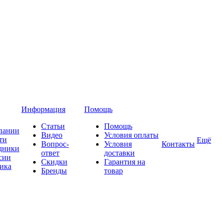
Информация
Помощь
Статьи
Помощь
пании
Видео
Условия оплаты
ти
Ещё
Вопрос-
Условия
Контакты
дники
ответ
доставки
сии
Скидки
Гарантия на
ика
Бренды
товар