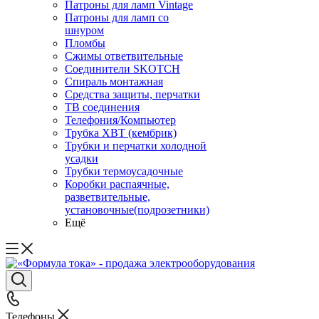
Патроны для ламп Vintage
Патроны для ламп со
шнуром
Пломбы
Сжимы ответвительные
Соединители SKOTCH
Спираль монтажная
Средства защиты, перчатки
ТВ соединения
Телефония/Компьютер
Трубка ХВТ (кембрик)
Трубки и перчатки холодной
усадки
Трубки термоусадочные
Коробки распаячные,
разветвительные,
установочные(подрозетники)
Ещё
Телефоны