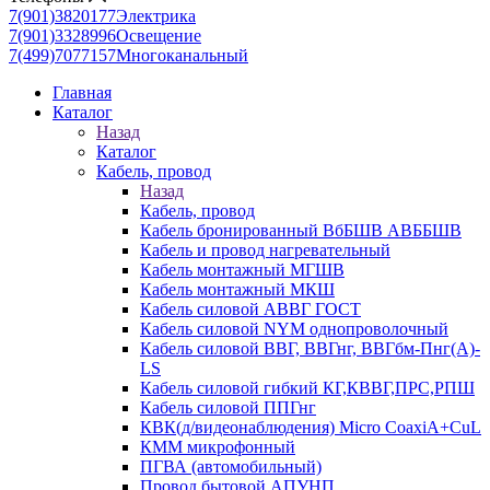
7(901)3820177
Электрика
7(901)3328996
Освещение
7(499)7077157
Многоканальный
Главная
Каталог
Назад
Каталог
Кабель, провод
Назад
Кабель, провод
Кабель бронированный ВбБШВ АВББШВ
Кабель и провод нагревательный
Кабель монтажный МГШВ
Кабель монтажный МКШ
Кабель силовой АВВГ ГОСТ
Кабель силовой NYM однопроволочный
Кабель силовой ВВГ, ВВГнг, ВВГбм-Пнг(А)-
LS
Кабель силовой гибкий КГ,КВВГ,ПРС,РПШ
Кабель силовой ППГнг
КВК(д/видеонаблюдения) Micro CoaxiA+CuL
КММ микрофонный
ПГВА (автомобильный)
Провод бытовой АПУНП