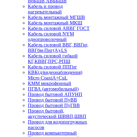
ВбБШВ АВББШВ
Кабель и провод
нагревательный
Кабель монтажный МГШВ
Кабель монтажный МКШ
Кабель силовой АВВГ ГОСТ
Кабель силовой NYM
однопроволочный
Кабель силовой ВВГ, ВВГнг,
ВВГбм-Пнг(А)-LS
Кабель силовой гибкий
КГ,КВВГ,ПРС,РПШ
Кабель силовой ППГнг
КВК(д/видеонаблюдения)
Micro CoaxiA+CuL
КММ микрофонный
ПГВА (автомобильный)
Провод бытовой АПУНП
Провод бытовой ПуВВ
Провод бытовой ПуГВВ
Провод бытовой,
акустический ШВВП,ШВП
Провод для водопогружных
насосов
Провод компьютерный