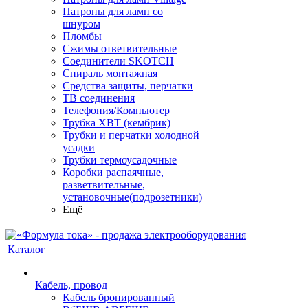
Патроны для ламп со
шнуром
Пломбы
Сжимы ответвительные
Соединители SKOTCH
Спираль монтажная
Средства защиты, перчатки
ТВ соединения
Телефония/Компьютер
Трубка ХВТ (кембрик)
Трубки и перчатки холодной
усадки
Трубки термоусадочные
Коробки распаячные,
разветвительные,
установочные(подрозетники)
Ещё
Каталог
Кабель, провод
Кабель бронированный