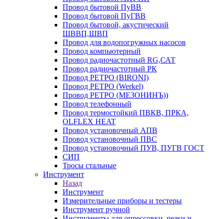
Провод бытовой ПуВВ
Провод бытовой ПуГВВ
Провод бытовой, акустический
ШВВП,ШВП
Провод для водопогружных насосов
Провод компьютерный
Провод радиочастотный RG,САТ
Провод радиочастотный РК
Провод РЕТРО (BIRONI)
Провод РЕТРО (Werkel)
Провод РЕТРО (МЕЗОНИНЪ))
Провод телефонный
Провод термостойкий ПВКВ, ПРКА,
OLFLEX HEAT
Провод установочный АПВ
Провод установочный ПВС
Провод установочный ПУВ, ПУГВ ГОСТ
СИП
Тросы стальные
Инструмент
Назад
Инструмент
Измерительные приборы и тестеры
Инструмент ручной
Инструменты для опрессовки, резки и