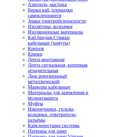
Аэрозоль, мастика
Бирки каб.,площадки
самоклеющиеся
Знаки электробезопасности
Изоляторы, колпачки
Изоляционные материалы
Каб.бандаж.Стяжки
кабельные (хомуты)
Крепеж
Крюки
Лента монтажная
Лента сигнальная, киперная,
оградительная
Люк ревизионный
металлический
Маркеры кабельные
Материалы для заземления и
молниезащита
Муфты
Наконечники, гильзы,
колпачки. ответвители,
разъёмы
Кабеленесущие системы
Патроны для ламп
Патроны для ламп Vintage