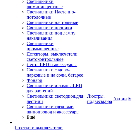
Светильники
люминисцентные
Светильники Настенно-
потолочные
Светильники настольные
Светильники ночники
Светильники под лампу
накаливания
Светильники
промышленные
Детекторы, выключатели
светоконтрольные
Лента LED и аксессуары
Светильники садово-
парковые и на солн. батарее
Фонари
Светильники и лампы LED
для растений
Светильники светодиод.для
Люстры,
Акции
М
лестниц
подвесы,бра
Светильники трековые,
шинопровод и аксессуары
Ещё
Розетки и выключатели