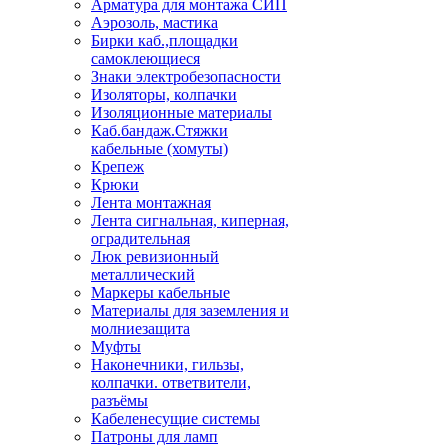
Арматура для монтажа СИП
Аэрозоль, мастика
Бирки каб.,площадки
самоклеющиеся
Знаки электробезопасности
Изоляторы, колпачки
Изоляционные материалы
Каб.бандаж.Стяжки
кабельные (хомуты)
Крепеж
Крюки
Лента монтажная
Лента сигнальная, киперная,
оградительная
Люк ревизионный
металлический
Маркеры кабельные
Материалы для заземления и
молниезащита
Муфты
Наконечники, гильзы,
колпачки. ответвители,
разъёмы
Кабеленесущие системы
Патроны для ламп