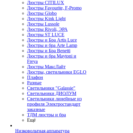
Люстры CITILUX
Люстры Favourite, F-Promo
Люстры Globo
Люстры Kink Light
Люстры Lussole
Люстры Rivoli, ЭРА
Люстры ST LUCE
Люстры и Бра Artis Luce
Люстры и бра Arte Lamp
Люстры и Бра Benetti
Люстры и бра Maytoni и
Freya
Люстры МаксЛайт
Люстры, светильники EGLO
Плафон
Разные
Светильники "Galassie"
Светильники ДИОЛУМ
Светильники линейные из
профиля Электростандарт
заказные
ТДМ люстры и бра
Ещё
Низковольтная аппаратура