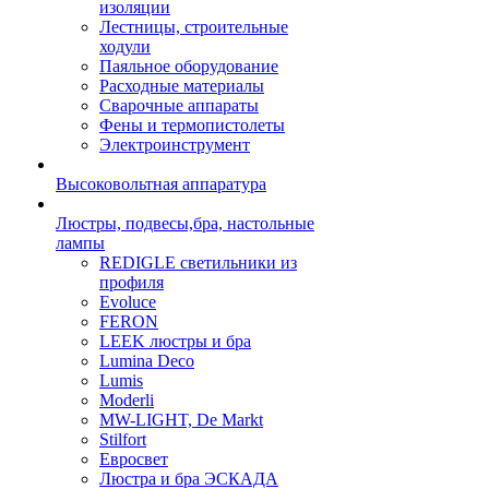
изоляции
Лестницы, строительные
ходули
Паяльное оборудование
Расходные материалы
Сварочные аппараты
Фены и термопистолеты
Электроинструмент
Высоковольтная аппаратура
Люстры, подвесы,бра, настольные
лампы
REDIGLE светильники из
профиля
Evoluce
FERON
LEEK люстры и бра
Lumina Deco
Lumis
Moderli
MW-LIGHT, De Markt
Stilfort
Евросвет
Люстра и бра ЭСКАДА