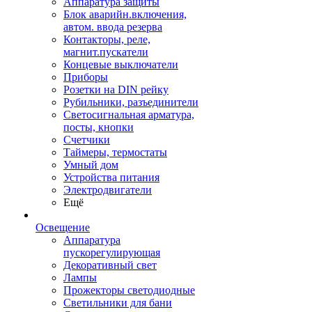
Аппаратура защиты
Блок аварийн.включения,
автом. ввода резерва
Контакторы, реле,
магнит.пускатели
Концевые выключатели
Приборы
Розетки на DIN рейку
Рубильники, разъединители
Светосигнальная арматура,
посты, кнопки
Счетчики
Таймеры, термостаты
Умный дом
Устройства питания
Электродвигатели
Ещё
Освещение
Аппаратура
пускорегулирующая
Декоративный свет
Лампы
Прожекторы светодиодные
Светильники для бани