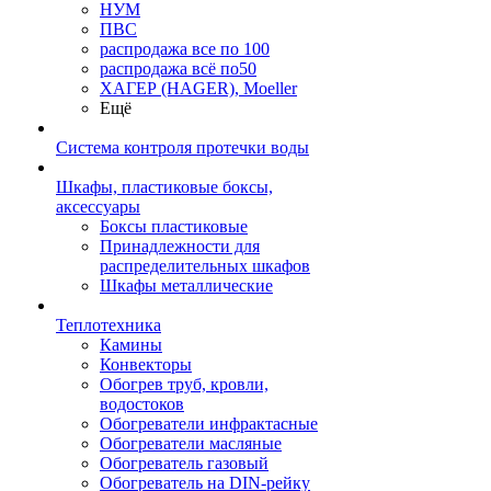
НУМ
ПВС
распродажа все по 100
распродажа всё по50
ХАГЕР (HAGER), Moeller
Ещё
Система контроля протечки воды
Шкафы, пластиковые боксы,
аксессуары
Боксы пластиковые
Принадлежности для
распределительных шкафов
Шкафы металлические
Теплотехника
Камины
Конвекторы
Обогрев труб, кровли,
водостоков
Обогреватели инфрактасные
Обогреватели масляные
Обогреватель газовый
Обогреватель на DIN-рейку