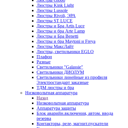
Люстры Globo
Люстры Kink Light
Люстры Lussole
Люстры Rivoli, ЭРА
Люстры ST LUCE
Люстры и Бра Artis Luce
Люстры и бра Arte Lamp
Люстры и Бра Benetti
Люстры и бра Maytoni и Freya
Люстры МаксЛайт
Люстры, светильники EGLO
Плафон
Разные
Светильники "Galassie"
Светильники ДИОЛУМ
Светильники линейные из профиля
Электростандарт заказные
ТДМ люстры и бра
Низковольтная аппаратура
Назад
Низковольтная аппаратура
Аппаратура защиты
Блок аварийн.включения, автом. ввода
резерва
Контакторы, реле, магнит.пускатели