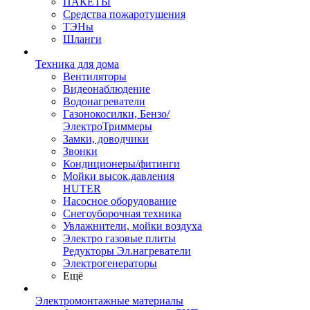
ПАКЕТЫ
Средства пожаротушения
ТЭНы
Шланги
Техника для дома
Вентиляторы
Видеонаблюдение
Водонагреватели
Газонокосилки, Бензо/
ЭлектроТриммеры
Замки, доводчики
Звонки
Кондиционеры/фитинги
Мойки высок.давления
HUTER
Насосное оборудование
Снегоуборочная техника
Увлажнители, мойки воздуха
Электро газовые плиты
Редукторы Эл.нагреватели
Электрогенераторы
Ещё
Электромонтажные материалы