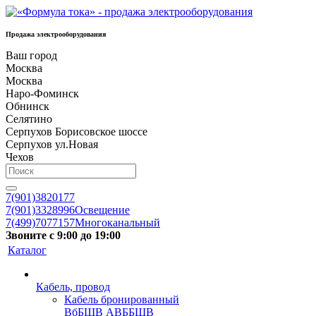
Продажа электрооборудования
Ваш город
Москва
Москва
Наро-Фоминск
Обнинск
Селятино
Серпухов Борисовское шоссе
Серпухов ул.Новая
Чехов
7(901)3820177
7(901)3328996
Освещение
7(499)7077157
Многоканальный
Звоните с 9:00 до 19:00
Каталог
Кабель, провод
Кабель бронированный
ВбБШВ АВББШВ