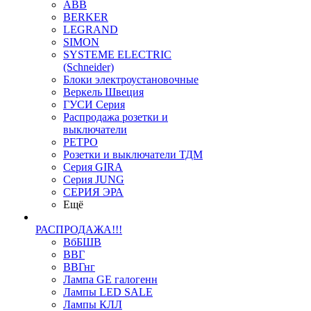
ABB
BERKER
LEGRAND
SIMON
SYSTEME ELECTRIC
(Schneider)
Блоки электроустановочные
Веркель Швеция
ГУСИ Серия
Распродажа розетки и
выключатели
РЕТРО
Розетки и выключатели ТДМ
Серия GIRA
Серия JUNG
СЕРИЯ ЭРА
Ещё
РАСПРОДАЖА!!!
ВбБШВ
ВВГ
ВВГнг
Лампа GE галогенн
Лампы LED SALE
Лампы КЛЛ