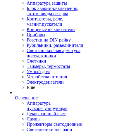
Аппаратура защиты
Блок аварийн.включения,
автом. ввода резерва
Контакторы, реле,
магнит.пускатели
Концевые выключатели
Приборы
Розетки на DIN рейку
Рубильники, разъединители
Светосигнальная арматура,
посты, кнопки
Счетчики
Таймеры, термостаты
Умный дом
Устройства питания
Электродвигатели
Ещё
Освещение
Аппаратура
пускорегулирующая
Декоративный свет
Лампы
Прожекторы светодиодные
Светильники для бани