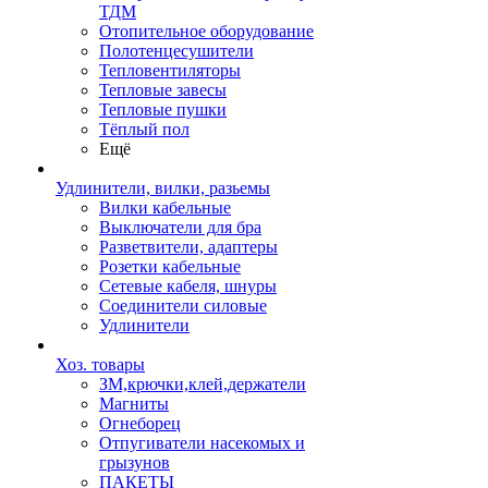
ТДМ
Отопительное оборудование
Полотенцесушители
Тепловентиляторы
Тепловые завесы
Тепловые пушки
Тёплый пол
Ещё
Удлинители, вилки, разьемы
Вилки кабельные
Выключатели для бра
Разветвители, адаптеры
Розетки кабельные
Сетевые кабеля, шнуры
Соединители силовые
Удлинители
Хоз. товары
ЗМ,крючки,клей,держатели
Магниты
Огнеборец
Отпугиватели насекомых и
грызунов
ПАКЕТЫ