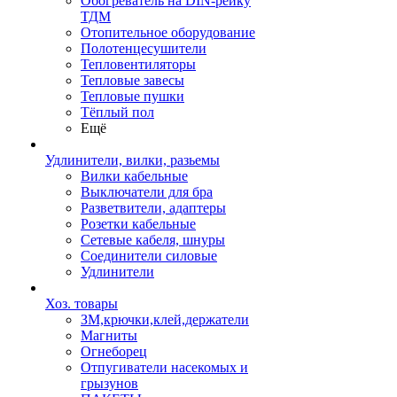
Обогреватель на DIN-рейку
ТДМ
Отопительное оборудование
Полотенцесушители
Тепловентиляторы
Тепловые завесы
Тепловые пушки
Тёплый пол
Ещё
Удлинители, вилки, разьемы
Вилки кабельные
Выключатели для бра
Разветвители, адаптеры
Розетки кабельные
Сетевые кабеля, шнуры
Соединители силовые
Удлинители
Хоз. товары
ЗМ,крючки,клей,держатели
Магниты
Огнеборец
Отпугиватели насекомых и
грызунов