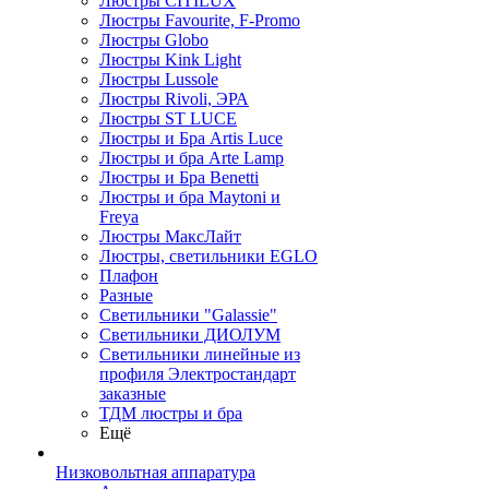
Люстры CITILUX
Люстры Favourite, F-Promo
Люстры Globo
Люстры Kink Light
Люстры Lussole
Люстры Rivoli, ЭРА
Люстры ST LUCE
Люстры и Бра Artis Luce
Люстры и бра Arte Lamp
Люстры и Бра Benetti
Люстры и бра Maytoni и
Freya
Люстры МаксЛайт
Люстры, светильники EGLO
Плафон
Разные
Светильники "Galassie"
Светильники ДИОЛУМ
Светильники линейные из
профиля Электростандарт
заказные
ТДМ люстры и бра
Ещё
Низковольтная аппаратура