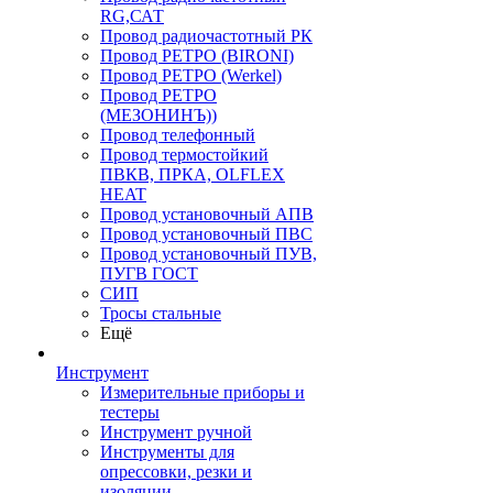
RG,САТ
Провод радиочастотный РК
Провод РЕТРО (BIRONI)
Провод РЕТРО (Werkel)
Провод РЕТРО
(МЕЗОНИНЪ))
Провод телефонный
Провод термостойкий
ПВКВ, ПРКА, OLFLEX
HEAT
Провод установочный АПВ
Провод установочный ПВС
Провод установочный ПУВ,
ПУГВ ГОСТ
СИП
Тросы стальные
Ещё
Инструмент
Измерительные приборы и
тестеры
Инструмент ручной
Инструменты для
опрессовки, резки и
изоляции