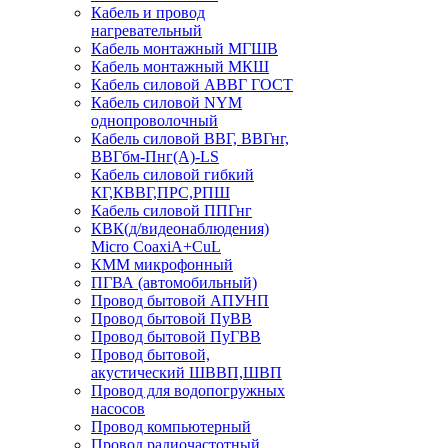
Кабель и провод
нагревательный
Кабель монтажный МГШВ
Кабель монтажный МКШ
Кабель силовой АВВГ ГОСТ
Кабель силовой NYM
однопроволочный
Кабель силовой ВВГ, ВВГнг,
ВВГбм-Пнг(А)-LS
Кабель силовой гибкий
КГ,КВВГ,ПРС,РПШ
Кабель силовой ППГнг
КВК(д/видеонаблюдения)
Micro CoaxiA+CuL
КММ микрофонный
ПГВА (автомобильный)
Провод бытовой АПУНП
Провод бытовой ПуВВ
Провод бытовой ПуГВВ
Провод бытовой,
акустический ШВВП,ШВП
Провод для водопогружных
насосов
Провод компьютерный
Провод радиочастотный