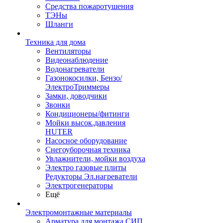
Средства пожаротушения
ТЭНы
Шланги
Техника для дома
Вентиляторы
Видеонаблюдение
Водонагреватели
Газонокосилки, Бензо/
ЭлектроТриммеры
Замки, доводчики
Звонки
Кондиционеры/фитинги
Мойки высок.давления
HUTER
Насосное оборудование
Снегоуборочная техника
Увлажнители, мойки воздуха
Электро газовые плиты
Редукторы Эл.нагреватели
Электрогенераторы
Ещё
Электромонтажные материалы
Арматура для монтажа СИП