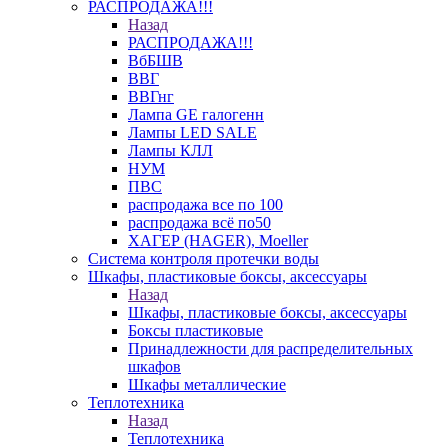
РАСПРОДАЖА!!!
Назад
РАСПРОДАЖА!!!
ВбБШВ
ВВГ
ВВГнг
Лампа GE галогенн
Лампы LED SALE
Лампы КЛЛ
НУМ
ПВС
распродажа все по 100
распродажа всё по50
ХАГЕР (HAGER), Moeller
Система контроля протечки воды
Шкафы, пластиковые боксы, аксессуары
Назад
Шкафы, пластиковые боксы, аксессуары
Боксы пластиковые
Принадлежности для распределительных
шкафов
Шкафы металлические
Теплотехника
Назад
Теплотехника