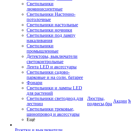
Светильники
люминисцентные
Светильники Настенно-
потолочные
Светильники настольные
Светильники ночники
Светильники под лампу
накаливания
Светильники
промышленные
Детекторы, выключатели
светоконтрольные
Лента LED и аксессуары
Светильники садово-
парковые и на солн. батарее
Фонари
Светильники и лампы LED
для растений
Светильники светодиод.для
Люстры,
Акции
М
лестниц
подвесы,бра
Светильники трековые,
шинопровод и аксессуары
Ещё
Розетки и выключатели