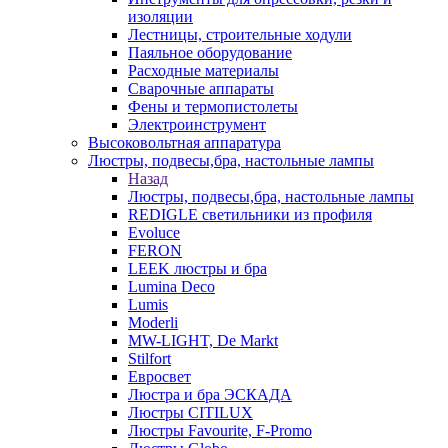
изоляции
Лестницы, строительные ходули
Паяльное оборудование
Расходные материалы
Сварочные аппараты
Фены и термопистолеты
Электроинструмент
Высоковольтная аппаратура
Люстры, подвесы,бра, настольные лампы
Назад
Люстры, подвесы,бра, настольные лампы
REDIGLE светильники из профиля
Evoluce
FERON
LEEK люстры и бра
Lumina Deco
Lumis
Moderli
MW-LIGHT, De Markt
Stilfort
Евросвет
Люстра и бра ЭСКАДА
Люстры CITILUX
Люстры Favourite, F-Promo