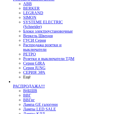
ABB
BERKER
LEGRAND
SIMON
SYSTEME ELECTRIC
(Schneider)
Блоки электроустановочные
Веркель Швеция
ГУСИ Серия
Распродажа розетки и
выключатели
РЕТРО
Розетки и выключатели ТДМ
Серия GIRA
Серия JUNG
СЕРИЯ ЭРА
Ещё
РАСПРОДАЖА!!!
ВбБШВ
ВВГ
ВВГнг
Лампа GE галогенн
Лампы LED SALE
Лампы КЛЛ