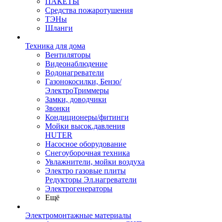
ПАКЕТЫ
Средства пожаротушения
ТЭНы
Шланги
Техника для дома
Вентиляторы
Видеонаблюдение
Водонагреватели
Газонокосилки, Бензо/
ЭлектроТриммеры
Замки, доводчики
Звонки
Кондиционеры/фитинги
Мойки высок.давления
HUTER
Насосное оборудование
Снегоуборочная техника
Увлажнители, мойки воздуха
Электро газовые плиты
Редукторы Эл.нагреватели
Электрогенераторы
Ещё
Электромонтажные материалы