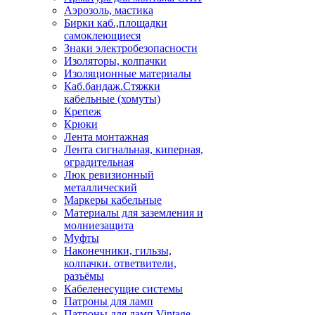
Аэрозоль, мастика
Бирки каб.,площадки
самоклеющиеся
Знаки электробезопасности
Изоляторы, колпачки
Изоляционные материалы
Каб.бандаж.Стяжки
кабельные (хомуты)
Крепеж
Крюки
Лента монтажная
Лента сигнальная, киперная,
оградительная
Люк ревизионный
металлический
Маркеры кабельные
Материалы для заземления и
молниезащита
Муфты
Наконечники, гильзы,
колпачки. ответвители,
разъёмы
Кабеленесущие системы
Патроны для ламп
Патроны для ламп Vintage