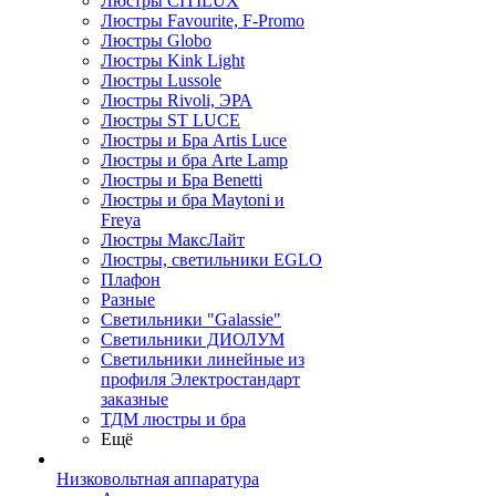
Люстры CITILUX
Люстры Favourite, F-Promo
Люстры Globo
Люстры Kink Light
Люстры Lussole
Люстры Rivoli, ЭРА
Люстры ST LUCE
Люстры и Бра Artis Luce
Люстры и бра Arte Lamp
Люстры и Бра Benetti
Люстры и бра Maytoni и
Freya
Люстры МаксЛайт
Люстры, светильники EGLO
Плафон
Разные
Светильники "Galassie"
Светильники ДИОЛУМ
Светильники линейные из
профиля Электростандарт
заказные
ТДМ люстры и бра
Ещё
Низковольтная аппаратура