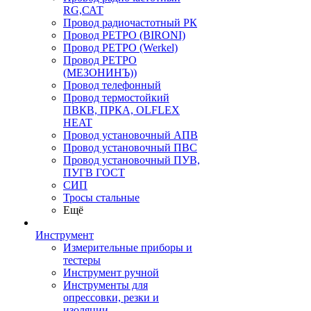
RG,САТ
Провод радиочастотный РК
Провод РЕТРО (BIRONI)
Провод РЕТРО (Werkel)
Провод РЕТРО
(МЕЗОНИНЪ))
Провод телефонный
Провод термостойкий
ПВКВ, ПРКА, OLFLEX
HEAT
Провод установочный АПВ
Провод установочный ПВС
Провод установочный ПУВ,
ПУГВ ГОСТ
СИП
Тросы стальные
Ещё
Инструмент
Измерительные приборы и
тестеры
Инструмент ручной
Инструменты для
опрессовки, резки и
изоляции