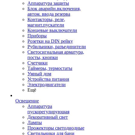
Аппаратура защиты
Блок аварийн.включения,
автом. ввода резерва
Контакторы, реле,
магнит.пускатели
Концевые выключатели
Приборы
Розетки на DIN рейку
Рубильники, разъединители
Светосигнальная арматура,
посты, кнопки
Счетчики
Таймеры, термостаты
Умный дом
Устройства питания
Электродвигатели
Ещё
Освещение
Аппаратура
пускорегулирующая
Декоративный свет
Лампы
Прожекторы светодиодные
Светильники для бани