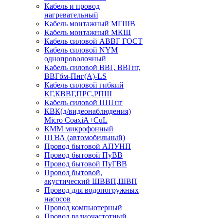
Кабель и провод
нагревательный
Кабель монтажный МГШВ
Кабель монтажный МКШ
Кабель силовой АВВГ ГОСТ
Кабель силовой NYM
однопроволочный
Кабель силовой ВВГ, ВВГнг,
ВВГбм-Пнг(А)-LS
Кабель силовой гибкий
КГ,КВВГ,ПРС,РПШ
Кабель силовой ППГнг
КВК(д/видеонаблюдения)
Micro CoaxiA+CuL
КММ микрофонный
ПГВА (автомобильный)
Провод бытовой АПУНП
Провод бытовой ПуВВ
Провод бытовой ПуГВВ
Провод бытовой,
акустический ШВВП,ШВП
Провод для водопогружных
насосов
Провод компьютерный
Провод радиочастотный