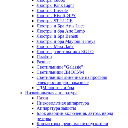
Люстры Globo
Люстры Kink Light
Люстры Lussole
Люстры Rivoli, ЭРА
Люстры ST LUCE
Люстры и Бра Artis Luce
Люстры и бра Arte Lamp
Люстры и Бра Benetti
Люстры и бра Maytoni и Freya
Люстры МаксЛайт
Люстры, светильники EGLO
Плафон
Разные
Светильники "Galassie"
Светильники ДИОЛУМ
Светильники линейные из профиля
Электростандарт заказные
ТДМ люстры и бра
Низковольтная аппаратура
Назад
Низковольтная аппаратура
Аппаратура защиты
Блок аварийн.включения, автом. ввода
резерва
Контакторы, реле, магнит.пускатели