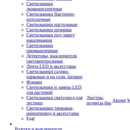
Светильники
люминисцентные
Светильники Настенно-
потолочные
Светильники настольные
Светильники ночники
Светильники под лампу
накаливания
Светильники
промышленные
Детекторы, выключатели
светоконтрольные
Лента LED и аксессуары
Светильники садово-
парковые и на солн. батарее
Фонари
Светильники и лампы LED
для растений
Светильники светодиод.для
Люстры,
Акции
М
лестниц
подвесы,бра
Светильники трековые,
шинопровод и аксессуары
Ещё
Розетки и выключатели