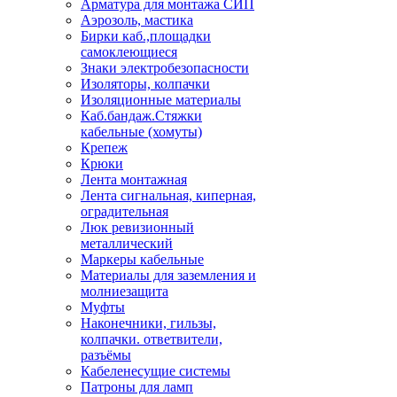
Арматура для монтажа СИП
Аэрозоль, мастика
Бирки каб.,площадки
самоклеющиеся
Знаки электробезопасности
Изоляторы, колпачки
Изоляционные материалы
Каб.бандаж.Стяжки
кабельные (хомуты)
Крепеж
Крюки
Лента монтажная
Лента сигнальная, киперная,
оградительная
Люк ревизионный
металлический
Маркеры кабельные
Материалы для заземления и
молниезащита
Муфты
Наконечники, гильзы,
колпачки. ответвители,
разъёмы
Кабеленесущие системы
Патроны для ламп