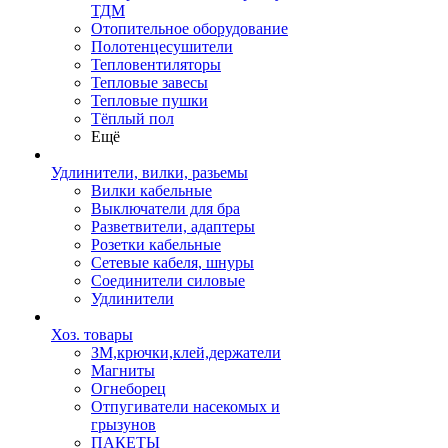
ТДМ
Отопительное оборудование
Полотенцесушители
Тепловентиляторы
Тепловые завесы
Тепловые пушки
Тёплый пол
Ещё
Удлинители, вилки, разьемы
Вилки кабельные
Выключатели для бра
Разветвители, адаптеры
Розетки кабельные
Сетевые кабеля, шнуры
Соединители силовые
Удлинители
Хоз. товары
ЗМ,крючки,клей,держатели
Магниты
Огнеборец
Отпугиватели насекомых и
грызунов
ПАКЕТЫ