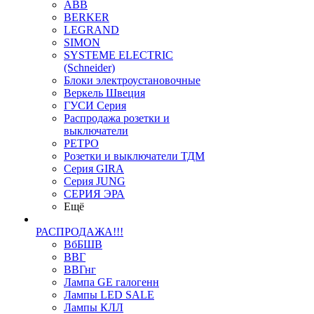
ABB
BERKER
LEGRAND
SIMON
SYSTEME ELECTRIC
(Schneider)
Блоки электроустановочные
Веркель Швеция
ГУСИ Серия
Распродажа розетки и
выключатели
РЕТРО
Розетки и выключатели ТДМ
Серия GIRA
Серия JUNG
СЕРИЯ ЭРА
Ещё
РАСПРОДАЖА!!!
ВбБШВ
ВВГ
ВВГнг
Лампа GE галогенн
Лампы LED SALE
Лампы КЛЛ