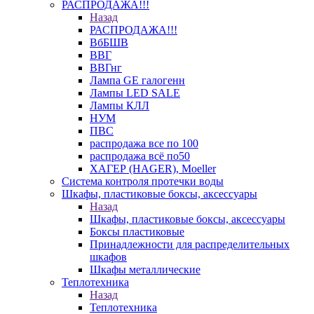
РАСПРОДАЖА!!!
Назад
РАСПРОДАЖА!!!
ВбБШВ
ВВГ
ВВГнг
Лампа GE галогенн
Лампы LED SALE
Лампы КЛЛ
НУМ
ПВС
распродажа все по 100
распродажа всё по50
ХАГЕР (HAGER), Moeller
Система контроля протечки воды
Шкафы, пластиковые боксы, аксессуары
Назад
Шкафы, пластиковые боксы, аксессуары
Боксы пластиковые
Принадлежности для распределительных
шкафов
Шкафы металлические
Теплотехника
Назад
Теплотехника