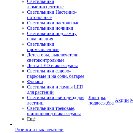
Светильники
люминисцентные
Светильники Настенно-
потолочные
Светильники настольные
Светильники ночники
Светильники под лампу
накаливания
Светильники
промышленные
Детекторы, выключатели
светоконтрольные
Лента LED и аксессуары
Светильники садово-
парковые и на солн. батарее
Фонари
Светильники и лампы LED
для растений
Светильники светодиод.для
Люстры,
Акции
М
лестниц
подвесы,бра
Светильники трековые,
шинопровод и аксессуары
Ещё
Розетки и выключатели