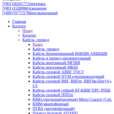
7(901)3820177
Электрика
7(901)3328996
Освещение
7(499)7077157
Многоканальный
Главная
Каталог
Назад
Каталог
Кабель, провод
Назад
Кабель, провод
Кабель бронированный ВбБШВ АВББШВ
Кабель и провод нагревательный
Кабель монтажный МГШВ
Кабель монтажный МКШ
Кабель силовой АВВГ ГОСТ
Кабель силовой NYM однопроволочный
Кабель силовой ВВГ, ВВГнг, ВВГбм-Пнг(А)-
LS
Кабель силовой гибкий КГ,КВВГ,ПРС,РПШ
Кабель силовой ППГнг
КВК(д/видеонаблюдения) Micro CoaxiA+CuL
КММ микрофонный
ПГВА (автомобильный)
Провод бытовой АПУНП