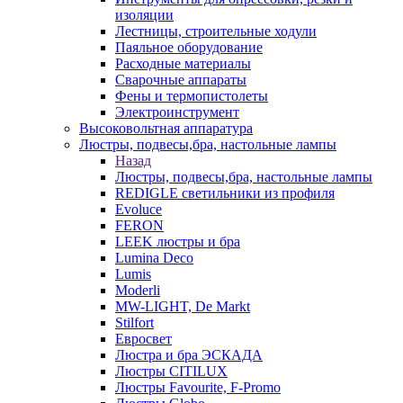
изоляции
Лестницы, строительные ходули
Паяльное оборудование
Расходные материалы
Сварочные аппараты
Фены и термопистолеты
Электроинструмент
Высоковольтная аппаратура
Люстры, подвесы,бра, настольные лампы
Назад
Люстры, подвесы,бра, настольные лампы
REDIGLE светильники из профиля
Evoluce
FERON
LEEK люстры и бра
Lumina Deco
Lumis
Moderli
MW-LIGHT, De Markt
Stilfort
Евросвет
Люстра и бра ЭСКАДА
Люстры CITILUX
Люстры Favourite, F-Promo