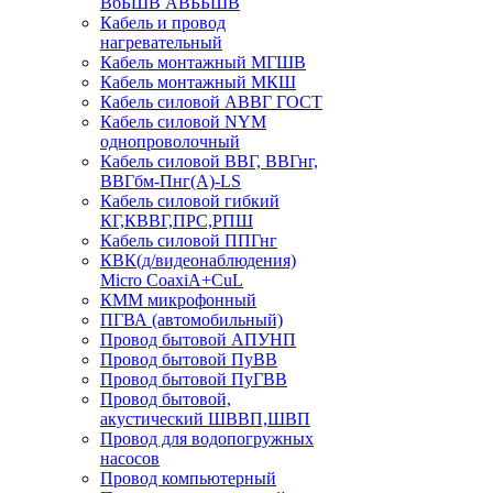
ВбБШВ АВББШВ
Кабель и провод
нагревательный
Кабель монтажный МГШВ
Кабель монтажный МКШ
Кабель силовой АВВГ ГОСТ
Кабель силовой NYM
однопроволочный
Кабель силовой ВВГ, ВВГнг,
ВВГбм-Пнг(А)-LS
Кабель силовой гибкий
КГ,КВВГ,ПРС,РПШ
Кабель силовой ППГнг
КВК(д/видеонаблюдения)
Micro CoaxiA+CuL
КММ микрофонный
ПГВА (автомобильный)
Провод бытовой АПУНП
Провод бытовой ПуВВ
Провод бытовой ПуГВВ
Провод бытовой,
акустический ШВВП,ШВП
Провод для водопогружных
насосов
Провод компьютерный