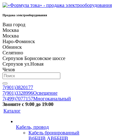
Продажа электрооборудования
Ваш город
Москва
Москва
Наро-Фоминск
Обнинск
Селятино
Серпухов Борисовское шоссе
Серпухов ул.Новая
Чехов
7(901)3820177
7(901)3328996
Освещение
7(499)7077157
Многоканальный
Звоните с 9:00 до 19:00
Каталог
Кабель, провод
Кабель бронированный
ВбБШВ АВББШВ