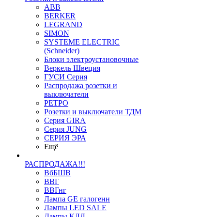
ABB
BERKER
LEGRAND
SIMON
SYSTEME ELECTRIC
(Schneider)
Блоки электроустановочные
Веркель Швеция
ГУСИ Серия
Распродажа розетки и
выключатели
РЕТРО
Розетки и выключатели ТДМ
Серия GIRA
Серия JUNG
СЕРИЯ ЭРА
Ещё
РАСПРОДАЖА!!!
ВбБШВ
ВВГ
ВВГнг
Лампа GE галогенн
Лампы LED SALE
Лампы КЛЛ