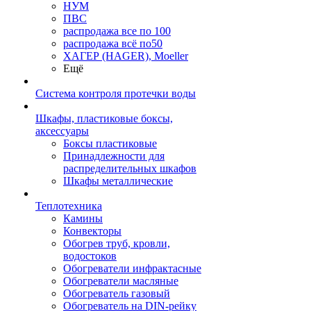
НУМ
ПВС
распродажа все по 100
распродажа всё по50
ХАГЕР (HAGER), Moeller
Ещё
Система контроля протечки воды
Шкафы, пластиковые боксы,
аксессуары
Боксы пластиковые
Принадлежности для
распределительных шкафов
Шкафы металлические
Теплотехника
Камины
Конвекторы
Обогрев труб, кровли,
водостоков
Обогреватели инфрактасные
Обогреватели масляные
Обогреватель газовый
Обогреватель на DIN-рейку