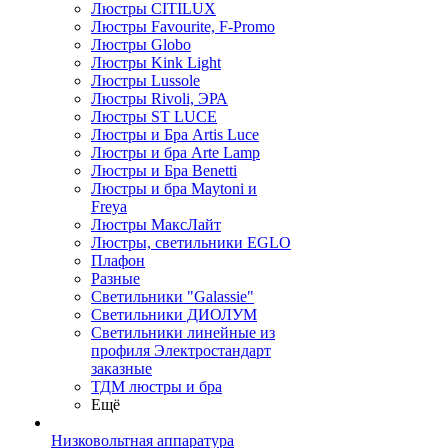
Люстры CITILUX
Люстры Favourite, F-Promo
Люстры Globo
Люстры Kink Light
Люстры Lussole
Люстры Rivoli, ЭРА
Люстры ST LUCE
Люстры и Бра Artis Luce
Люстры и бра Arte Lamp
Люстры и Бра Benetti
Люстры и бра Maytoni и
Freya
Люстры МаксЛайт
Люстры, светильники EGLO
Плафон
Разные
Светильники "Galassie"
Светильники ДИОЛУМ
Светильники линейные из
профиля Электростандарт
заказные
ТДМ люстры и бра
Ещё
Низковольтная аппаратура