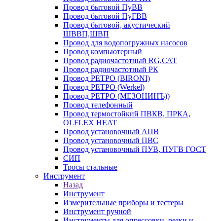
Провод бытовой ПуВВ
Провод бытовой ПуГВВ
Провод бытовой, акустический
ШВВП,ШВП
Провод для водопогружных насосов
Провод компьютерный
Провод радиочастотный RG,САТ
Провод радиочастотный РК
Провод РЕТРО (BIRONI)
Провод РЕТРО (Werkel)
Провод РЕТРО (МЕЗОНИНЪ))
Провод телефонный
Провод термостойкий ПВКВ, ПРКА,
OLFLEX HEAT
Провод установочный АПВ
Провод установочный ПВС
Провод установочный ПУВ, ПУГВ ГОСТ
СИП
Тросы стальные
Инструмент
Назад
Инструмент
Измерительные приборы и тестеры
Инструмент ручной
Инструменты для опрессовки, резки и