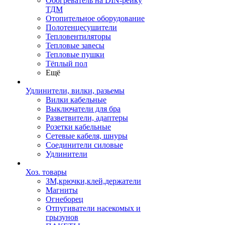
Обогреватель на DIN-рейку
ТДМ
Отопительное оборудование
Полотенцесушители
Тепловентиляторы
Тепловые завесы
Тепловые пушки
Тёплый пол
Ещё
Удлинители, вилки, разьемы
Вилки кабельные
Выключатели для бра
Разветвители, адаптеры
Розетки кабельные
Сетевые кабеля, шнуры
Соединители силовые
Удлинители
Хоз. товары
ЗМ,крючки,клей,держатели
Магниты
Огнеборец
Отпугиватели насекомых и
грызунов