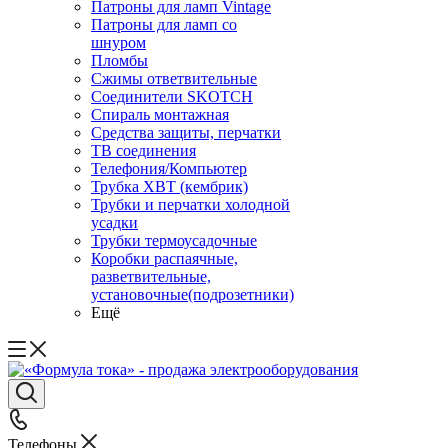
Патроны для ламп Vintage
Патроны для ламп со
шнуром
Пломбы
Сжимы ответвительные
Соединители SKOTCH
Спираль монтажная
Средства защиты, перчатки
ТВ соединения
Телефония/Компьютер
Трубка ХВТ (кембрик)
Трубки и перчатки холодной
усадки
Трубки термоусадочные
Коробки распаячные,
разветвительные,
установочные(подрозетники)
Ещё
Телефоны