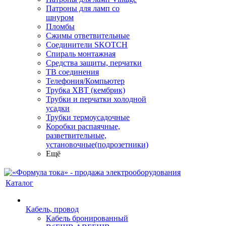
Патроны для ламп со
шнуром
Пломбы
Сжимы ответвительные
Соединители SKOTCH
Спираль монтажная
Средства защиты, перчатки
ТВ соединения
Телефония/Компьютер
Трубка ХВТ (кембрик)
Трубки и перчатки холодной
усадки
Трубки термоусадочные
Коробки распаячные,
разветвительные,
установочные(подрозетники)
Ещё
Каталог
Кабель, провод
Кабель бронированный