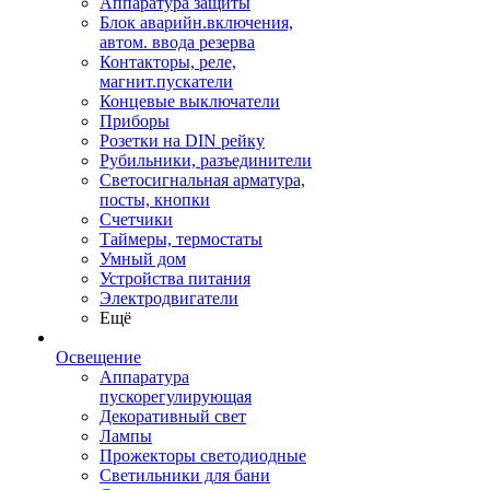
Аппаратура защиты
Блок аварийн.включения,
автом. ввода резерва
Контакторы, реле,
магнит.пускатели
Концевые выключатели
Приборы
Розетки на DIN рейку
Рубильники, разъединители
Светосигнальная арматура,
посты, кнопки
Счетчики
Таймеры, термостаты
Умный дом
Устройства питания
Электродвигатели
Ещё
Освещение
Аппаратура
пускорегулирующая
Декоративный свет
Лампы
Прожекторы светодиодные
Светильники для бани