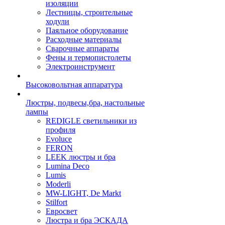
изоляции
Лестницы, строительные
ходули
Паяльное оборудование
Расходные материалы
Сварочные аппараты
Фены и термопистолеты
Электроинструмент
Высоковольтная аппаратура
Люстры, подвесы,бра, настольные
лампы
REDIGLE светильники из
профиля
Evoluce
FERON
LEEK люстры и бра
Lumina Deco
Lumis
Moderli
MW-LIGHT, De Markt
Stilfort
Евросвет
Люстра и бра ЭСКАДА