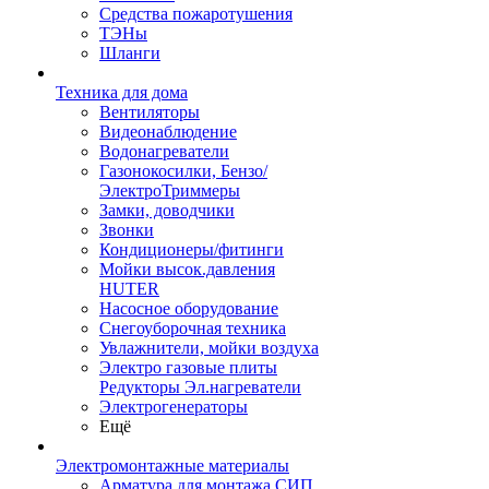
Средства пожаротушения
ТЭНы
Шланги
Техника для дома
Вентиляторы
Видеонаблюдение
Водонагреватели
Газонокосилки, Бензо/
ЭлектроТриммеры
Замки, доводчики
Звонки
Кондиционеры/фитинги
Мойки высок.давления
HUTER
Насосное оборудование
Снегоуборочная техника
Увлажнители, мойки воздуха
Электро газовые плиты
Редукторы Эл.нагреватели
Электрогенераторы
Ещё
Электромонтажные материалы
Арматура для монтажа СИП