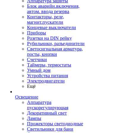
Аппаратура защиты
Блок аварийн.включения,
автом. ввода резерва
Контакторы, реле,
магнит.пускатели
Концевые выключатели
Приборы
Розетки на DIN рейку
Рубильники, разъединители
Светосигнальная арматура,
посты, кнопки
Счетчики
Таймеры, термостаты
Умный дом
Устройства питания
Электродвигатели
Ещё
Освещение
Аппаратура
пускорегулирующая
Декоративный свет
Лампы
Прожекторы светодиодные
Светильники для бани