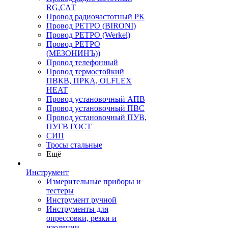
RG,САТ
Провод радиочастотный РК
Провод РЕТРО (BIRONI)
Провод РЕТРО (Werkel)
Провод РЕТРО
(МЕЗОНИНЪ))
Провод телефонный
Провод термостойкий
ПВКВ, ПРКА, OLFLEX
HEAT
Провод установочный АПВ
Провод установочный ПВС
Провод установочный ПУВ,
ПУГВ ГОСТ
СИП
Тросы стальные
Ещё
Инструмент
Измерительные приборы и
тестеры
Инструмент ручной
Инструменты для
опрессовки, резки и
изоляции