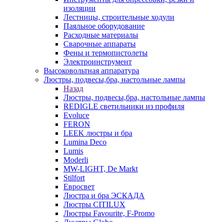
изоляции
Лестницы, строительные ходули
Паяльное оборудование
Расходные материалы
Сварочные аппараты
Фены и термопистолеты
Электроинструмент
Высоковольтная аппаратура
Люстры, подвесы,бра, настольные лампы
Назад
Люстры, подвесы,бра, настольные лампы
REDIGLE светильники из профиля
Evoluce
FERON
LEEK люстры и бра
Lumina Deco
Lumis
Moderli
MW-LIGHT, De Markt
Stilfort
Евросвет
Люстра и бра ЭСКАДА
Люстры CITILUX
Люстры Favourite, F-Promo