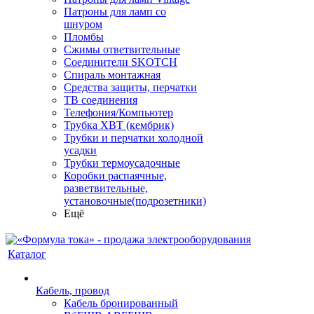
Патроны для ламп со
шнуром
Пломбы
Сжимы ответвительные
Соединители SKOTCH
Спираль монтажная
Средства защиты, перчатки
ТВ соединения
Телефония/Компьютер
Трубка ХВТ (кембрик)
Трубки и перчатки холодной
усадки
Трубки термоусадочные
Коробки распаячные,
разветвительные,
установочные(подрозетники)
Ещё
Каталог
Кабель, провод
Кабель бронированный