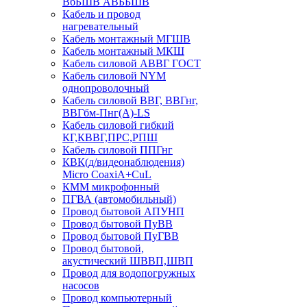
ВбБШВ АВББШВ
Кабель и провод
нагревательный
Кабель монтажный МГШВ
Кабель монтажный МКШ
Кабель силовой АВВГ ГОСТ
Кабель силовой NYM
однопроволочный
Кабель силовой ВВГ, ВВГнг,
ВВГбм-Пнг(А)-LS
Кабель силовой гибкий
КГ,КВВГ,ПРС,РПШ
Кабель силовой ППГнг
КВК(д/видеонаблюдения)
Micro CoaxiA+CuL
КММ микрофонный
ПГВА (автомобильный)
Провод бытовой АПУНП
Провод бытовой ПуВВ
Провод бытовой ПуГВВ
Провод бытовой,
акустический ШВВП,ШВП
Провод для водопогружных
насосов
Провод компьютерный