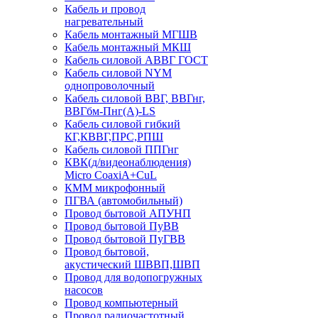
Кабель и провод
нагревательный
Кабель монтажный МГШВ
Кабель монтажный МКШ
Кабель силовой АВВГ ГОСТ
Кабель силовой NYM
однопроволочный
Кабель силовой ВВГ, ВВГнг,
ВВГбм-Пнг(А)-LS
Кабель силовой гибкий
КГ,КВВГ,ПРС,РПШ
Кабель силовой ППГнг
КВК(д/видеонаблюдения)
Micro CoaxiA+CuL
КММ микрофонный
ПГВА (автомобильный)
Провод бытовой АПУНП
Провод бытовой ПуВВ
Провод бытовой ПуГВВ
Провод бытовой,
акустический ШВВП,ШВП
Провод для водопогружных
насосов
Провод компьютерный
Провод радиочастотный