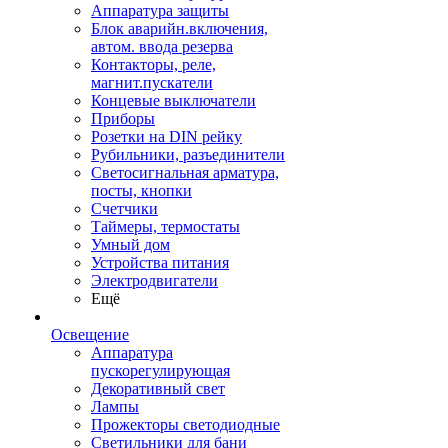
Аппаратура защиты
Блок аварийн.включения,
автом. ввода резерва
Контакторы, реле,
магнит.пускатели
Концевые выключатели
Приборы
Розетки на DIN рейку
Рубильники, разъединители
Светосигнальная арматура,
посты, кнопки
Счетчики
Таймеры, термостаты
Умный дом
Устройства питания
Электродвигатели
Ещё
Освещение
Аппаратура
пускорегулирующая
Декоративный свет
Лампы
Прожекторы светодиодные
Светильники для бани