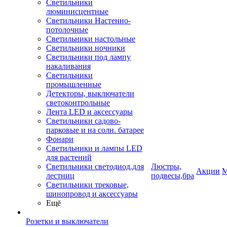
Светильники
люминисцентные
Светильники Настенно-
потолочные
Светильники настольные
Светильники ночники
Светильники под лампу
накаливания
Светильники
промышленные
Детекторы, выключатели
светоконтрольные
Лента LED и аксессуары
Светильники садово-
парковые и на солн. батарее
Фонари
Светильники и лампы LED
для растений
Светильники светодиод.для
Люстры,
Акции
М
лестниц
подвесы,бра
Светильники трековые,
шинопровод и аксессуары
Ещё
Розетки и выключатели