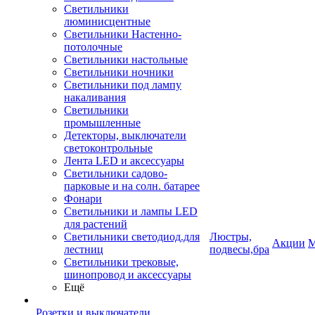
Светильники
люминисцентные
Светильники Настенно-
потолочные
Светильники настольные
Светильники ночники
Светильники под лампу
накаливания
Светильники
промышленные
Детекторы, выключатели
светоконтрольные
Лента LED и аксессуары
Светильники садово-
парковые и на солн. батарее
Фонари
Светильники и лампы LED
для растений
Светильники светодиод.для
Люстры,
Акции
М
лестниц
подвесы,бра
Светильники трековые,
шинопровод и аксессуары
Ещё
Розетки и выключатели