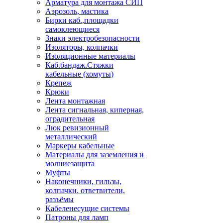
Арматура для монтажа СИП
Аэрозоль, мастика
Бирки каб.,площадки
самоклеющиеся
Знаки электробезопасности
Изоляторы, колпачки
Изоляционные материалы
Каб.бандаж.Стяжки
кабельные (хомуты)
Крепеж
Крюки
Лента монтажная
Лента сигнальная, киперная,
оградительная
Люк ревизионный
металлический
Маркеры кабельные
Материалы для заземления и
молниезащита
Муфты
Наконечники, гильзы,
колпачки. ответвители,
разъёмы
Кабеленесущие системы
Патроны для ламп