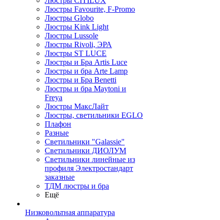
Люстры CITILUX
Люстры Favourite, F-Promo
Люстры Globo
Люстры Kink Light
Люстры Lussole
Люстры Rivoli, ЭРА
Люстры ST LUCE
Люстры и Бра Artis Luce
Люстры и бра Arte Lamp
Люстры и Бра Benetti
Люстры и бра Maytoni и
Freya
Люстры МаксЛайт
Люстры, светильники EGLO
Плафон
Разные
Светильники "Galassie"
Светильники ДИОЛУМ
Светильники линейные из
профиля Электростандарт
заказные
ТДМ люстры и бра
Ещё
Низковольтная аппаратура