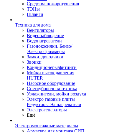
Средства пожаротушения
ТЭНы
Шланги
Техника для дома
Вентиляторы
Видеонаблюдение
Водонагреватели
Газонокосилки, Бензо/
ЭлектроТриммеры
Замки, доводчики
Звонки
Кондиционеры/фитинги
Мойки высок.давления
HUTER
Насосное оборудование
Снегоуборочная техника
Увлажнители, мойки воздуха
Электро газовые плиты
Редукторы Эл.нагреватели
Электрогенераторы
Ещё
Электромонтажные материалы
Арматура для монтажа СИП