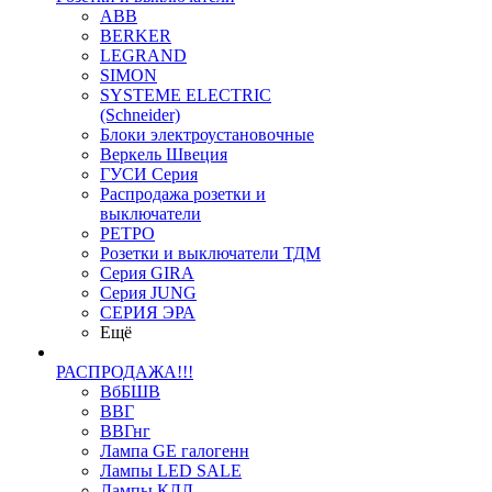
ABB
BERKER
LEGRAND
SIMON
SYSTEME ELECTRIC
(Schneider)
Блоки электроустановочные
Веркель Швеция
ГУСИ Серия
Распродажа розетки и
выключатели
РЕТРО
Розетки и выключатели ТДМ
Серия GIRA
Серия JUNG
СЕРИЯ ЭРА
Ещё
РАСПРОДАЖА!!!
ВбБШВ
ВВГ
ВВГнг
Лампа GE галогенн
Лампы LED SALE
Лампы КЛЛ