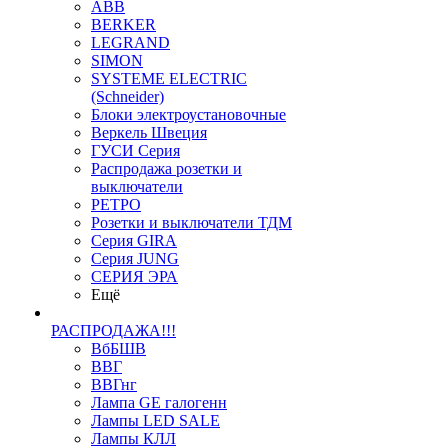
ABB
BERKER
LEGRAND
SIMON
SYSTEME ELECTRIC
(Schneider)
Блоки электроустановочные
Веркель Швеция
ГУСИ Серия
Распродажа розетки и
выключатели
РЕТРО
Розетки и выключатели ТДМ
Серия GIRA
Серия JUNG
СЕРИЯ ЭРА
Ещё
РАСПРОДАЖА!!!
ВбБШВ
ВВГ
ВВГнг
Лампа GE галогенн
Лампы LED SALE
Лампы КЛЛ