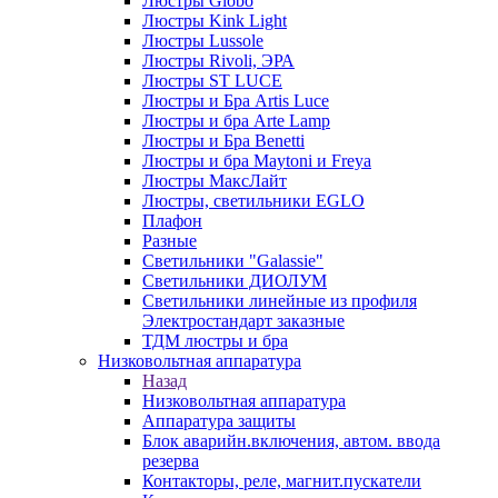
Люстры Globo
Люстры Kink Light
Люстры Lussole
Люстры Rivoli, ЭРА
Люстры ST LUCE
Люстры и Бра Artis Luce
Люстры и бра Arte Lamp
Люстры и Бра Benetti
Люстры и бра Maytoni и Freya
Люстры МаксЛайт
Люстры, светильники EGLO
Плафон
Разные
Светильники "Galassie"
Светильники ДИОЛУМ
Светильники линейные из профиля
Электростандарт заказные
ТДМ люстры и бра
Низковольтная аппаратура
Назад
Низковольтная аппаратура
Аппаратура защиты
Блок аварийн.включения, автом. ввода
резерва
Контакторы, реле, магнит.пускатели