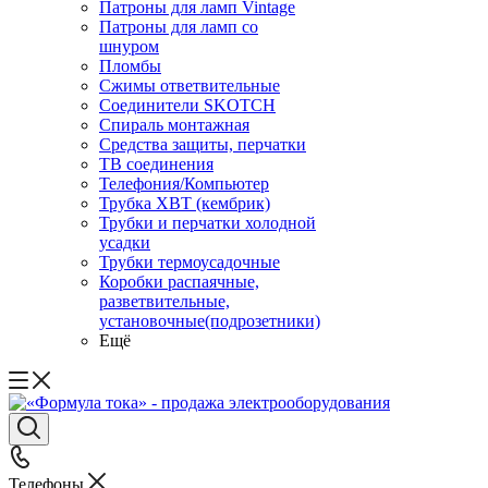
Патроны для ламп Vintage
Патроны для ламп со
шнуром
Пломбы
Сжимы ответвительные
Соединители SKOTCH
Спираль монтажная
Средства защиты, перчатки
ТВ соединения
Телефония/Компьютер
Трубка ХВТ (кембрик)
Трубки и перчатки холодной
усадки
Трубки термоусадочные
Коробки распаячные,
разветвительные,
установочные(подрозетники)
Ещё
Телефоны