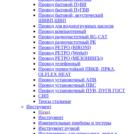
Провод бытовой ПуВВ
Провод бытовой ПуГВВ
Провод бытовой, акустический
ШВВП,ШВП
Провод для водопогружных насосов
Провод компьютерный
Провод радиочастотный RG,САТ
Провод радиочастотный РК
Провод РЕТРО (BIRONI)
Провод РЕТРО (Werkel)
Провод РЕТРО (МЕЗОНИНЪ))
Провод телефонный
Провод термостойкий ПВКВ, ПРКА,
OLFLEX HEAT
Провод установочный АПВ
Провод установочный ПВС
Провод установочный ПУВ, ПУГВ ГОСТ
СИП
Тросы стальные
Инструмент
Назад
Инструмент
Измерительные приборы и тестеры
Инструмент ручной
Инструменты для опрессовки, резки и