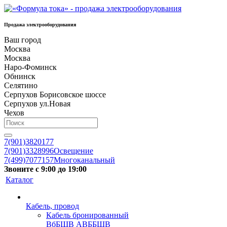
Продажа электрооборудования
Ваш город
Москва
Москва
Наро-Фоминск
Обнинск
Селятино
Серпухов Борисовское шоссе
Серпухов ул.Новая
Чехов
7(901)3820177
7(901)3328996
Освещение
7(499)7077157
Многоканальный
Звоните с 9:00 до 19:00
Каталог
Кабель, провод
Кабель бронированный
ВбБШВ АВББШВ