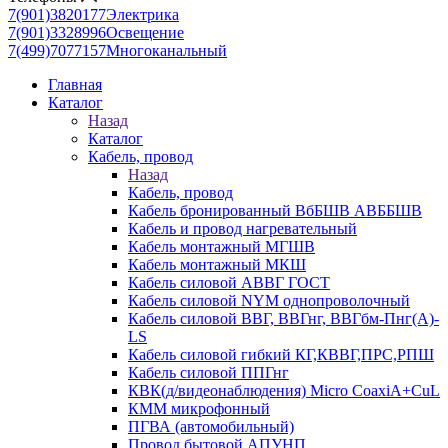
7(901)3820177
Электрика
7(901)3328996
Освещение
7(499)7077157
Многоканальный
Главная
Каталог
Назад
Каталог
Кабель, провод
Назад
Кабель, провод
Кабель бронированный ВбБШВ АВББШВ
Кабель и провод нагревательный
Кабель монтажный МГШВ
Кабель монтажный МКШ
Кабель силовой АВВГ ГОСТ
Кабель силовой NYM однопроволочный
Кабель силовой ВВГ, ВВГнг, ВВГбм-Пнг(А)-
LS
Кабель силовой гибкий КГ,КВВГ,ПРС,РПШ
Кабель силовой ППГнг
КВК(д/видеонаблюдения) Micro CoaxiA+CuL
КММ микрофонный
ПГВА (автомобильный)
Провод бытовой АПУНП