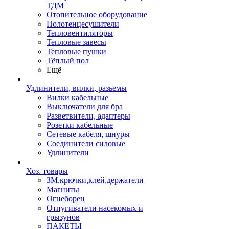
ТДМ
Отопительное оборудование
Полотенцесушители
Тепловентиляторы
Тепловые завесы
Тепловые пушки
Тёплый пол
Ещё
Удлинители, вилки, разьемы
Вилки кабельные
Выключатели для бра
Разветвители, адаптеры
Розетки кабельные
Сетевые кабеля, шнуры
Соединители силовые
Удлинители
Хоз. товары
ЗМ,крючки,клей,держатели
Магниты
Огнеборец
Отпугиватели насекомых и
грызунов
ПАКЕТЫ