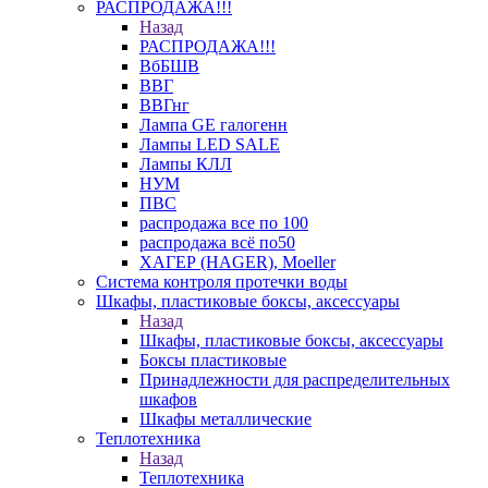
РАСПРОДАЖА!!!
Назад
РАСПРОДАЖА!!!
ВбБШВ
ВВГ
ВВГнг
Лампа GE галогенн
Лампы LED SALE
Лампы КЛЛ
НУМ
ПВС
распродажа все по 100
распродажа всё по50
ХАГЕР (HAGER), Moeller
Система контроля протечки воды
Шкафы, пластиковые боксы, аксессуары
Назад
Шкафы, пластиковые боксы, аксессуары
Боксы пластиковые
Принадлежности для распределительных
шкафов
Шкафы металлические
Теплотехника
Назад
Теплотехника