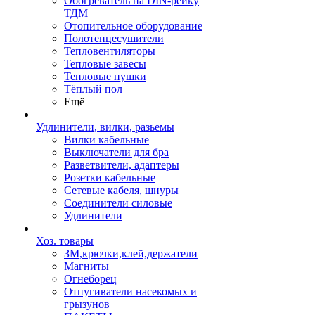
Обогреватель на DIN-рейку
ТДМ
Отопительное оборудование
Полотенцесушители
Тепловентиляторы
Тепловые завесы
Тепловые пушки
Тёплый пол
Ещё
Удлинители, вилки, разьемы
Вилки кабельные
Выключатели для бра
Разветвители, адаптеры
Розетки кабельные
Сетевые кабеля, шнуры
Соединители силовые
Удлинители
Хоз. товары
ЗМ,крючки,клей,держатели
Магниты
Огнеборец
Отпугиватели насекомых и
грызунов