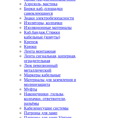
Аэрозоль, мастика
Бирки каб.,площадки
самоклеющиеся
Знаки электробезопасности
Изоляторы, колпачки
Изоляционные материалы
Каб.бандаж.Стяжки
кабельные (хомуты)
Крепеж
Крюки
Лента монтажная
Лента сигнальная, киперная,
оградительная
Люк ревизионный
металлический
Маркеры кабельные
Материалы для заземления и
молниезащита
Муфты
Наконечники, гильзы,
колпачки. ответвители,
разъёмы
Кабеленесущие системы
Патроны для ламп
Патроны для ламп Vintage