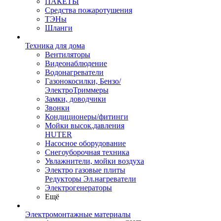
ПАКЕТЫ
Средства пожаротушения
ТЭНы
Шланги
Техника для дома
Вентиляторы
Видеонаблюдение
Водонагреватели
Газонокосилки, Бензо/
ЭлектроТриммеры
Замки, доводчики
Звонки
Кондиционеры/фитинги
Мойки высок.давления
HUTER
Насосное оборудование
Снегоуборочная техника
Увлажнители, мойки воздуха
Электро газовые плиты
Редукторы Эл.нагреватели
Электрогенераторы
Ещё
Электромонтажные материалы