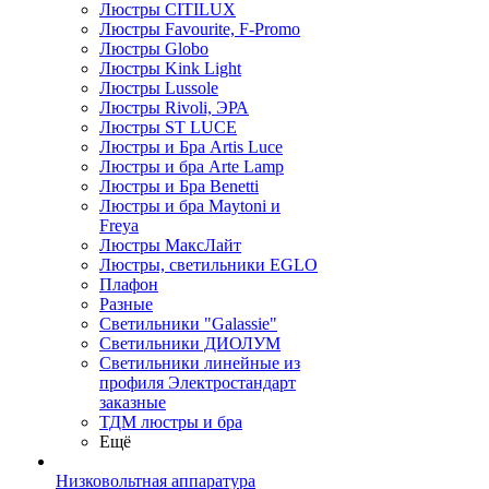
Люстры CITILUX
Люстры Favourite, F-Promo
Люстры Globo
Люстры Kink Light
Люстры Lussole
Люстры Rivoli, ЭРА
Люстры ST LUCE
Люстры и Бра Artis Luce
Люстры и бра Arte Lamp
Люстры и Бра Benetti
Люстры и бра Maytoni и
Freya
Люстры МаксЛайт
Люстры, светильники EGLO
Плафон
Разные
Светильники "Galassie"
Светильники ДИОЛУМ
Светильники линейные из
профиля Электростандарт
заказные
ТДМ люстры и бра
Ещё
Низковольтная аппаратура