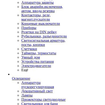
Аппаратура защиты
Блок аварийн.включения,
автом. ввода резерва
Контакторы, реле,
магнит.пускатели
Концевые выключатели
Приборы
Розетки на DIN рейку
Рубильники, разъединители
Светосигнальная арматура,
посты, кнопки
Счетчики
Таймеры, термостаты
Умный дом
Устройства питания
Электродвигатели
Ещё
Освещение
Аппаратура
пускорегулирующая
Декоративный свет
Лампы
Прожекторы светодиодные
Светильники для бани