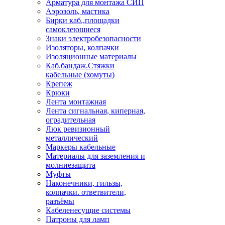
Арматура для монтажа СИП
Аэрозоль, мастика
Бирки каб.,площадки
самоклеющиеся
Знаки электробезопасности
Изоляторы, колпачки
Изоляционные материалы
Каб.бандаж.Стяжки
кабельные (хомуты)
Крепеж
Крюки
Лента монтажная
Лента сигнальная, киперная,
оградительная
Люк ревизионный
металлический
Маркеры кабельные
Материалы для заземления и
молниезащита
Муфты
Наконечники, гильзы,
колпачки. ответвители,
разъёмы
Кабеленесущие системы
Патроны для ламп