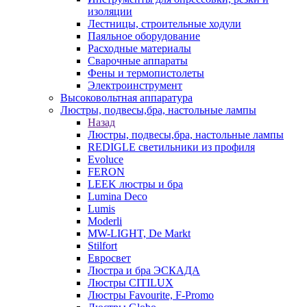
изоляции
Лестницы, строительные ходули
Паяльное оборудование
Расходные материалы
Сварочные аппараты
Фены и термопистолеты
Электроинструмент
Высоковольтная аппаратура
Люстры, подвесы,бра, настольные лампы
Назад
Люстры, подвесы,бра, настольные лампы
REDIGLE светильники из профиля
Evoluce
FERON
LEEK люстры и бра
Lumina Deco
Lumis
Moderli
MW-LIGHT, De Markt
Stilfort
Евросвет
Люстра и бра ЭСКАДА
Люстры CITILUX
Люстры Favourite, F-Promo