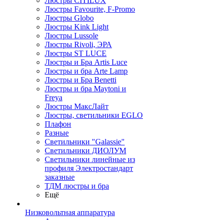
Люстры CITILUX
Люстры Favourite, F-Promo
Люстры Globo
Люстры Kink Light
Люстры Lussole
Люстры Rivoli, ЭРА
Люстры ST LUCE
Люстры и Бра Artis Luce
Люстры и бра Arte Lamp
Люстры и Бра Benetti
Люстры и бра Maytoni и
Freya
Люстры МаксЛайт
Люстры, светильники EGLO
Плафон
Разные
Светильники "Galassie"
Светильники ДИОЛУМ
Светильники линейные из
профиля Электростандарт
заказные
ТДМ люстры и бра
Ещё
Низковольтная аппаратура