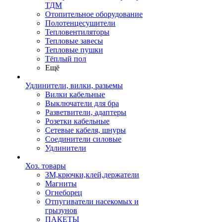
ТДМ
Отопительное оборудование
Полотенцесушители
Тепловентиляторы
Тепловые завесы
Тепловые пушки
Тёплый пол
Ещё
Удлинители, вилки, разьемы
Вилки кабельные
Выключатели для бра
Разветвители, адаптеры
Розетки кабельные
Сетевые кабеля, шнуры
Соединители силовые
Удлинители
Хоз. товары
ЗМ,крючки,клей,держатели
Магниты
Огнеборец
Отпугиватели насекомых и
грызунов
ПАКЕТЫ