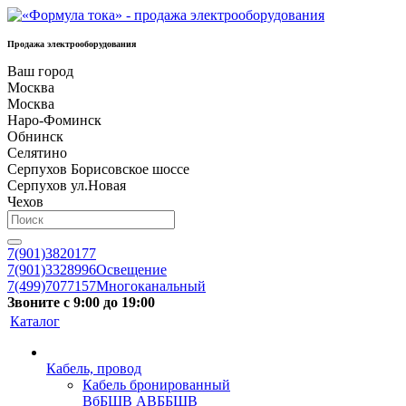
Продажа электрооборудования
Ваш город
Москва
Москва
Наро-Фоминск
Обнинск
Селятино
Серпухов Борисовское шоссе
Серпухов ул.Новая
Чехов
7(901)3820177
7(901)3328996
Освещение
7(499)7077157
Многоканальный
Звоните с 9:00 до 19:00
Каталог
Кабель, провод
Кабель бронированный
ВбБШВ АВББШВ