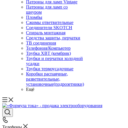
Патроны для ламп Vintage
Патроны для ламп со
шнуром
Пломбы
Сжимы ответвительные
Соединители SKOTCH
Спираль монтажная
Средства защиты, перчатки
ТВ соединения
Телефония/Компьютер
Трубка ХВТ (кембрик)
Трубки и перчатки холодной
усадки
Трубки термоусадочные
Коробки распаячные,
разветвительные,
установочные(подрозетники)
Ещё
Телефоны