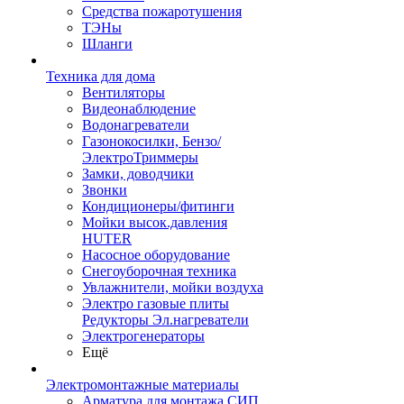
Средства пожаротушения
ТЭНы
Шланги
Техника для дома
Вентиляторы
Видеонаблюдение
Водонагреватели
Газонокосилки, Бензо/
ЭлектроТриммеры
Замки, доводчики
Звонки
Кондиционеры/фитинги
Мойки высок.давления
HUTER
Насосное оборудование
Снегоуборочная техника
Увлажнители, мойки воздуха
Электро газовые плиты
Редукторы Эл.нагреватели
Электрогенераторы
Ещё
Электромонтажные материалы
Арматура для монтажа СИП