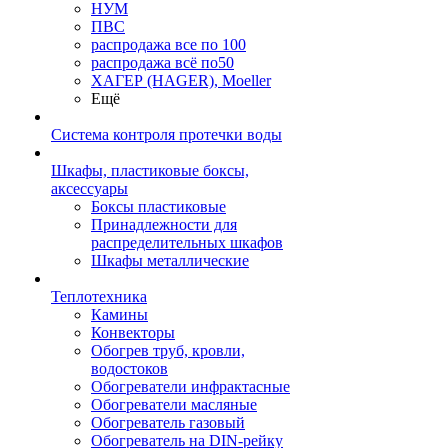
НУМ
ПВС
распродажа все по 100
распродажа всё по50
ХАГЕР (HAGER), Moeller
Ещё
Система контроля протечки воды
Шкафы, пластиковые боксы,
аксессуары
Боксы пластиковые
Принадлежности для
распределительных шкафов
Шкафы металлические
Теплотехника
Камины
Конвекторы
Обогрев труб, кровли,
водостоков
Обогреватели инфрактасные
Обогреватели масляные
Обогреватель газовый
Обогреватель на DIN-рейку