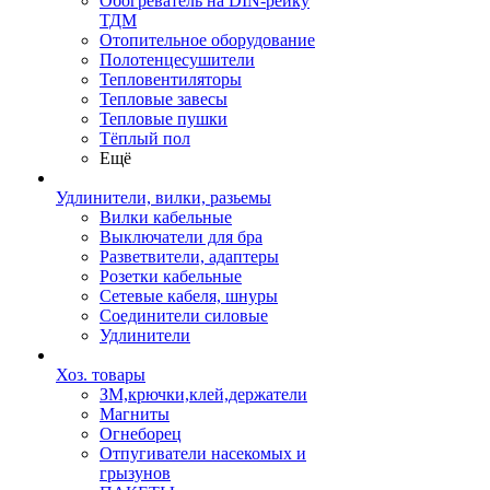
Обогреватель на DIN-рейку
ТДМ
Отопительное оборудование
Полотенцесушители
Тепловентиляторы
Тепловые завесы
Тепловые пушки
Тёплый пол
Ещё
Удлинители, вилки, разьемы
Вилки кабельные
Выключатели для бра
Разветвители, адаптеры
Розетки кабельные
Сетевые кабеля, шнуры
Соединители силовые
Удлинители
Хоз. товары
ЗМ,крючки,клей,держатели
Магниты
Огнеборец
Отпугиватели насекомых и
грызунов