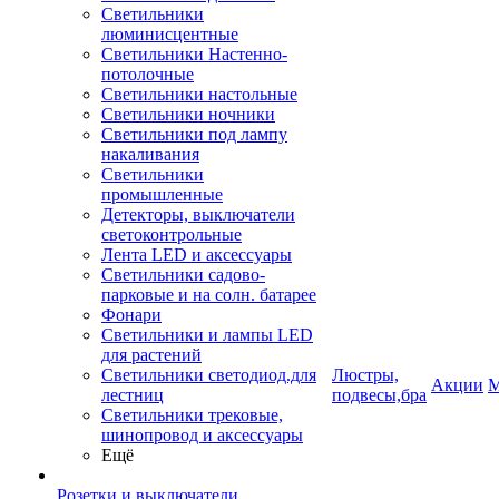
Светильники
люминисцентные
Светильники Настенно-
потолочные
Светильники настольные
Светильники ночники
Светильники под лампу
накаливания
Светильники
промышленные
Детекторы, выключатели
светоконтрольные
Лента LED и аксессуары
Светильники садово-
парковые и на солн. батарее
Фонари
Светильники и лампы LED
для растений
Светильники светодиод.для
Люстры,
Акции
М
лестниц
подвесы,бра
Светильники трековые,
шинопровод и аксессуары
Ещё
Розетки и выключатели