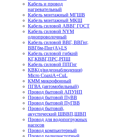
Кабель и провод
нагревательный
Кабель монтажный МГШВ
Кабель монтажный МКШ
Кабель силовой АВВГ ГОСТ
Кабель силовой NYM
однопроволочный
Кабель силовой ВВГ, ВВГнг,
ВВГбм-Пнг(А)-LS
Кабель силовой гибкий
КГ,КВВГ,ПРС,РПШ
Кабель силовой ППГнг
КВК(д/видеонаблюдения)
Micro CoaxiA+CuL
КММ микрофонный
ПГВА (автомобильный)
Провод бытовой АПУНП
Провод бытовой ПуВВ
Провод бытовой ПуГВВ
Провод бытовой,
акустический ШВВП,ШВП
Провод для водопогружных
насосов
Провод компьютерный
Провод радиочастотный