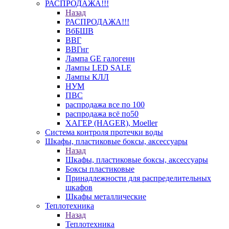
РАСПРОДАЖА!!!
Назад
РАСПРОДАЖА!!!
ВбБШВ
ВВГ
ВВГнг
Лампа GE галогенн
Лампы LED SALE
Лампы КЛЛ
НУМ
ПВС
распродажа все по 100
распродажа всё по50
ХАГЕР (HAGER), Moeller
Система контроля протечки воды
Шкафы, пластиковые боксы, аксессуары
Назад
Шкафы, пластиковые боксы, аксессуары
Боксы пластиковые
Принадлежности для распределительных
шкафов
Шкафы металлические
Теплотехника
Назад
Теплотехника