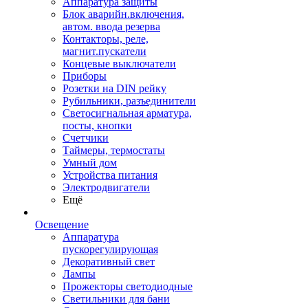
Аппаратура защиты
Блок аварийн.включения,
автом. ввода резерва
Контакторы, реле,
магнит.пускатели
Концевые выключатели
Приборы
Розетки на DIN рейку
Рубильники, разъединители
Светосигнальная арматура,
посты, кнопки
Счетчики
Таймеры, термостаты
Умный дом
Устройства питания
Электродвигатели
Ещё
Освещение
Аппаратура
пускорегулирующая
Декоративный свет
Лампы
Прожекторы светодиодные
Светильники для бани