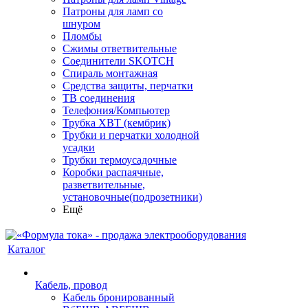
Патроны для ламп со
шнуром
Пломбы
Сжимы ответвительные
Соединители SKOTCH
Спираль монтажная
Средства защиты, перчатки
ТВ соединения
Телефония/Компьютер
Трубка ХВТ (кембрик)
Трубки и перчатки холодной
усадки
Трубки термоусадочные
Коробки распаячные,
разветвительные,
установочные(подрозетники)
Ещё
Каталог
Кабель, провод
Кабель бронированный