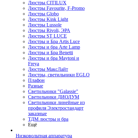
Люстры CITILUX
Люстры Favourite, F-Promo
Люстры Globo
Люстры Kink Light
Люстры Lussole
Люстры Rivoli, ЭРА
Люстры ST LUCE
Люстры и Бра Artis Luce
Люстры и бра Arte Lamp
Люстры и Бра Benetti
Люстры и бра Maytoni и
Freya
Люстры МаксЛайт
Люстры, светильники EGLO
Плафон
Разные
Светильники "Galassie"
Светильники ДИОЛУМ
Светильники линейные из
профиля Электростандарт
заказные
ТДМ люстры и бра
Ещё
Низковольтная аппаратура