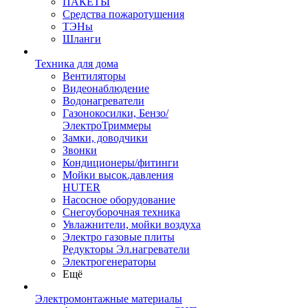
ПАКЕТЫ
Средства пожаротушения
ТЭНы
Шланги
Техника для дома
Вентиляторы
Видеонаблюдение
Водонагреватели
Газонокосилки, Бензо/
ЭлектроТриммеры
Замки, доводчики
Звонки
Кондиционеры/фитинги
Мойки высок.давления
HUTER
Насосное оборудование
Снегоуборочная техника
Увлажнители, мойки воздуха
Электро газовые плиты
Редукторы Эл.нагреватели
Электрогенераторы
Ещё
Электромонтажные материалы