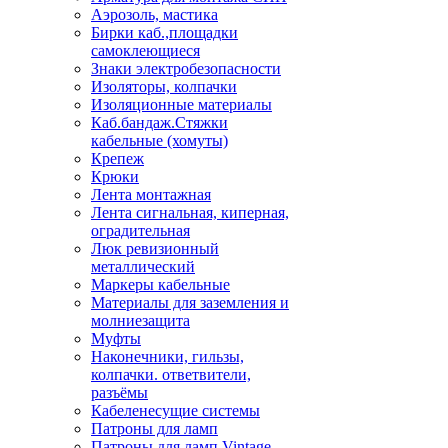
Аэрозоль, мастика
Бирки каб.,площадки
самоклеющиеся
Знаки электробезопасности
Изоляторы, колпачки
Изоляционные материалы
Каб.бандаж.Стяжки
кабельные (хомуты)
Крепеж
Крюки
Лента монтажная
Лента сигнальная, киперная,
оградительная
Люк ревизионный
металлический
Маркеры кабельные
Материалы для заземления и
молниезащита
Муфты
Наконечники, гильзы,
колпачки. ответвители,
разъёмы
Кабеленесущие системы
Патроны для ламп
Патроны для ламп Vintage