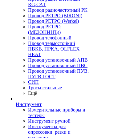
RG,САТ
Провод радиочастотный РК
Провод РЕТРО (BIRONI)
Провод РЕТРО (Werkel)
Провод РЕТРО
(МЕЗОНИНЪ))
Провод телефонный
Провод термостойкий
ПВКВ, ПРКА, OLFLEX
HEAT
Провод установочный АПВ
Провод установочный ПВС
Провод установочный ПУВ,
ПУГВ ГОСТ
СИП
Тросы стальные
Ещё
Инструмент
Измерительные приборы и
тестеры
Инструмент ручной
Инструменты для
опрессовки, резки и
изоляции