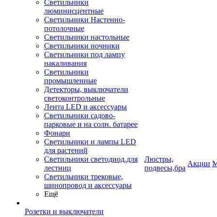
Светильники
люминисцентные
Светильники Настенно-
потолочные
Светильники настольные
Светильники ночники
Светильники под лампу
накаливания
Светильники
промышленные
Детекторы, выключатели
светоконтрольные
Лента LED и аксессуары
Светильники садово-
парковые и на солн. батарее
Фонари
Светильники и лампы LED
для растений
Светильники светодиод.для
Люстры,
Акции
М
лестниц
подвесы,бра
Светильники трековые,
шинопровод и аксессуары
Ещё
Розетки и выключатели