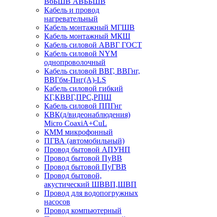
ВбБШВ АВББШВ
Кабель и провод
нагревательный
Кабель монтажный МГШВ
Кабель монтажный МКШ
Кабель силовой АВВГ ГОСТ
Кабель силовой NYM
однопроволочный
Кабель силовой ВВГ, ВВГнг,
ВВГбм-Пнг(А)-LS
Кабель силовой гибкий
КГ,КВВГ,ПРС,РПШ
Кабель силовой ППГнг
КВК(д/видеонаблюдения)
Micro CoaxiA+CuL
КММ микрофонный
ПГВА (автомобильный)
Провод бытовой АПУНП
Провод бытовой ПуВВ
Провод бытовой ПуГВВ
Провод бытовой,
акустический ШВВП,ШВП
Провод для водопогружных
насосов
Провод компьютерный