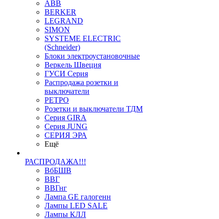
ABB
BERKER
LEGRAND
SIMON
SYSTEME ELECTRIC
(Schneider)
Блоки электроустановочные
Веркель Швеция
ГУСИ Серия
Распродажа розетки и
выключатели
РЕТРО
Розетки и выключатели ТДМ
Серия GIRA
Серия JUNG
СЕРИЯ ЭРА
Ещё
РАСПРОДАЖА!!!
ВбБШВ
ВВГ
ВВГнг
Лампа GE галогенн
Лампы LED SALE
Лампы КЛЛ