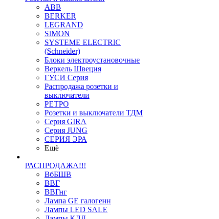
ABB
BERKER
LEGRAND
SIMON
SYSTEME ELECTRIC
(Schneider)
Блоки электроустановочные
Веркель Швеция
ГУСИ Серия
Распродажа розетки и
выключатели
РЕТРО
Розетки и выключатели ТДМ
Серия GIRA
Серия JUNG
СЕРИЯ ЭРА
Ещё
РАСПРОДАЖА!!!
ВбБШВ
ВВГ
ВВГнг
Лампа GE галогенн
Лампы LED SALE
Лампы КЛЛ