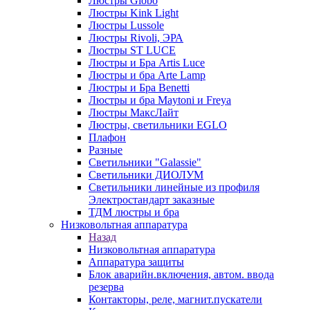
Люстры Globo
Люстры Kink Light
Люстры Lussole
Люстры Rivoli, ЭРА
Люстры ST LUCE
Люстры и Бра Artis Luce
Люстры и бра Arte Lamp
Люстры и Бра Benetti
Люстры и бра Maytoni и Freya
Люстры МаксЛайт
Люстры, светильники EGLO
Плафон
Разные
Светильники "Galassie"
Светильники ДИОЛУМ
Светильники линейные из профиля
Электростандарт заказные
ТДМ люстры и бра
Низковольтная аппаратура
Назад
Низковольтная аппаратура
Аппаратура защиты
Блок аварийн.включения, автом. ввода
резерва
Контакторы, реле, магнит.пускатели