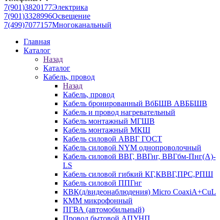
7(901)3820177
Электрика
7(901)3328996
Освещение
7(499)7077157
Многоканальный
Главная
Каталог
Назад
Каталог
Кабель, провод
Назад
Кабель, провод
Кабель бронированный ВбБШВ АВББШВ
Кабель и провод нагревательный
Кабель монтажный МГШВ
Кабель монтажный МКШ
Кабель силовой АВВГ ГОСТ
Кабель силовой NYM однопроволочный
Кабель силовой ВВГ, ВВГнг, ВВГбм-Пнг(А)-
LS
Кабель силовой гибкий КГ,КВВГ,ПРС,РПШ
Кабель силовой ППГнг
КВК(д/видеонаблюдения) Micro CoaxiA+CuL
КММ микрофонный
ПГВА (автомобильный)
Провод бытовой АПУНП