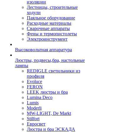
изоляции
Лестницы, строительные
ходули
Паяльное оборудование
Расходные материалы
Сварочные аппараты
Фены и термопистолеты
Электроинструмент
Высоковольтная аппаратура
Люстры, подвесы,бра, настольные
лампы
REDIGLE светильники из
профиля
Evoluce
FERON
LEEK люстры и бра
Lumina Deco
Lumis
Moderli
MW-LIGHT, De Markt
Stilfort
Евросвет
Люстра и бра ЭСКАДА