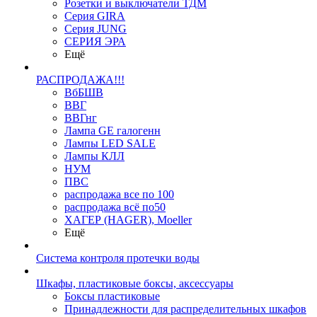
Розетки и выключатели ТДМ
Серия GIRA
Серия JUNG
СЕРИЯ ЭРА
Ещё
РАСПРОДАЖА!!!
ВбБШВ
ВВГ
ВВГнг
Лампа GE галогенн
Лампы LED SALE
Лампы КЛЛ
НУМ
ПВС
распродажа все по 100
распродажа всё по50
ХАГЕР (HAGER), Moeller
Ещё
Система контроля протечки воды
Шкафы, пластиковые боксы, аксессуары
Боксы пластиковые
Принадлежности для распределительных шкафов