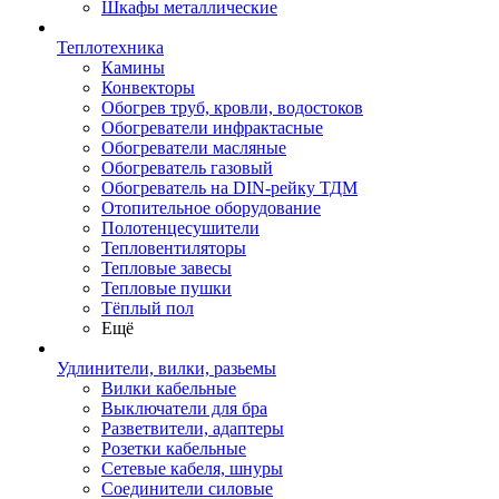
Шкафы металлические
Теплотехника
Камины
Конвекторы
Обогрев труб, кровли, водостоков
Обогреватели инфрактасные
Обогреватели масляные
Обогреватель газовый
Обогреватель на DIN-рейку ТДМ
Отопительное оборудование
Полотенцесушители
Тепловентиляторы
Тепловые завесы
Тепловые пушки
Тёплый пол
Ещё
Удлинители, вилки, разьемы
Вилки кабельные
Выключатели для бра
Разветвители, адаптеры
Розетки кабельные
Сетевые кабеля, шнуры
Соединители силовые