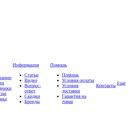
Информация
Помощь
Статьи
Помощь
пании
Видео
Условия оплаты
ти
Ещё
Вопрос-
Условия
Контакты
дники
ответ
доставки
сии
Скидки
Гарантия на
ика
Бренды
товар