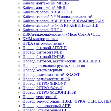
Кабель монтажный МГШВ
Кабель монтажный МКШ
Кабель силовой АВВГ ГОСТ
Кабель силовой NYM однопроволочный
Кабель силовой ВВГ, ВВГнг, ВВГбм-Пнг(А)-LS
Кабель силовой гибкий КГ,КВВГ,ПРС,РПШ
Кабель силовой ППГнг
КВК(д/видеонаблюдения) Micro CoaxiA+CuL
КММ микрофонный
ПГВА (автомобильный)
Провод бытовой АПУНП
Провод бытовой ПуВВ
Провод бытовой ПуГВВ
Провод бытовой, акустический ШВВП,ШВП
Провод для водопогружных насосов
Провод компьютерный
Провод радиочастотный RG,САТ
Провод радиочастотный РК
Провод РЕТРО (BIRONI)
Провод РЕТРО (Werkel)
Провод РЕТРО (МЕЗОНИНЪ))
Провод телефонный
Провод термостойкий ПВКВ, ПРКА, OLFLEX HE
Провод установочный АПВ
Провод установочный ПВС