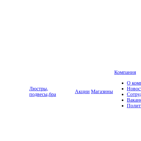
Компания
О ком
Люстры,
Новос
Акции
Магазины
подвесы,бра
Сотру
Вакан
Полит