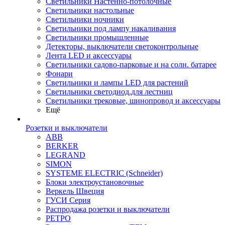
Светильники Настенно-потолочные
Светильники настольные
Светильники ночники
Светильники под лампу накаливания
Светильники промышленные
Детекторы, выключатели светоконтрольные
Лента LED и аксессуары
Светильники садово-парковые и на солн. батарее
Фонари
Светильники и лампы LED для растений
Светильники светодиод.для лестниц
Светильники трековые, шинопровод и аксессуары
Ещё
Розетки и выключатели
ABB
BERKER
LEGRAND
SIMON
SYSTEME ELECTRIC (Schneider)
Блоки электроустановочные
Веркель Швеция
ГУСИ Серия
Распродажа розетки и выключатели
РЕТРО