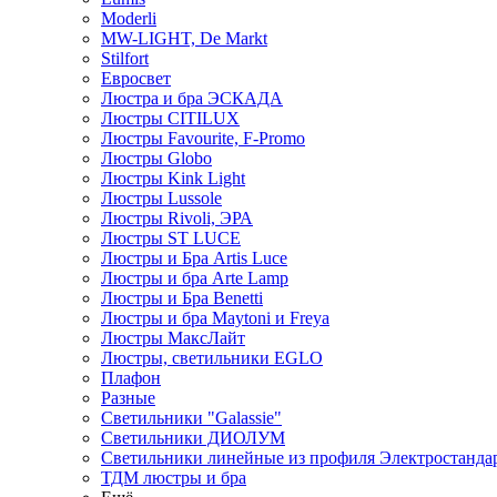
Moderli
MW-LIGHT, De Markt
Stilfort
Евросвет
Люстра и бра ЭСКАДА
Люстры CITILUX
Люстры Favourite, F-Promo
Люстры Globo
Люстры Kink Light
Люстры Lussole
Люстры Rivoli, ЭРА
Люстры ST LUCE
Люстры и Бра Artis Luce
Люстры и бра Arte Lamp
Люстры и Бра Benetti
Люстры и бра Maytoni и Freya
Люстры МаксЛайт
Люстры, светильники EGLO
Плафон
Разные
Светильники "Galassie"
Светильники ДИОЛУМ
Светильники линейные из профиля Электростандар
ТДМ люстры и бра