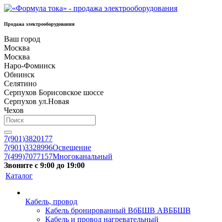
Продажа электрооборудования
Ваш город
Москва
Москва
Наро-Фоминск
Обнинск
Селятино
Серпухов Борисовское шоссе
Серпухов ул.Новая
Чехов
7(901)3820177
7(901)3328996
Освещение
7(499)7077157
Многоканальный
Звоните с 9:00 до 19:00
Каталог
Кабель, провод
Кабель бронированный ВбБШВ АВББШВ
Кабель и провод нагревательный