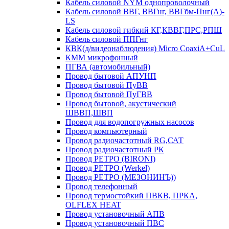
Кабель силовой NYM однопроволочный
Кабель силовой ВВГ, ВВГнг, ВВГбм-Пнг(А)-
LS
Кабель силовой гибкий КГ,КВВГ,ПРС,РПШ
Кабель силовой ППГнг
КВК(д/видеонаблюдения) Micro CoaxiA+CuL
КММ микрофонный
ПГВА (автомобильный)
Провод бытовой АПУНП
Провод бытовой ПуВВ
Провод бытовой ПуГВВ
Провод бытовой, акустический
ШВВП,ШВП
Провод для водопогружных насосов
Провод компьютерный
Провод радиочастотный RG,САТ
Провод радиочастотный РК
Провод РЕТРО (BIRONI)
Провод РЕТРО (Werkel)
Провод РЕТРО (МЕЗОНИНЪ))
Провод телефонный
Провод термостойкий ПВКВ, ПРКА,
OLFLEX HEAT
Провод установочный АПВ
Провод установочный ПВС