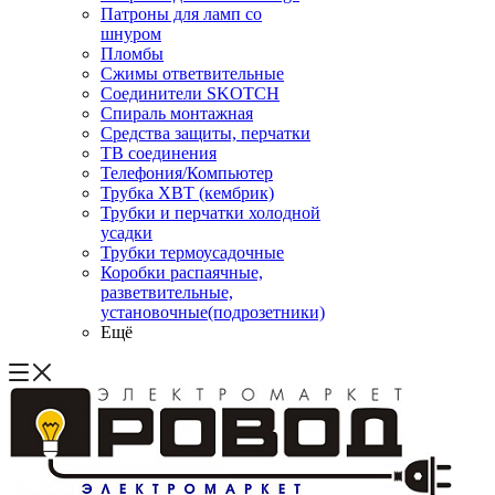
Патроны для ламп со
шнуром
Пломбы
Сжимы ответвительные
Соединители SKOTCH
Спираль монтажная
Средства защиты, перчатки
ТВ соединения
Телефония/Компьютер
Трубка ХВТ (кембрик)
Трубки и перчатки холодной
усадки
Трубки термоусадочные
Коробки распаячные,
разветвительные,
установочные(подрозетники)
Ещё