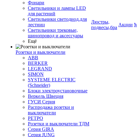
Фонари
Светильники и лампы LED
для растений
Светильники светодиод.для
Люстры,
лестниц
Акции
М
подвесы,бра
Светильники трековые,
шинопровод и аксессуары
Ещё
Розетки и выключатели
ABB
BERKER
LEGRAND
SIMON
SYSTEME ELECTRIC
(Schneider)
Блоки электроустановочные
Веркель Швеция
ГУСИ Серия
Распродажа розетки и
выключатели
РЕТРО
Розетки и выключатели ТДМ
Серия GIRA
Серия JUNG