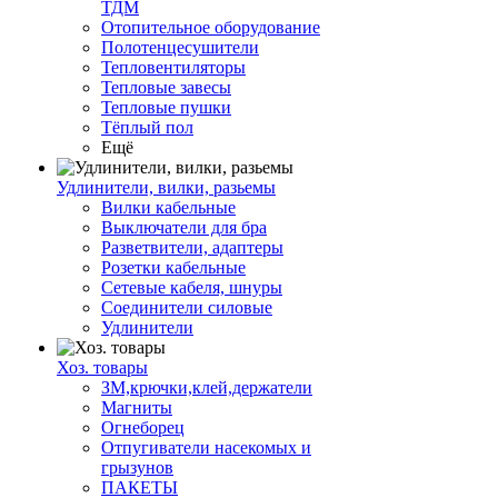
ТДМ
Отопительное оборудование
Полотенцесушители
Тепловентиляторы
Тепловые завесы
Тепловые пушки
Тёплый пол
Ещё
Удлинители, вилки, разьемы
Вилки кабельные
Выключатели для бра
Разветвители, адаптеры
Розетки кабельные
Сетевые кабеля, шнуры
Соединители силовые
Удлинители
Хоз. товары
ЗМ,крючки,клей,держатели
Магниты
Огнеборец
Отпугиватели насекомых и
грызунов
ПАКЕТЫ