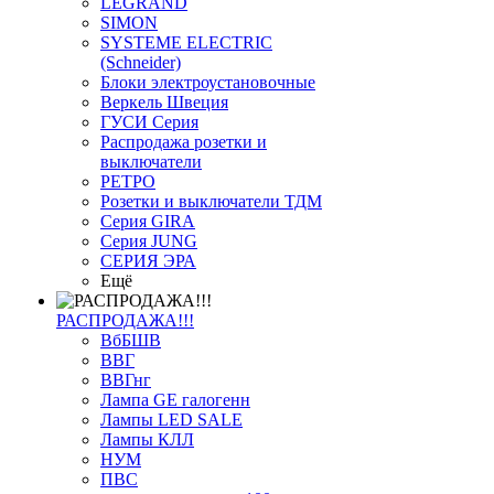
LEGRAND
SIMON
SYSTEME ELECTRIC
(Schneider)
Блоки электроустановочные
Веркель Швеция
ГУСИ Серия
Распродажа розетки и
выключатели
РЕТРО
Розетки и выключатели ТДМ
Серия GIRA
Серия JUNG
СЕРИЯ ЭРА
Ещё
РАСПРОДАЖА!!!
ВбБШВ
ВВГ
ВВГнг
Лампа GE галогенн
Лампы LED SALE
Лампы КЛЛ
НУМ
ПВС