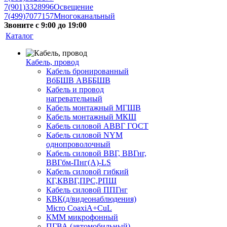
7(901)3328996
Освещение
7(499)7077157
Многоканальный
Звоните с 9:00 до 19:00
Каталог
Кабель, провод
Кабель бронированный
ВбБШВ АВББШВ
Кабель и провод
нагревательный
Кабель монтажный МГШВ
Кабель монтажный МКШ
Кабель силовой АВВГ ГОСТ
Кабель силовой NYM
однопроволочный
Кабель силовой ВВГ, ВВГнг,
ВВГбм-Пнг(А)-LS
Кабель силовой гибкий
КГ,КВВГ,ПРС,РПШ
Кабель силовой ППГнг
КВК(д/видеонаблюдения)
Micro CoaxiA+CuL
КММ микрофонный
ПГВА (автомобильный)