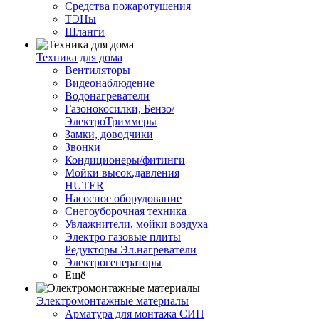
Средства пожаротушения
ТЭНы
Шланги
Техника для дома
Вентиляторы
Видеонаблюдение
Водонагреватели
Газонокосилки, Бензо/
ЭлектроТриммеры
Замки, доводчики
Звонки
Кондиционеры/фитинги
Мойки высок.давления
HUTER
Насосное оборудование
Снегоуборочная техника
Увлажнители, мойки воздуха
Электро газовые плиты
Редукторы Эл.нагреватели
Электрогенераторы
Ещё
Электромонтажные материалы
Арматура для монтажа СИП