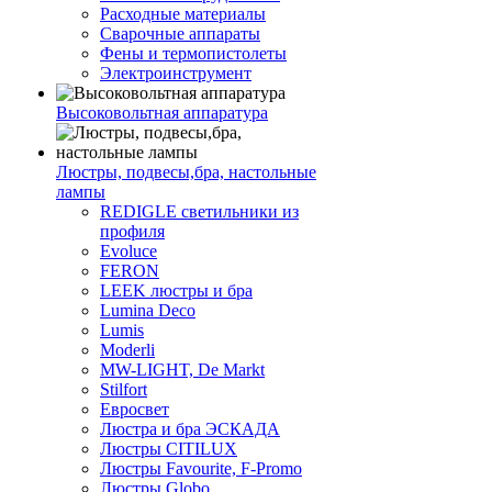
Расходные материалы
Сварочные аппараты
Фены и термопистолеты
Электроинструмент
Высоковольтная аппаратура
Люстры, подвесы,бра, настольные
лампы
REDIGLE светильники из
профиля
Evoluce
FERON
LEEK люстры и бра
Lumina Deco
Lumis
Moderli
MW-LIGHT, De Markt
Stilfort
Евросвет
Люстра и бра ЭСКАДА
Люстры CITILUX
Люстры Favourite, F-Promo
Люстры Globo