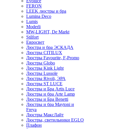
Evoluce
FERON
LEEK люстры и бра
Lumina Deco
Lumis
Moderli
MW-LIGHT, De Markt
Stilfort
Евросвет
Люстра и бра ЭСКАДА
Люстры CITILUX
Люстры Favourite, F-Promo
Люстры Globo
Люстры Kink Light
Люстры Lussole
Люстры Rivoli, ЭРА
Люстры ST LUCE
Люстры и Бра Artis Luce
Люстры и бра Arte Lamp
Люстры и Бра Benetti
Люстры и бра Maytoni и
Freya
Люстры МаксЛайт
Люстры, светильники EGLO
Плафон