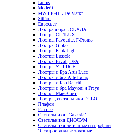
Lumis
Moderli
MW-LIGHT, De Markt
Stilfort
Евросвет
Люстра и бра ЭСКАДА
Люстры CITILUX
Люстры Favourite, F-Promo
Люстры Globo
Люстры Kink Light
Люстры Lussole
Люстры Rivoli, ЭРА
Люстры ST LUCE
Люстры и Бра Artis Luce
Люстры и бра Arte Lamp
Люстры и Бра Benetti
Люстры и бра Maytoni и Freya
Люстры МаксЛайт
Люстры, светильники EGLO
Плафон
Разные
Светильники "Galassie"
Светильники ДИОЛУМ
Светильники линейные из профиля
Электростандарт заказные