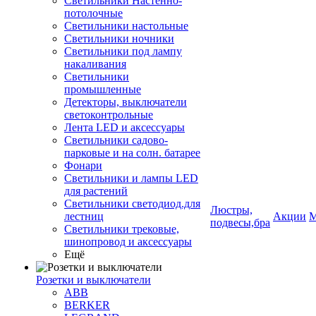
Светильники Настенно-
потолочные
Светильники настольные
Светильники ночники
Светильники под лампу
накаливания
Светильники
промышленные
Детекторы, выключатели
светоконтрольные
Лента LED и аксессуары
Светильники садово-
парковые и на солн. батарее
Фонари
Светильники и лампы LED
для растений
Светильники светодиод.для
Люстры,
лестниц
Акции
М
подвесы,бра
Светильники трековые,
шинопровод и аксессуары
Ещё
Розетки и выключатели
ABB
BERKER