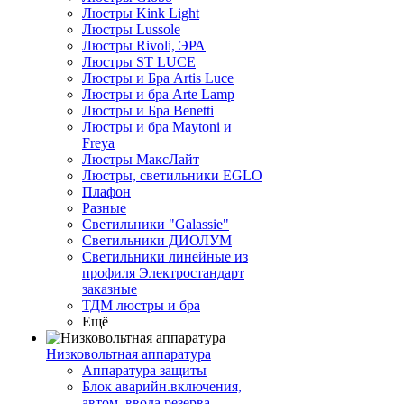
Люстры Kink Light
Люстры Lussole
Люстры Rivoli, ЭРА
Люстры ST LUCE
Люстры и Бра Artis Luce
Люстры и бра Arte Lamp
Люстры и Бра Benetti
Люстры и бра Maytoni и
Freya
Люстры МаксЛайт
Люстры, светильники EGLO
Плафон
Разные
Светильники "Galassie"
Светильники ДИОЛУМ
Светильники линейные из
профиля Электростандарт
заказные
ТДМ люстры и бра
Ещё
Низковольтная аппаратура
Аппаратура защиты
Блок аварийн.включения,
автом. ввода резерва