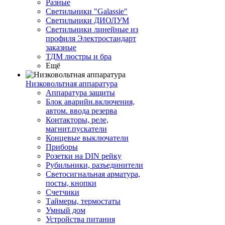
Разные
Светильники "Galassie"
Светильники ДИОЛУМ
Светильники линейные из
профиля Электростандарт
заказные
ТДМ люстры и бра
Ещё
Низковольтная аппаратура
Аппаратура защиты
Блок аварийн.включения,
автом. ввода резерва
Контакторы, реле,
магнит.пускатели
Концевые выключатели
Приборы
Розетки на DIN рейку
Рубильники, разъединители
Светосигнальная арматура,
посты, кнопки
Счетчики
Таймеры, термостаты
Умный дом
Устройства питания