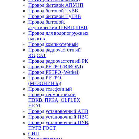
Провод бытовой АПУНП
Провод бытовой ПуВВ
Провод бытовой ПуГВВ
Провод бытовой,
акустический ШВВП,ШВП
Провод для водопогружных
насосов
Провод компьютерный
Провод радиочастотный
RG,САТ
Провод радиочастотный РК
Провод РЕТРО (BIRONI)
Провод РЕТРО (Werkel)
Провод РЕТРО
(МЕЗОНИНЪ))
Провод телефонный
Провод термостойкий
ПВКВ, ПРКА, OLFLEX
HEAT
Провод установочный АПВ
Провод установочный ПВС
Провод установочный ПУВ,
ПУГВ ГОСТ
СИП