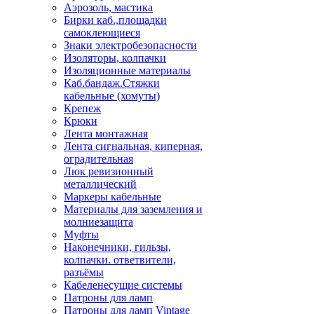
Аэрозоль, мастика
Бирки каб.,площадки
самоклеющиеся
Знаки электробезопасности
Изоляторы, колпачки
Изоляционные материалы
Каб.бандаж.Стяжки
кабельные (хомуты)
Крепеж
Крюки
Лента монтажная
Лента сигнальная, киперная,
оградительная
Люк ревизионный
металлический
Маркеры кабельные
Материалы для заземления и
молниезащита
Муфты
Наконечники, гильзы,
колпачки. ответвители,
разъёмы
Кабеленесущие системы
Патроны для ламп
Патроны для ламп Vintage