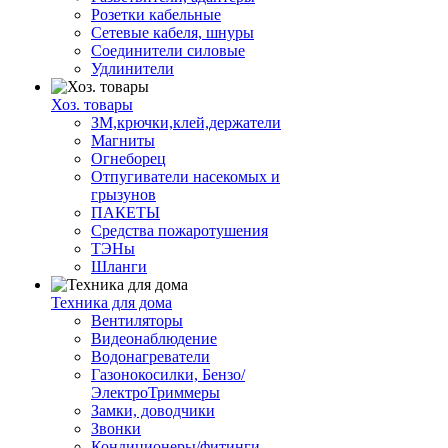
Розетки кабельные
Сетевые кабеля, шнуры
Соединители силовые
Удлинители
Хоз. товары
ЗМ,крючки,клей,держатели
Магниты
Огнеборец
Отпугиватели насекомых и
грызунов
ПАКЕТЫ
Средства пожаротушения
ТЭНы
Шланги
Техника для дома
Вентиляторы
Видеонаблюдение
Водонагреватели
Газонокосилки, Бензо/
ЭлектроТриммеры
Замки, доводчики
Звонки
Кондиционеры/фитинги