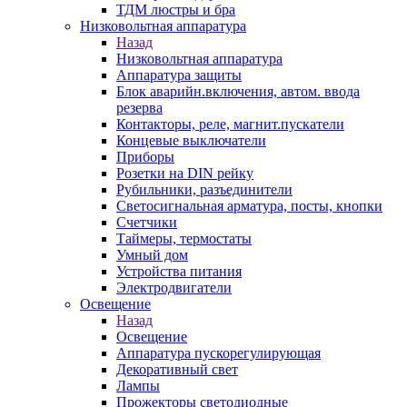
ТДМ люстры и бра
Низковольтная аппаратура
Назад
Низковольтная аппаратура
Аппаратура защиты
Блок аварийн.включения, автом. ввода
резерва
Контакторы, реле, магнит.пускатели
Концевые выключатели
Приборы
Розетки на DIN рейку
Рубильники, разъединители
Светосигнальная арматура, посты, кнопки
Счетчики
Таймеры, термостаты
Умный дом
Устройства питания
Электродвигатели
Освещение
Назад
Освещение
Аппаратура пускорегулирующая
Декоративный свет
Лампы
Прожекторы светодиодные