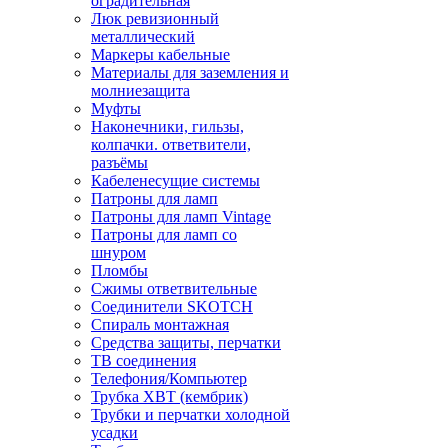
оградительная
Люк ревизионный
металлический
Маркеры кабельные
Материалы для заземления и
молниезащита
Муфты
Наконечники, гильзы,
колпачки. ответвители,
разъёмы
Кабеленесущие системы
Патроны для ламп
Патроны для ламп Vintage
Патроны для ламп со
шнуром
Пломбы
Сжимы ответвительные
Соединители SKOTCH
Спираль монтажная
Средства защиты, перчатки
ТВ соединения
Телефония/Компьютер
Трубка ХВТ (кембрик)
Трубки и перчатки холодной
усадки