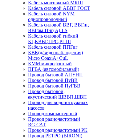
Кабель монтажный МКШ
Кабель силовой АВВГ ГОСТ
Кабель силовой NYM
однопроволочный
Кабель силовой ВВГ, ВВГнг,
ВВГбм-Пнг(А)-LS
Кабель силовой гибкий
КГ,КВВГ,ПРС,РПШ
Кабель силовой ППГнг
КВК(д/видеонаблюдения)
Micro CoaxiA+CuL
КММ микрофонный
ПГВА (автомобильный)
Провод бытовой АПУНП
Провод бытовой ПуВВ
Провод бытовой ПуГВВ
Провод бытовой,
акустический ШВВП,ШВП
Провод для водопогружных
насосов
Провод компьютерный
Провод радиочастотный
RG,САТ
Провод радиочастотный РК
Провод РЕТРО (BIRONI)