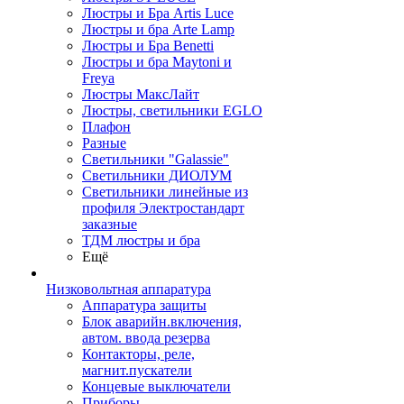
Люстры и Бра Artis Luce
Люстры и бра Arte Lamp
Люстры и Бра Benetti
Люстры и бра Maytoni и
Freya
Люстры МаксЛайт
Люстры, светильники EGLO
Плафон
Разные
Светильники "Galassie"
Светильники ДИОЛУМ
Светильники линейные из
профиля Электростандарт
заказные
ТДМ люстры и бра
Ещё
Низковольтная аппаратура
Аппаратура защиты
Блок аварийн.включения,
автом. ввода резерва
Контакторы, реле,
магнит.пускатели
Концевые выключатели
Приборы