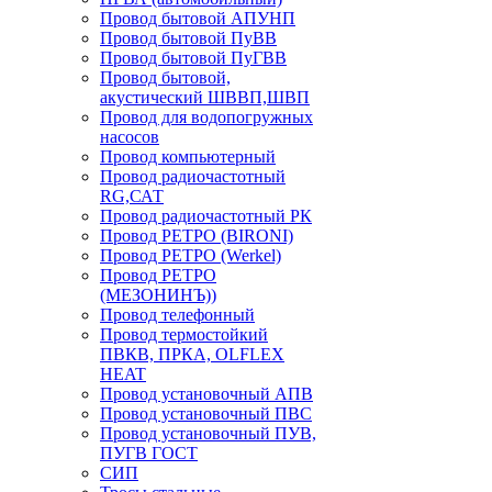
Провод бытовой АПУНП
Провод бытовой ПуВВ
Провод бытовой ПуГВВ
Провод бытовой,
акустический ШВВП,ШВП
Провод для водопогружных
насосов
Провод компьютерный
Провод радиочастотный
RG,САТ
Провод радиочастотный РК
Провод РЕТРО (BIRONI)
Провод РЕТРО (Werkel)
Провод РЕТРО
(МЕЗОНИНЪ))
Провод телефонный
Провод термостойкий
ПВКВ, ПРКА, OLFLEX
HEAT
Провод установочный АПВ
Провод установочный ПВС
Провод установочный ПУВ,
ПУГВ ГОСТ
СИП