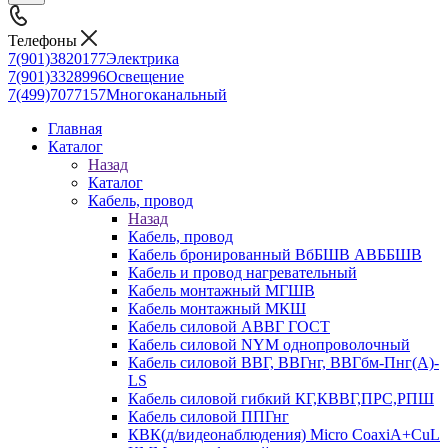
Телефоны
7(901)3820177
Электрика
7(901)3328996
Освещение
7(499)7077157
Многоканальный
Главная
Каталог
Назад
Каталог
Кабель, провод
Назад
Кабель, провод
Кабель бронированный ВбБШВ АВББШВ
Кабель и провод нагревательный
Кабель монтажный МГШВ
Кабель монтажный МКШ
Кабель силовой АВВГ ГОСТ
Кабель силовой NYM однопроволочный
Кабель силовой ВВГ, ВВГнг, ВВГбм-Пнг(А)-
LS
Кабель силовой гибкий КГ,КВВГ,ПРС,РПШ
Кабель силовой ППГнг
КВК(д/видеонаблюдения) Micro CoaxiA+CuL