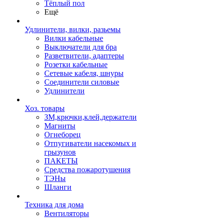
Тёплый пол
Ещё
Удлинители, вилки, разьемы
Вилки кабельные
Выключатели для бра
Разветвители, адаптеры
Розетки кабельные
Сетевые кабеля, шнуры
Соединители силовые
Удлинители
Хоз. товары
ЗМ,крючки,клей,держатели
Магниты
Огнеборец
Отпугиватели насекомых и
грызунов
ПАКЕТЫ
Средства пожаротушения
ТЭНы
Шланги
Техника для дома
Вентиляторы