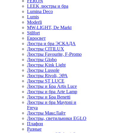
FERON
LEEK люстры и бра
Lumina Deco
Lumis
Moderli
MW-LIGHT, De Markt
Stilfort
Евросвет
Люстра и бра ЭСКАДА
Люстры CITILUX
Люстры Favourite, F-Promo
Люстры Globo
Люстры Kink Light
Люстры Lussole
Люстры Rivoli, ЭРА
Люстры ST LUCE
Люстры и Бра Artis Luce
Люстры и бра Arte Lamp
Люстры и Бра Benetti
Люстры и бра Maytoni и
Freya
Люстры МаксЛайт
Люстры, светильники EGLO
Плафон
Разные