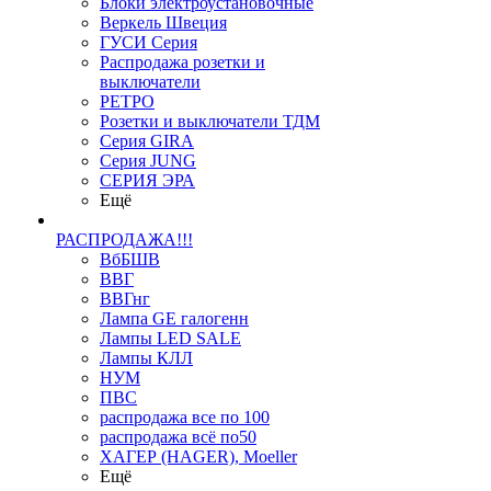
Блоки электроустановочные
Веркель Швеция
ГУСИ Серия
Распродажа розетки и
выключатели
РЕТРО
Розетки и выключатели ТДМ
Серия GIRA
Серия JUNG
СЕРИЯ ЭРА
Ещё
РАСПРОДАЖА!!!
ВбБШВ
ВВГ
ВВГнг
Лампа GE галогенн
Лампы LED SALE
Лампы КЛЛ
НУМ
ПВС
распродажа все по 100
распродажа всё по50
ХАГЕР (HAGER), Moeller
Ещё