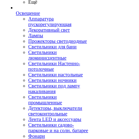
Ещё
Освещение
Аппаратура
пускорегулирующая
Декоративный свет
Лампы
Прожекторы светодиодные
Светильники для бани
Светильники
люминисцентные
Светильники Настенно-
потолочные
Светильники настольные
Светильники ночники
Светильники под лампу
накаливания
Светильники
промышленные
Детекторы, выключатели
светоконтрольные
Лента LED и аксессуары
Светильники садово-
парковые и на солн. батарее
Фонари