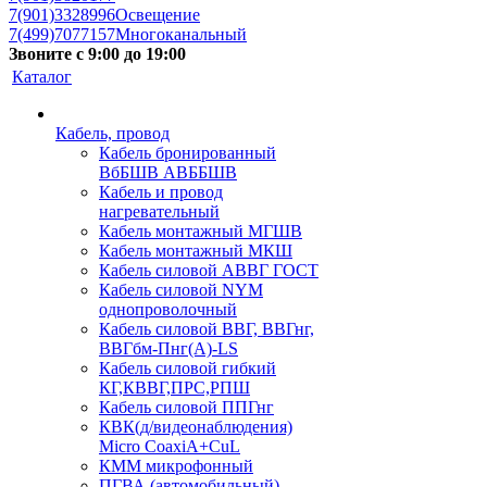
7(901)3328996
Освещение
7(499)7077157
Многоканальный
Звоните с 9:00 до 19:00
Каталог
Кабель, провод
Кабель бронированный
ВбБШВ АВББШВ
Кабель и провод
нагревательный
Кабель монтажный МГШВ
Кабель монтажный МКШ
Кабель силовой АВВГ ГОСТ
Кабель силовой NYM
однопроволочный
Кабель силовой ВВГ, ВВГнг,
ВВГбм-Пнг(А)-LS
Кабель силовой гибкий
КГ,КВВГ,ПРС,РПШ
Кабель силовой ППГнг
КВК(д/видеонаблюдения)
Micro CoaxiA+CuL
КММ микрофонный
ПГВА (автомобильный)