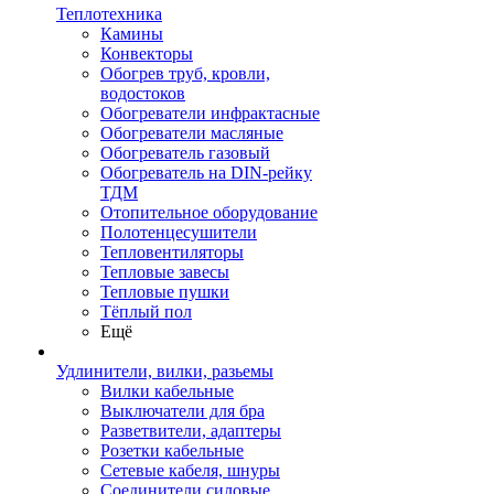
Теплотехника
Камины
Конвекторы
Обогрев труб, кровли,
водостоков
Обогреватели инфрактасные
Обогреватели масляные
Обогреватель газовый
Обогреватель на DIN-рейку
ТДМ
Отопительное оборудование
Полотенцесушители
Тепловентиляторы
Тепловые завесы
Тепловые пушки
Тёплый пол
Ещё
Удлинители, вилки, разьемы
Вилки кабельные
Выключатели для бра
Разветвители, адаптеры
Розетки кабельные
Сетевые кабеля, шнуры
Соединители силовые