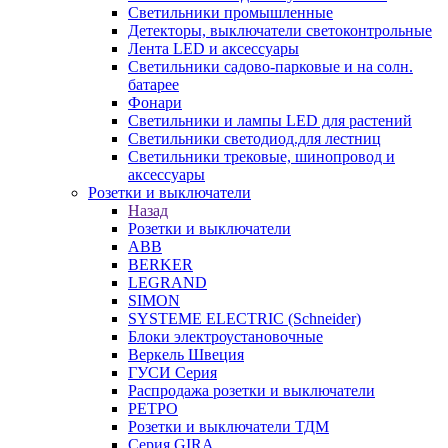
Светильники промышленные
Детекторы, выключатели светоконтрольные
Лента LED и аксессуары
Светильники садово-парковые и на солн.
батарее
Фонари
Светильники и лампы LED для растений
Светильники светодиод.для лестниц
Светильники трековые, шинопровод и
аксессуары
Розетки и выключатели
Назад
Розетки и выключатели
ABB
BERKER
LEGRAND
SIMON
SYSTEME ELECTRIC (Schneider)
Блоки электроустановочные
Веркель Швеция
ГУСИ Серия
Распродажа розетки и выключатели
РЕТРО
Розетки и выключатели ТДМ
Серия GIRA