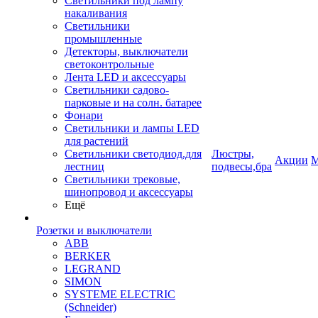
Светильники под лампу
накаливания
Светильники
промышленные
Детекторы, выключатели
светоконтрольные
Лента LED и аксессуары
Светильники садово-
парковые и на солн. батарее
Фонари
Светильники и лампы LED
для растений
Светильники светодиод.для
Люстры,
Акции
М
лестниц
подвесы,бра
Светильники трековые,
шинопровод и аксессуары
Ещё
Розетки и выключатели
ABB
BERKER
LEGRAND
SIMON
SYSTEME ELECTRIC
(Schneider)