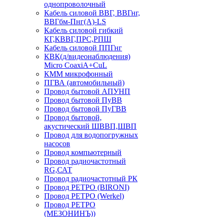
однопроволочный
Кабель силовой ВВГ, ВВГнг,
ВВГбм-Пнг(А)-LS
Кабель силовой гибкий
КГ,КВВГ,ПРС,РПШ
Кабель силовой ППГнг
КВК(д/видеонаблюдения)
Micro CoaxiA+CuL
КММ микрофонный
ПГВА (автомобильный)
Провод бытовой АПУНП
Провод бытовой ПуВВ
Провод бытовой ПуГВВ
Провод бытовой,
акустический ШВВП,ШВП
Провод для водопогружных
насосов
Провод компьютерный
Провод радиочастотный
RG,САТ
Провод радиочастотный РК
Провод РЕТРО (BIRONI)
Провод РЕТРО (Werkel)
Провод РЕТРО
(МЕЗОНИНЪ))