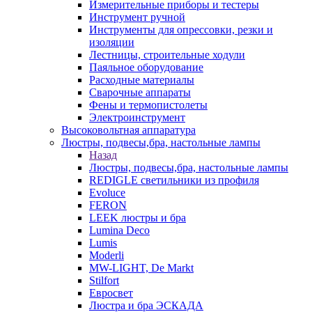
Измерительные приборы и тестеры
Инструмент ручной
Инструменты для опрессовки, резки и
изоляции
Лестницы, строительные ходули
Паяльное оборудование
Расходные материалы
Сварочные аппараты
Фены и термопистолеты
Электроинструмент
Высоковольтная аппаратура
Люстры, подвесы,бра, настольные лампы
Назад
Люстры, подвесы,бра, настольные лампы
REDIGLE светильники из профиля
Evoluce
FERON
LEEK люстры и бра
Lumina Deco
Lumis
Moderli
MW-LIGHT, De Markt
Stilfort
Евросвет
Люстра и бра ЭСКАДА