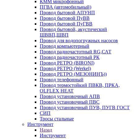
КММ микрофонный
ПГВА (автомобильный)
Провод бытовой АПУНП
Провод бытовой ПуВВ
Провод бытовой ПуГВВ
Провод бытовой, акустический
ШВВП,ШВП
Провод для водопогружных насосов
Провод компьютерный
Провод радиочастотный RG,САТ
Провод радиочастотный РК
Провод РЕТРО (BIRONI)
Провод РЕТРО (Werkel)
Провод РЕТРО (МЕЗОНИНЪ))
Провод телефонный
Провод термостойкий ПВКВ, ПРКА,
OLFLEX HEAT
Провод установочный АПВ
Провод установочный ПВС
Провод установочный ПУВ, ПУГВ ГОСТ
СИП
Тросы стальные
Инструмент
Назад
Инструмент