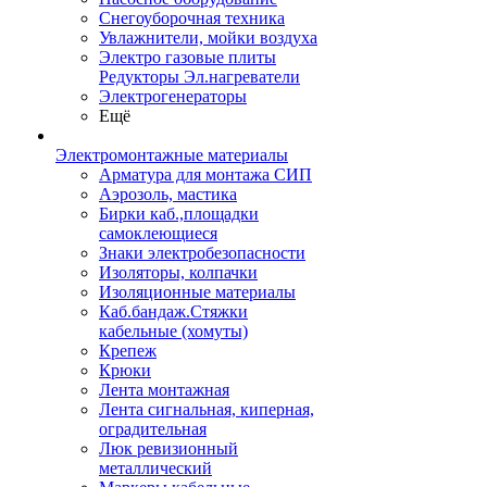
Снегоуборочная техника
Увлажнители, мойки воздуха
Электро газовые плиты
Редукторы Эл.нагреватели
Электрогенераторы
Ещё
Электромонтажные материалы
Арматура для монтажа СИП
Аэрозоль, мастика
Бирки каб.,площадки
самоклеющиеся
Знаки электробезопасности
Изоляторы, колпачки
Изоляционные материалы
Каб.бандаж.Стяжки
кабельные (хомуты)
Крепеж
Крюки
Лента монтажная
Лента сигнальная, киперная,
оградительная
Люк ревизионный
металлический