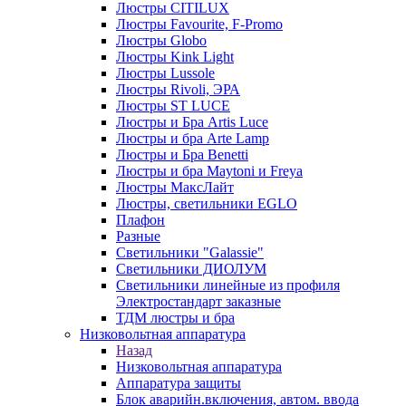
Люстры CITILUX
Люстры Favourite, F-Promo
Люстры Globo
Люстры Kink Light
Люстры Lussole
Люстры Rivoli, ЭРА
Люстры ST LUCE
Люстры и Бра Artis Luce
Люстры и бра Arte Lamp
Люстры и Бра Benetti
Люстры и бра Maytoni и Freya
Люстры МаксЛайт
Люстры, светильники EGLO
Плафон
Разные
Светильники "Galassie"
Светильники ДИОЛУМ
Светильники линейные из профиля
Электростандарт заказные
ТДМ люстры и бра
Низковольтная аппаратура
Назад
Низковольтная аппаратура
Аппаратура защиты
Блок аварийн.включения, автом. ввода