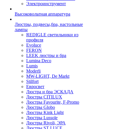
Электроинструмент
Высоковольтная аппаратура
Люстры, подвесы,бра, настольные
лампы
REDIGLE светильники из
профиля
Evoluce
FERON
LEEK люстры и бра
Lumina Deco
Lumis
Moderli
MW-LIGHT, De Markt
Stilfort
Евросвет
Люстра и бра ЭСКАДА
Люстры CITILUX
Люстры Favourite, F-Promo
Люстры Globo
Люстры Kink Light
Люстры Lussole
Люстры Rivoli, ЭРА
Люстры ST LUCE