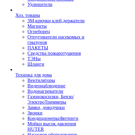
Удлинители
Хоз. товары
ЗМ,крючки,клей,держатели
Магниты
Огнеборец
Отпугиватели насекомых и
грызунов
ПАКЕТЫ
Средства пожаротушения
ТЭНы
Шланги
Техника для дома
Вентиляторы
Видеонаблюдение
Водонагреватели
Газонокосилки, Бензо/
ЭлектроТриммеры
Замки, доводчики
Звонки
Кондиционеры/фитинги
Мойки высок.давления
HUTER
Насосное оборудование