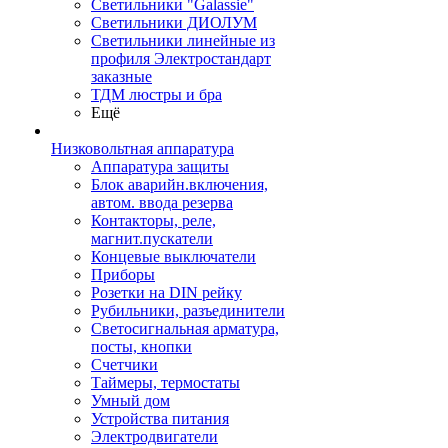
Светильники "Galassie"
Светильники ДИОЛУМ
Светильники линейные из
профиля Электростандарт
заказные
ТДМ люстры и бра
Ещё
Низковольтная аппаратура
Аппаратура защиты
Блок аварийн.включения,
автом. ввода резерва
Контакторы, реле,
магнит.пускатели
Концевые выключатели
Приборы
Розетки на DIN рейку
Рубильники, разъединители
Светосигнальная арматура,
посты, кнопки
Счетчики
Таймеры, термостаты
Умный дом
Устройства питания
Электродвигатели