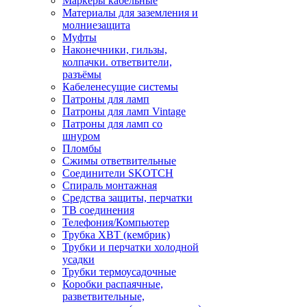
Маркеры кабельные
Материалы для заземления и
молниезащита
Муфты
Наконечники, гильзы,
колпачки. ответвители,
разъёмы
Кабеленесущие системы
Патроны для ламп
Патроны для ламп Vintage
Патроны для ламп со
шнуром
Пломбы
Сжимы ответвительные
Соединители SKOTCH
Спираль монтажная
Средства защиты, перчатки
ТВ соединения
Телефония/Компьютер
Трубка ХВТ (кембрик)
Трубки и перчатки холодной
усадки
Трубки термоусадочные
Коробки распаячные,
разветвительные,