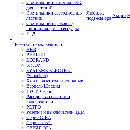
Светильники и лампы LED
для растений
Светильники светодиод.для
Люстры,
Акции
М
лестниц
подвесы,бра
Светильники трековые,
шинопровод и аксессуары
Ещё
Розетки и выключатели
ABB
BERKER
LEGRAND
SIMON
SYSTEME ELECTRIC
(Schneider)
Блоки электроустановочные
Веркель Швеция
ГУСИ Серия
Распродажа розетки и
выключатели
РЕТРО
Розетки и выключатели ТДМ
Серия GIRA
Серия JUNG
СЕРИЯ ЭРА