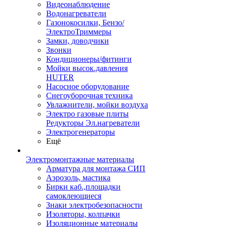
Видеонаблюдение
Водонагреватели
Газонокосилки, Бензо/
ЭлектроТриммеры
Замки, доводчики
Звонки
Кондиционеры/фитинги
Мойки высок.давления
HUTER
Насосное оборудование
Снегоуборочная техника
Увлажнители, мойки воздуха
Электро газовые плиты
Редукторы Эл.нагреватели
Электрогенераторы
Ещё
Электромонтажные материалы
Арматура для монтажа СИП
Аэрозоль, мастика
Бирки каб.,площадки
самоклеющиеся
Знаки электробезопасности
Изоляторы, колпачки
Изоляционные материалы