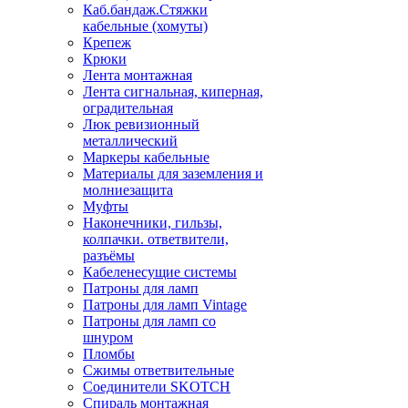
Каб.бандаж.Стяжки
кабельные (хомуты)
Крепеж
Крюки
Лента монтажная
Лента сигнальная, киперная,
оградительная
Люк ревизионный
металлический
Маркеры кабельные
Материалы для заземления и
молниезащита
Муфты
Наконечники, гильзы,
колпачки. ответвители,
разъёмы
Кабеленесущие системы
Патроны для ламп
Патроны для ламп Vintage
Патроны для ламп со
шнуром
Пломбы
Сжимы ответвительные
Соединители SKOTCH
Спираль монтажная