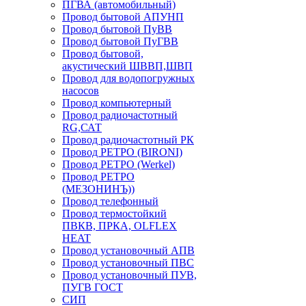
ПГВА (автомобильный)
Провод бытовой АПУНП
Провод бытовой ПуВВ
Провод бытовой ПуГВВ
Провод бытовой,
акустический ШВВП,ШВП
Провод для водопогружных
насосов
Провод компьютерный
Провод радиочастотный
RG,САТ
Провод радиочастотный РК
Провод РЕТРО (BIRONI)
Провод РЕТРО (Werkel)
Провод РЕТРО
(МЕЗОНИНЪ))
Провод телефонный
Провод термостойкий
ПВКВ, ПРКА, OLFLEX
HEAT
Провод установочный АПВ
Провод установочный ПВС
Провод установочный ПУВ,
ПУГВ ГОСТ
СИП