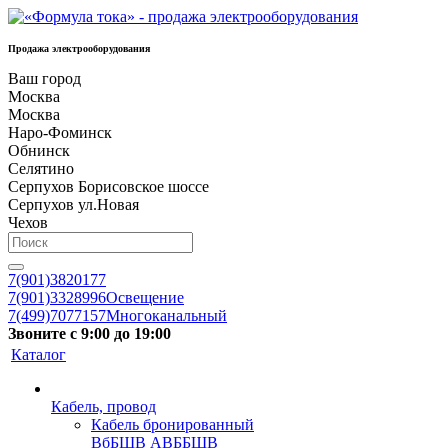
Продажа электрооборудования
Ваш город
Москва
Москва
Наро-Фоминск
Обнинск
Селятино
Серпухов Борисовское шоссе
Серпухов ул.Новая
Чехов
7(901)3820177
7(901)3328996
Освещение
7(499)7077157
Многоканальный
Звоните с 9:00 до 19:00
Каталог
Кабель, провод
Кабель бронированный
ВбБШВ АВББШВ