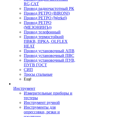
RG,САТ
Провод радиочастотный РК
Провод РЕТРО (BIRONI)
Провод РЕТРО (Werkel)
Провод РЕТРО
(МЕЗОНИНЪ))
Провод телефонный
Провод термостойкий
ПВКВ, ПРКА, OLFLEX
HEAT
Провод установочный АПВ
Провод установочный ПВС
Провод установочный ПУВ,
ПУГВ ГОСТ
СИП
Тросы стальные
Ещё
Инструмент
Измерительные приборы и
тестеры
Инструмент ручной
Инструменты для
опрессовки, резки и
изоляции