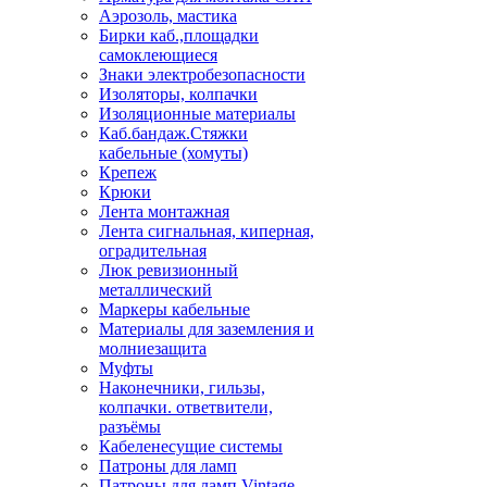
Аэрозоль, мастика
Бирки каб.,площадки
самоклеющиеся
Знаки электробезопасности
Изоляторы, колпачки
Изоляционные материалы
Каб.бандаж.Стяжки
кабельные (хомуты)
Крепеж
Крюки
Лента монтажная
Лента сигнальная, киперная,
оградительная
Люк ревизионный
металлический
Маркеры кабельные
Материалы для заземления и
молниезащита
Муфты
Наконечники, гильзы,
колпачки. ответвители,
разъёмы
Кабеленесущие системы
Патроны для ламп
Патроны для ламп Vintage