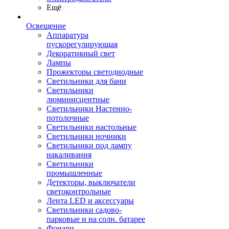
Ещё
Освещение
Аппаратура
пускорегулирующая
Декоративный свет
Лампы
Прожекторы светодиодные
Светильники для бани
Светильники
люминисцентные
Светильники Настенно-
потолочные
Светильники настольные
Светильники ночники
Светильники под лампу
накаливания
Светильники
промышленные
Детекторы, выключатели
светоконтрольные
Лента LED и аксессуары
Светильники садово-
парковые и на солн. батарее
Фонари