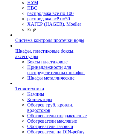
НУМ
ПВС
распродажа все по 100
распродажа всё по50
ХАГЕР (HAGER), Moeller
Ещё
Система контроля протечки воды
Шкафы, пластиковые боксы,
аксессуары
Боксы пластиковые
Принадлежности для
распределительных шкафов
Шкафы металлические
Теплотехника
Камины
Конвекторы
Обогрев труб, кровли,
водостоков
Обогреватели инфрактасные
Обогреватели масляные
Обогреватель газовый
Обогреватель на DIN-рейку