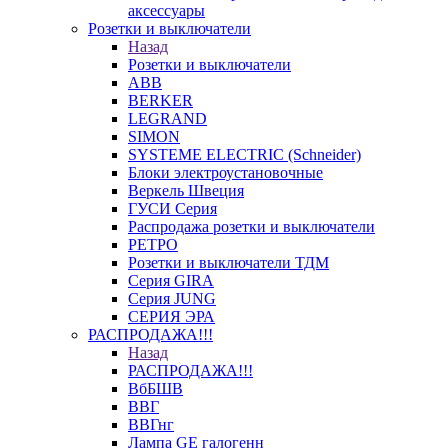
аксессуары
Розетки и выключатели
Назад
Розетки и выключатели
ABB
BERKER
LEGRAND
SIMON
SYSTEME ELECTRIC (Schneider)
Блоки электроустановочные
Веркель Швеция
ГУСИ Серия
Распродажа розетки и выключатели
РЕТРО
Розетки и выключатели ТДМ
Серия GIRA
Серия JUNG
СЕРИЯ ЭРА
РАСПРОДАЖА!!!
Назад
РАСПРОДАЖА!!!
ВбБШВ
ВВГ
ВВГнг
Лампа GE галогенн