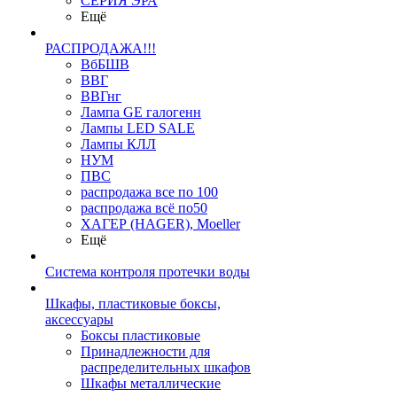
СЕРИЯ ЭРА
Ещё
РАСПРОДАЖА!!!
ВбБШВ
ВВГ
ВВГнг
Лампа GE галогенн
Лампы LED SALE
Лампы КЛЛ
НУМ
ПВС
распродажа все по 100
распродажа всё по50
ХАГЕР (HAGER), Moeller
Ещё
Система контроля протечки воды
Шкафы, пластиковые боксы,
аксессуары
Боксы пластиковые
Принадлежности для
распределительных шкафов
Шкафы металлические