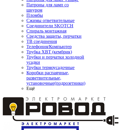
Патроны для ламп со
шнуром
Пломбы
Сжимы ответвительные
Соединители SKOTCH
Спираль монтажная
Средства защиты, перчатки
ТВ соединения
Телефония/Компьютер
Трубка ХВТ (кембрик)
Трубки и перчатки холодной
усадки
Трубки термоусадочные
Коробки распаячные,
разветвительные,
установочные(подрозетники)
Ещё