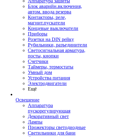
Аппаратура защиты
Блок аварийн.включения,
автом. ввода резерва
Контакторы, реле,
магнит.пускатели
Концевые выключатели
Приборы
Розетки на DIN рейку
Рубильники, разъединители
Светосигнальная арматура,
посты, кнопки
Счетчики
Таймеры, термостаты
Умный дом
Устройства питания
Электродвигатели
Ещё
Освещение
Аппаратура
пускорегулирующая
Декоративный свет
Лампы
Прожекторы светодиодные
Светильники для бани