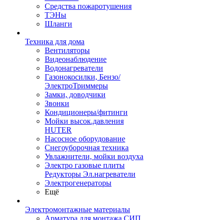
Средства пожаротушения
ТЭНы
Шланги
Техника для дома
Вентиляторы
Видеонаблюдение
Водонагреватели
Газонокосилки, Бензо/
ЭлектроТриммеры
Замки, доводчики
Звонки
Кондиционеры/фитинги
Мойки высок.давления
HUTER
Насосное оборудование
Снегоуборочная техника
Увлажнители, мойки воздуха
Электро газовые плиты
Редукторы Эл.нагреватели
Электрогенераторы
Ещё
Электромонтажные материалы
Арматура для монтажа СИП