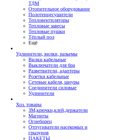
ТДМ
Отопительное оборудование
Полотенцесушители
Тепловентиляторы
Тепловые завесы
Тепловые пушки
Тёплый пол
Ещё
Удлинители, вилки, разьемы
Вилки кабельные
Выключатели для бра
Разветвители, адаптеры
Розетки кабельные
Сетевые кабеля, шнуры
Соединители силовые
Удлинители
Хоз. товары
ЗМ,крючки,клей,держатели
Магниты
Огнеборец
Отпугиватели насекомых и
грызунов
ПАКЕТЫ