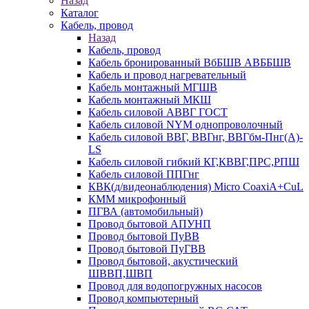
Назад
Каталог
Кабель, провод
Назад
Кабель, провод
Кабель бронированный ВбБШВ АВББШВ
Кабель и провод нагревательный
Кабель монтажный МГШВ
Кабель монтажный МКШ
Кабель силовой АВВГ ГОСТ
Кабель силовой NYM однопроволочный
Кабель силовой ВВГ, ВВГнг, ВВГбм-Пнг(А)-
LS
Кабель силовой гибкий КГ,КВВГ,ПРС,РПШ
Кабель силовой ППГнг
КВК(д/видеонаблюдения) Micro CoaxiA+CuL
КММ микрофонный
ПГВА (автомобильный)
Провод бытовой АПУНП
Провод бытовой ПуВВ
Провод бытовой ПуГВВ
Провод бытовой, акустический
ШВВП,ШВП
Провод для водопогружных насосов
Провод компьютерный