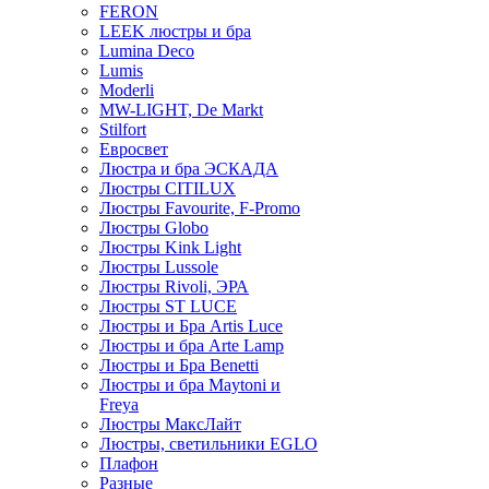
FERON
LEEK люстры и бра
Lumina Deco
Lumis
Moderli
MW-LIGHT, De Markt
Stilfort
Евросвет
Люстра и бра ЭСКАДА
Люстры CITILUX
Люстры Favourite, F-Promo
Люстры Globo
Люстры Kink Light
Люстры Lussole
Люстры Rivoli, ЭРА
Люстры ST LUCE
Люстры и Бра Artis Luce
Люстры и бра Arte Lamp
Люстры и Бра Benetti
Люстры и бра Maytoni и
Freya
Люстры МаксЛайт
Люстры, светильники EGLO
Плафон
Разные