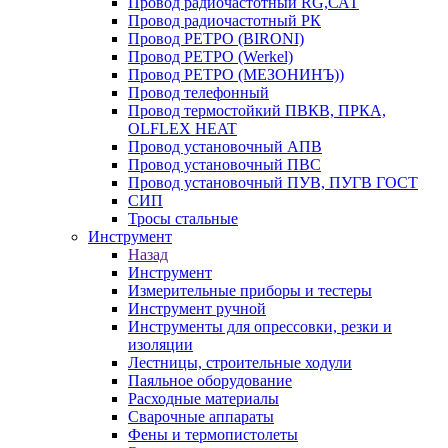
Провод радиочастотный RG,САТ
Провод радиочастотный РК
Провод РЕТРО (BIRONI)
Провод РЕТРО (Werkel)
Провод РЕТРО (МЕЗОНИНЪ))
Провод телефонный
Провод термостойкий ПВКВ, ПРКА,
OLFLEX HEAT
Провод установочный АПВ
Провод установочный ПВС
Провод установочный ПУВ, ПУГВ ГОСТ
СИП
Тросы стальные
Инструмент
Назад
Инструмент
Измерительные приборы и тестеры
Инструмент ручной
Инструменты для опрессовки, резки и
изоляции
Лестницы, строительные ходули
Паяльное оборудование
Расходные материалы
Сварочные аппараты
Фены и термопистолеты