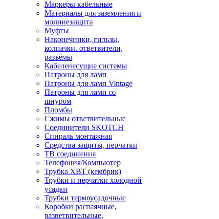
Маркеры кабельные
Материалы для заземления и
молниезащита
Муфты
Наконечники, гильзы,
колпачки. ответвители,
разъёмы
Кабеленесущие системы
Патроны для ламп
Патроны для ламп Vintage
Патроны для ламп со
шнуром
Пломбы
Сжимы ответвительные
Соединители SKOTCH
Спираль монтажная
Средства защиты, перчатки
ТВ соединения
Телефония/Компьютер
Трубка ХВТ (кембрик)
Трубки и перчатки холодной
усадки
Трубки термоусадочные
Коробки распаячные,
разветвительные,