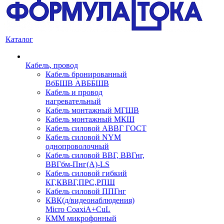
Каталог
Кабель, провод
Кабель бронированный
ВбБШВ АВББШВ
Кабель и провод
нагревательный
Кабель монтажный МГШВ
Кабель монтажный МКШ
Кабель силовой АВВГ ГОСТ
Кабель силовой NYM
однопроволочный
Кабель силовой ВВГ, ВВГнг,
ВВГбм-Пнг(А)-LS
Кабель силовой гибкий
КГ,КВВГ,ПРС,РПШ
Кабель силовой ППГнг
КВК(д/видеонаблюдения)
Micro CoaxiA+CuL
КММ микрофонный