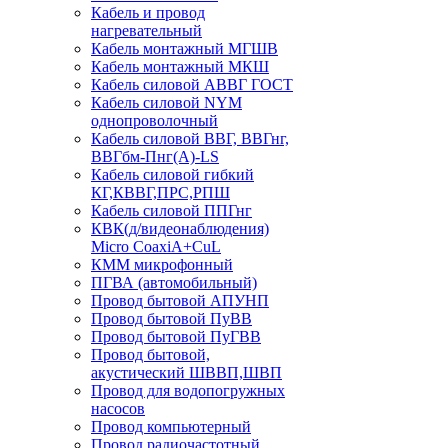
Кабель и провод
нагревательный
Кабель монтажный МГШВ
Кабель монтажный МКШ
Кабель силовой АВВГ ГОСТ
Кабель силовой NYM
однопроволочный
Кабель силовой ВВГ, ВВГнг,
ВВГбм-Пнг(А)-LS
Кабель силовой гибкий
КГ,КВВГ,ПРС,РПШ
Кабель силовой ППГнг
КВК(д/видеонаблюдения)
Micro CoaxiA+CuL
КММ микрофонный
ПГВА (автомобильный)
Провод бытовой АПУНП
Провод бытовой ПуВВ
Провод бытовой ПуГВВ
Провод бытовой,
акустический ШВВП,ШВП
Провод для водопогружных
насосов
Провод компьютерный
Провод радиочастотный