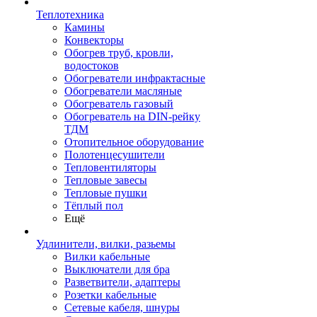
Теплотехника
Камины
Конвекторы
Обогрев труб, кровли,
водостоков
Обогреватели инфрактасные
Обогреватели масляные
Обогреватель газовый
Обогреватель на DIN-рейку
ТДМ
Отопительное оборудование
Полотенцесушители
Тепловентиляторы
Тепловые завесы
Тепловые пушки
Тёплый пол
Ещё
Удлинители, вилки, разьемы
Вилки кабельные
Выключатели для бра
Разветвители, адаптеры
Розетки кабельные
Сетевые кабеля, шнуры