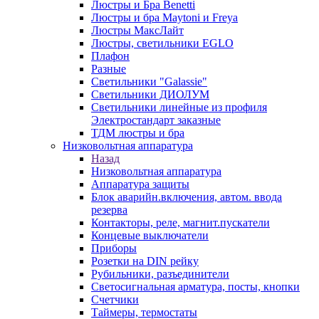
Люстры и Бра Benetti
Люстры и бра Maytoni и Freya
Люстры МаксЛайт
Люстры, светильники EGLO
Плафон
Разные
Светильники "Galassie"
Светильники ДИОЛУМ
Светильники линейные из профиля
Электростандарт заказные
ТДМ люстры и бра
Низковольтная аппаратура
Назад
Низковольтная аппаратура
Аппаратура защиты
Блок аварийн.включения, автом. ввода
резерва
Контакторы, реле, магнит.пускатели
Концевые выключатели
Приборы
Розетки на DIN рейку
Рубильники, разъединители
Светосигнальная арматура, посты, кнопки
Счетчики
Таймеры, термостаты