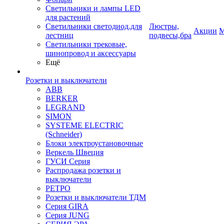
Светильники и лампы LED
для растений
Светильники светодиод.для
Люстры,
Акции
М
лестниц
подвесы,бра
Светильники трековые,
шинопровод и аксессуары
Ещё
Розетки и выключатели
ABB
BERKER
LEGRAND
SIMON
SYSTEME ELECTRIC
(Schneider)
Блоки электроустановочные
Веркель Швеция
ГУСИ Серия
Распродажа розетки и
выключатели
РЕТРО
Розетки и выключатели ТДМ
Серия GIRA
Серия JUNG