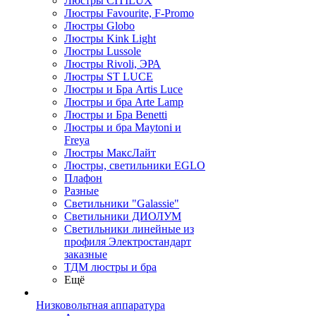
Люстры CITILUX
Люстры Favourite, F-Promo
Люстры Globo
Люстры Kink Light
Люстры Lussole
Люстры Rivoli, ЭРА
Люстры ST LUCE
Люстры и Бра Artis Luce
Люстры и бра Arte Lamp
Люстры и Бра Benetti
Люстры и бра Maytoni и
Freya
Люстры МаксЛайт
Люстры, светильники EGLO
Плафон
Разные
Светильники "Galassie"
Светильники ДИОЛУМ
Светильники линейные из
профиля Электростандарт
заказные
ТДМ люстры и бра
Ещё
Низковольтная аппаратура