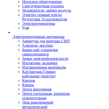
Насосное оборудование
Снегоуборочная техника
Увлажнители, мойки воздуха
Электро газовые плиты
Редукторы Эл.нагреватели
Электрогенераторы
Ещё
Электромонтажные материалы
Арматура для монтажа СИП
Аэрозоль, мастика
Бирки каб.,площадки
самоклеющиеся
Знаки электробезопасности
Изоляторы, колпачки
Изоляционные материалы
Каб.бандаж.Стяжки
кабельные (хомуты)
Крепеж
Крюки
Лента монтажная
Лента сигнальная, киперная,
оградительная
Люк ревизионный
металлический