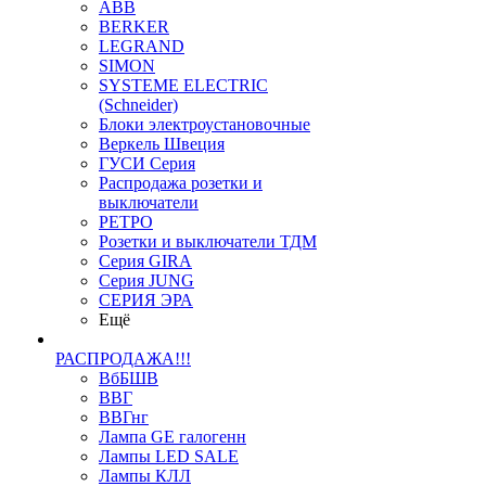
ABB
BERKER
LEGRAND
SIMON
SYSTEME ELECTRIC
(Schneider)
Блоки электроустановочные
Веркель Швеция
ГУСИ Серия
Распродажа розетки и
выключатели
РЕТРО
Розетки и выключатели ТДМ
Серия GIRA
Серия JUNG
СЕРИЯ ЭРА
Ещё
РАСПРОДАЖА!!!
ВбБШВ
ВВГ
ВВГнг
Лампа GE галогенн
Лампы LED SALE
Лампы КЛЛ