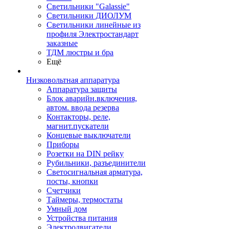
Светильники "Galassie"
Светильники ДИОЛУМ
Светильники линейные из
профиля Электростандарт
заказные
ТДМ люстры и бра
Ещё
Низковольтная аппаратура
Аппаратура защиты
Блок аварийн.включения,
автом. ввода резерва
Контакторы, реле,
магнит.пускатели
Концевые выключатели
Приборы
Розетки на DIN рейку
Рубильники, разъединители
Светосигнальная арматура,
посты, кнопки
Счетчики
Таймеры, термостаты
Умный дом
Устройства питания
Электродвигатели