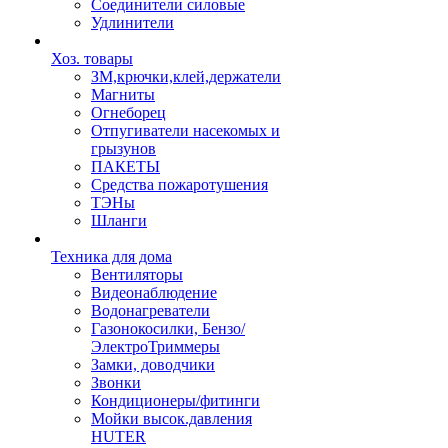
Соединители силовые
Удлинители
Хоз. товары
ЗМ,крючки,клей,держатели
Магниты
Огнеборец
Отпугиватели насекомых и
грызунов
ПАКЕТЫ
Средства пожаротушения
ТЭНы
Шланги
Техника для дома
Вентиляторы
Видеонаблюдение
Водонагреватели
Газонокосилки, Бензо/
ЭлектроТриммеры
Замки, доводчики
Звонки
Кондиционеры/фитинги
Мойки высок.давления
HUTER