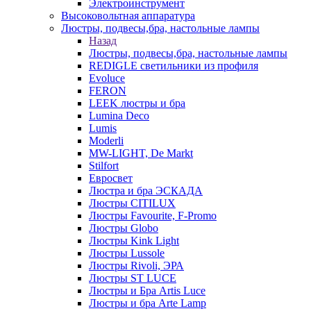
Электроинструмент
Высоковольтная аппаратура
Люстры, подвесы,бра, настольные лампы
Назад
Люстры, подвесы,бра, настольные лампы
REDIGLE светильники из профиля
Evoluce
FERON
LEEK люстры и бра
Lumina Deco
Lumis
Moderli
MW-LIGHT, De Markt
Stilfort
Евросвет
Люстра и бра ЭСКАДА
Люстры CITILUX
Люстры Favourite, F-Promo
Люстры Globo
Люстры Kink Light
Люстры Lussole
Люстры Rivoli, ЭРА
Люстры ST LUCE
Люстры и Бра Artis Luce
Люстры и бра Arte Lamp