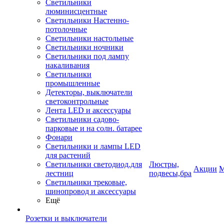
Светильники
люминисцентные
Светильники Настенно-
потолочные
Светильники настольные
Светильники ночники
Светильники под лампу
накаливания
Светильники
промышленные
Детекторы, выключатели
светоконтрольные
Лента LED и аксессуары
Светильники садово-
парковые и на солн. батарее
Фонари
Светильники и лампы LED
для растений
Светильники светодиод.для
Люстры,
Акции
М
лестниц
подвесы,бра
Светильники трековые,
шинопровод и аксессуары
Ещё
Розетки и выключатели