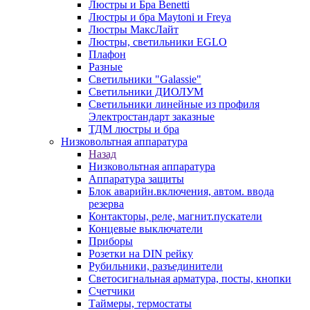
Люстры и Бра Benetti
Люстры и бра Maytoni и Freya
Люстры МаксЛайт
Люстры, светильники EGLO
Плафон
Разные
Светильники "Galassie"
Светильники ДИОЛУМ
Светильники линейные из профиля
Электростандарт заказные
ТДМ люстры и бра
Низковольтная аппаратура
Назад
Низковольтная аппаратура
Аппаратура защиты
Блок аварийн.включения, автом. ввода
резерва
Контакторы, реле, магнит.пускатели
Концевые выключатели
Приборы
Розетки на DIN рейку
Рубильники, разъединители
Светосигнальная арматура, посты, кнопки
Счетчики
Таймеры, термостаты