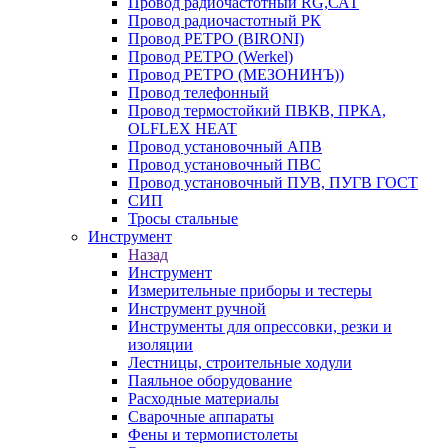
Провод радиочастотный RG,САТ
Провод радиочастотный РК
Провод РЕТРО (BIRONI)
Провод РЕТРО (Werkel)
Провод РЕТРО (МЕЗОНИНЪ))
Провод телефонный
Провод термостойкий ПВКВ, ПРКА,
OLFLEX HEAT
Провод установочный АПВ
Провод установочный ПВС
Провод установочный ПУВ, ПУГВ ГОСТ
СИП
Тросы стальные
Инструмент
Назад
Инструмент
Измерительные приборы и тестеры
Инструмент ручной
Инструменты для опрессовки, резки и
изоляции
Лестницы, строительные ходули
Паяльное оборудование
Расходные материалы
Сварочные аппараты
Фены и термопистолеты