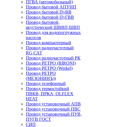
ПГВА (автомобильный)
Провод бытовой АПУНП
Провод бытовой ПуВВ
Провод бытовой ПуГВВ
Провод бытовой,
акустический ШВВП,ШВП
Провод для водопогружных
насосов
Провод компьютерный
Провод радиочастотный
RG,САТ
Провод радиочастотный РК
Провод РЕТРО (BIRONI)
Провод РЕТРО (Werkel)
Провод РЕТРО
(МЕЗОНИНЪ))
Провод телефонный
Провод термостойкий
ПВКВ, ПРКА, OLFLEX
HEAT
Провод установочный АПВ
Провод установочный ПВС
Провод установочный ПУВ,
ПУГВ ГОСТ
СИП