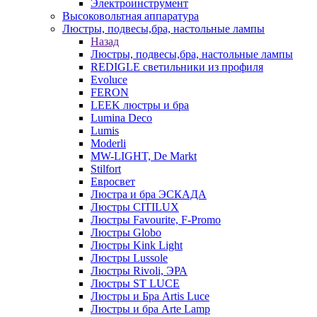
Электроинструмент
Высоковольтная аппаратура
Люстры, подвесы,бра, настольные лампы
Назад
Люстры, подвесы,бра, настольные лампы
REDIGLE светильники из профиля
Evoluce
FERON
LEEK люстры и бра
Lumina Deco
Lumis
Moderli
MW-LIGHT, De Markt
Stilfort
Евросвет
Люстра и бра ЭСКАДА
Люстры CITILUX
Люстры Favourite, F-Promo
Люстры Globo
Люстры Kink Light
Люстры Lussole
Люстры Rivoli, ЭРА
Люстры ST LUCE
Люстры и Бра Artis Luce
Люстры и бра Arte Lamp