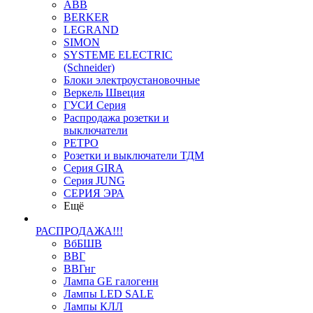
ABB
BERKER
LEGRAND
SIMON
SYSTEME ELECTRIC
(Schneider)
Блоки электроустановочные
Веркель Швеция
ГУСИ Серия
Распродажа розетки и
выключатели
РЕТРО
Розетки и выключатели ТДМ
Серия GIRA
Серия JUNG
СЕРИЯ ЭРА
Ещё
РАСПРОДАЖА!!!
ВбБШВ
ВВГ
ВВГнг
Лампа GE галогенн
Лампы LED SALE
Лампы КЛЛ