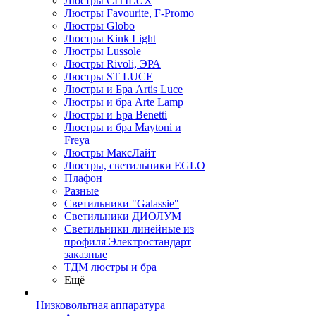
Люстры CITILUX
Люстры Favourite, F-Promo
Люстры Globo
Люстры Kink Light
Люстры Lussole
Люстры Rivoli, ЭРА
Люстры ST LUCE
Люстры и Бра Artis Luce
Люстры и бра Arte Lamp
Люстры и Бра Benetti
Люстры и бра Maytoni и
Freya
Люстры МаксЛайт
Люстры, светильники EGLO
Плафон
Разные
Светильники "Galassie"
Светильники ДИОЛУМ
Светильники линейные из
профиля Электростандарт
заказные
ТДМ люстры и бра
Ещё
Низковольтная аппаратура