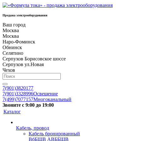
Продажа электрооборудования
Ваш город
Москва
Москва
Наро-Фоминск
Обнинск
Селятино
Серпухов Борисовское шоссе
Серпухов ул.Новая
Чехов
7(901)3820177
7(901)3328996
Освещение
7(499)7077157
Многоканальный
Звоните с 9:00 до 19:00
Каталог
Кабель, провод
Кабель бронированный
ВбБШВ АВББШВ