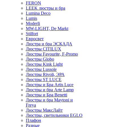
FERON
LEEK люстры и бра
Lumina Deco
Lumis
Moderli
MW-LIGHT, De Markt
Stilfort
Евросвет
Люстра и бра ЭСКАДА
Люстры CITILUX
Люстры Favourite, F-Promo
Люстры Globo
Люстры Kink Light
Люстры Lussole
Люстры Rivoli, ЭРА
Люстры ST LUCE
Люстры и Бра Artis Luce
Люстры и бра Arte Lamp
Люстры и Бра Benetti
Люстры и бра Maytoni и
Freya
Люстры МаксЛайт
Люстры, светильники EGLO
Плафон
Разные