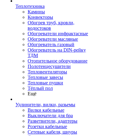
Теплотехника
Камины
Конвекторы
Обогрев труб, кровли,
водостоков
Обогреватели инфрактасные
Обогреватели масляные
Обогреватель газовый
Обогреватель на DIN-рейку
ТДМ
Отопительное оборудование
Полотенцесушители
Тепловентиляторы
Тепловые завесы
Тепловые пушки
Тёплый пол
Ещё
Удлинители, вилки, разьемы
Вилки кабельные
Выключатели для бра
Разветвители, адаптеры
Розетки кабельные
Сетевые кабеля, шнуры