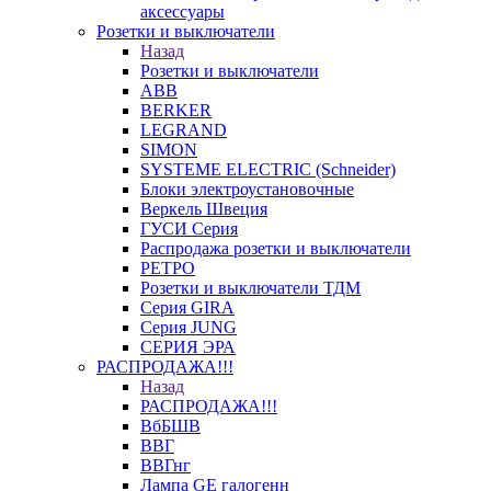
аксессуары
Розетки и выключатели
Назад
Розетки и выключатели
ABB
BERKER
LEGRAND
SIMON
SYSTEME ELECTRIC (Schneider)
Блоки электроустановочные
Веркель Швеция
ГУСИ Серия
Распродажа розетки и выключатели
РЕТРО
Розетки и выключатели ТДМ
Серия GIRA
Серия JUNG
СЕРИЯ ЭРА
РАСПРОДАЖА!!!
Назад
РАСПРОДАЖА!!!
ВбБШВ
ВВГ
ВВГнг
Лампа GE галогенн