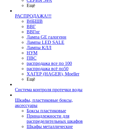
СЕРИЯ ЭРА
Ещё
РАСПРОДАЖА!!!
ВбБШВ
ВВГ
ВВГнг
Лампа GE галогенн
Лампы LED SALE
Лампы КЛЛ
НУМ
ПВС
распродажа все по 100
распродажа всё по50
ХАГЕР (HAGER), Moeller
Ещё
Система контроля протечки воды
Шкафы, пластиковые боксы,
аксессуары
Боксы пластиковые
Принадлежности для
распределительных шкафов
Шкафы металлические