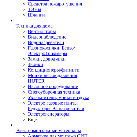
Средства пожаротушения
ТЭНы
Шланги
Техника для дома
Вентиляторы
Видеонаблюдение
Водонагреватели
Газонокосилки, Бензо/
ЭлектроТриммеры
Замки, доводчики
Звонки
Кондиционеры/фитинги
Мойки высок.давления
HUTER
Насосное оборудование
Снегоуборочная техника
Увлажнители, мойки воздуха
Электро газовые плиты
Редукторы Эл.нагреватели
Электрогенераторы
Ещё
Электромонтажные материалы
Арматура для монтажа СИП