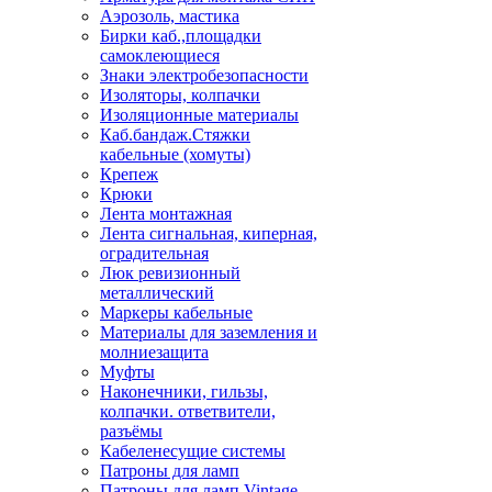
Аэрозоль, мастика
Бирки каб.,площадки
самоклеющиеся
Знаки электробезопасности
Изоляторы, колпачки
Изоляционные материалы
Каб.бандаж.Стяжки
кабельные (хомуты)
Крепеж
Крюки
Лента монтажная
Лента сигнальная, киперная,
оградительная
Люк ревизионный
металлический
Маркеры кабельные
Материалы для заземления и
молниезащита
Муфты
Наконечники, гильзы,
колпачки. ответвители,
разъёмы
Кабеленесущие системы
Патроны для ламп
Патроны для ламп Vintage