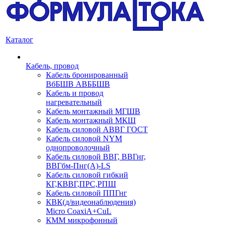
Каталог
Кабель, провод
Кабель бронированный
ВбБШВ АВББШВ
Кабель и провод
нагревательный
Кабель монтажный МГШВ
Кабель монтажный МКШ
Кабель силовой АВВГ ГОСТ
Кабель силовой NYM
однопроволочный
Кабель силовой ВВГ, ВВГнг,
ВВГбм-Пнг(А)-LS
Кабель силовой гибкий
КГ,КВВГ,ПРС,РПШ
Кабель силовой ППГнг
КВК(д/видеонаблюдения)
Micro CoaxiA+CuL
КММ микрофонный