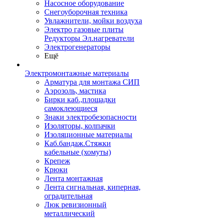
Насосное оборудование
Снегоуборочная техника
Увлажнители, мойки воздуха
Электро газовые плиты
Редукторы Эл.нагреватели
Электрогенераторы
Ещё
Электромонтажные материалы
Арматура для монтажа СИП
Аэрозоль, мастика
Бирки каб.,площадки
самоклеющиеся
Знаки электробезопасности
Изоляторы, колпачки
Изоляционные материалы
Каб.бандаж.Стяжки
кабельные (хомуты)
Крепеж
Крюки
Лента монтажная
Лента сигнальная, киперная,
оградительная
Люк ревизионный
металлический