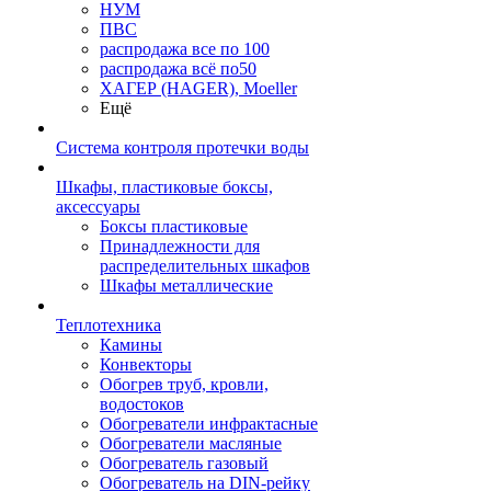
НУМ
ПВС
распродажа все по 100
распродажа всё по50
ХАГЕР (HAGER), Moeller
Ещё
Система контроля протечки воды
Шкафы, пластиковые боксы,
аксессуары
Боксы пластиковые
Принадлежности для
распределительных шкафов
Шкафы металлические
Теплотехника
Камины
Конвекторы
Обогрев труб, кровли,
водостоков
Обогреватели инфрактасные
Обогреватели масляные
Обогреватель газовый
Обогреватель на DIN-рейку