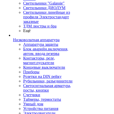
Светильники "Galassie"
Светильники ДИОЛУМ
Светильники линейные из
профиля Электростандарт
заказные
ТДМ люстры и бра
Ещё
Низковольтная аппаратура
Аппаратура защиты
Блок аварийн.включения,
автом. ввода резерва
Контакторы, реле,
магнит.пускатели
Концевые выключатели
Приборы
Розетки на DIN рейку
Рубильники, разъединители
Светосигнальная арматура,
посты, кнопки
Счетчики
Таймеры, термостаты
Умный дом
Устройства питания
Электродвигатели