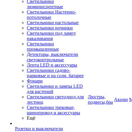
Светильники
люминисцентные
Светильники Настенно-
потолочные
Светильники настольные
Светильники ночники
Светильники под лампу
накаливания
Светильники
промышленные
Детекторы, выключатели
светоконтрольные
Лента LED и аксессуары
Светильники садово-
парковые и на солн. батарее
Фонари
Светильники и лампы LED
для растений
Светильники светодиод.для
Люстры,
Акции
М
лестниц
подвесы,бра
Светильники трековые,
шинопровод и аксессуары
Ещё
Розетки и выключатели