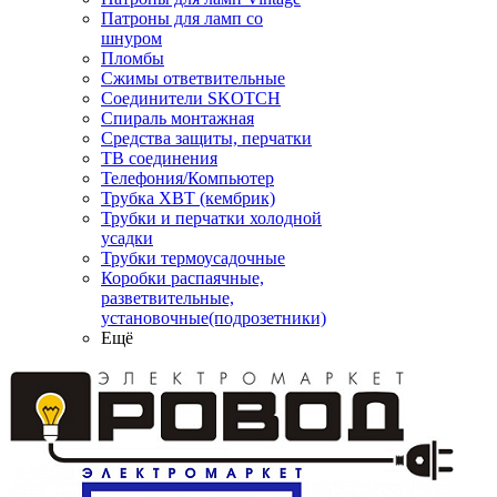
Патроны для ламп со
шнуром
Пломбы
Сжимы ответвительные
Соединители SKOTCH
Спираль монтажная
Средства защиты, перчатки
ТВ соединения
Телефония/Компьютер
Трубка ХВТ (кембрик)
Трубки и перчатки холодной
усадки
Трубки термоусадочные
Коробки распаячные,
разветвительные,
установочные(подрозетники)
Ещё