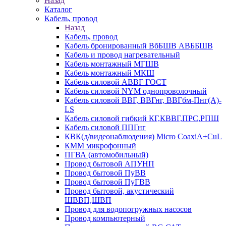
Назад
Каталог
Кабель, провод
Назад
Кабель, провод
Кабель бронированный ВбБШВ АВББШВ
Кабель и провод нагревательный
Кабель монтажный МГШВ
Кабель монтажный МКШ
Кабель силовой АВВГ ГОСТ
Кабель силовой NYM однопроволочный
Кабель силовой ВВГ, ВВГнг, ВВГбм-Пнг(А)-
LS
Кабель силовой гибкий КГ,КВВГ,ПРС,РПШ
Кабель силовой ППГнг
КВК(д/видеонаблюдения) Micro CoaxiA+CuL
КММ микрофонный
ПГВА (автомобильный)
Провод бытовой АПУНП
Провод бытовой ПуВВ
Провод бытовой ПуГВВ
Провод бытовой, акустический
ШВВП,ШВП
Провод для водопогружных насосов
Провод компьютерный