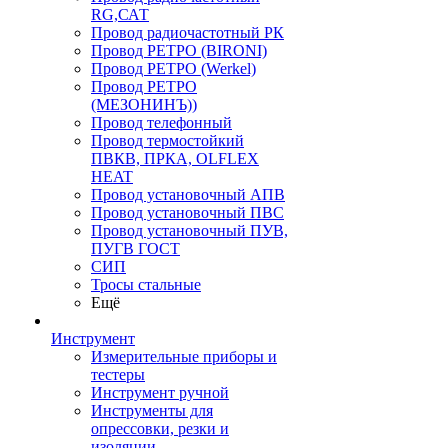
RG,САТ
Провод радиочастотный РК
Провод РЕТРО (BIRONI)
Провод РЕТРО (Werkel)
Провод РЕТРО
(МЕЗОНИНЪ))
Провод телефонный
Провод термостойкий
ПВКВ, ПРКА, OLFLEX
HEAT
Провод установочный АПВ
Провод установочный ПВС
Провод установочный ПУВ,
ПУГВ ГОСТ
СИП
Тросы стальные
Ещё
Инструмент
Измерительные приборы и
тестеры
Инструмент ручной
Инструменты для
опрессовки, резки и
изоляции