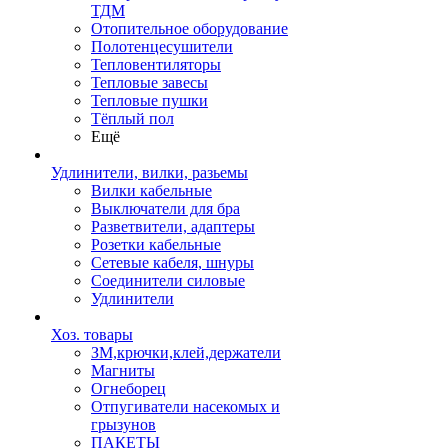
ТДМ
Отопительное оборудование
Полотенцесушители
Тепловентиляторы
Тепловые завесы
Тепловые пушки
Тёплый пол
Ещё
Удлинители, вилки, разьемы
Вилки кабельные
Выключатели для бра
Разветвители, адаптеры
Розетки кабельные
Сетевые кабеля, шнуры
Соединители силовые
Удлинители
Хоз. товары
ЗМ,крючки,клей,держатели
Магниты
Огнеборец
Отпугиватели насекомых и
грызунов
ПАКЕТЫ