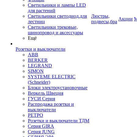
Светильники и лампы LED
для растений
Светильники светодиод.для
Люстры,
Акции
М
лестниц
подвесы,бра
Светильники трековые,
шинопровод и аксессуары
Ещё
Розетки и выключатели
ABB
BERKER
LEGRAND
SIMON
SYSTEME ELECTRIC
(Schneider)
Блоки электроустановочные
Веркель Швеция
ГУСИ Серия
Распродажа розетки и
выключатели
РЕТРО
Розетки и выключатели ТДМ
Серия GIRA
Серия JUNG