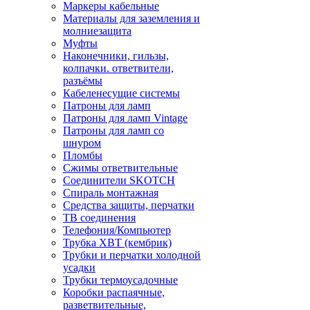
Маркеры кабельные
Материалы для заземления и
молниезащита
Муфты
Наконечники, гильзы,
колпачки. ответвители,
разъёмы
Кабеленесущие системы
Патроны для ламп
Патроны для ламп Vintage
Патроны для ламп со
шнуром
Пломбы
Сжимы ответвительные
Соединители SKOTCH
Спираль монтажная
Средства защиты, перчатки
ТВ соединения
Телефония/Компьютер
Трубка ХВТ (кембрик)
Трубки и перчатки холодной
усадки
Трубки термоусадочные
Коробки распаячные,
разветвительные,