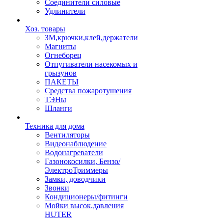
Соединители силовые
Удлинители
Хоз. товары
ЗМ,крючки,клей,держатели
Магниты
Огнеборец
Отпугиватели насекомых и
грызунов
ПАКЕТЫ
Средства пожаротушения
ТЭНы
Шланги
Техника для дома
Вентиляторы
Видеонаблюдение
Водонагреватели
Газонокосилки, Бензо/
ЭлектроТриммеры
Замки, доводчики
Звонки
Кондиционеры/фитинги
Мойки высок.давления
HUTER