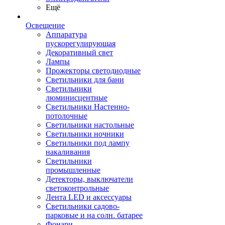
Ещё
Освещение
Аппаратура
пускорегулирующая
Декоративный свет
Лампы
Прожекторы светодиодные
Светильники для бани
Светильники
люминисцентные
Светильники Настенно-
потолочные
Светильники настольные
Светильники ночники
Светильники под лампу
накаливания
Светильники
промышленные
Детекторы, выключатели
светоконтрольные
Лента LED и аксессуары
Светильники садово-
парковые и на солн. батарее
Фонари