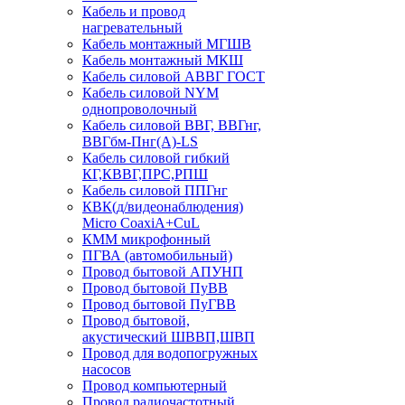
Кабель и провод
нагревательный
Кабель монтажный МГШВ
Кабель монтажный МКШ
Кабель силовой АВВГ ГОСТ
Кабель силовой NYM
однопроволочный
Кабель силовой ВВГ, ВВГнг,
ВВГбм-Пнг(А)-LS
Кабель силовой гибкий
КГ,КВВГ,ПРС,РПШ
Кабель силовой ППГнг
КВК(д/видеонаблюдения)
Micro CoaxiA+CuL
КММ микрофонный
ПГВА (автомобильный)
Провод бытовой АПУНП
Провод бытовой ПуВВ
Провод бытовой ПуГВВ
Провод бытовой,
акустический ШВВП,ШВП
Провод для водопогружных
насосов
Провод компьютерный
Провод радиочастотный