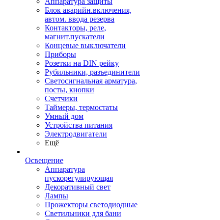
Аппаратура защиты
Блок аварийн.включения,
автом. ввода резерва
Контакторы, реле,
магнит.пускатели
Концевые выключатели
Приборы
Розетки на DIN рейку
Рубильники, разъединители
Светосигнальная арматура,
посты, кнопки
Счетчики
Таймеры, термостаты
Умный дом
Устройства питания
Электродвигатели
Ещё
Освещение
Аппаратура
пускорегулирующая
Декоративный свет
Лампы
Прожекторы светодиодные
Светильники для бани