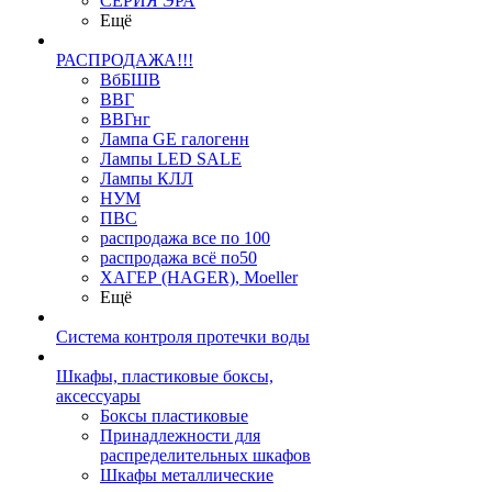
СЕРИЯ ЭРА
Ещё
РАСПРОДАЖА!!!
ВбБШВ
ВВГ
ВВГнг
Лампа GE галогенн
Лампы LED SALE
Лампы КЛЛ
НУМ
ПВС
распродажа все по 100
распродажа всё по50
ХАГЕР (HAGER), Moeller
Ещё
Система контроля протечки воды
Шкафы, пластиковые боксы,
аксессуары
Боксы пластиковые
Принадлежности для
распределительных шкафов
Шкафы металлические