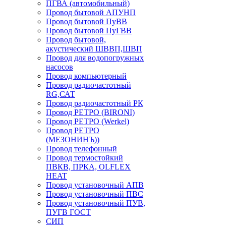
ПГВА (автомобильный)
Провод бытовой АПУНП
Провод бытовой ПуВВ
Провод бытовой ПуГВВ
Провод бытовой,
акустический ШВВП,ШВП
Провод для водопогружных
насосов
Провод компьютерный
Провод радиочастотный
RG,САТ
Провод радиочастотный РК
Провод РЕТРО (BIRONI)
Провод РЕТРО (Werkel)
Провод РЕТРО
(МЕЗОНИНЪ))
Провод телефонный
Провод термостойкий
ПВКВ, ПРКА, OLFLEX
HEAT
Провод установочный АПВ
Провод установочный ПВС
Провод установочный ПУВ,
ПУГВ ГОСТ
СИП