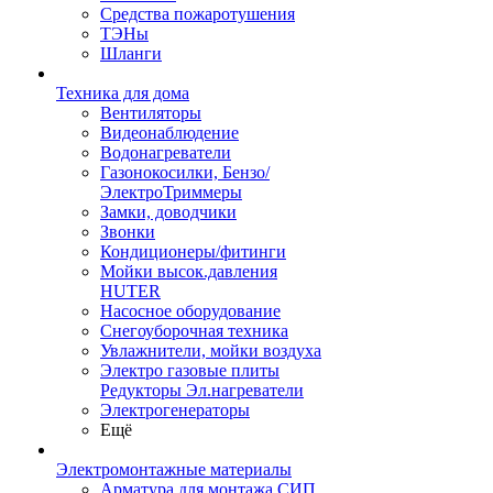
Средства пожаротушения
ТЭНы
Шланги
Техника для дома
Вентиляторы
Видеонаблюдение
Водонагреватели
Газонокосилки, Бензо/
ЭлектроТриммеры
Замки, доводчики
Звонки
Кондиционеры/фитинги
Мойки высок.давления
HUTER
Насосное оборудование
Снегоуборочная техника
Увлажнители, мойки воздуха
Электро газовые плиты
Редукторы Эл.нагреватели
Электрогенераторы
Ещё
Электромонтажные материалы
Арматура для монтажа СИП