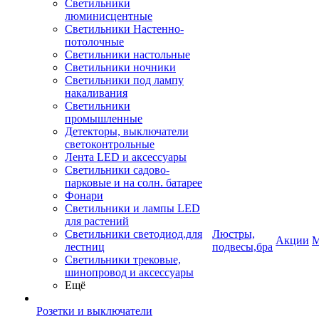
Светильники
люминисцентные
Светильники Настенно-
потолочные
Светильники настольные
Светильники ночники
Светильники под лампу
накаливания
Светильники
промышленные
Детекторы, выключатели
светоконтрольные
Лента LED и аксессуары
Светильники садово-
парковые и на солн. батарее
Фонари
Светильники и лампы LED
для растений
Светильники светодиод.для
Люстры,
Акции
М
лестниц
подвесы,бра
Светильники трековые,
шинопровод и аксессуары
Ещё
Розетки и выключатели