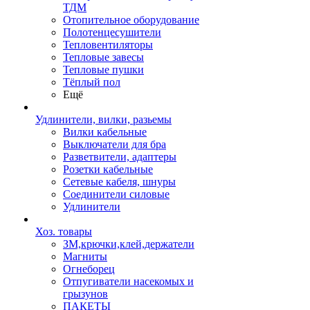
ТДМ
Отопительное оборудование
Полотенцесушители
Тепловентиляторы
Тепловые завесы
Тепловые пушки
Тёплый пол
Ещё
Удлинители, вилки, разьемы
Вилки кабельные
Выключатели для бра
Разветвители, адаптеры
Розетки кабельные
Сетевые кабеля, шнуры
Соединители силовые
Удлинители
Хоз. товары
ЗМ,крючки,клей,держатели
Магниты
Огнеборец
Отпугиватели насекомых и
грызунов
ПАКЕТЫ