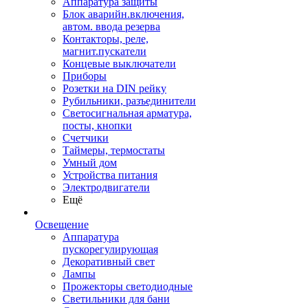
Аппаратура защиты
Блок аварийн.включения,
автом. ввода резерва
Контакторы, реле,
магнит.пускатели
Концевые выключатели
Приборы
Розетки на DIN рейку
Рубильники, разъединители
Светосигнальная арматура,
посты, кнопки
Счетчики
Таймеры, термостаты
Умный дом
Устройства питания
Электродвигатели
Ещё
Освещение
Аппаратура
пускорегулирующая
Декоративный свет
Лампы
Прожекторы светодиодные
Светильники для бани