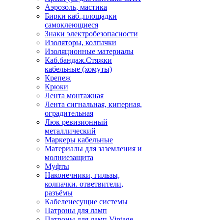
Аэрозоль, мастика
Бирки каб.,площадки
самоклеющиеся
Знаки электробезопасности
Изоляторы, колпачки
Изоляционные материалы
Каб.бандаж.Стяжки
кабельные (хомуты)
Крепеж
Крюки
Лента монтажная
Лента сигнальная, киперная,
оградительная
Люк ревизионный
металлический
Маркеры кабельные
Материалы для заземления и
молниезащита
Муфты
Наконечники, гильзы,
колпачки. ответвители,
разъёмы
Кабеленесущие системы
Патроны для ламп
Патроны для ламп Vintage