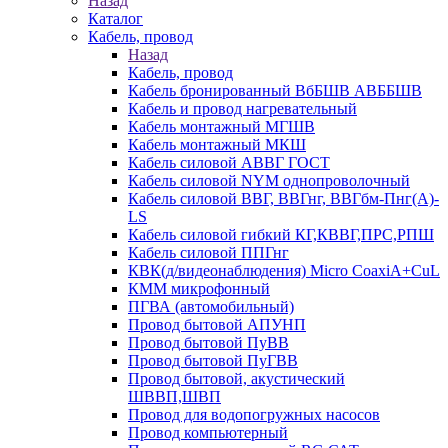
Назад
Каталог
Кабель, провод
Назад
Кабель, провод
Кабель бронированный ВбБШВ АВББШВ
Кабель и провод нагревательный
Кабель монтажный МГШВ
Кабель монтажный МКШ
Кабель силовой АВВГ ГОСТ
Кабель силовой NYM однопроволочный
Кабель силовой ВВГ, ВВГнг, ВВГбм-Пнг(А)-
LS
Кабель силовой гибкий КГ,КВВГ,ПРС,РПШ
Кабель силовой ППГнг
КВК(д/видеонаблюдения) Micro CoaxiA+CuL
КММ микрофонный
ПГВА (автомобильный)
Провод бытовой АПУНП
Провод бытовой ПуВВ
Провод бытовой ПуГВВ
Провод бытовой, акустический
ШВВП,ШВП
Провод для водопогружных насосов
Провод компьютерный