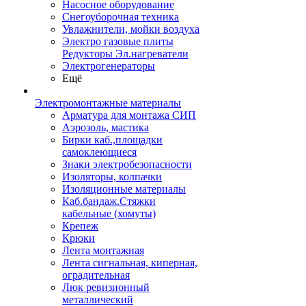
Насосное оборудование
Снегоуборочная техника
Увлажнители, мойки воздуха
Электро газовые плиты
Редукторы Эл.нагреватели
Электрогенераторы
Ещё
Электромонтажные материалы
Арматура для монтажа СИП
Аэрозоль, мастика
Бирки каб.,площадки
самоклеющиеся
Знаки электробезопасности
Изоляторы, колпачки
Изоляционные материалы
Каб.бандаж.Стяжки
кабельные (хомуты)
Крепеж
Крюки
Лента монтажная
Лента сигнальная, киперная,
оградительная
Люк ревизионный
металлический