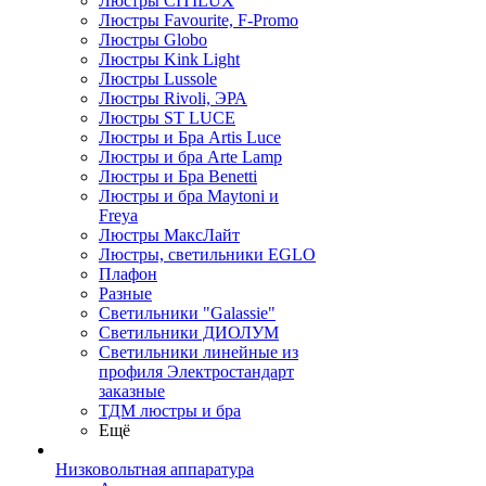
Люстры CITILUX
Люстры Favourite, F-Promo
Люстры Globo
Люстры Kink Light
Люстры Lussole
Люстры Rivoli, ЭРА
Люстры ST LUCE
Люстры и Бра Artis Luce
Люстры и бра Arte Lamp
Люстры и Бра Benetti
Люстры и бра Maytoni и
Freya
Люстры МаксЛайт
Люстры, светильники EGLO
Плафон
Разные
Светильники "Galassie"
Светильники ДИОЛУМ
Светильники линейные из
профиля Электростандарт
заказные
ТДМ люстры и бра
Ещё
Низковольтная аппаратура