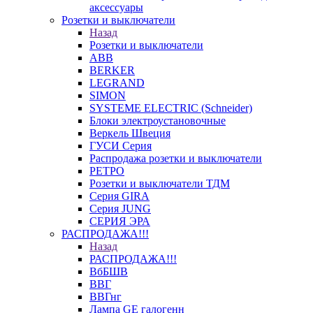
аксессуары
Розетки и выключатели
Назад
Розетки и выключатели
ABB
BERKER
LEGRAND
SIMON
SYSTEME ELECTRIC (Schneider)
Блоки электроустановочные
Веркель Швеция
ГУСИ Серия
Распродажа розетки и выключатели
РЕТРО
Розетки и выключатели ТДМ
Серия GIRA
Серия JUNG
СЕРИЯ ЭРА
РАСПРОДАЖА!!!
Назад
РАСПРОДАЖА!!!
ВбБШВ
ВВГ
ВВГнг
Лампа GE галогенн