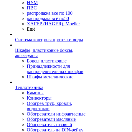
НУМ
ПВС
распродажа все по 100
распродажа всё по50
ХАГЕР (HAGER), Moeller
Ещё
Система контроля протечки воды
Шкафы, пластиковые боксы,
аксессуары
Боксы пластиковые
Принадлежности для
распределительных шкафов
Шкафы металлические
Теплотехника
Камины
Конвекторы
Обогрев труб, кровли,
водостоков
Обогреватели инфрактасные
Обогреватели масляные
Обогреватель газовый
Обогреватель на DIN-рейку