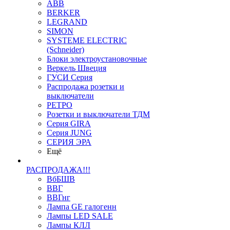
ABB
BERKER
LEGRAND
SIMON
SYSTEME ELECTRIC
(Schneider)
Блоки электроустановочные
Веркель Швеция
ГУСИ Серия
Распродажа розетки и
выключатели
РЕТРО
Розетки и выключатели ТДМ
Серия GIRA
Серия JUNG
СЕРИЯ ЭРА
Ещё
РАСПРОДАЖА!!!
ВбБШВ
ВВГ
ВВГнг
Лампа GE галогенн
Лампы LED SALE
Лампы КЛЛ