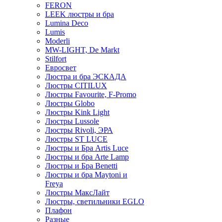
FERON
LEEK люстры и бра
Lumina Deco
Lumis
Moderli
MW-LIGHT, De Markt
Stilfort
Евросвет
Люстра и бра ЭСКАДА
Люстры CITILUX
Люстры Favourite, F-Promo
Люстры Globo
Люстры Kink Light
Люстры Lussole
Люстры Rivoli, ЭРА
Люстры ST LUCE
Люстры и Бра Artis Luce
Люстры и бра Arte Lamp
Люстры и Бра Benetti
Люстры и бра Maytoni и
Freya
Люстры МаксЛайт
Люстры, светильники EGLO
Плафон
Разные