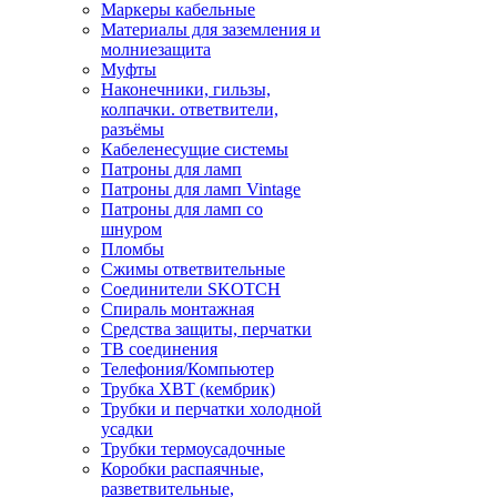
Маркеры кабельные
Материалы для заземления и
молниезащита
Муфты
Наконечники, гильзы,
колпачки. ответвители,
разъёмы
Кабеленесущие системы
Патроны для ламп
Патроны для ламп Vintage
Патроны для ламп со
шнуром
Пломбы
Сжимы ответвительные
Соединители SKOTCH
Спираль монтажная
Средства защиты, перчатки
ТВ соединения
Телефония/Компьютер
Трубка ХВТ (кембрик)
Трубки и перчатки холодной
усадки
Трубки термоусадочные
Коробки распаячные,
разветвительные,