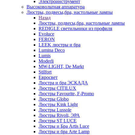
Электроинструмент
Высоковольтная аппаратура
Люстры, подвесы,бра, настольные лампы
Назад
Люстры, подвесы,бра, настольные лампы
REDIGLE светильники из профиля
Evoluce
FERON
LEEK люстры и бра
Lumina Deco
Lumis
Moderli
MW-LIGHT, De Markt
Stilfort
Евросвет
Люстра и бра ЭСКАДА
Люстры CITILUX
Люстры Favourite, F-Promo
Люстры Globo
Люстры Kink Light
Люстры Lussole
Люстры Rivoli, ЭРА
Люстры ST LUCE
Люстры и Бра Artis Luce
Люстры и бра Arte Lamp