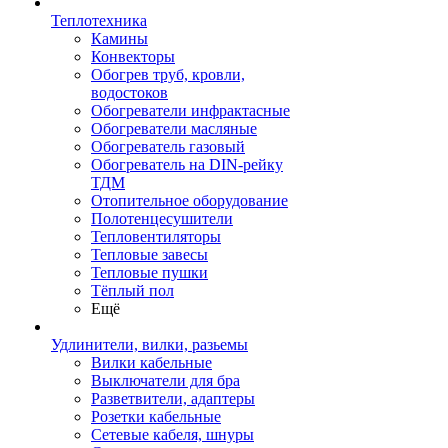
Теплотехника
Камины
Конвекторы
Обогрев труб, кровли,
водостоков
Обогреватели инфрактасные
Обогреватели масляные
Обогреватель газовый
Обогреватель на DIN-рейку
ТДМ
Отопительное оборудование
Полотенцесушители
Тепловентиляторы
Тепловые завесы
Тепловые пушки
Тёплый пол
Ещё
Удлинители, вилки, разьемы
Вилки кабельные
Выключатели для бра
Разветвители, адаптеры
Розетки кабельные
Сетевые кабеля, шнуры