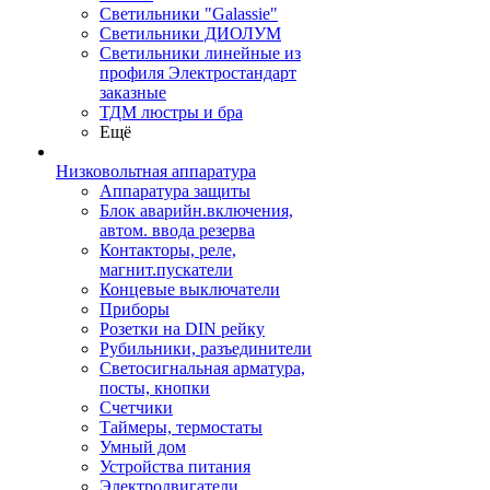
Светильники "Galassie"
Светильники ДИОЛУМ
Светильники линейные из
профиля Электростандарт
заказные
ТДМ люстры и бра
Ещё
Низковольтная аппаратура
Аппаратура защиты
Блок аварийн.включения,
автом. ввода резерва
Контакторы, реле,
магнит.пускатели
Концевые выключатели
Приборы
Розетки на DIN рейку
Рубильники, разъединители
Светосигнальная арматура,
посты, кнопки
Счетчики
Таймеры, термостаты
Умный дом
Устройства питания
Электродвигатели