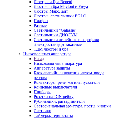
Люстры и Бра Benetti
Люстры и бра Maytoni и Freya
Люстры МаксЛайт
Люстры, светильники EGLO
Плафон
Разные
Светильники "Galassie"
Светильники ДИОЛУМ
Светильники линейные из профиля
Электростандарт заказные
ТДМ люстры и бра
Низковольтная аппаратура
Назад
Низковольтная аппаратура
Аппаратура защиты
Блок аварийн.включения, автом. ввода
резерва
Контакторы, реле, магнит.пускатели
Концевые выключатели
Приборы
Розетки на DIN рейку
Рубильники, разъединители
Светосигнальная арматура, посты, кнопки
Счетчики
Таймеры, термостаты