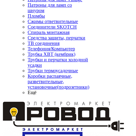
Патроны для ламп со
шнуром
Пломбы
Сжимы ответвительные
Соединители SKOTCH
Спираль монтажная
Средства защиты, перчатки
ТВ соединения
Телефония/Компьютер
Трубка ХВТ (кембрик)
Трубки и перчатки холодной
усадки
Трубки термоусадочные
Коробки распаячные,
разветвительные,
установочные(подрозетники)
Ещё