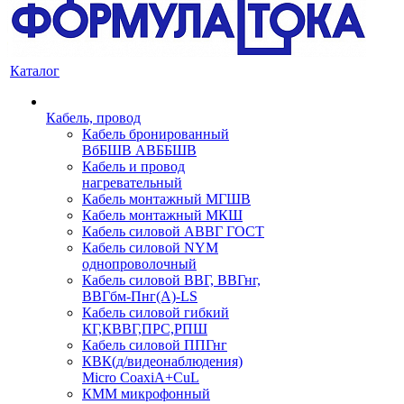
Каталог
Кабель, провод
Кабель бронированный
ВбБШВ АВББШВ
Кабель и провод
нагревательный
Кабель монтажный МГШВ
Кабель монтажный МКШ
Кабель силовой АВВГ ГОСТ
Кабель силовой NYM
однопроволочный
Кабель силовой ВВГ, ВВГнг,
ВВГбм-Пнг(А)-LS
Кабель силовой гибкий
КГ,КВВГ,ПРС,РПШ
Кабель силовой ППГнг
КВК(д/видеонаблюдения)
Micro CoaxiA+CuL
КММ микрофонный