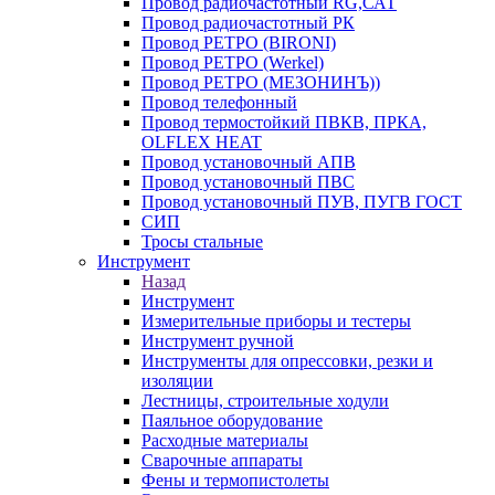
Провод радиочастотный RG,САТ
Провод радиочастотный РК
Провод РЕТРО (BIRONI)
Провод РЕТРО (Werkel)
Провод РЕТРО (МЕЗОНИНЪ))
Провод телефонный
Провод термостойкий ПВКВ, ПРКА,
OLFLEX HEAT
Провод установочный АПВ
Провод установочный ПВС
Провод установочный ПУВ, ПУГВ ГОСТ
СИП
Тросы стальные
Инструмент
Назад
Инструмент
Измерительные приборы и тестеры
Инструмент ручной
Инструменты для опрессовки, резки и
изоляции
Лестницы, строительные ходули
Паяльное оборудование
Расходные материалы
Сварочные аппараты
Фены и термопистолеты