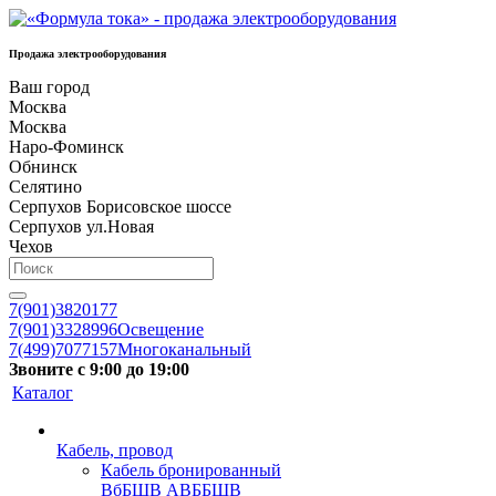
Продажа электрооборудования
Ваш город
Москва
Москва
Наро-Фоминск
Обнинск
Селятино
Серпухов Борисовское шоссе
Серпухов ул.Новая
Чехов
7(901)3820177
7(901)3328996
Освещение
7(499)7077157
Многоканальный
Звоните с 9:00 до 19:00
Каталог
Кабель, провод
Кабель бронированный
ВбБШВ АВББШВ