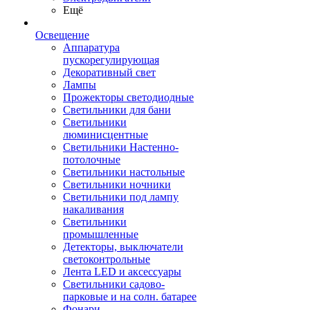
Ещё
Освещение
Аппаратура
пускорегулирующая
Декоративный свет
Лампы
Прожекторы светодиодные
Светильники для бани
Светильники
люминисцентные
Светильники Настенно-
потолочные
Светильники настольные
Светильники ночники
Светильники под лампу
накаливания
Светильники
промышленные
Детекторы, выключатели
светоконтрольные
Лента LED и аксессуары
Светильники садово-
парковые и на солн. батарее
Фонари