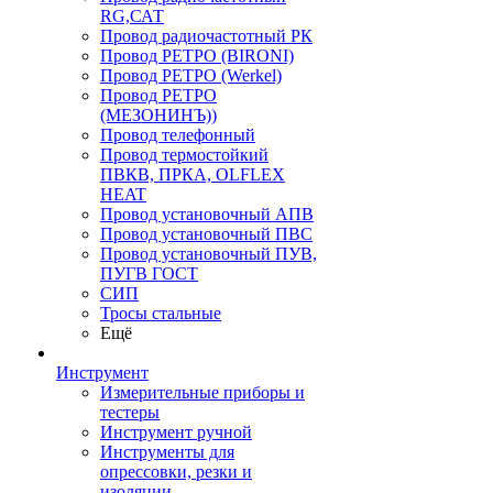
RG,САТ
Провод радиочастотный РК
Провод РЕТРО (BIRONI)
Провод РЕТРО (Werkel)
Провод РЕТРО
(МЕЗОНИНЪ))
Провод телефонный
Провод термостойкий
ПВКВ, ПРКА, OLFLEX
HEAT
Провод установочный АПВ
Провод установочный ПВС
Провод установочный ПУВ,
ПУГВ ГОСТ
СИП
Тросы стальные
Ещё
Инструмент
Измерительные приборы и
тестеры
Инструмент ручной
Инструменты для
опрессовки, резки и
изоляции