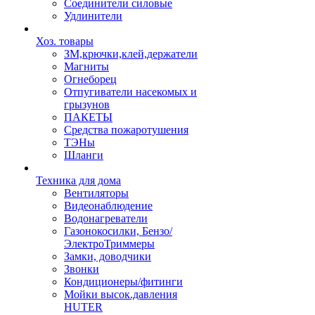
Соединители силовые
Удлинители
Хоз. товары
ЗМ,крючки,клей,держатели
Магниты
Огнеборец
Отпугиватели насекомых и
грызунов
ПАКЕТЫ
Средства пожаротушения
ТЭНы
Шланги
Техника для дома
Вентиляторы
Видеонаблюдение
Водонагреватели
Газонокосилки, Бензо/
ЭлектроТриммеры
Замки, доводчики
Звонки
Кондиционеры/фитинги
Мойки высок.давления
HUTER