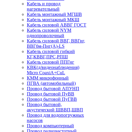
Кабель и провод
нагревательный
Кабель монтажный МГШВ
Кабель монтажный МКШ
Кабель силовой АВВГ ГОСТ
Кабель силовой NYM
однопроволочный
Кабель силовой ВВГ, ВВГнг,
ВВГбм-Пнг(А)-LS
Кабель силовой гибкий
КГ,КВВГ,ПРС,РПШ
Кабель силовой ППГнг
КВК(д/видеонаблюдения)
Micro CoaxiA+CuL
КММ микрофонный
ПГВА (автомобильный)
Провод бытовой АПУНП
Провод бытовой ПуВВ
Провод бытовой ПуГВВ
Провод бытовой,
акустический ШВВП,ШВП
Провод для водопогружных
насосов
Провод компьютерный
Провод радиочастотный