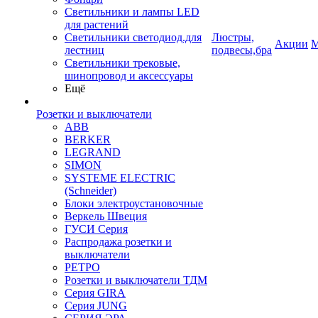
Светильники и лампы LED
для растений
Светильники светодиод.для
Люстры,
Акции
М
лестниц
подвесы,бра
Светильники трековые,
шинопровод и аксессуары
Ещё
Розетки и выключатели
ABB
BERKER
LEGRAND
SIMON
SYSTEME ELECTRIC
(Schneider)
Блоки электроустановочные
Веркель Швеция
ГУСИ Серия
Распродажа розетки и
выключатели
РЕТРО
Розетки и выключатели ТДМ
Серия GIRA
Серия JUNG