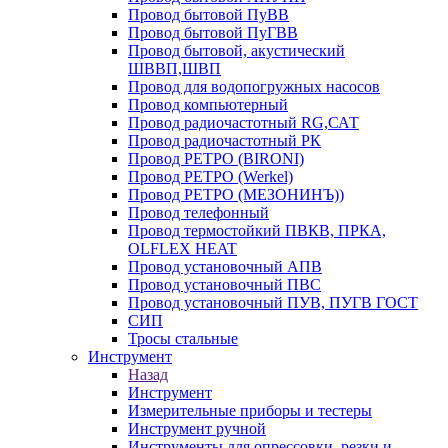
Провод бытовой ПуВВ
Провод бытовой ПуГВВ
Провод бытовой, акустический
ШВВП,ШВП
Провод для водопогружных насосов
Провод компьютерный
Провод радиочастотный RG,САТ
Провод радиочастотный РК
Провод РЕТРО (BIRONI)
Провод РЕТРО (Werkel)
Провод РЕТРО (МЕЗОНИНЪ))
Провод телефонный
Провод термостойкий ПВКВ, ПРКА,
OLFLEX HEAT
Провод установочный АПВ
Провод установочный ПВС
Провод установочный ПУВ, ПУГВ ГОСТ
СИП
Тросы стальные
Инструмент
Назад
Инструмент
Измерительные приборы и тестеры
Инструмент ручной
Инструменты для опрессовки, резки и