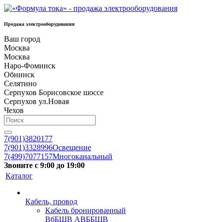
Продажа электрооборудования
Ваш город
Москва
Москва
Наро-Фоминск
Обнинск
Селятино
Серпухов Борисовское шоссе
Серпухов ул.Новая
Чехов
7(901)3820177
7(901)3328996
Освещение
7(499)7077157
Многоканальный
Звоните с 9:00 до 19:00
Каталог
Кабель, провод
Кабель бронированный
ВбБШВ АВББШВ