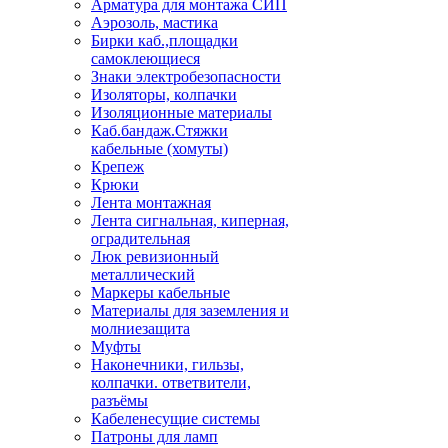
Арматура для монтажа СИП
Аэрозоль, мастика
Бирки каб.,площадки
самоклеющиеся
Знаки электробезопасности
Изоляторы, колпачки
Изоляционные материалы
Каб.бандаж.Стяжки
кабельные (хомуты)
Крепеж
Крюки
Лента монтажная
Лента сигнальная, киперная,
оградительная
Люк ревизионный
металлический
Маркеры кабельные
Материалы для заземления и
молниезащита
Муфты
Наконечники, гильзы,
колпачки. ответвители,
разъёмы
Кабеленесущие системы
Патроны для ламп