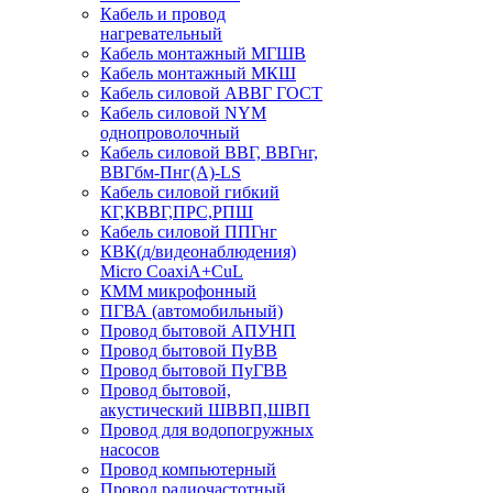
Кабель и провод
нагревательный
Кабель монтажный МГШВ
Кабель монтажный МКШ
Кабель силовой АВВГ ГОСТ
Кабель силовой NYM
однопроволочный
Кабель силовой ВВГ, ВВГнг,
ВВГбм-Пнг(А)-LS
Кабель силовой гибкий
КГ,КВВГ,ПРС,РПШ
Кабель силовой ППГнг
КВК(д/видеонаблюдения)
Micro CoaxiA+CuL
КММ микрофонный
ПГВА (автомобильный)
Провод бытовой АПУНП
Провод бытовой ПуВВ
Провод бытовой ПуГВВ
Провод бытовой,
акустический ШВВП,ШВП
Провод для водопогружных
насосов
Провод компьютерный
Провод радиочастотный