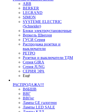
ABB
BERKER
LEGRAND
SIMON
SYSTEME ELECTRIC
(Schneider)
Блоки электроустановочные
Веркель Швеция
ГУСИ Серия
Распродажа розетки и
выключатели
РЕТРО
Розетки и выключатели ТДМ
Серия GIRA
Серия JUNG
СЕРИЯ ЭРА
Ещё
РАСПРОДАЖА!!!
ВбБШВ
ВВГ
ВВГнг
Лампа GE галогенн
Лампы LED SALE
Лампы КЛЛ