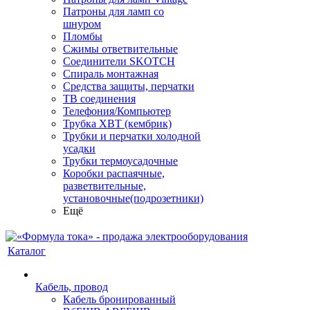
Патроны для ламп со
шнуром
Пломбы
Сжимы ответвительные
Соединители SKOTCH
Спираль монтажная
Средства защиты, перчатки
ТВ соединения
Телефония/Компьютер
Трубка ХВТ (кембрик)
Трубки и перчатки холодной
усадки
Трубки термоусадочные
Коробки распаячные,
разветвительные,
установочные(подрозетники)
Ещё
Каталог
Кабель, провод
Кабель бронированный