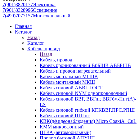
7(901)3820177
Электрика
7(901)3328996
Освещение
7(499)7077157
Многоканальный
Главная
Каталог
Назад
Каталог
Кабель, провод
Назад
Кабель, провод
Кабель бронированный ВбБШВ АВББШВ
Кабель и провод нагревательный
Кабель монтажный МГШВ
Кабель монтажный МКШ
Кабель силовой АВВГ ГОСТ
Кабель силовой NYM однопроволочный
Кабель силовой ВВГ, ВВГнг, ВВГбм-Пнг(А)-
LS
Кабель силовой гибкий КГ,КВВГ,ПРС,РПШ
Кабель силовой ППГнг
КВК(д/видеонаблюдения) Micro CoaxiA+CuL
КММ микрофонный
ПГВА (автомобильный)
Провод бытовой АПУНП