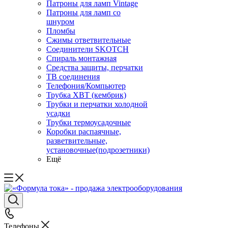
Патроны для ламп Vintage
Патроны для ламп со
шнуром
Пломбы
Сжимы ответвительные
Соединители SKOTCH
Спираль монтажная
Средства защиты, перчатки
ТВ соединения
Телефония/Компьютер
Трубка ХВТ (кембрик)
Трубки и перчатки холодной
усадки
Трубки термоусадочные
Коробки распаячные,
разветвительные,
установочные(подрозетники)
Ещё
Телефоны