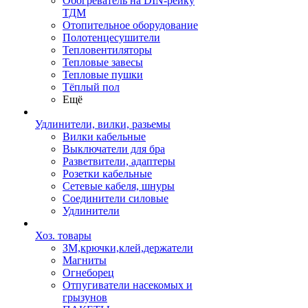
Обогреватель на DIN-рейку
ТДМ
Отопительное оборудование
Полотенцесушители
Тепловентиляторы
Тепловые завесы
Тепловые пушки
Тёплый пол
Ещё
Удлинители, вилки, разьемы
Вилки кабельные
Выключатели для бра
Разветвители, адаптеры
Розетки кабельные
Сетевые кабеля, шнуры
Соединители силовые
Удлинители
Хоз. товары
ЗМ,крючки,клей,держатели
Магниты
Огнеборец
Отпугиватели насекомых и
грызунов