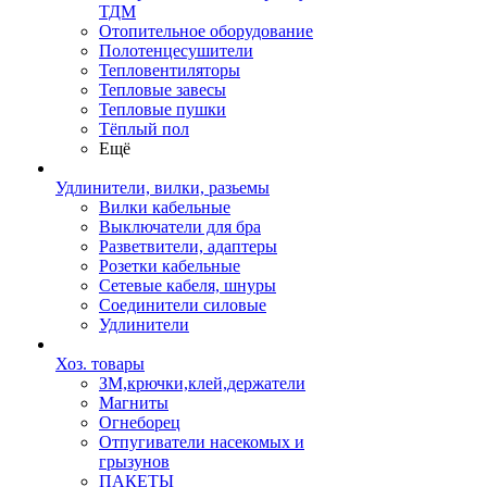
ТДМ
Отопительное оборудование
Полотенцесушители
Тепловентиляторы
Тепловые завесы
Тепловые пушки
Тёплый пол
Ещё
Удлинители, вилки, разьемы
Вилки кабельные
Выключатели для бра
Разветвители, адаптеры
Розетки кабельные
Сетевые кабеля, шнуры
Соединители силовые
Удлинители
Хоз. товары
ЗМ,крючки,клей,держатели
Магниты
Огнеборец
Отпугиватели насекомых и
грызунов
ПАКЕТЫ