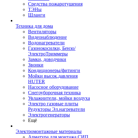
Средства пожаротушения
ТЭНы
Шланги
Техника для дома
Вентиляторы
Видеонаблюдение
Водонагреватели
Газонокосилки, Бензо/
ЭлектроТриммеры
Замки, доводчики
Звонки
Кондиционеры/фитинги
Мойки высок.давления
HUTER
Насосное оборудование
Снегоуборочная техника
Увлажнители, мойки воздуха
Электро газовые плиты
Редукторы Эл.нагреватели
Электрогенераторы
Ещё
Электромонтажные материалы
Арматура для монтажа СИП