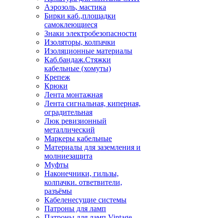
Аэрозоль, мастика
Бирки каб.,площадки
самоклеющиеся
Знаки электробезопасности
Изоляторы, колпачки
Изоляционные материалы
Каб.бандаж.Стяжки
кабельные (хомуты)
Крепеж
Крюки
Лента монтажная
Лента сигнальная, киперная,
оградительная
Люк ревизионный
металлический
Маркеры кабельные
Материалы для заземления и
молниезащита
Муфты
Наконечники, гильзы,
колпачки. ответвители,
разъёмы
Кабеленесущие системы
Патроны для ламп
Патроны для ламп Vintage