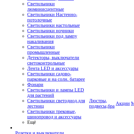
Светильники
люминисцентные
Светильники Настенно-
потолочные
Светильники настольные
Светильники ночники
Светильники под лампу
накаливания
Светильники
промышленные
Детекторы, выключатели
светоконтрольные
Лента LED и аксессуары
Светильники садово-
парковые и на солн. батарее
Фонари
Светильники и лампы LED
для растений
Светильники светодиод.для
Люстры,
Акции
М
лестниц
подвесы,бра
Светильники трековые,
шинопровод и аксессуары
Ещё
Розетки и выключатели