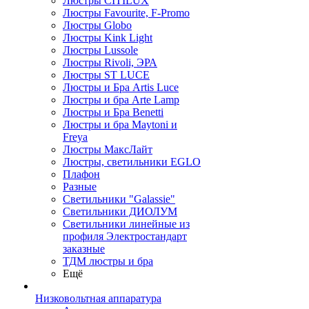
Люстры CITILUX
Люстры Favourite, F-Promo
Люстры Globo
Люстры Kink Light
Люстры Lussole
Люстры Rivoli, ЭРА
Люстры ST LUCE
Люстры и Бра Artis Luce
Люстры и бра Arte Lamp
Люстры и Бра Benetti
Люстры и бра Maytoni и
Freya
Люстры МаксЛайт
Люстры, светильники EGLO
Плафон
Разные
Светильники "Galassie"
Светильники ДИОЛУМ
Светильники линейные из
профиля Электростандарт
заказные
ТДМ люстры и бра
Ещё
Низковольтная аппаратура