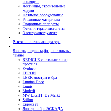
изоляции
Лестницы, строительные
ходули
Паяльное оборудование
Расходные материалы
Сварочные аппараты
Фены и термопистолеты
Электроинструмент
Высоковольтная аппаратура
Люстры, подвесы,бра, настольные
лампы
REDIGLE светильники из
профиля
Evoluce
FERON
LEEK люстры и бра
Lumina Deco
Lumis
Moderli
MW-LIGHT, De Markt
Stilfort
Евросвет
Люстра и бра ЭСКАДА