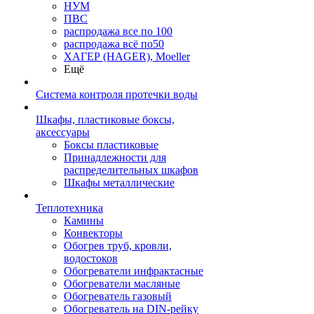
НУМ
ПВС
распродажа все по 100
распродажа всё по50
ХАГЕР (HAGER), Moeller
Ещё
Система контроля протечки воды
Шкафы, пластиковые боксы,
аксессуары
Боксы пластиковые
Принадлежности для
распределительных шкафов
Шкафы металлические
Теплотехника
Камины
Конвекторы
Обогрев труб, кровли,
водостоков
Обогреватели инфрактасные
Обогреватели масляные
Обогреватель газовый
Обогреватель на DIN-рейку