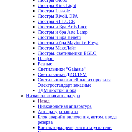
Люстры Globo
Люстры Kink Light
Люстры Lussole
Люстры Rivoli, ЭРА
Люстры ST LUCE
Люстры и Бра Artis Luce
Люстры и бра Arte Lamp
Люстры и Бра Benetti
Люстры и бра Maytoni и Freya
Люстры МаксЛайт
Люстры, светильники EGLO
Плафон
Разные
Светильники "Galassie"
Светильники ДИОЛУМ
Светильники линейные из профиля
Электростандарт заказные
ТДМ люстры и бра
Низковольтная аппаратура
Назад
Низковольтная аппаратура
Аппаратура защиты
Блок аварийн.включения, автом. ввода
резерва
Контакторы, реле, магнит.пускатели