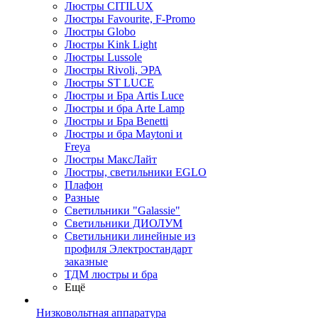
Люстры CITILUX
Люстры Favourite, F-Promo
Люстры Globo
Люстры Kink Light
Люстры Lussole
Люстры Rivoli, ЭРА
Люстры ST LUCE
Люстры и Бра Artis Luce
Люстры и бра Arte Lamp
Люстры и Бра Benetti
Люстры и бра Maytoni и
Freya
Люстры МаксЛайт
Люстры, светильники EGLO
Плафон
Разные
Светильники "Galassie"
Светильники ДИОЛУМ
Светильники линейные из
профиля Электростандарт
заказные
ТДМ люстры и бра
Ещё
Низковольтная аппаратура