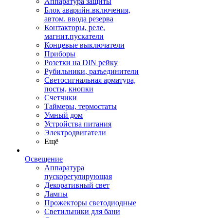
Аппаратура защиты
Блок аварийн.включения,
автом. ввода резерва
Контакторы, реле,
магнит.пускатели
Концевые выключатели
Приборы
Розетки на DIN рейку
Рубильники, разъединители
Светосигнальная арматура,
посты, кнопки
Счетчики
Таймеры, термостаты
Умный дом
Устройства питания
Электродвигатели
Ещё
Освещение
Аппаратура
пускорегулирующая
Декоративный свет
Лампы
Прожекторы светодиодные
Светильники для бани