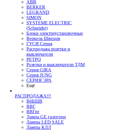
ABB
BERKER
LEGRAND
SIMON
SYSTEME ELECTRIC
(Schneider)
Блоки электроустановочные
Веркель Швеция
ГУСИ Серия
Распродажа розетки и
выключатели
РЕТРО
Розетки и выключатели ТДМ
Серия GIRA
Серия JUNG
СЕРИЯ ЭРА
Ещё
РАСПРОДАЖА!!!
ВбБШВ
ВВГ
ВВГнг
Лампа GE галогенн
Лампы LED SALE
Лампы КЛЛ