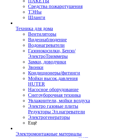
ПАКЕТЫ
Средства пожаротушения
ТЭНы
Шланги
Техника для дома
Вентиляторы
Видеонаблюдение
Водонагреватели
Газонокосилки, Бензо/
ЭлектроТриммеры
Замки, доводчики
Звонки
Кондиционеры/фитинги
Мойки высок.давления
HUTER
Насосное оборудование
Снегоуборочная техника
Увлажнители, мойки воздуха
Электро газовые плиты
Редукторы Эл.нагреватели
Электрогенераторы
Ещё
Электромонтажные материалы