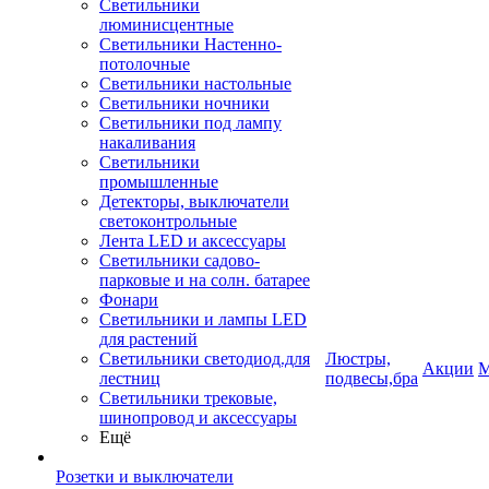
Светильники
люминисцентные
Светильники Настенно-
потолочные
Светильники настольные
Светильники ночники
Светильники под лампу
накаливания
Светильники
промышленные
Детекторы, выключатели
светоконтрольные
Лента LED и аксессуары
Светильники садово-
парковые и на солн. батарее
Фонари
Светильники и лампы LED
для растений
Светильники светодиод.для
Люстры,
Акции
М
лестниц
подвесы,бра
Светильники трековые,
шинопровод и аксессуары
Ещё
Розетки и выключатели