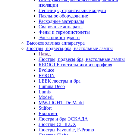
изоляции
Лестницы, строительные ходули
Паяльное оборудование
Расходные материалы
Сварочные аппараты
Фены и термопистолеты
Электроинструмент
Высоковольтная аппаратура
Люстры, подвесы,бра, настольные лампы
Назад
Люстры, подвесы,бра, настольные лампы
REDIGLE светильники из профиля
Evoluce
FERON
LEEK люстры и бра
Lumina Deco
Lumis
Moderli
MW-LIGHT, De Markt
Stilfort
Евросвет
Люстра и бра ЭСКАДА
Люстры CITILUX
Люстры Favourite, F-Promo