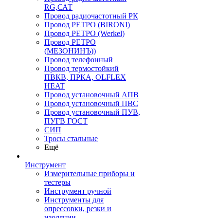
RG,САТ
Провод радиочастотный РК
Провод РЕТРО (BIRONI)
Провод РЕТРО (Werkel)
Провод РЕТРО
(МЕЗОНИНЪ))
Провод телефонный
Провод термостойкий
ПВКВ, ПРКА, OLFLEX
HEAT
Провод установочный АПВ
Провод установочный ПВС
Провод установочный ПУВ,
ПУГВ ГОСТ
СИП
Тросы стальные
Ещё
Инструмент
Измерительные приборы и
тестеры
Инструмент ручной
Инструменты для
опрессовки, резки и
изоляции