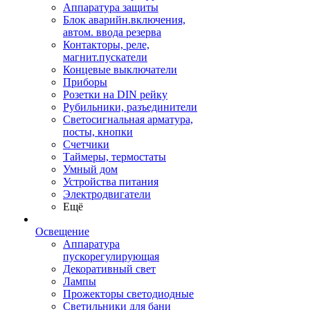
Аппаратура защиты
Блок аварийн.включения,
автом. ввода резерва
Контакторы, реле,
магнит.пускатели
Концевые выключатели
Приборы
Розетки на DIN рейку
Рубильники, разъединители
Светосигнальная арматура,
посты, кнопки
Счетчики
Таймеры, термостаты
Умный дом
Устройства питания
Электродвигатели
Ещё
Освещение
Аппаратура
пускорегулирующая
Декоративный свет
Лампы
Прожекторы светодиодные
Светильники для бани