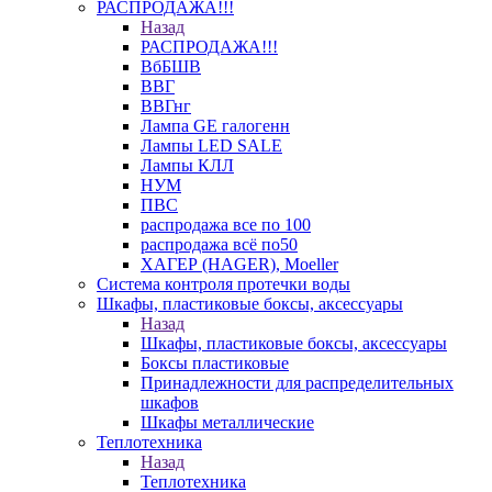
РАСПРОДАЖА!!!
Назад
РАСПРОДАЖА!!!
ВбБШВ
ВВГ
ВВГнг
Лампа GE галогенн
Лампы LED SALE
Лампы КЛЛ
НУМ
ПВС
распродажа все по 100
распродажа всё по50
ХАГЕР (HAGER), Moeller
Система контроля протечки воды
Шкафы, пластиковые боксы, аксессуары
Назад
Шкафы, пластиковые боксы, аксессуары
Боксы пластиковые
Принадлежности для распределительных
шкафов
Шкафы металлические
Теплотехника
Назад
Теплотехника