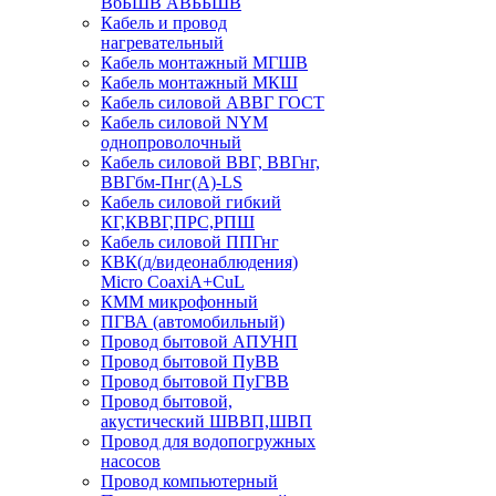
ВбБШВ АВББШВ
Кабель и провод
нагревательный
Кабель монтажный МГШВ
Кабель монтажный МКШ
Кабель силовой АВВГ ГОСТ
Кабель силовой NYM
однопроволочный
Кабель силовой ВВГ, ВВГнг,
ВВГбм-Пнг(А)-LS
Кабель силовой гибкий
КГ,КВВГ,ПРС,РПШ
Кабель силовой ППГнг
КВК(д/видеонаблюдения)
Micro CoaxiA+CuL
КММ микрофонный
ПГВА (автомобильный)
Провод бытовой АПУНП
Провод бытовой ПуВВ
Провод бытовой ПуГВВ
Провод бытовой,
акустический ШВВП,ШВП
Провод для водопогружных
насосов
Провод компьютерный