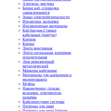
Аэрозоль, мастика
Бирки каб.,площадки
самоклеющиеся
Знаки электробезопасности
Изоляторы, колпачки
Изоляционные материалы
Каб.бандаж.Стяжки
кабельные (хомуты)
Крепеж
Крюки
Лента монтажная
Лента сигнальная, киперная,
оградительная
Люк ревизионный
металлический
Маркеры кабельные
Материалы для заземления и
молниезащита
Муфты
Наконечники, гильзы,
колпачки. ответвители,
разъёмы
Кабеленесущие системы
Патроны для ламп
Патроны для ламп Vintage