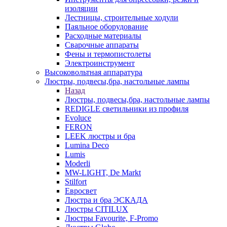
изоляции
Лестницы, строительные ходули
Паяльное оборудование
Расходные материалы
Сварочные аппараты
Фены и термопистолеты
Электроинструмент
Высоковольтная аппаратура
Люстры, подвесы,бра, настольные лампы
Назад
Люстры, подвесы,бра, настольные лампы
REDIGLE светильники из профиля
Evoluce
FERON
LEEK люстры и бра
Lumina Deco
Lumis
Moderli
MW-LIGHT, De Markt
Stilfort
Евросвет
Люстра и бра ЭСКАДА
Люстры CITILUX
Люстры Favourite, F-Promo