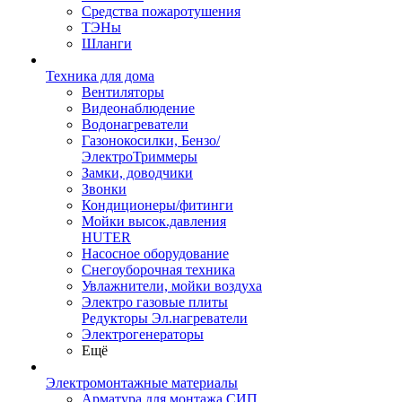
Средства пожаротушения
ТЭНы
Шланги
Техника для дома
Вентиляторы
Видеонаблюдение
Водонагреватели
Газонокосилки, Бензо/
ЭлектроТриммеры
Замки, доводчики
Звонки
Кондиционеры/фитинги
Мойки высок.давления
HUTER
Насосное оборудование
Снегоуборочная техника
Увлажнители, мойки воздуха
Электро газовые плиты
Редукторы Эл.нагреватели
Электрогенераторы
Ещё
Электромонтажные материалы
Арматура для монтажа СИП