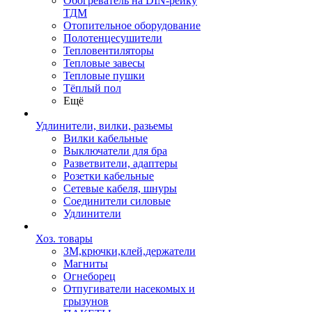
Обогреватель на DIN-рейку
ТДМ
Отопительное оборудование
Полотенцесушители
Тепловентиляторы
Тепловые завесы
Тепловые пушки
Тёплый пол
Ещё
Удлинители, вилки, разьемы
Вилки кабельные
Выключатели для бра
Разветвители, адаптеры
Розетки кабельные
Сетевые кабеля, шнуры
Соединители силовые
Удлинители
Хоз. товары
ЗМ,крючки,клей,держатели
Магниты
Огнеборец
Отпугиватели насекомых и
грызунов