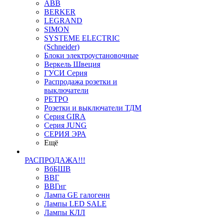
ABB
BERKER
LEGRAND
SIMON
SYSTEME ELECTRIC
(Schneider)
Блоки электроустановочные
Веркель Швеция
ГУСИ Серия
Распродажа розетки и
выключатели
РЕТРО
Розетки и выключатели ТДМ
Серия GIRA
Серия JUNG
СЕРИЯ ЭРА
Ещё
РАСПРОДАЖА!!!
ВбБШВ
ВВГ
ВВГнг
Лампа GE галогенн
Лампы LED SALE
Лампы КЛЛ