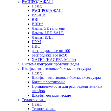
РАСПРОДАЖА!!!
Назад
РАСПРОДАЖА!!!
ВбБШВ
ВВГ
ВВГнг
Лампа GE галогенн
Лампы LED SALE
Лампы КЛЛ
НУМ
ПВС
распродажа все по 100
распродажа всё по50
ХАГЕР (HAGER), Moeller
Система контроля протечки воды
Шкафы, пластиковые боксы, аксессуары
Назад
Шкафы, пластиковые боксы, аксессуары
Боксы пластиковые
Принадлежности для распределительных
шкафов
Шкафы металлические
Теплотехника
Назад
Теплотехника