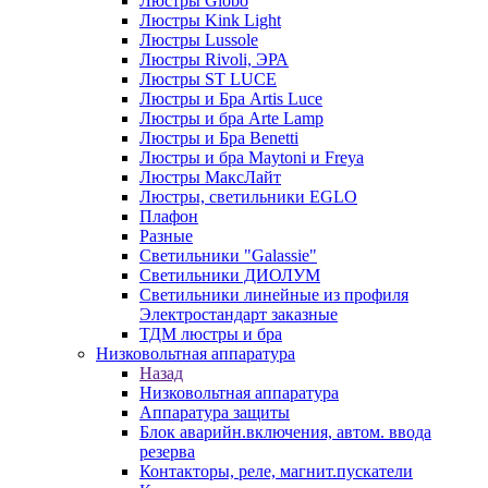
Люстры Globo
Люстры Kink Light
Люстры Lussole
Люстры Rivoli, ЭРА
Люстры ST LUCE
Люстры и Бра Artis Luce
Люстры и бра Arte Lamp
Люстры и Бра Benetti
Люстры и бра Maytoni и Freya
Люстры МаксЛайт
Люстры, светильники EGLO
Плафон
Разные
Светильники "Galassie"
Светильники ДИОЛУМ
Светильники линейные из профиля
Электростандарт заказные
ТДМ люстры и бра
Низковольтная аппаратура
Назад
Низковольтная аппаратура
Аппаратура защиты
Блок аварийн.включения, автом. ввода
резерва
Контакторы, реле, магнит.пускатели