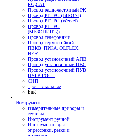
RG,САТ
Провод радиочастотный РК
Провод РЕТРО (BIRONI)
Провод РЕТРО (Werkel)
Провод РЕТРО
(МЕЗОНИНЪ))
Провод телефонный
Провод термостойкий
ПВКВ, ПРКА, OLFLEX
HEAT
Провод установочный АПВ
Провод установочный ПВС
Провод установочный ПУВ,
ПУГВ ГОСТ
СИП
Тросы стальные
Ещё
Инструмент
Измерительные приборы и
тестеры
Инструмент ручной
Инструменты для
опрессовки, резки и
изоляции