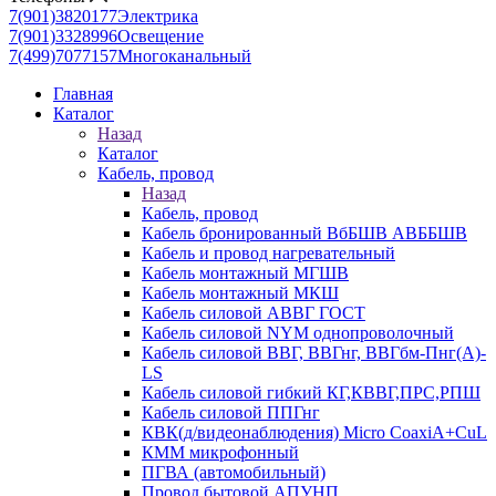
7(901)3820177
Электрика
7(901)3328996
Освещение
7(499)7077157
Многоканальный
Главная
Каталог
Назад
Каталог
Кабель, провод
Назад
Кабель, провод
Кабель бронированный ВбБШВ АВББШВ
Кабель и провод нагревательный
Кабель монтажный МГШВ
Кабель монтажный МКШ
Кабель силовой АВВГ ГОСТ
Кабель силовой NYM однопроволочный
Кабель силовой ВВГ, ВВГнг, ВВГбм-Пнг(А)-
LS
Кабель силовой гибкий КГ,КВВГ,ПРС,РПШ
Кабель силовой ППГнг
КВК(д/видеонаблюдения) Micro CoaxiA+CuL
КММ микрофонный
ПГВА (автомобильный)
Провод бытовой АПУНП