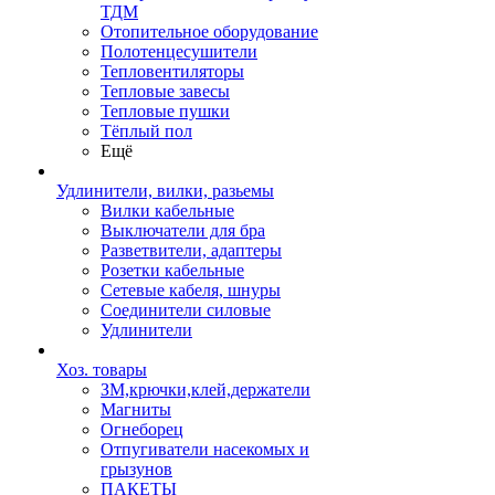
ТДМ
Отопительное оборудование
Полотенцесушители
Тепловентиляторы
Тепловые завесы
Тепловые пушки
Тёплый пол
Ещё
Удлинители, вилки, разьемы
Вилки кабельные
Выключатели для бра
Разветвители, адаптеры
Розетки кабельные
Сетевые кабеля, шнуры
Соединители силовые
Удлинители
Хоз. товары
ЗМ,крючки,клей,держатели
Магниты
Огнеборец
Отпугиватели насекомых и
грызунов
ПАКЕТЫ