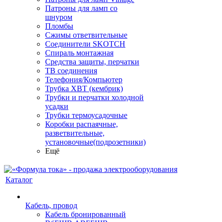
Патроны для ламп со
шнуром
Пломбы
Сжимы ответвительные
Соединители SKOTCH
Спираль монтажная
Средства защиты, перчатки
ТВ соединения
Телефония/Компьютер
Трубка ХВТ (кембрик)
Трубки и перчатки холодной
усадки
Трубки термоусадочные
Коробки распаячные,
разветвительные,
установочные(подрозетники)
Ещё
Каталог
Кабель, провод
Кабель бронированный