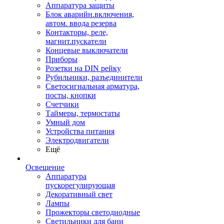
Аппаратура защиты
Блок аварийн.включения,
автом. ввода резерва
Контакторы, реле,
магнит.пускатели
Концевые выключатели
Приборы
Розетки на DIN рейку
Рубильники, разъединители
Светосигнальная арматура,
посты, кнопки
Счетчики
Таймеры, термостаты
Умный дом
Устройства питания
Электродвигатели
Ещё
Освещение
Аппаратура
пускорегулирующая
Декоративный свет
Лампы
Прожекторы светодиодные
Светильники для бани