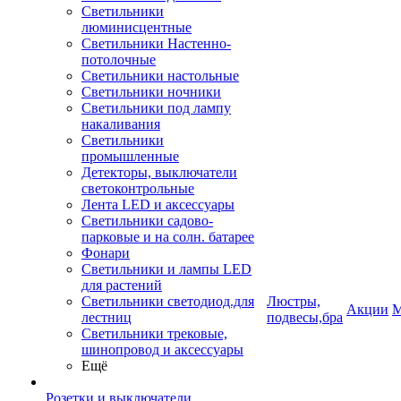
Светильники
люминисцентные
Светильники Настенно-
потолочные
Светильники настольные
Светильники ночники
Светильники под лампу
накаливания
Светильники
промышленные
Детекторы, выключатели
светоконтрольные
Лента LED и аксессуары
Светильники садово-
парковые и на солн. батарее
Фонари
Светильники и лампы LED
для растений
Светильники светодиод.для
Люстры,
Акции
М
лестниц
подвесы,бра
Светильники трековые,
шинопровод и аксессуары
Ещё
Розетки и выключатели