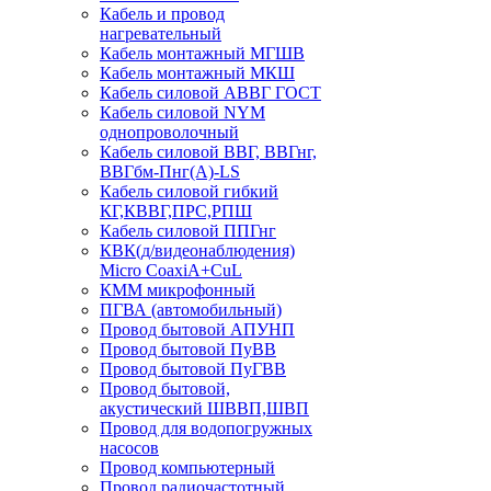
Кабель и провод
нагревательный
Кабель монтажный МГШВ
Кабель монтажный МКШ
Кабель силовой АВВГ ГОСТ
Кабель силовой NYM
однопроволочный
Кабель силовой ВВГ, ВВГнг,
ВВГбм-Пнг(А)-LS
Кабель силовой гибкий
КГ,КВВГ,ПРС,РПШ
Кабель силовой ППГнг
КВК(д/видеонаблюдения)
Micro CoaxiA+CuL
КММ микрофонный
ПГВА (автомобильный)
Провод бытовой АПУНП
Провод бытовой ПуВВ
Провод бытовой ПуГВВ
Провод бытовой,
акустический ШВВП,ШВП
Провод для водопогружных
насосов
Провод компьютерный
Провод радиочастотный