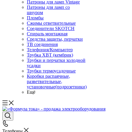
Патроны для ламп Vintage
Патроны для ламп со
шнуром
Пломбы
Сжимы ответвительные
Соединители SKOTCH
Спираль монтажная
Средства защиты, перчатки
ТВ соединения
Телефония/Компьютер
Трубка ХВТ (кембрик)
Трубки и перчатки холодной
усадки
Трубки термоусадочные
Коробки распаячные,
разветвительные,
установочные(подрозетники)
Ещё
Телефоны