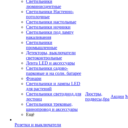
Светильники
люминисцентные
Светильники Настенно-
потолочные
Светильники настольные
Светильники ночники
Светильники под лампу
накаливания
Светильники
промышленные
Детекторы, выключатели
светоконтрольные
Лента LED и аксессуары
Светильники садово-
парковые и на солн. батарее
Фонари
Светильники и лампы LED
для растений
Светильники светодиод.для
Люстры,
Акции
М
лестниц
подвесы,бра
Светильники трековые,
шинопровод и аксессуары
Ещё
Розетки и выключатели