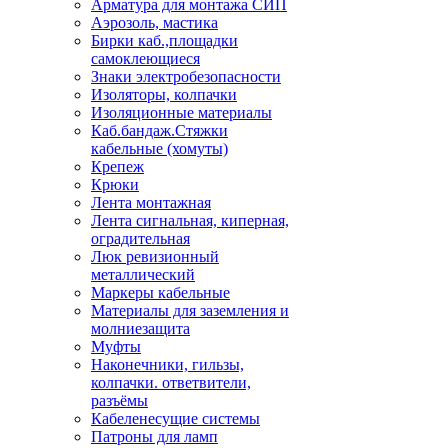
Арматура для монтажа СИП
Аэрозоль, мастика
Бирки каб.,площадки
самоклеющиеся
Знаки электробезопасности
Изоляторы, колпачки
Изоляционные материалы
Каб.бандаж.Стяжки
кабельные (хомуты)
Крепеж
Крюки
Лента монтажная
Лента сигнальная, киперная,
оградительная
Люк ревизионный
металлический
Маркеры кабельные
Материалы для заземления и
молниезащита
Муфты
Наконечники, гильзы,
колпачки. ответвители,
разъёмы
Кабеленесущие системы
Патроны для ламп