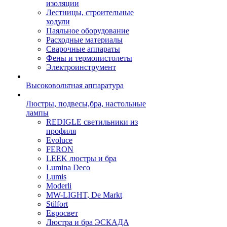
изоляции
Лестницы, строительные
ходули
Паяльное оборудование
Расходные материалы
Сварочные аппараты
Фены и термопистолеты
Электроинструмент
Высоковольтная аппаратура
Люстры, подвесы,бра, настольные
лампы
REDIGLE светильники из
профиля
Evoluce
FERON
LEEK люстры и бра
Lumina Deco
Lumis
Moderli
MW-LIGHT, De Markt
Stilfort
Евросвет
Люстра и бра ЭСКАДА