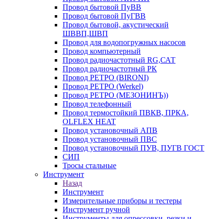
Провод бытовой ПуВВ
Провод бытовой ПуГВВ
Провод бытовой, акустический
ШВВП,ШВП
Провод для водопогружных насосов
Провод компьютерный
Провод радиочастотный RG,САТ
Провод радиочастотный РК
Провод РЕТРО (BIRONI)
Провод РЕТРО (Werkel)
Провод РЕТРО (МЕЗОНИНЪ))
Провод телефонный
Провод термостойкий ПВКВ, ПРКА,
OLFLEX HEAT
Провод установочный АПВ
Провод установочный ПВС
Провод установочный ПУВ, ПУГВ ГОСТ
СИП
Тросы стальные
Инструмент
Назад
Инструмент
Измерительные приборы и тестеры
Инструмент ручной
Инструменты для опрессовки, резки и