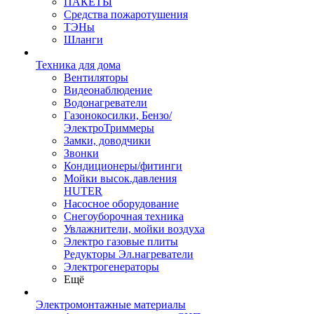
ПАКЕТЫ
Средства пожаротушения
ТЭНы
Шланги
Техника для дома
Вентиляторы
Видеонаблюдение
Водонагреватели
Газонокосилки, Бензо/
ЭлектроТриммеры
Замки, доводчики
Звонки
Кондиционеры/фитинги
Мойки высок.давления
HUTER
Насосное оборудование
Снегоуборочная техника
Увлажнители, мойки воздуха
Электро газовые плиты
Редукторы Эл.нагреватели
Электрогенераторы
Ещё
Электромонтажные материалы