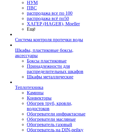
НУМ
ПВС
распродажа все по 100
распродажа всё по50
ХАГЕР (HAGER), Moeller
Ещё
Система контроля протечки воды
Шкафы, пластиковые боксы,
аксессуары
Боксы пластиковые
Принадлежности для
распределительных шкафов
Шкафы металлические
Теплотехника
Камины
Конвекторы
Обогрев труб, кровли,
водостоков
Обогреватели инфрактасные
Обогреватели масляные
Обогреватель газовый
Обогреватель на DIN-рейку