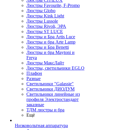
Люстры CITILUX
Люстры Favourite, F-Promo
Люстры Globo
Люстры Kink Light
Люстры Lussole
Люстры Rivoli, ЭРА
Люстры ST LUCE
Люстры и Бра Artis Luce
Люстры и бра Arte Lamp
Люстры и Бра Benetti
Люстры и бра Maytoni и
Freya
Люстры МаксЛайт
Люстры, светильники EGLO
Плафон
Разные
Светильники "Galassie"
Светильники ДИОЛУМ
Светильники линейные из
профиля Электростандарт
заказные
ТДМ люстры и бра
Ещё
Низковольтная аппаратура