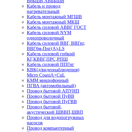
ВбБШВ АВББШВ
Кабель и провод
нагревательный
Кабель монтажный МГШВ
Кабель монтажный МКШ
Кабель силовой АВВГ ГОСТ
Кабель силовой NYM
однопроволочный
Кабель силовой ВВГ, ВВГнг,
ВВГбм-Пнг(А)-LS
Кабель силовой гибкий
КГ,КВВГ,ПРС,РПШ
Кабель силовой ППГнг
КВК(д/видеонаблюдения)
Micro CoaxiA+CuL
КММ микрофонный
ПГВА (автомобильный)
Провод бытовой АПУНП
Провод бытовой ПуВВ
Провод бытовой ПуГВВ
Провод бытовой,
акустический ШВВП,ШВП
Провод для водопогружных
насосов
Провод компьютерный