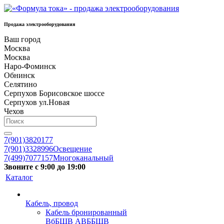
Продажа электрооборудования
Ваш город
Москва
Москва
Наро-Фоминск
Обнинск
Селятино
Серпухов Борисовское шоссе
Серпухов ул.Новая
Чехов
7(901)3820177
7(901)3328996
Освещение
7(499)7077157
Многоканальный
Звоните с 9:00 до 19:00
Каталог
Кабель, провод
Кабель бронированный
ВбБШВ АВББШВ