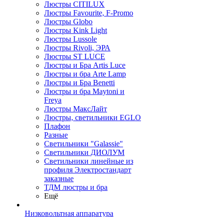
Люстры CITILUX
Люстры Favourite, F-Promo
Люстры Globo
Люстры Kink Light
Люстры Lussole
Люстры Rivoli, ЭРА
Люстры ST LUCE
Люстры и Бра Artis Luce
Люстры и бра Arte Lamp
Люстры и Бра Benetti
Люстры и бра Maytoni и
Freya
Люстры МаксЛайт
Люстры, светильники EGLO
Плафон
Разные
Светильники "Galassie"
Светильники ДИОЛУМ
Светильники линейные из
профиля Электростандарт
заказные
ТДМ люстры и бра
Ещё
Низковольтная аппаратура