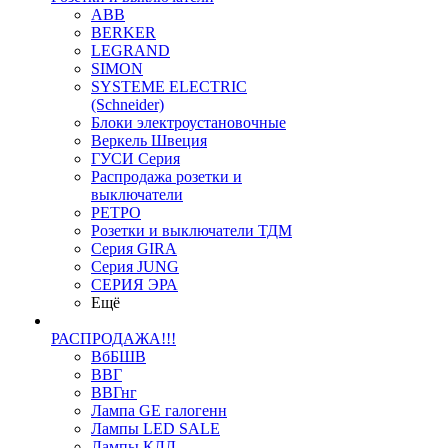
ABB
BERKER
LEGRAND
SIMON
SYSTEME ELECTRIC
(Schneider)
Блоки электроустановочные
Веркель Швеция
ГУСИ Серия
Распродажа розетки и
выключатели
РЕТРО
Розетки и выключатели ТДМ
Серия GIRA
Серия JUNG
СЕРИЯ ЭРА
Ещё
РАСПРОДАЖА!!!
ВбБШВ
ВВГ
ВВГнг
Лампа GE галогенн
Лампы LED SALE
Лампы КЛЛ