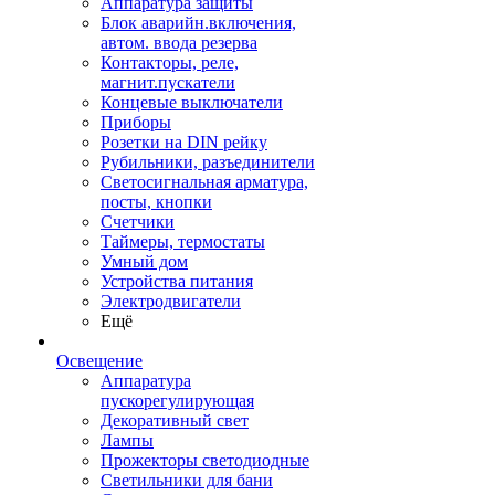
Аппаратура защиты
Блок аварийн.включения,
автом. ввода резерва
Контакторы, реле,
магнит.пускатели
Концевые выключатели
Приборы
Розетки на DIN рейку
Рубильники, разъединители
Светосигнальная арматура,
посты, кнопки
Счетчики
Таймеры, термостаты
Умный дом
Устройства питания
Электродвигатели
Ещё
Освещение
Аппаратура
пускорегулирующая
Декоративный свет
Лампы
Прожекторы светодиодные
Светильники для бани