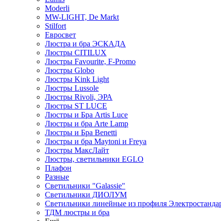
Moderli
MW-LIGHT, De Markt
Stilfort
Евросвет
Люстра и бра ЭСКАДА
Люстры CITILUX
Люстры Favourite, F-Promo
Люстры Globo
Люстры Kink Light
Люстры Lussole
Люстры Rivoli, ЭРА
Люстры ST LUCE
Люстры и Бра Artis Luce
Люстры и бра Arte Lamp
Люстры и Бра Benetti
Люстры и бра Maytoni и Freya
Люстры МаксЛайт
Люстры, светильники EGLO
Плафон
Разные
Светильники "Galassie"
Светильники ДИОЛУМ
Светильники линейные из профиля Электростандар
ТДМ люстры и бра