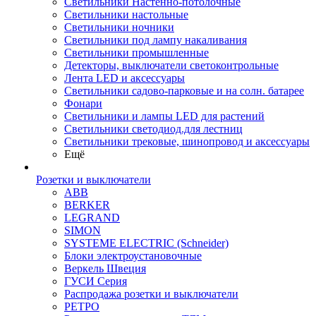
Светильники Настенно-потолочные
Светильники настольные
Светильники ночники
Светильники под лампу накаливания
Светильники промышленные
Детекторы, выключатели светоконтрольные
Лента LED и аксессуары
Светильники садово-парковые и на солн. батарее
Фонари
Светильники и лампы LED для растений
Светильники светодиод.для лестниц
Светильники трековые, шинопровод и аксессуары
Ещё
Розетки и выключатели
ABB
BERKER
LEGRAND
SIMON
SYSTEME ELECTRIC (Schneider)
Блоки электроустановочные
Веркель Швеция
ГУСИ Серия
Распродажа розетки и выключатели
РЕТРО