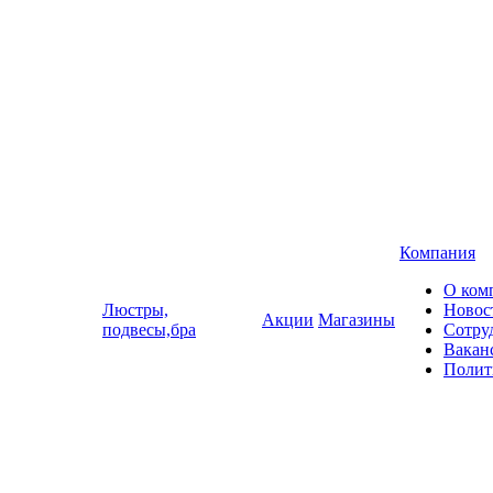
Компания
О ком
Люстры,
Новос
Акции
Магазины
подвесы,бра
Сотру
Вакан
Полит