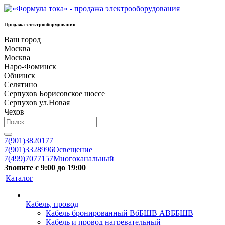
Продажа электрооборудования
Ваш город
Москва
Москва
Наро-Фоминск
Обнинск
Селятино
Серпухов Борисовское шоссе
Серпухов ул.Новая
Чехов
7(901)3820177
7(901)3328996
Освещение
7(499)7077157
Многоканальный
Звоните с 9:00 до 19:00
Каталог
Кабель, провод
Кабель бронированный ВбБШВ АВББШВ
Кабель и провод нагревательный