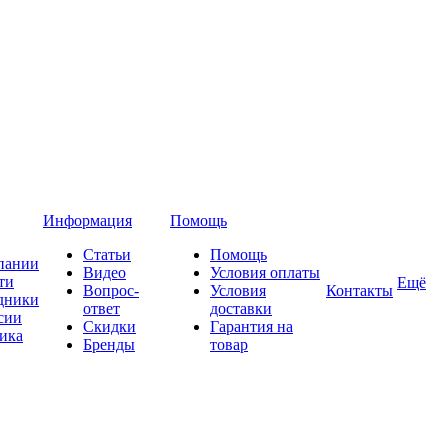
Информация
Помощь
Статьи
Помощь
пании
Видео
Условия оплаты
ти
Ещё
Вопрос-
Условия
Контакты
дники
ответ
доставки
сии
Скидки
Гарантия на
ика
Бренды
товар