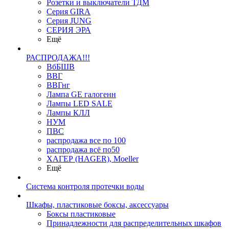
Розетки и выключатели ТДМ
Серия GIRA
Серия JUNG
СЕРИЯ ЭРА
Ещё
РАСПРОДАЖА!!!
ВбБШВ
ВВГ
ВВГнг
Лампа GE галогенн
Лампы LED SALE
Лампы КЛЛ
НУМ
ПВС
распродажа все по 100
распродажа всё по50
ХАГЕР (HAGER), Moeller
Ещё
Система контроля протечки воды
Шкафы, пластиковые боксы, аксессуары
Боксы пластиковые
Принадлежности для распределительных шкафов