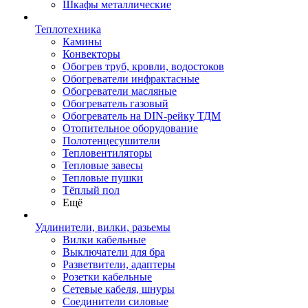
Шкафы металлические
Теплотехника
Камины
Конвекторы
Обогрев труб, кровли, водостоков
Обогреватели инфрактасные
Обогреватели масляные
Обогреватель газовый
Обогреватель на DIN-рейку ТДМ
Отопительное оборудование
Полотенцесушители
Тепловентиляторы
Тепловые завесы
Тепловые пушки
Тёплый пол
Ещё
Удлинители, вилки, разьемы
Вилки кабельные
Выключатели для бра
Разветвители, адаптеры
Розетки кабельные
Сетевые кабеля, шнуры
Соединители силовые