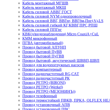
Кабель монтажный МГШВ
Кабель монтажный МКШ
Кабель силовой АВВГ ГОСТ
Кабель силовой NYM однопроволочный
Кабель силовой ВВГ, ВВГнг, ВВГбм-Пнг(А)-LS
Кабель силовой гибкий КГ,КВВГ,ПРС,РПШ
Кабель силовой ППГнг
КВК(д/видеонаблюдения) Micro CoaxiA+CuL
КММ микрофонный
ПГВА (автомобильный)
Провод бытовой АПУНП
Провод бытовой ПуВВ
Провод бытовой ПуГВВ
Провод бытовой, акустический ШВВП,ШВП
Провод для водопогружных насосов
Провод компьютерный
Провод радиочастотный RG,САТ
Провод радиочастотный РК
Провод РЕТРО (BIRONI)
Провод РЕТРО (Werkel)
Провод РЕТРО (МЕЗОНИНЪ))
Провод телефонный
Провод термостойкий ПВКВ, ПРКА, OLFLEX HE
Провод установочный АПВ
Провод установочный ПВС