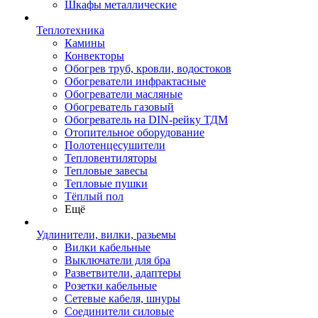
Шкафы металлические
Теплотехника
Камины
Конвекторы
Обогрев труб, кровли, водостоков
Обогреватели инфрактасные
Обогреватели масляные
Обогреватель газовый
Обогреватель на DIN-рейку ТДМ
Отопительное оборудование
Полотенцесушители
Тепловентиляторы
Тепловые завесы
Тепловые пушки
Тёплый пол
Ещё
Удлинители, вилки, разьемы
Вилки кабельные
Выключатели для бра
Разветвители, адаптеры
Розетки кабельные
Сетевые кабеля, шнуры
Соединители силовые