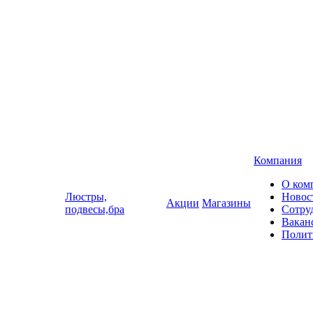
Компания
О ком
Люстры,
Новос
Акции
Магазины
подвесы,бра
Сотру
Вакан
Полит