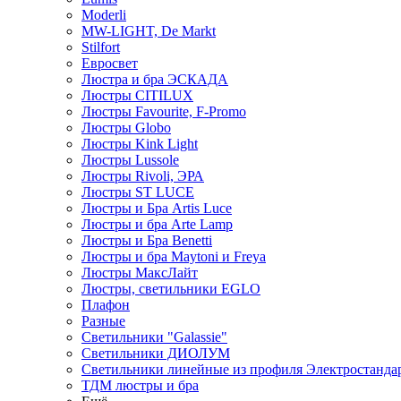
Moderli
MW-LIGHT, De Markt
Stilfort
Евросвет
Люстра и бра ЭСКАДА
Люстры CITILUX
Люстры Favourite, F-Promo
Люстры Globo
Люстры Kink Light
Люстры Lussole
Люстры Rivoli, ЭРА
Люстры ST LUCE
Люстры и Бра Artis Luce
Люстры и бра Arte Lamp
Люстры и Бра Benetti
Люстры и бра Maytoni и Freya
Люстры МаксЛайт
Люстры, светильники EGLO
Плафон
Разные
Светильники "Galassie"
Светильники ДИОЛУМ
Светильники линейные из профиля Электростандар
ТДМ люстры и бра