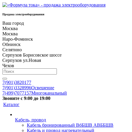
Продажа электрооборудования
Ваш город
Москва
Москва
Наро-Фоминск
Обнинск
Селятино
Серпухов Борисовское шоссе
Серпухов ул.Новая
Чехов
7(901)3820177
7(901)3328996
Освещение
7(499)7077157
Многоканальный
Звоните с 9:00 до 19:00
Каталог
Кабель, провод
Кабель бронированный ВбБШВ АВББШВ
Кабель и провод нагревательный