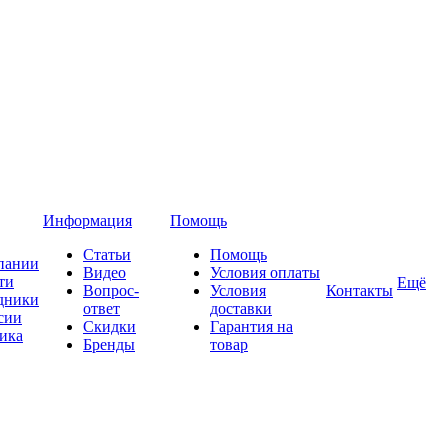
Информация
Помощь
Статьи
Помощь
пании
Видео
Условия оплаты
ти
Ещё
Вопрос-
Условия
Контакты
дники
ответ
доставки
сии
Скидки
Гарантия на
ика
Бренды
товар