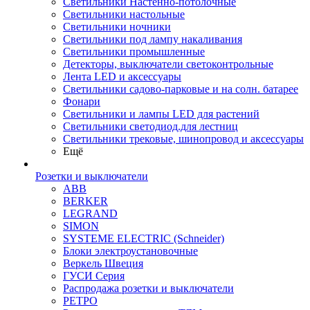
Светильники Настенно-потолочные
Светильники настольные
Светильники ночники
Светильники под лампу накаливания
Светильники промышленные
Детекторы, выключатели светоконтрольные
Лента LED и аксессуары
Светильники садово-парковые и на солн. батарее
Фонари
Светильники и лампы LED для растений
Светильники светодиод.для лестниц
Светильники трековые, шинопровод и аксессуары
Ещё
Розетки и выключатели
ABB
BERKER
LEGRAND
SIMON
SYSTEME ELECTRIC (Schneider)
Блоки электроустановочные
Веркель Швеция
ГУСИ Серия
Распродажа розетки и выключатели
РЕТРО