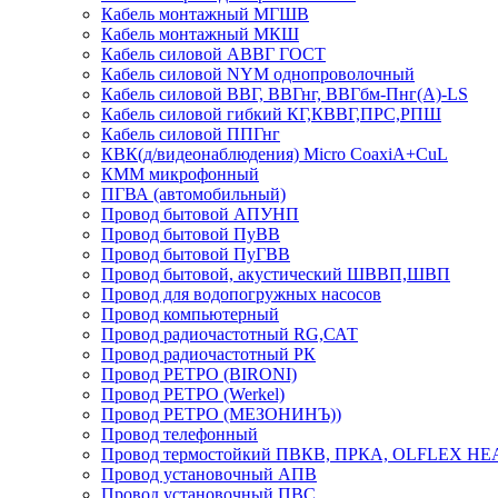
Кабель монтажный МГШВ
Кабель монтажный МКШ
Кабель силовой АВВГ ГОСТ
Кабель силовой NYM однопроволочный
Кабель силовой ВВГ, ВВГнг, ВВГбм-Пнг(А)-LS
Кабель силовой гибкий КГ,КВВГ,ПРС,РПШ
Кабель силовой ППГнг
КВК(д/видеонаблюдения) Micro CoaxiA+CuL
КММ микрофонный
ПГВА (автомобильный)
Провод бытовой АПУНП
Провод бытовой ПуВВ
Провод бытовой ПуГВВ
Провод бытовой, акустический ШВВП,ШВП
Провод для водопогружных насосов
Провод компьютерный
Провод радиочастотный RG,САТ
Провод радиочастотный РК
Провод РЕТРО (BIRONI)
Провод РЕТРО (Werkel)
Провод РЕТРО (МЕЗОНИНЪ))
Провод телефонный
Провод термостойкий ПВКВ, ПРКА, OLFLEX HE
Провод установочный АПВ
Провод установочный ПВС