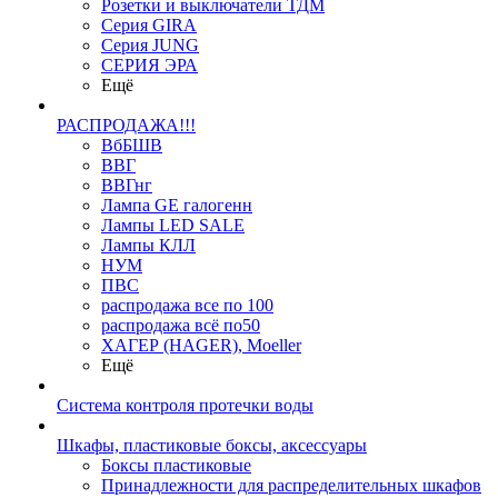
Розетки и выключатели ТДМ
Серия GIRA
Серия JUNG
СЕРИЯ ЭРА
Ещё
РАСПРОДАЖА!!!
ВбБШВ
ВВГ
ВВГнг
Лампа GE галогенн
Лампы LED SALE
Лампы КЛЛ
НУМ
ПВС
распродажа все по 100
распродажа всё по50
ХАГЕР (HAGER), Moeller
Ещё
Система контроля протечки воды
Шкафы, пластиковые боксы, аксессуары
Боксы пластиковые
Принадлежности для распределительных шкафов