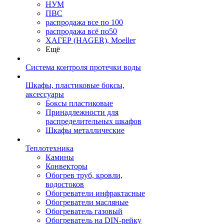
НУМ
ПВС
распродажа все по 100
распродажа всё по50
ХАГЕР (HAGER), Moeller
Ещё
Система контроля протечки воды
Шкафы, пластиковые боксы,
аксессуары
Боксы пластиковые
Принадлежности для
распределительных шкафов
Шкафы металлические
Теплотехника
Камины
Конвекторы
Обогрев труб, кровли,
водостоков
Обогреватели инфрактасные
Обогреватели масляные
Обогреватель газовый
Обогреватель на DIN-рейку