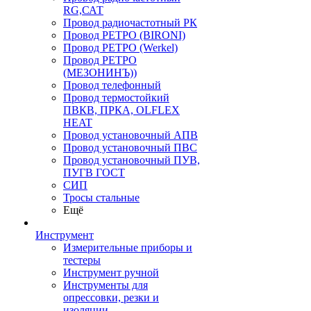
RG,САТ
Провод радиочастотный РК
Провод РЕТРО (BIRONI)
Провод РЕТРО (Werkel)
Провод РЕТРО
(МЕЗОНИНЪ))
Провод телефонный
Провод термостойкий
ПВКВ, ПРКА, OLFLEX
HEAT
Провод установочный АПВ
Провод установочный ПВС
Провод установочный ПУВ,
ПУГВ ГОСТ
СИП
Тросы стальные
Ещё
Инструмент
Измерительные приборы и
тестеры
Инструмент ручной
Инструменты для
опрессовки, резки и
изоляции