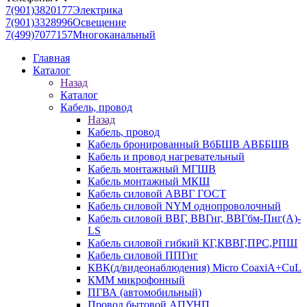
7(901)3820177
Электрика
7(901)3328996
Освещение
7(499)7077157
Многоканальный
Главная
Каталог
Назад
Каталог
Кабель, провод
Назад
Кабель, провод
Кабель бронированный ВбБШВ АВББШВ
Кабель и провод нагревательный
Кабель монтажный МГШВ
Кабель монтажный МКШ
Кабель силовой АВВГ ГОСТ
Кабель силовой NYM однопроволочный
Кабель силовой ВВГ, ВВГнг, ВВГбм-Пнг(А)-
LS
Кабель силовой гибкий КГ,КВВГ,ПРС,РПШ
Кабель силовой ППГнг
КВК(д/видеонаблюдения) Micro CoaxiA+CuL
КММ микрофонный
ПГВА (автомобильный)
Провод бытовой АПУНП