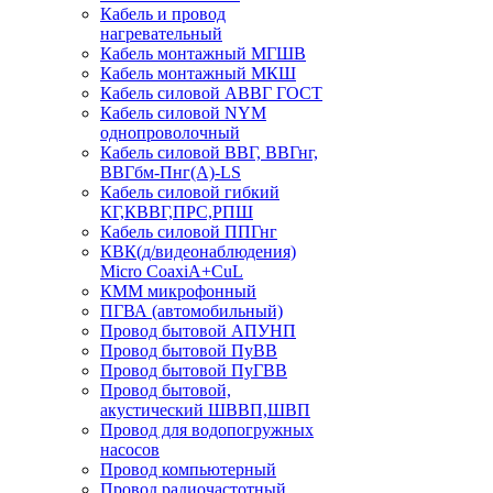
Кабель и провод
нагревательный
Кабель монтажный МГШВ
Кабель монтажный МКШ
Кабель силовой АВВГ ГОСТ
Кабель силовой NYM
однопроволочный
Кабель силовой ВВГ, ВВГнг,
ВВГбм-Пнг(А)-LS
Кабель силовой гибкий
КГ,КВВГ,ПРС,РПШ
Кабель силовой ППГнг
КВК(д/видеонаблюдения)
Micro CoaxiA+CuL
КММ микрофонный
ПГВА (автомобильный)
Провод бытовой АПУНП
Провод бытовой ПуВВ
Провод бытовой ПуГВВ
Провод бытовой,
акустический ШВВП,ШВП
Провод для водопогружных
насосов
Провод компьютерный
Провод радиочастотный