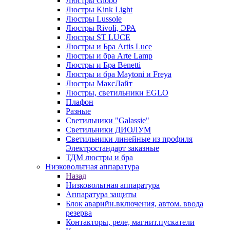
Люстры Globo
Люстры Kink Light
Люстры Lussole
Люстры Rivoli, ЭРА
Люстры ST LUCE
Люстры и Бра Artis Luce
Люстры и бра Arte Lamp
Люстры и Бра Benetti
Люстры и бра Maytoni и Freya
Люстры МаксЛайт
Люстры, светильники EGLO
Плафон
Разные
Светильники "Galassie"
Светильники ДИОЛУМ
Светильники линейные из профиля
Электростандарт заказные
ТДМ люстры и бра
Низковольтная аппаратура
Назад
Низковольтная аппаратура
Аппаратура защиты
Блок аварийн.включения, автом. ввода
резерва
Контакторы, реле, магнит.пускатели