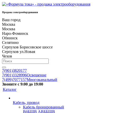
Продажа электрооборудования
Ваш город
Москва
Москва
Наро-Фоминск
Обнинск
Селятино
Серпухов Борисовское шоссе
Серпухов ул.Новая
Чехов
7(901)3820177
7(901)3328996
Освещение
7(499)7077157
Многоканальный
Звоните с 9:00 до 19:00
Каталог
Кабель, провод
Кабель бронированный
ВбБШВ АВББШВ