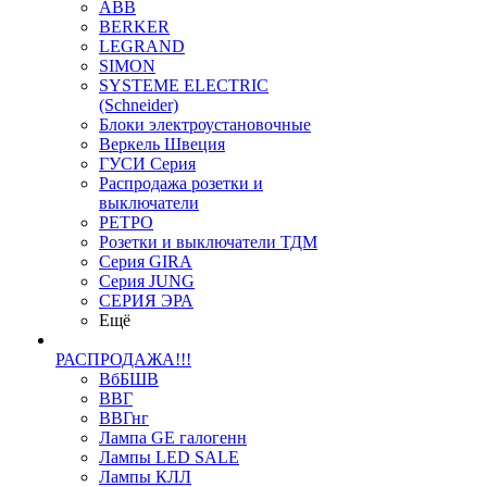
ABB
BERKER
LEGRAND
SIMON
SYSTEME ELECTRIC
(Schneider)
Блоки электроустановочные
Веркель Швеция
ГУСИ Серия
Распродажа розетки и
выключатели
РЕТРО
Розетки и выключатели ТДМ
Серия GIRA
Серия JUNG
СЕРИЯ ЭРА
Ещё
РАСПРОДАЖА!!!
ВбБШВ
ВВГ
ВВГнг
Лампа GE галогенн
Лампы LED SALE
Лампы КЛЛ