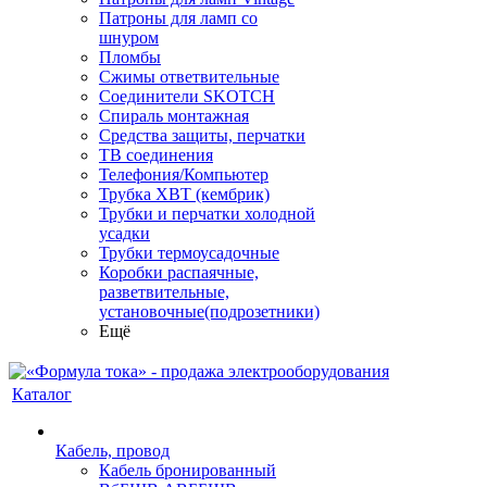
Патроны для ламп со
шнуром
Пломбы
Сжимы ответвительные
Соединители SKOTCH
Спираль монтажная
Средства защиты, перчатки
ТВ соединения
Телефония/Компьютер
Трубка ХВТ (кембрик)
Трубки и перчатки холодной
усадки
Трубки термоусадочные
Коробки распаячные,
разветвительные,
установочные(подрозетники)
Ещё
Каталог
Кабель, провод
Кабель бронированный