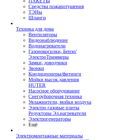
ПАКЕТЫ
Средства пожаротушения
ТЭНы
Шланги
Техника для дома
Вентиляторы
Видеонаблюдение
Водонагреватели
Газонокосилки, Бензо/
ЭлектроТриммеры
Замки, доводчики
Звонки
Кондиционеры/фитинги
Мойки высок.давления
HUTER
Насосное оборудование
Снегоуборочная техника
Увлажнители, мойки воздуха
Электро газовые плиты
Редукторы Эл.нагреватели
Электрогенераторы
Ещё
Электромонтажные материалы