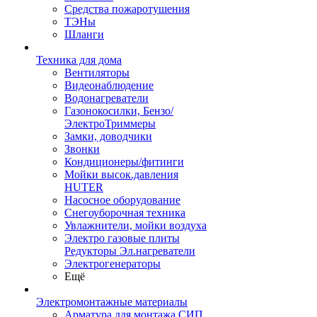
Средства пожаротушения
ТЭНы
Шланги
Техника для дома
Вентиляторы
Видеонаблюдение
Водонагреватели
Газонокосилки, Бензо/
ЭлектроТриммеры
Замки, доводчики
Звонки
Кондиционеры/фитинги
Мойки высок.давления
HUTER
Насосное оборудование
Снегоуборочная техника
Увлажнители, мойки воздуха
Электро газовые плиты
Редукторы Эл.нагреватели
Электрогенераторы
Ещё
Электромонтажные материалы
Арматура для монтажа СИП