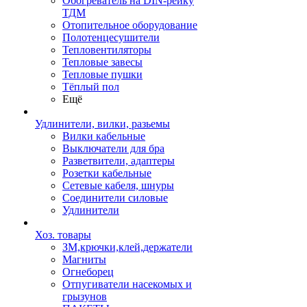
Обогреватель на DIN-рейку
ТДМ
Отопительное оборудование
Полотенцесушители
Тепловентиляторы
Тепловые завесы
Тепловые пушки
Тёплый пол
Ещё
Удлинители, вилки, разьемы
Вилки кабельные
Выключатели для бра
Разветвители, адаптеры
Розетки кабельные
Сетевые кабеля, шнуры
Соединители силовые
Удлинители
Хоз. товары
ЗМ,крючки,клей,держатели
Магниты
Огнеборец
Отпугиватели насекомых и
грызунов