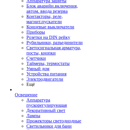
Аппаратура защиты
Блок аварийн.включения,
автом. ввода резерва
Контакторы, реле,
магнит.пускатели
Концевые выключатели
Приборы
Розетки на DIN рейку
Рубильники, разъединители
Светосигнальная арматура,
посты, кнопки
Счетчики
Таймеры, термостаты
Умный дом
Устройства питания
Электродвигатели
Ещё
Освещение
Аппаратура
пускорегулирующая
Декоративный свет
Лампы
Прожекторы светодиодные
Светильники для бани