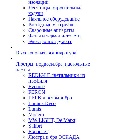
изоляции
Лестницы, строительные
ходули
Паяльное оборудование
Расходные материалы
Сварочные аппараты
Фены и термопистолеты
Электроинструмент
Высоковольтная аппаратура
Люстры, подвесы,бра, настольные
лампы
REDIGLE светильники из
профиля
Evoluce
FERON
LEEK люстры и бра
Lumina Deco
Lumis
Moderli
MW-LIGHT, De Markt
Stilfort
Евросвет
Люстра и бра ЭСКАДА