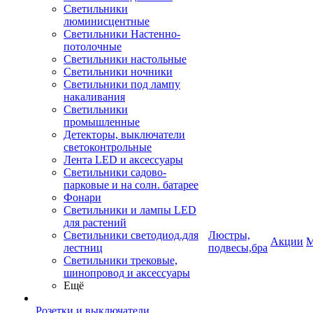
Светильники
люминисцентные
Светильники Настенно-
потолочные
Светильники настольные
Светильники ночники
Светильники под лампу
накаливания
Светильники
промышленные
Детекторы, выключатели
светоконтрольные
Лента LED и аксессуары
Светильники садово-
парковые и на солн. батарее
Фонари
Светильники и лампы LED
для растений
Светильники светодиод.для
Люстры,
Акции
М
лестниц
подвесы,бра
Светильники трековые,
шинопровод и аксессуары
Ещё
Розетки и выключатели