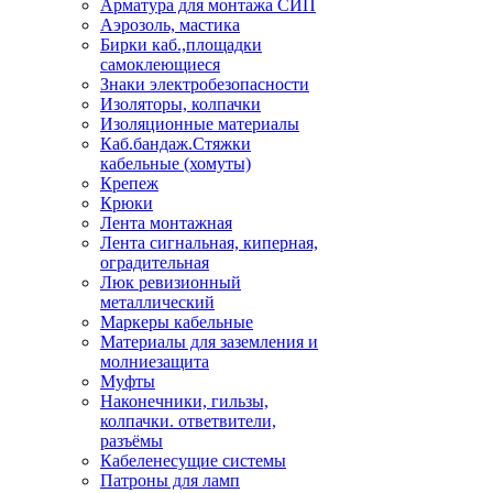
Арматура для монтажа СИП
Аэрозоль, мастика
Бирки каб.,площадки
самоклеющиеся
Знаки электробезопасности
Изоляторы, колпачки
Изоляционные материалы
Каб.бандаж.Стяжки
кабельные (хомуты)
Крепеж
Крюки
Лента монтажная
Лента сигнальная, киперная,
оградительная
Люк ревизионный
металлический
Маркеры кабельные
Материалы для заземления и
молниезащита
Муфты
Наконечники, гильзы,
колпачки. ответвители,
разъёмы
Кабеленесущие системы
Патроны для ламп