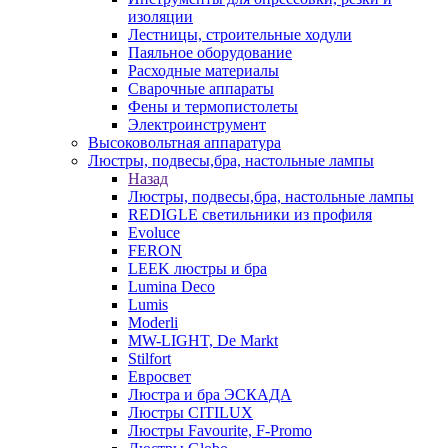
изоляции
Лестницы, строительные ходули
Паяльное оборудование
Расходные материалы
Сварочные аппараты
Фены и термопистолеты
Электроинструмент
Высоковольтная аппаратура
Люстры, подвесы,бра, настольные лампы
Назад
Люстры, подвесы,бра, настольные лампы
REDIGLE светильники из профиля
Evoluce
FERON
LEEK люстры и бра
Lumina Deco
Lumis
Moderli
MW-LIGHT, De Markt
Stilfort
Евросвет
Люстра и бра ЭСКАДА
Люстры CITILUX
Люстры Favourite, F-Promo