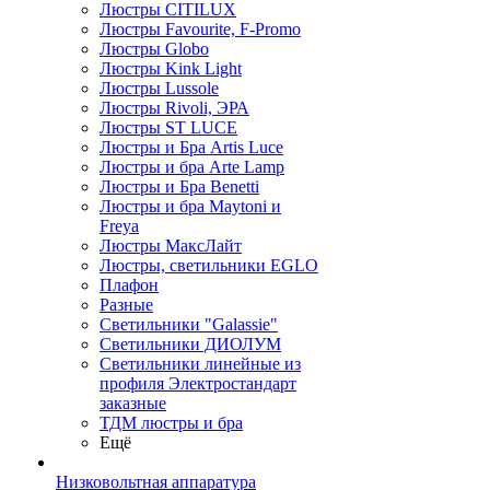
Люстры CITILUX
Люстры Favourite, F-Promo
Люстры Globo
Люстры Kink Light
Люстры Lussole
Люстры Rivoli, ЭРА
Люстры ST LUCE
Люстры и Бра Artis Luce
Люстры и бра Arte Lamp
Люстры и Бра Benetti
Люстры и бра Maytoni и
Freya
Люстры МаксЛайт
Люстры, светильники EGLO
Плафон
Разные
Светильники "Galassie"
Светильники ДИОЛУМ
Светильники линейные из
профиля Электростандарт
заказные
ТДМ люстры и бра
Ещё
Низковольтная аппаратура