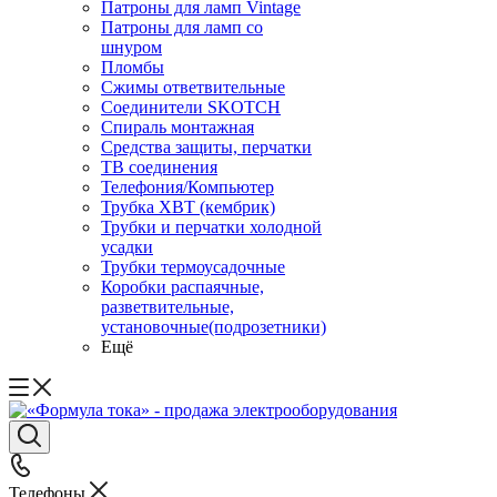
Патроны для ламп Vintage
Патроны для ламп со
шнуром
Пломбы
Сжимы ответвительные
Соединители SKOTCH
Спираль монтажная
Средства защиты, перчатки
ТВ соединения
Телефония/Компьютер
Трубка ХВТ (кембрик)
Трубки и перчатки холодной
усадки
Трубки термоусадочные
Коробки распаячные,
разветвительные,
установочные(подрозетники)
Ещё
Телефоны