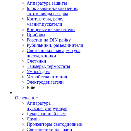
Аппаратура защиты
Блок аварийн.включения,
автом. ввода резерва
Контакторы, реле,
магнит.пускатели
Концевые выключатели
Приборы
Розетки на DIN рейку
Рубильники, разъединители
Светосигнальная арматура,
посты, кнопки
Счетчики
Таймеры, термостаты
Умный дом
Устройства питания
Электродвигатели
Ещё
Освещение
Аппаратура
пускорегулирующая
Декоративный свет
Лампы
Прожекторы светодиодные
Светильники для бани