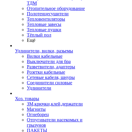
ТДМ
Отопительное оборудование
Полотенцесушители
Тепловентиляторы
Тепловые завесы
Тепловые пушки
Тёплый пол
Ещё
Удлинители, вилки, разьемы
Вилки кабельные
Выключатели для бра
Разветвители, адаптеры
Розетки кабельные
Сетевые кабеля, шнуры
Соединители силовые
Удлинители
Хоз. товары
ЗМ,крючки,клей,держатели
Магниты
Огнеборец
Отпугиватели насекомых и
грызунов
ПАКЕТЫ