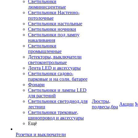
Светильники
люминисцентные
Светильники Настенно-
потолочные
Светильники настольные
Светильники ночники
Светильники под лампу
накаливания
Светильники
промышленные
Детекторы, выключатели
светоконтрольные
Лента LED и аксессуары
Светильники садово-
парковые и на солн. батарее
Фонари
Светильники и лампы LED
для растений
Светильники светодиод.для
Люстры,
Акции
М
лестниц
подвесы,бра
Светильники трековые,
шинопровод и аксессуары
Ещё
Розетки и выключатели