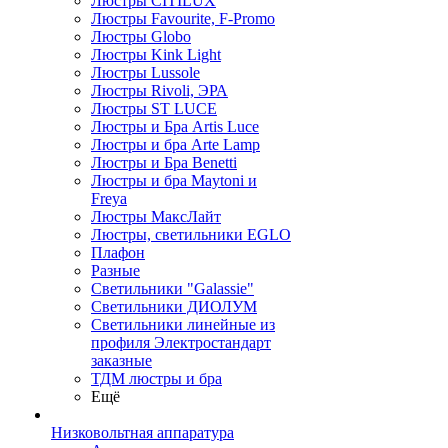
Люстры CITILUX
Люстры Favourite, F-Promo
Люстры Globo
Люстры Kink Light
Люстры Lussole
Люстры Rivoli, ЭРА
Люстры ST LUCE
Люстры и Бра Artis Luce
Люстры и бра Arte Lamp
Люстры и Бра Benetti
Люстры и бра Maytoni и
Freya
Люстры МаксЛайт
Люстры, светильники EGLO
Плафон
Разные
Светильники "Galassie"
Светильники ДИОЛУМ
Светильники линейные из
профиля Электростандарт
заказные
ТДМ люстры и бра
Ещё
Низковольтная аппаратура