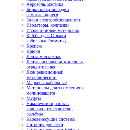
Аэрозоль, мастика
Бирки каб.,площадки
самоклеющиеся
Знаки электробезопасности
Изоляторы, колпачки
Изоляционные материалы
Каб.бандаж.Стяжки
кабельные (хомуты)
Крепеж
Крюки
Лента монтажная
Лента сигнальная, киперная,
оградительная
Люк ревизионный
металлический
Маркеры кабельные
Материалы для заземления и
молниезащита
Муфты
Наконечники, гильзы,
колпачки. ответвители,
разъёмы
Кабеленесущие системы
Патроны для ламп
Патроны для ламп Vintage