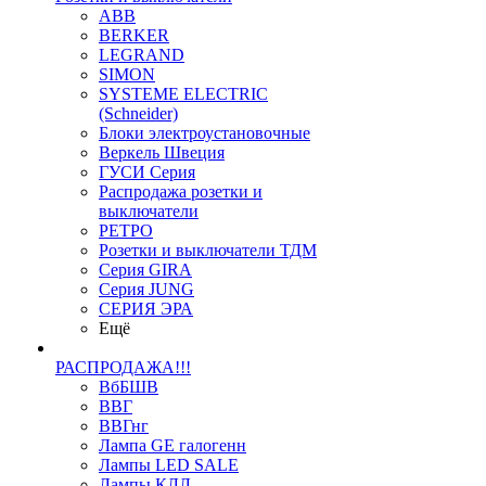
ABB
BERKER
LEGRAND
SIMON
SYSTEME ELECTRIC
(Schneider)
Блоки электроустановочные
Веркель Швеция
ГУСИ Серия
Распродажа розетки и
выключатели
РЕТРО
Розетки и выключатели ТДМ
Серия GIRA
Серия JUNG
СЕРИЯ ЭРА
Ещё
РАСПРОДАЖА!!!
ВбБШВ
ВВГ
ВВГнг
Лампа GE галогенн
Лампы LED SALE
Лампы КЛЛ