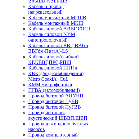
ВбБШВ АВББШВ
Кабель и провод
нагревательный
Кабель монтажный МГШВ
Кабель монтажный МКШ
Кабель силовой АВВГ ГОСТ
Кабель силовой NYM
однопроволочный
Кабель силовой ВВГ, ВВГнг,
ВВГбм-Пнг(А)-LS
Кабель силовой гибкий
КГ,КВВГ,ПРС,РПШ
Кабель силовой ППГнг
КВК(д/видеонаблюдения)
Micro CoaxiA+CuL
КММ микрофонный
ПГВА (автомобильный)
Провод бытовой АПУНП
Провод бытовой ПуВВ
Провод бытовой ПуГВВ
Провод бытовой,
акустический ШВВП,ШВП
Провод для водопогружных
насосов
Провод компьютерный