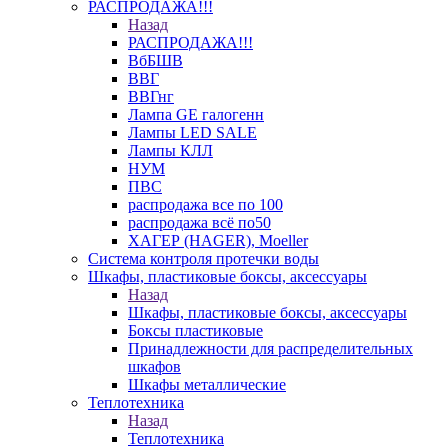
РАСПРОДАЖА!!!
Назад
РАСПРОДАЖА!!!
ВбБШВ
ВВГ
ВВГнг
Лампа GE галогенн
Лампы LED SALE
Лампы КЛЛ
НУМ
ПВС
распродажа все по 100
распродажа всё по50
ХАГЕР (HAGER), Moeller
Система контроля протечки воды
Шкафы, пластиковые боксы, аксессуары
Назад
Шкафы, пластиковые боксы, аксессуары
Боксы пластиковые
Принадлежности для распределительных
шкафов
Шкафы металлические
Теплотехника
Назад
Теплотехника