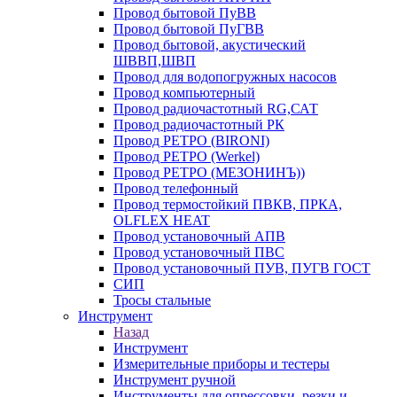
Провод бытовой ПуВВ
Провод бытовой ПуГВВ
Провод бытовой, акустический
ШВВП,ШВП
Провод для водопогружных насосов
Провод компьютерный
Провод радиочастотный RG,САТ
Провод радиочастотный РК
Провод РЕТРО (BIRONI)
Провод РЕТРО (Werkel)
Провод РЕТРО (МЕЗОНИНЪ))
Провод телефонный
Провод термостойкий ПВКВ, ПРКА,
OLFLEX HEAT
Провод установочный АПВ
Провод установочный ПВС
Провод установочный ПУВ, ПУГВ ГОСТ
СИП
Тросы стальные
Инструмент
Назад
Инструмент
Измерительные приборы и тестеры
Инструмент ручной
Инструменты для опрессовки, резки и