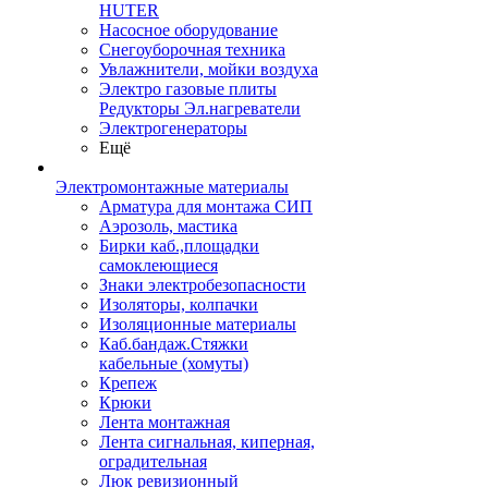
HUTER
Насосное оборудование
Снегоуборочная техника
Увлажнители, мойки воздуха
Электро газовые плиты
Редукторы Эл.нагреватели
Электрогенераторы
Ещё
Электромонтажные материалы
Арматура для монтажа СИП
Аэрозоль, мастика
Бирки каб.,площадки
самоклеющиеся
Знаки электробезопасности
Изоляторы, колпачки
Изоляционные материалы
Каб.бандаж.Стяжки
кабельные (хомуты)
Крепеж
Крюки
Лента монтажная
Лента сигнальная, киперная,
оградительная
Люк ревизионный