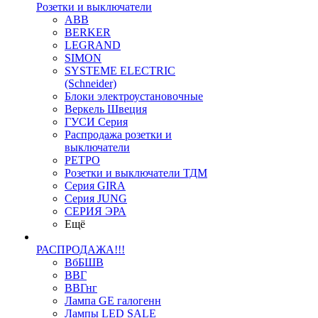
Розетки и выключатели
ABB
BERKER
LEGRAND
SIMON
SYSTEME ELECTRIC
(Schneider)
Блоки электроустановочные
Веркель Швеция
ГУСИ Серия
Распродажа розетки и
выключатели
РЕТРО
Розетки и выключатели ТДМ
Серия GIRA
Серия JUNG
СЕРИЯ ЭРА
Ещё
РАСПРОДАЖА!!!
ВбБШВ
ВВГ
ВВГнг
Лампа GE галогенн
Лампы LED SALE