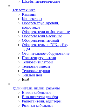
Шкафы металлические
Теплотехника
Камины
Конвекторы
Обогрев труб, кровли,
водостоков
Обогреватели инфрактасные
Обогреватели масляные
Обогреватель газовый
Обогреватель на DIN-рейку
ТДМ
Отопительное оборудование
Полотенцесушители
Тепловентиляторы
Тепловые завесы
Тепловые пушки
Тёплый пол
Ещё
Удлинители, вилки, разьемы
Вилки кабельные
Выключатели для бра
Разветвители, адаптеры
Розетки кабельные