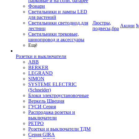
парковые и на солн. батарее
Фонари
Светильники и лампы LED
для растений
Светильники светодиод.для
Люстры,
Акции
М
лестниц
подвесы,бра
Светильники трековые,
шинопровод и аксессуары
Ещё
Розетки и выключатели
ABB
BERKER
LEGRAND
SIMON
SYSTEME ELECTRIC
(Schneider)
Блоки электроустановочные
Веркель Швеция
ГУСИ Серия
Распродажа розетки и
выключатели
РЕТРО
Розетки и выключатели ТДМ
Серия GIRA