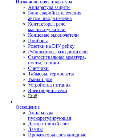
Низковольтная аппаратура
Аппаратура защиты
Блок аварийн.включения,
автом. ввода резерва
Контакторы, реле,
магнит.пускатели
Концевые выключатели
Приборы
Розетки на DIN рейку
Рубильники, разъединители
Светосигнальная арматура,
посты, кнопки
Счетчики
Таймеры, термостаты
Умный дом
Устройства питания
Электродвигатели
Ещё
Освещение
Аппаратура
пускорегулирующая
Декоративный свет
Лампы
Прожекторы светодиодные