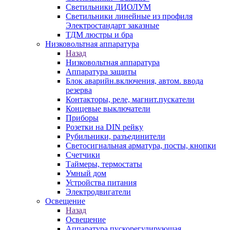
Светильники ДИОЛУМ
Светильники линейные из профиля
Электростандарт заказные
ТДМ люстры и бра
Низковольтная аппаратура
Назад
Низковольтная аппаратура
Аппаратура защиты
Блок аварийн.включения, автом. ввода
резерва
Контакторы, реле, магнит.пускатели
Концевые выключатели
Приборы
Розетки на DIN рейку
Рубильники, разъединители
Светосигнальная арматура, посты, кнопки
Счетчики
Таймеры, термостаты
Умный дом
Устройства питания
Электродвигатели
Освещение
Назад
Освещение
Аппаратура пускорегулирующая