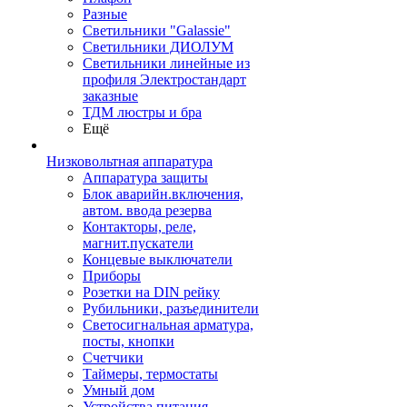
Разные
Светильники "Galassie"
Светильники ДИОЛУМ
Светильники линейные из
профиля Электростандарт
заказные
ТДМ люстры и бра
Ещё
Низковольтная аппаратура
Аппаратура защиты
Блок аварийн.включения,
автом. ввода резерва
Контакторы, реле,
магнит.пускатели
Концевые выключатели
Приборы
Розетки на DIN рейку
Рубильники, разъединители
Светосигнальная арматура,
посты, кнопки
Счетчики
Таймеры, термостаты
Умный дом
Устройства питания