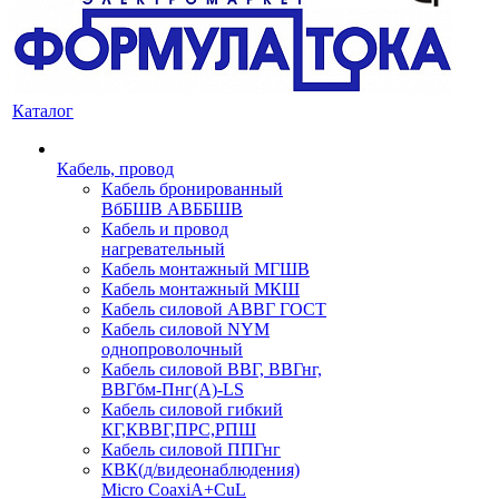
Каталог
Кабель, провод
Кабель бронированный
ВбБШВ АВББШВ
Кабель и провод
нагревательный
Кабель монтажный МГШВ
Кабель монтажный МКШ
Кабель силовой АВВГ ГОСТ
Кабель силовой NYM
однопроволочный
Кабель силовой ВВГ, ВВГнг,
ВВГбм-Пнг(А)-LS
Кабель силовой гибкий
КГ,КВВГ,ПРС,РПШ
Кабель силовой ППГнг
КВК(д/видеонаблюдения)
Micro CoaxiA+CuL