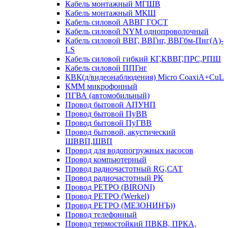
Кабель монтажный МГШВ
Кабель монтажный МКШ
Кабель силовой АВВГ ГОСТ
Кабель силовой NYM однопроволочный
Кабель силовой ВВГ, ВВГнг, ВВГбм-Пнг(А)-
LS
Кабель силовой гибкий КГ,КВВГ,ПРС,РПШ
Кабель силовой ППГнг
КВК(д/видеонаблюдения) Micro CoaxiA+CuL
КММ микрофонный
ПГВА (автомобильный)
Провод бытовой АПУНП
Провод бытовой ПуВВ
Провод бытовой ПуГВВ
Провод бытовой, акустический
ШВВП,ШВП
Провод для водопогружных насосов
Провод компьютерный
Провод радиочастотный RG,САТ
Провод радиочастотный РК
Провод РЕТРО (BIRONI)
Провод РЕТРО (Werkel)
Провод РЕТРО (МЕЗОНИНЪ))
Провод телефонный
Провод термостойкий ПВКВ, ПРКА,