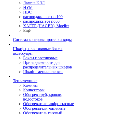
Лампы КЛЛ
НУМ
ПВС
распродажа все по 100
распродажа всё по50
ХАГЕР (HAGER), Moeller
Ещё
Система контроля протечки воды
Шкафы, пластиковые боксы,
аксессуары
Боксы пластиковые
Принадлежности для
распределительных шкафов
Шкафы металлические
Теплотехника
Камины
Конвекторы
Обогрев труб, кровли,
водостоков
Обогреватели инфрактасные
Обогреватели масляные
Обогреватель газовый