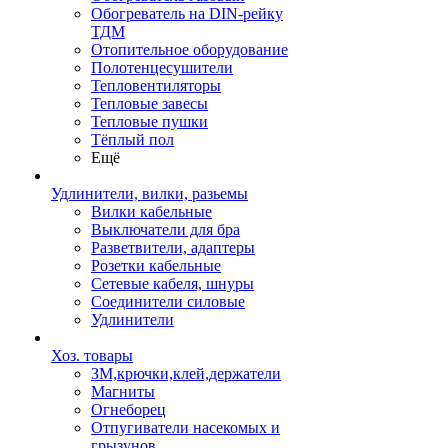
Обогреватель на DIN-рейку
ТДМ
Отопительное оборудование
Полотенцесушители
Тепловентиляторы
Тепловые завесы
Тепловые пушки
Тёплый пол
Ещё
Удлинители, вилки, разьемы
Вилки кабельные
Выключатели для бра
Разветвители, адаптеры
Розетки кабельные
Сетевые кабеля, шнуры
Соединители силовые
Удлинители
Хоз. товары
ЗМ,крючки,клей,держатели
Магниты
Огнеборец
Отпугиватели насекомых и
грызунов