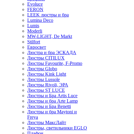
Evoluce
FERON
LEEK люстры и бра
Lumina Deco
Lumis
Moderli
MW-LIGHT, De Markt
Stilfort
Евросвет
Люстра и бра ЭСКАДА
Люстры CITILUX
Люстры Favourite, F-Promo
Люстры Globo
Люстры Kink Light
Люстры Lussole
Люстры Rivoli, ЭРА
Люстры ST LUCE
Люстры и Бра Artis Luce
Люстры и бра Arte Lamp
Люстры и Бра Benetti
Люстры и бра Maytoni и
Freya
Люстры МаксЛайт
Люстры, светильники EGLO
Плафон