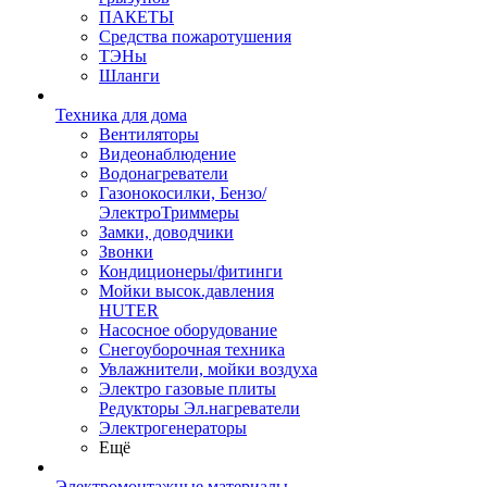
ПАКЕТЫ
Средства пожаротушения
ТЭНы
Шланги
Техника для дома
Вентиляторы
Видеонаблюдение
Водонагреватели
Газонокосилки, Бензо/
ЭлектроТриммеры
Замки, доводчики
Звонки
Кондиционеры/фитинги
Мойки высок.давления
HUTER
Насосное оборудование
Снегоуборочная техника
Увлажнители, мойки воздуха
Электро газовые плиты
Редукторы Эл.нагреватели
Электрогенераторы
Ещё
Электромонтажные материалы