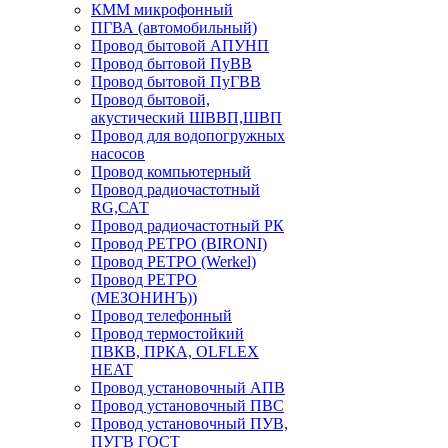
КММ микрофонный
ПГВА (автомобильный)
Провод бытовой АПУНП
Провод бытовой ПуВВ
Провод бытовой ПуГВВ
Провод бытовой,
акустический ШВВП,ШВП
Провод для водопогружных
насосов
Провод компьютерный
Провод радиочастотный
RG,САТ
Провод радиочастотный РК
Провод РЕТРО (BIRONI)
Провод РЕТРО (Werkel)
Провод РЕТРО
(МЕЗОНИНЪ))
Провод телефонный
Провод термостойкий
ПВКВ, ПРКА, OLFLEX
HEAT
Провод установочный АПВ
Провод установочный ПВС
Провод установочный ПУВ,
ПУГВ ГОСТ