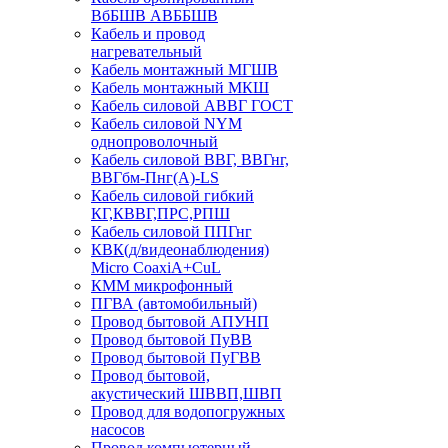
ВбБШВ АВББШВ
Кабель и провод
нагревательный
Кабель монтажный МГШВ
Кабель монтажный МКШ
Кабель силовой АВВГ ГОСТ
Кабель силовой NYM
однопроволочный
Кабель силовой ВВГ, ВВГнг,
ВВГбм-Пнг(А)-LS
Кабель силовой гибкий
КГ,КВВГ,ПРС,РПШ
Кабель силовой ППГнг
КВК(д/видеонаблюдения)
Micro CoaxiA+CuL
КММ микрофонный
ПГВА (автомобильный)
Провод бытовой АПУНП
Провод бытовой ПуВВ
Провод бытовой ПуГВВ
Провод бытовой,
акустический ШВВП,ШВП
Провод для водопогружных
насосов
Провод компьютерный