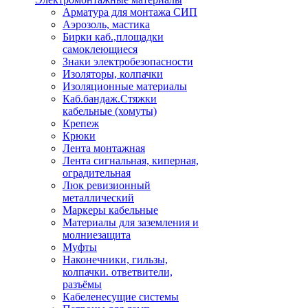
Арматура для монтажа СИП
Аэрозоль, мастика
Бирки каб.,площадки
самоклеющиеся
Знаки электробезопасности
Изоляторы, колпачки
Изоляционные материалы
Каб.бандаж.Стяжки
кабельные (хомуты)
Крепеж
Крюки
Лента монтажная
Лента сигнальная, киперная,
оградительная
Люк ревизионный
металлический
Маркеры кабельные
Материалы для заземления и
молниезащита
Муфты
Наконечники, гильзы,
колпачки. ответвители,
разъёмы
Кабеленесущие системы