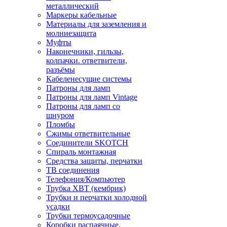
металлический
Маркеры кабельные
Материалы для заземления и
молниезащита
Муфты
Наконечники, гильзы,
колпачки. ответвители,
разъёмы
Кабеленесущие системы
Патроны для ламп
Патроны для ламп Vintage
Патроны для ламп со
шнуром
Пломбы
Сжимы ответвительные
Соединители SKOTCH
Спираль монтажная
Средства защиты, перчатки
ТВ соединения
Телефония/Компьютер
Трубка ХВТ (кембрик)
Трубки и перчатки холодной
усадки
Трубки термоусадочные
Коробки распаячные,