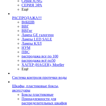
Серия JUNG
СЕРИЯ ЭРА
Ещё
РАСПРОДАЖА!!!
ВбБШВ
ВВГ
ВВГнг
Лампа GE галогенн
Лампы LED SALE
Лампы КЛЛ
НУМ
ПВС
распродажа все по 100
распродажа всё по50
ХАГЕР (HAGER), Moeller
Ещё
Система контроля протечки воды
Шкафы, пластиковые боксы,
аксессуары
Боксы пластиковые
Принадлежности для
распределительных шкафов