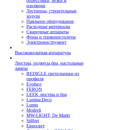
опрессовки, резки и
изоляции
Лестницы, строительные
ходули
Паяльное оборудование
Расходные материалы
Сварочные аппараты
Фены и термопистолеты
Электроинструмент
Высоковольтная аппаратура
Люстры, подвесы,бра, настольные
лампы
REDIGLE светильники из
профиля
Evoluce
FERON
LEEK люстры и бра
Lumina Deco
Lumis
Moderli
MW-LIGHT, De Markt
Stilfort
Евросвет