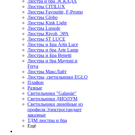
Люстра и бра ЭСКАДА
Люстры CITILUX
Люстры Favourite, F-Promo
Люстры Globo
Люстры Kink Light
Люстры Lussole
Люстры Rivoli, ЭРА
Люстры ST LUCE
Люстры и Бра Artis Luce
Люстры и бра Arte Lamp
Люстры и Бра Benetti
Люстры и бра Maytoni и
Freya
Люстры МаксЛайт
Люстры, светильники EGLO
Плафон
Разные
Светильники "Galassie"
Светильники ДИОЛУМ
Светильники линейные из
профиля Электростандарт
заказные
ТДМ люстры и бра
Ещё