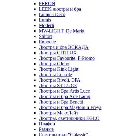
FERON
LEEK люстры и бра
Lumina Deco
Lumis
Moderli
MW-LIGHT, De Markt
Stilfort
Евросвет
Люстра и бра ЭСКАДА
Люстры CITILUX
Люстры Favourite, F-Promo
Люстры Globo
Люстры Kink Light
Люстры Lussole
Люстры Rivoli, ЭРА
Люстры ST LUCE
Люстры и Бра Artis Luce
Люстры и бра Arte Lamp
Люстры и Бра Benetti
Люстры и бра Maytoni и Freya
Люстры МаксЛайт
Люстры, светильники EGLO
Плафон
Разные
Светильники "Galassie"