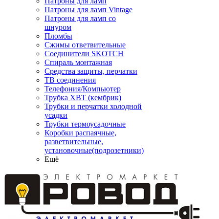
Патроны для ламп
Патроны для ламп Vintage
Патроны для ламп со
шнуром
Пломбы
Сжимы ответвительные
Соединители SKOTCH
Спираль монтажная
Средства защиты, перчатки
ТВ соединения
Телефония/Компьютер
Трубка ХВТ (кембрик)
Трубки и перчатки холодной
усадки
Трубки термоусадочные
Коробки распаячные,
разветвительные,
установочные(подрозетники)
Ещё