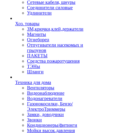
Сетевые кабеля, шнуры
Соединители силовые
Удлинители
Хоз. товары
ЗМ,крючки,клей,держатели
Магниты
Огнеборец
Отпугиватели насекомых и
грызунов
ПАКЕТЫ
Средства пожаротушения
ТЭНы
Шланги
Техника для дома
Вентиляторы
Видеонаблюдение
Водонагреватели
Газонокосилки, Бензо/
ЭлектроТриммеры
Замки, доводчики
Звонки
Кондиционеры/фитинги
Мойки высок.давления