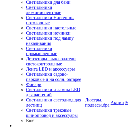
Светильники для бани
Светильники
люминисцентные
Светильники Настенно-
потолочные
Светильники настольные
Светильники ночники
Светильники под лампу
накаливания
Светильники
промышленные
Детекторы, выключатели
светоконтрольные
Лента LED и аксессуары
Светильники садово-
парковые и на солн. батарее
Фонари
Светильники и лампы LED
для растений
Светильники светодиод.для
Люстры,
Акции
М
лестниц
подвесы,бра
Светильники трековые,
шинопровод и аксессуары
Ещё