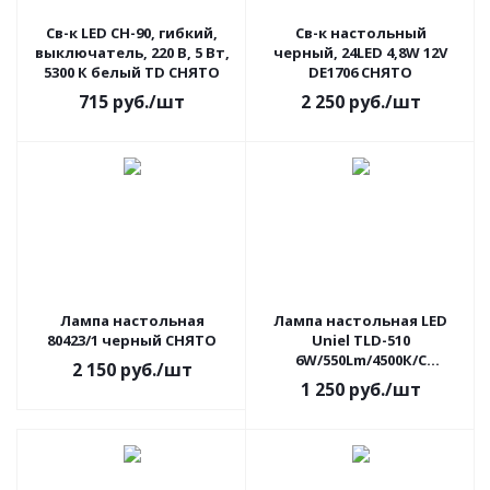
Св-к LED СН-90, гибкий,
Св-к настольный
выключатель, 220 В, 5 Вт,
черный, 24LED 4,8W 12V
5300 К белый TD СНЯТО
DE1706 СНЯТО
715
руб.
/шт
2 250
руб.
/шт
Лампа настольная
Лампа настольная LED
80423/1 черный СНЯТО
Uniel TLD-510
6W/550Lm/4500К/С
2 150
руб.
/шт
диммером Черный
1 250
руб.
/шт
снято