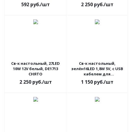
592
руб.
/шт
2 250
руб.
/шт
Св-к настольный, 27LED
Св-к настольный,
10W 12V белый, DE1713
зелён16LED 1,8W 5V, с USB
СНЯТО
кабелем для
подзар,время заряд, 8-10
2 250
руб.
/шт
1 150
руб.
/шт
ДЕ1710 СНЯТО