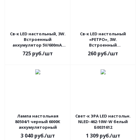
Св-к LED настольный, 3W.
Св-к LED настольный
Встроенный
«РЕТРО», 3W.
аккумулятор 5V/600mA.
Встроенный
Сенсорный выкл. Белый.
аккумулятор 400mAh.
725
руб.
/шт
260
руб.
/шт
TM Uniel. СНЯТО
Зеленый. TM Uniel.
СНЯТО
Лампа настольная
Свет-к ЭРА LED настольн.
80504/1 черный 6000К
NLED-462-10W-W белый
аккумуляторный
Б0031612
3 040
руб.
/шт
1 309
руб.
/шт