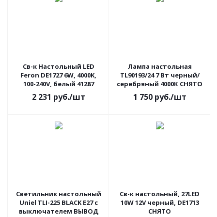
Св-к Настольный LED
Лампа настольная
Feron DE1727 6W, 4000K,
TL90193/24 7 Вт черный/
100-240V, белый 41287
серебряный 4000К СНЯТО
2 231
руб.
/шт
1 750
руб.
/шт
Светильник настольный
Св-к настольный, 27LED
Uniel TLI-225 BLACK E27 с
10W 12V черный, DE1713
выключателем ВЫВОД
СНЯТО