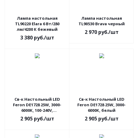
Лампа настольная
Лампа настольная
TL90220 Elara 6 Вт/280
TL90530 Brava черный
лм/4200 К бежевый
2 970
руб.
/шт
3 380
руб.
/шт
Св-к Настольный LED
Св-к Настольный LED
Feron DE1728 25W, 3000-
Feron DE1728 25W, 3000-
6000К, 100-240V,
6000К, белый
коричневый 41452
2 905
руб.
/шт
2 905
руб.
/шт