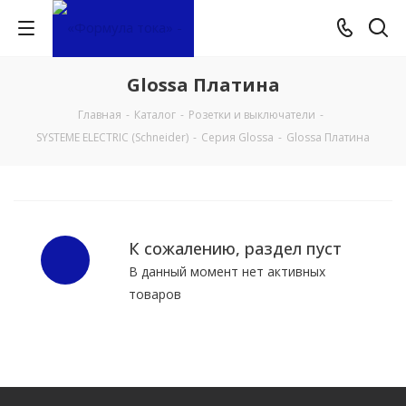
Glossa Платина
Главная
-
Каталог
-
Розетки и выключатели
-
SYSTEME ELECTRIC (Schneider)
-
Серия Glossa
-
Glossa Платина
К сожалению, раздел пуст
В данный момент нет активных
товаров