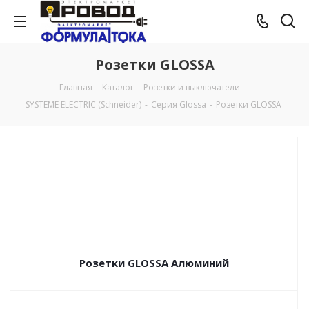
Розетки GLOSSA
Главная
-
Каталог
-
Розетки и выключатели
-
SYSTEME ELECTRIC (Schneider)
-
Серия Glossa
-
Розетки GLOSSA
Розетки GLOSSA Алюминий