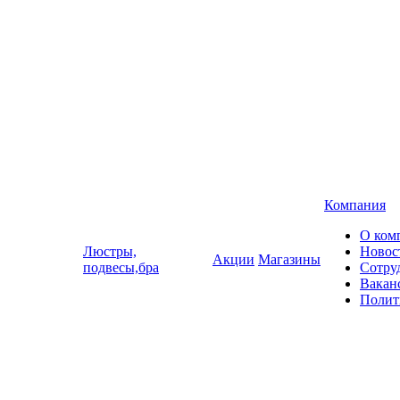
Компания
О ком
Люстры,
Новос
Акции
Магазины
подвесы,бра
Сотру
Вакан
Полит