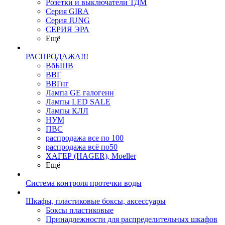
Розетки и выключатели ТДМ
Серия GIRA
Серия JUNG
СЕРИЯ ЭРА
Ещё
РАСПРОДАЖА!!!
ВбБШВ
ВВГ
ВВГнг
Лампа GE галогенн
Лампы LED SALE
Лампы КЛЛ
НУМ
ПВС
распродажа все по 100
распродажа всё по50
ХАГЕР (HAGER), Moeller
Ещё
Система контроля протечки воды
Шкафы, пластиковые боксы, аксессуары
Боксы пластиковые
Принадлежности для распределительных шкафов