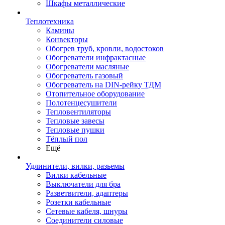
Шкафы металлические
Теплотехника
Камины
Конвекторы
Обогрев труб, кровли, водостоков
Обогреватели инфрактасные
Обогреватели масляные
Обогреватель газовый
Обогреватель на DIN-рейку ТДМ
Отопительное оборудование
Полотенцесушители
Тепловентиляторы
Тепловые завесы
Тепловые пушки
Тёплый пол
Ещё
Удлинители, вилки, разьемы
Вилки кабельные
Выключатели для бра
Разветвители, адаптеры
Розетки кабельные
Сетевые кабеля, шнуры
Соединители силовые