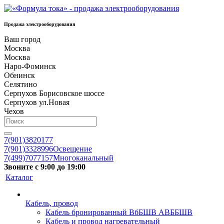
Продажа электрооборудования
Ваш город
Москва
Москва
Наро-Фоминск
Обнинск
Селятино
Серпухов Борисовское шоссе
Серпухов ул.Новая
Чехов
7(901)3820177
7(901)3328996
Освещение
7(499)7077157
Многоканальный
Звоните с 9:00 до 19:00
Каталог
Кабель, провод
Кабель бронированный ВбБШВ АВББШВ
Кабель и провод нагревательный