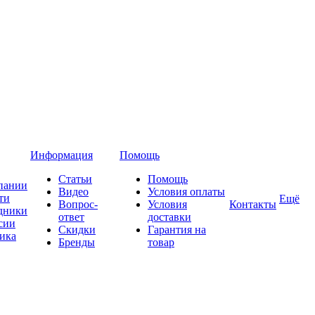
Информация
Помощь
Статьи
Помощь
пании
Видео
Условия оплаты
ти
Ещё
Вопрос-
Условия
Контакты
дники
ответ
доставки
сии
Скидки
Гарантия на
ика
Бренды
товар