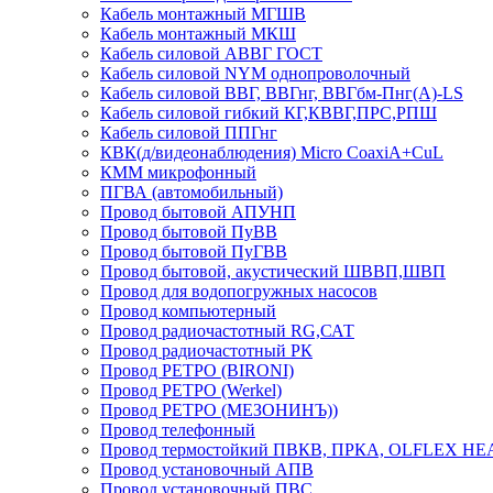
Кабель монтажный МГШВ
Кабель монтажный МКШ
Кабель силовой АВВГ ГОСТ
Кабель силовой NYM однопроволочный
Кабель силовой ВВГ, ВВГнг, ВВГбм-Пнг(А)-LS
Кабель силовой гибкий КГ,КВВГ,ПРС,РПШ
Кабель силовой ППГнг
КВК(д/видеонаблюдения) Micro CoaxiA+CuL
КММ микрофонный
ПГВА (автомобильный)
Провод бытовой АПУНП
Провод бытовой ПуВВ
Провод бытовой ПуГВВ
Провод бытовой, акустический ШВВП,ШВП
Провод для водопогружных насосов
Провод компьютерный
Провод радиочастотный RG,САТ
Провод радиочастотный РК
Провод РЕТРО (BIRONI)
Провод РЕТРО (Werkel)
Провод РЕТРО (МЕЗОНИНЪ))
Провод телефонный
Провод термостойкий ПВКВ, ПРКА, OLFLEX HE
Провод установочный АПВ
Провод установочный ПВС