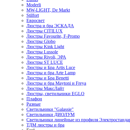
Moderli
MW-LIGHT, De Markt
Stilfort
Евросвет
Люстра и бра ЭСКАДА
Люстры CITILUX
Люстры Favourite, F-Promo
Люстры Globo
Люстры Kink Light
Люстры Lussole
Люстры Rivoli, ЭРА
Люстры ST LUCE
Люстры и Бра Artis Luce
Люстры и бра Arte Lamp
Люстры и Бра Benetti
Люстры и бра Maytoni и Freya
Люстры МаксЛайт
Люстры, светильники EGLO
Плафон
Разные
Светильники "Galassie"
Светильники ДИОЛУМ
Светильники линейные из профиля Электростандар
ТДМ люстры и бра