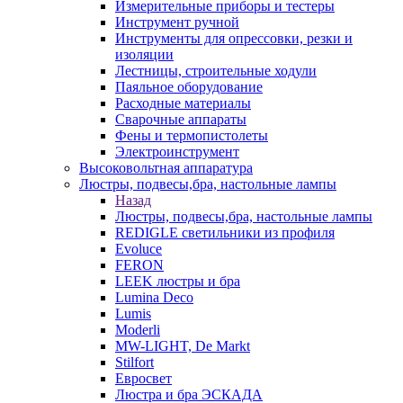
Измерительные приборы и тестеры
Инструмент ручной
Инструменты для опрессовки, резки и
изоляции
Лестницы, строительные ходули
Паяльное оборудование
Расходные материалы
Сварочные аппараты
Фены и термопистолеты
Электроинструмент
Высоковольтная аппаратура
Люстры, подвесы,бра, настольные лампы
Назад
Люстры, подвесы,бра, настольные лампы
REDIGLE светильники из профиля
Evoluce
FERON
LEEK люстры и бра
Lumina Deco
Lumis
Moderli
MW-LIGHT, De Markt
Stilfort
Евросвет
Люстра и бра ЭСКАДА