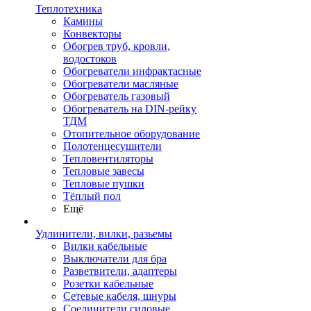
Теплотехника
Камины
Конвекторы
Обогрев труб, кровли,
водостоков
Обогреватели инфрактасные
Обогреватели масляные
Обогреватель газовый
Обогреватель на DIN-рейку
ТДМ
Отопительное оборудование
Полотенцесушители
Тепловентиляторы
Тепловые завесы
Тепловые пушки
Тёплый пол
Ещё
Удлинители, вилки, разьемы
Вилки кабельные
Выключатели для бра
Разветвители, адаптеры
Розетки кабельные
Сетевые кабеля, шнуры
Соединители силовые