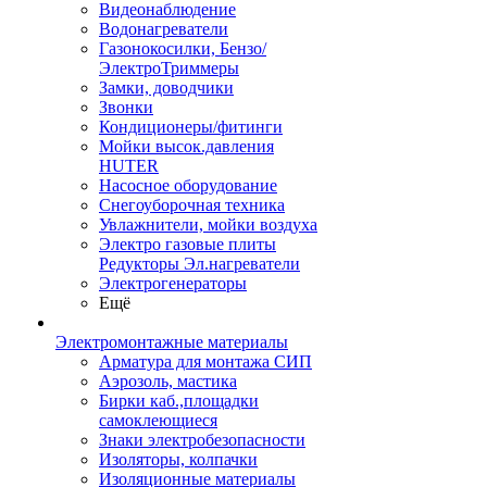
Видеонаблюдение
Водонагреватели
Газонокосилки, Бензо/
ЭлектроТриммеры
Замки, доводчики
Звонки
Кондиционеры/фитинги
Мойки высок.давления
HUTER
Насосное оборудование
Снегоуборочная техника
Увлажнители, мойки воздуха
Электро газовые плиты
Редукторы Эл.нагреватели
Электрогенераторы
Ещё
Электромонтажные материалы
Арматура для монтажа СИП
Аэрозоль, мастика
Бирки каб.,площадки
самоклеющиеся
Знаки электробезопасности
Изоляторы, колпачки
Изоляционные материалы