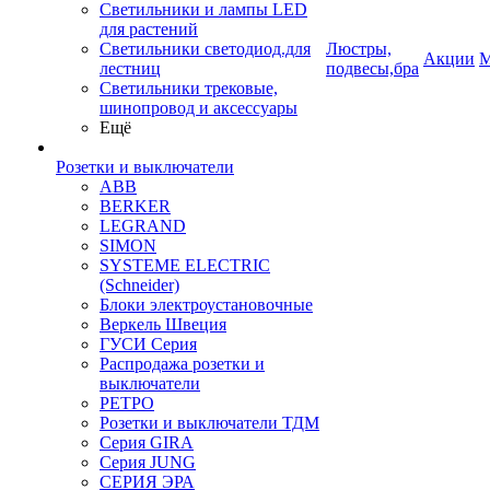
Светильники и лампы LED
для растений
Светильники светодиод.для
Люстры,
Акции
М
лестниц
подвесы,бра
Светильники трековые,
шинопровод и аксессуары
Ещё
Розетки и выключатели
ABB
BERKER
LEGRAND
SIMON
SYSTEME ELECTRIC
(Schneider)
Блоки электроустановочные
Веркель Швеция
ГУСИ Серия
Распродажа розетки и
выключатели
РЕТРО
Розетки и выключатели ТДМ
Серия GIRA
Серия JUNG
СЕРИЯ ЭРА