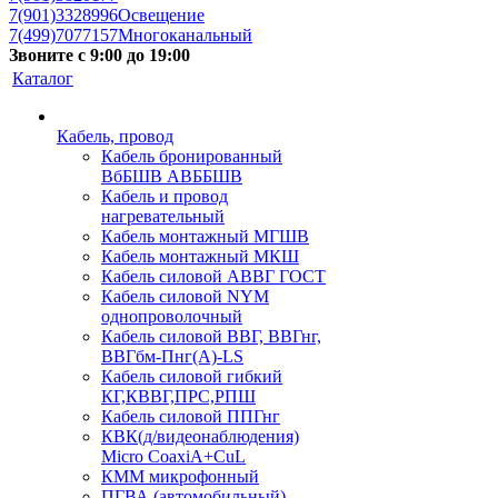
7(901)3328996
Освещение
7(499)7077157
Многоканальный
Звоните с 9:00 до 19:00
Каталог
Кабель, провод
Кабель бронированный
ВбБШВ АВББШВ
Кабель и провод
нагревательный
Кабель монтажный МГШВ
Кабель монтажный МКШ
Кабель силовой АВВГ ГОСТ
Кабель силовой NYM
однопроволочный
Кабель силовой ВВГ, ВВГнг,
ВВГбм-Пнг(А)-LS
Кабель силовой гибкий
КГ,КВВГ,ПРС,РПШ
Кабель силовой ППГнг
КВК(д/видеонаблюдения)
Micro CoaxiA+CuL
КММ микрофонный
ПГВА (автомобильный)