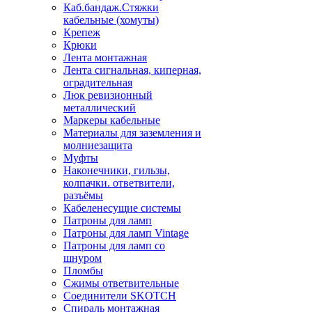
Каб.бандаж.Стяжки
кабельные (хомуты)
Крепеж
Крюки
Лента монтажная
Лента сигнальная, киперная,
оградительная
Люк ревизионный
металлический
Маркеры кабельные
Материалы для заземления и
молниезащита
Муфты
Наконечники, гильзы,
колпачки. ответвители,
разъёмы
Кабеленесущие системы
Патроны для ламп
Патроны для ламп Vintage
Патроны для ламп со
шнуром
Пломбы
Сжимы ответвительные
Соединители SKOTCH
Спираль монтажная