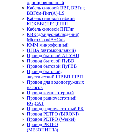
однопроволочный
Кабель силовой ВВГ, ВВГнг,
ВВГбм-Пнг(А)-LS
Кабель силовой гибкий
КГ,КВВГ,ПРС,РПШ
Кабель силовой ППГнг
КВК(д/видеонаблюдения)
Micro CoaxiA+CuL
КММ микрофонный
ПГВА (автомобильный)
Провод бытовой АПУНП
Провод бытовой ПуВВ
Провод бытовой ПуГВВ
Провод бытовой,
акустический ШВВП,ШВП
Провод для водопогружных
насосов
Провод компьютерный
Провод радиочастотный
RG,САТ
Провод радиочастотный РК
Провод РЕТРО (BIRONI)
Провод РЕТРО (Werkel)
Провод РЕТРО
(МЕЗОНИНЪ))