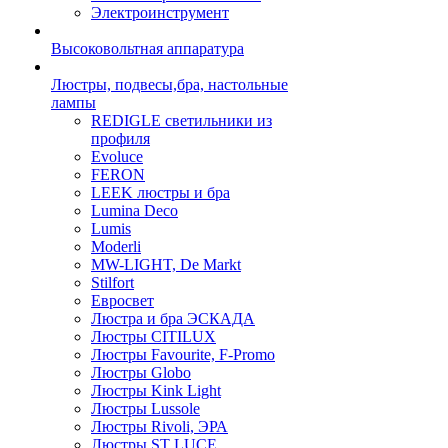
Электроинструмент
Высоковольтная аппаратура
Люстры, подвесы,бра, настольные
лампы
REDIGLE светильники из
профиля
Evoluce
FERON
LEEK люстры и бра
Lumina Deco
Lumis
Moderli
MW-LIGHT, De Markt
Stilfort
Евросвет
Люстра и бра ЭСКАДА
Люстры CITILUX
Люстры Favourite, F-Promo
Люстры Globo
Люстры Kink Light
Люстры Lussole
Люстры Rivoli, ЭРА
Люстры ST LUCE