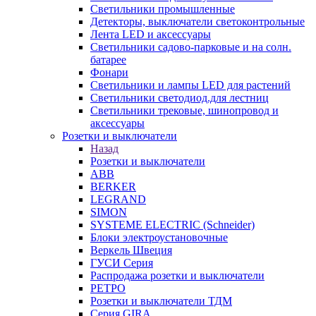
Светильники промышленные
Детекторы, выключатели светоконтрольные
Лента LED и аксессуары
Светильники садово-парковые и на солн.
батарее
Фонари
Светильники и лампы LED для растений
Светильники светодиод.для лестниц
Светильники трековые, шинопровод и
аксессуары
Розетки и выключатели
Назад
Розетки и выключатели
ABB
BERKER
LEGRAND
SIMON
SYSTEME ELECTRIC (Schneider)
Блоки электроустановочные
Веркель Швеция
ГУСИ Серия
Распродажа розетки и выключатели
РЕТРО
Розетки и выключатели ТДМ
Серия GIRA