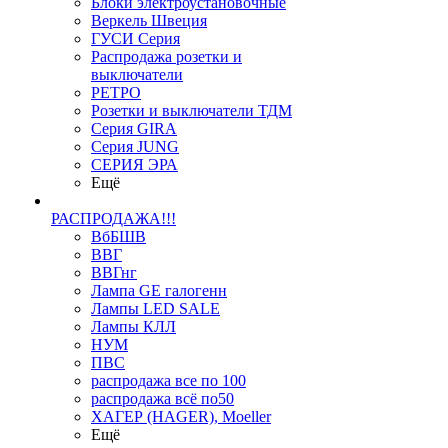
Блоки электроустановочные
Веркель Швеция
ГУСИ Серия
Распродажа розетки и
выключатели
РЕТРО
Розетки и выключатели ТДМ
Серия GIRA
Серия JUNG
СЕРИЯ ЭРА
Ещё
РАСПРОДАЖА!!!
ВбБШВ
ВВГ
ВВГнг
Лампа GE галогенн
Лампы LED SALE
Лампы КЛЛ
НУМ
ПВС
распродажа все по 100
распродажа всё по50
ХАГЕР (HAGER), Moeller
Ещё