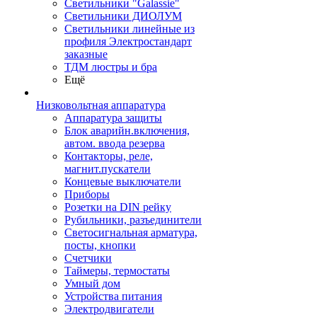
Светильники "Galassie"
Светильники ДИОЛУМ
Светильники линейные из
профиля Электростандарт
заказные
ТДМ люстры и бра
Ещё
Низковольтная аппаратура
Аппаратура защиты
Блок аварийн.включения,
автом. ввода резерва
Контакторы, реле,
магнит.пускатели
Концевые выключатели
Приборы
Розетки на DIN рейку
Рубильники, разъединители
Светосигнальная арматура,
посты, кнопки
Счетчики
Таймеры, термостаты
Умный дом
Устройства питания
Электродвигатели