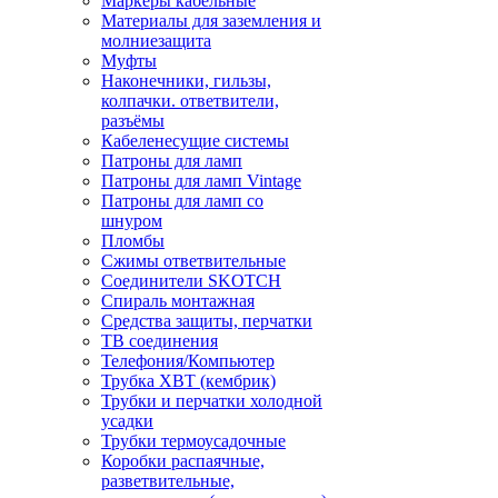
Маркеры кабельные
Материалы для заземления и
молниезащита
Муфты
Наконечники, гильзы,
колпачки. ответвители,
разъёмы
Кабеленесущие системы
Патроны для ламп
Патроны для ламп Vintage
Патроны для ламп со
шнуром
Пломбы
Сжимы ответвительные
Соединители SKOTCH
Спираль монтажная
Средства защиты, перчатки
ТВ соединения
Телефония/Компьютер
Трубка ХВТ (кембрик)
Трубки и перчатки холодной
усадки
Трубки термоусадочные
Коробки распаячные,
разветвительные,