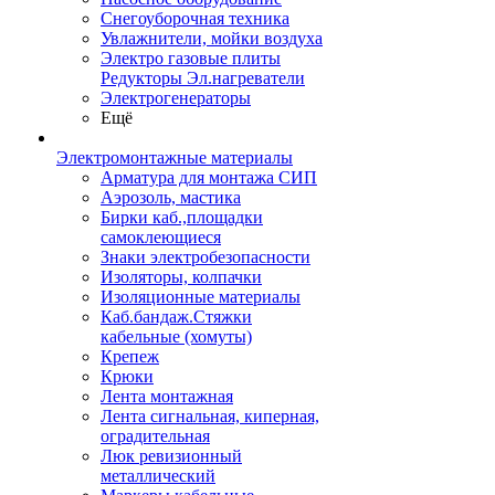
Снегоуборочная техника
Увлажнители, мойки воздуха
Электро газовые плиты
Редукторы Эл.нагреватели
Электрогенераторы
Ещё
Электромонтажные материалы
Арматура для монтажа СИП
Аэрозоль, мастика
Бирки каб.,площадки
самоклеющиеся
Знаки электробезопасности
Изоляторы, колпачки
Изоляционные материалы
Каб.бандаж.Стяжки
кабельные (хомуты)
Крепеж
Крюки
Лента монтажная
Лента сигнальная, киперная,
оградительная
Люк ревизионный
металлический