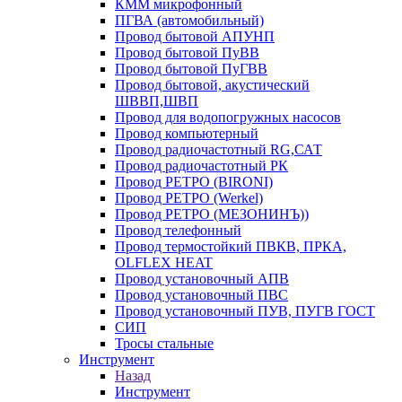
КММ микрофонный
ПГВА (автомобильный)
Провод бытовой АПУНП
Провод бытовой ПуВВ
Провод бытовой ПуГВВ
Провод бытовой, акустический
ШВВП,ШВП
Провод для водопогружных насосов
Провод компьютерный
Провод радиочастотный RG,САТ
Провод радиочастотный РК
Провод РЕТРО (BIRONI)
Провод РЕТРО (Werkel)
Провод РЕТРО (МЕЗОНИНЪ))
Провод телефонный
Провод термостойкий ПВКВ, ПРКА,
OLFLEX HEAT
Провод установочный АПВ
Провод установочный ПВС
Провод установочный ПУВ, ПУГВ ГОСТ
СИП
Тросы стальные
Инструмент
Назад
Инструмент