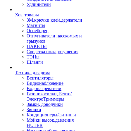
Удлинители
Хоз. товары
ЗМ,крючки,клей,держатели
Магниты
Огнеборец
Отпугиватели насекомых и
грызунов
ПАКЕТЫ
Средства пожаротушения
ТЭНы
Шланги
Техника для дома
Вентиляторы
Видеонаблюдение
Водонагреватели
Газонокосилки, Бензо/
ЭлектроТриммеры
Замки, доводчики
Звонки
Кондиционеры/фитинги
Мойки высок.давления
HUTER
Насосное оборудование