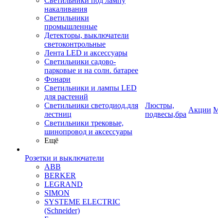
Светильники под лампу
накаливания
Светильники
промышленные
Детекторы, выключатели
светоконтрольные
Лента LED и аксессуары
Светильники садово-
парковые и на солн. батарее
Фонари
Светильники и лампы LED
для растений
Светильники светодиод.для
Люстры,
Акции
М
лестниц
подвесы,бра
Светильники трековые,
шинопровод и аксессуары
Ещё
Розетки и выключатели
ABB
BERKER
LEGRAND
SIMON
SYSTEME ELECTRIC
(Schneider)