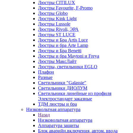
Люстры CITILUX
Люстры Favourite, F-Promo
Люстры Globo
Люстры Kink Light
Люстры Lussole
Люстры Rivoli, ЭРА
Люстры ST LUCE
Люстры и Бра Artis Luce
Люстры и бра Arte Lamp
Люстры и Бра Benetti
Люстры и бра Maytoni и Freya
Люстры МаксЛайт
Люстры, светильники EGLO
Плафон
Разные
Светильники "Galassie"
Светильники ДИОЛУМ
Светильники линейные из профиля
Электростандарт заказные
ТДМ люстры и бра
Низковольтная аппаратура
Назад
Низковольтная аппаратура
Аппаратура защиты
Блок аварийн.включения, автом. ввода