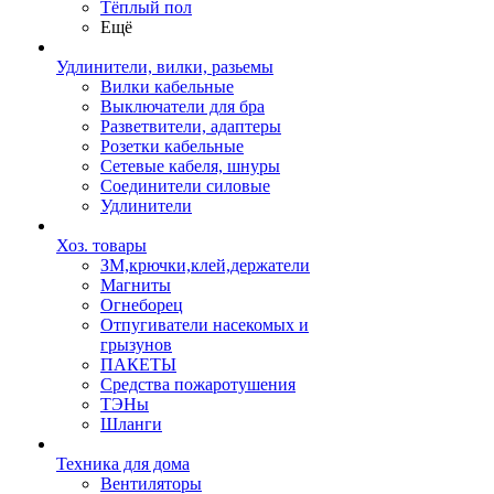
Тёплый пол
Ещё
Удлинители, вилки, разьемы
Вилки кабельные
Выключатели для бра
Разветвители, адаптеры
Розетки кабельные
Сетевые кабеля, шнуры
Соединители силовые
Удлинители
Хоз. товары
ЗМ,крючки,клей,держатели
Магниты
Огнеборец
Отпугиватели насекомых и
грызунов
ПАКЕТЫ
Средства пожаротушения
ТЭНы
Шланги
Техника для дома
Вентиляторы