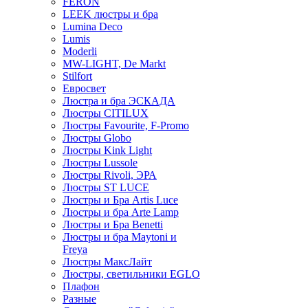
FERON
LEEK люстры и бра
Lumina Deco
Lumis
Moderli
MW-LIGHT, De Markt
Stilfort
Евросвет
Люстра и бра ЭСКАДА
Люстры CITILUX
Люстры Favourite, F-Promo
Люстры Globo
Люстры Kink Light
Люстры Lussole
Люстры Rivoli, ЭРА
Люстры ST LUCE
Люстры и Бра Artis Luce
Люстры и бра Arte Lamp
Люстры и Бра Benetti
Люстры и бра Maytoni и
Freya
Люстры МаксЛайт
Люстры, светильники EGLO
Плафон
Разные