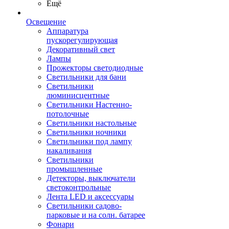
Ещё
Освещение
Аппаратура
пускорегулирующая
Декоративный свет
Лампы
Прожекторы светодиодные
Светильники для бани
Светильники
люминисцентные
Светильники Настенно-
потолочные
Светильники настольные
Светильники ночники
Светильники под лампу
накаливания
Светильники
промышленные
Детекторы, выключатели
светоконтрольные
Лента LED и аксессуары
Светильники садово-
парковые и на солн. батарее
Фонари