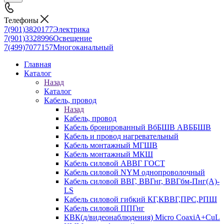
Телефоны
7(901)3820177
Электрика
7(901)3328996
Освещение
7(499)7077157
Многоканальный
Главная
Каталог
Назад
Каталог
Кабель, провод
Назад
Кабель, провод
Кабель бронированный ВбБШВ АВББШВ
Кабель и провод нагревательный
Кабель монтажный МГШВ
Кабель монтажный МКШ
Кабель силовой АВВГ ГОСТ
Кабель силовой NYM однопроволочный
Кабель силовой ВВГ, ВВГнг, ВВГбм-Пнг(А)-
LS
Кабель силовой гибкий КГ,КВВГ,ПРС,РПШ
Кабель силовой ППГнг
КВК(д/видеонаблюдения) Micro CoaxiA+CuL