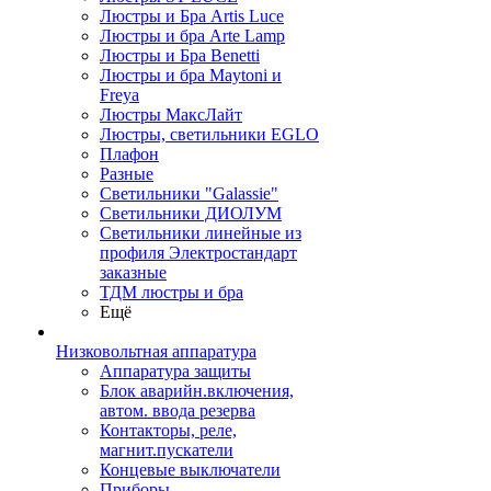
Люстры и Бра Artis Luce
Люстры и бра Arte Lamp
Люстры и Бра Benetti
Люстры и бра Maytoni и
Freya
Люстры МаксЛайт
Люстры, светильники EGLO
Плафон
Разные
Светильники "Galassie"
Светильники ДИОЛУМ
Светильники линейные из
профиля Электростандарт
заказные
ТДМ люстры и бра
Ещё
Низковольтная аппаратура
Аппаратура защиты
Блок аварийн.включения,
автом. ввода резерва
Контакторы, реле,
магнит.пускатели
Концевые выключатели
Приборы