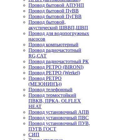
Провод бытовой АПУНП
Провод бытовой ПуВВ
Провод бытовой ПуГВВ
Провод бытовой,
акустический ШВВП,ШВП
Провод для водопогружных
насосов
Провод компьютерный
Провод радиочастотный
RG,САТ
Провод радиочастотный РК
Провод РЕТРО (BIRONI)
Провод РЕТРО (Werkel)
Провод РЕТРО
(МЕЗОНИНЪ))
Провод телефонный
Провод термостойкий
ПВКВ, ПРКА, OLFLEX
HEAT
Провод установочный АПВ
Провод установочный ПВС
Провод установочный ПУВ,
ПУГВ ГОСТ
СИП