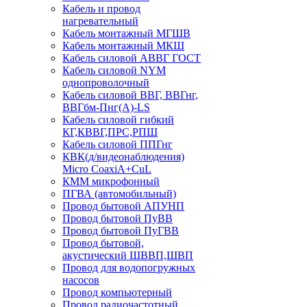
Кабель и провод
нагревательный
Кабель монтажный МГШВ
Кабель монтажный МКШ
Кабель силовой АВВГ ГОСТ
Кабель силовой NYM
однопроволочный
Кабель силовой ВВГ, ВВГнг,
ВВГбм-Пнг(А)-LS
Кабель силовой гибкий
КГ,КВВГ,ПРС,РПШ
Кабель силовой ППГнг
КВК(д/видеонаблюдения)
Micro CoaxiA+CuL
КММ микрофонный
ПГВА (автомобильный)
Провод бытовой АПУНП
Провод бытовой ПуВВ
Провод бытовой ПуГВВ
Провод бытовой,
акустический ШВВП,ШВП
Провод для водопогружных
насосов
Провод компьютерный
Провод радиочастотный