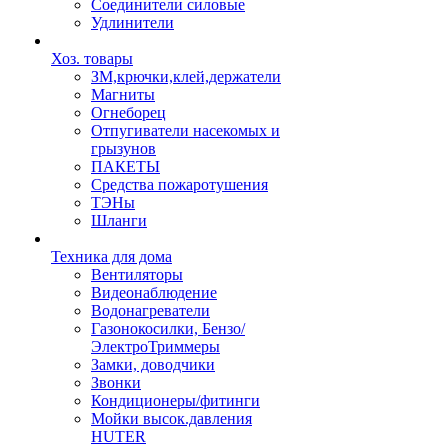
Соединители силовые
Удлинители
Хоз. товары
ЗМ,крючки,клей,держатели
Магниты
Огнеборец
Отпугиватели насекомых и
грызунов
ПАКЕТЫ
Средства пожаротушения
ТЭНы
Шланги
Техника для дома
Вентиляторы
Видеонаблюдение
Водонагреватели
Газонокосилки, Бензо/
ЭлектроТриммеры
Замки, доводчики
Звонки
Кондиционеры/фитинги
Мойки высок.давления
HUTER