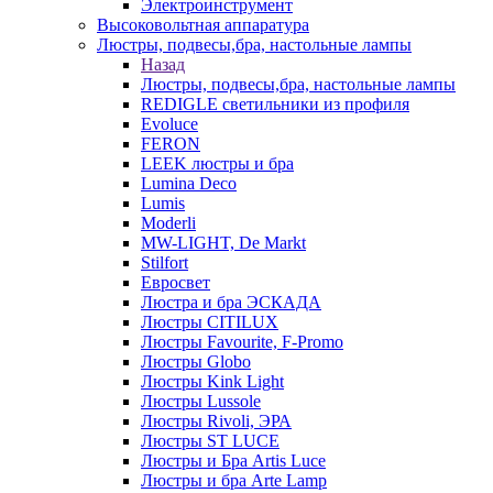
Электроинструмент
Высоковольтная аппаратура
Люстры, подвесы,бра, настольные лампы
Назад
Люстры, подвесы,бра, настольные лампы
REDIGLE светильники из профиля
Evoluce
FERON
LEEK люстры и бра
Lumina Deco
Lumis
Moderli
MW-LIGHT, De Markt
Stilfort
Евросвет
Люстра и бра ЭСКАДА
Люстры CITILUX
Люстры Favourite, F-Promo
Люстры Globo
Люстры Kink Light
Люстры Lussole
Люстры Rivoli, ЭРА
Люстры ST LUCE
Люстры и Бра Artis Luce
Люстры и бра Arte Lamp