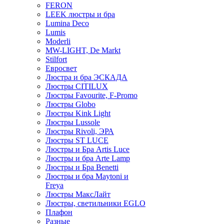
FERON
LEEK люстры и бра
Lumina Deco
Lumis
Moderli
MW-LIGHT, De Markt
Stilfort
Евросвет
Люстра и бра ЭСКАДА
Люстры CITILUX
Люстры Favourite, F-Promo
Люстры Globo
Люстры Kink Light
Люстры Lussole
Люстры Rivoli, ЭРА
Люстры ST LUCE
Люстры и Бра Artis Luce
Люстры и бра Arte Lamp
Люстры и Бра Benetti
Люстры и бра Maytoni и
Freya
Люстры МаксЛайт
Люстры, светильники EGLO
Плафон
Разные