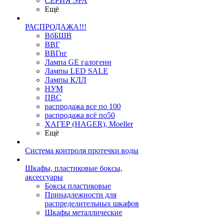
СЕРИЯ ЭРА
Ещё
РАСПРОДАЖА!!!
ВбБШВ
ВВГ
ВВГнг
Лампа GE галогенн
Лампы LED SALE
Лампы КЛЛ
НУМ
ПВС
распродажа все по 100
распродажа всё по50
ХАГЕР (HAGER), Moeller
Ещё
Система контроля протечки воды
Шкафы, пластиковые боксы,
аксессуары
Боксы пластиковые
Принадлежности для
распределительных шкафов
Шкафы металлические