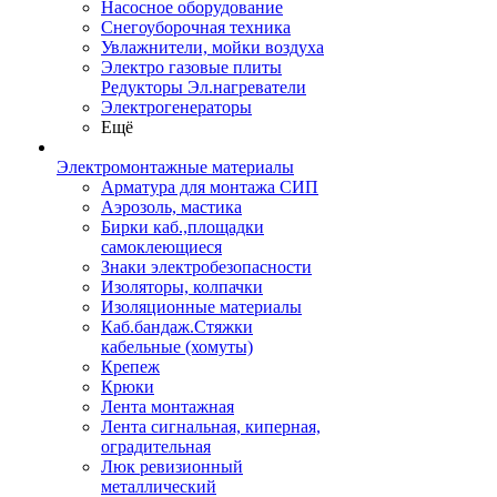
Насосное оборудование
Снегоуборочная техника
Увлажнители, мойки воздуха
Электро газовые плиты
Редукторы Эл.нагреватели
Электрогенераторы
Ещё
Электромонтажные материалы
Арматура для монтажа СИП
Аэрозоль, мастика
Бирки каб.,площадки
самоклеющиеся
Знаки электробезопасности
Изоляторы, колпачки
Изоляционные материалы
Каб.бандаж.Стяжки
кабельные (хомуты)
Крепеж
Крюки
Лента монтажная
Лента сигнальная, киперная,
оградительная
Люк ревизионный
металлический