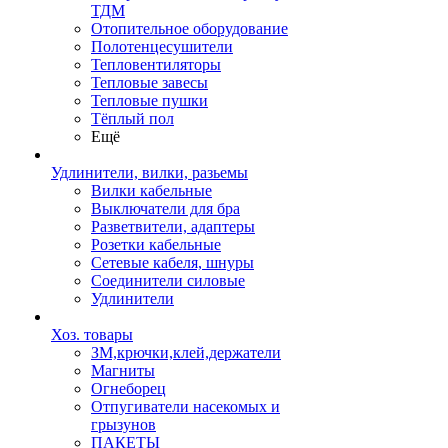
ТДМ
Отопительное оборудование
Полотенцесушители
Тепловентиляторы
Тепловые завесы
Тепловые пушки
Тёплый пол
Ещё
Удлинители, вилки, разьемы
Вилки кабельные
Выключатели для бра
Разветвители, адаптеры
Розетки кабельные
Сетевые кабеля, шнуры
Соединители силовые
Удлинители
Хоз. товары
ЗМ,крючки,клей,держатели
Магниты
Огнеборец
Отпугиватели насекомых и
грызунов
ПАКЕТЫ