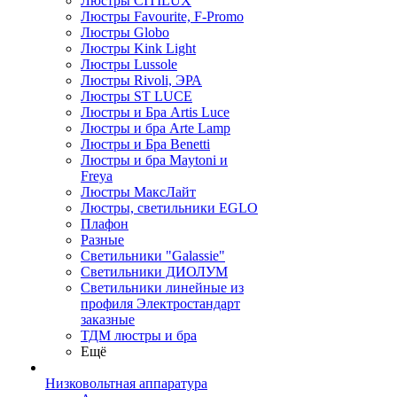
Люстры CITILUX
Люстры Favourite, F-Promo
Люстры Globo
Люстры Kink Light
Люстры Lussole
Люстры Rivoli, ЭРА
Люстры ST LUCE
Люстры и Бра Artis Luce
Люстры и бра Arte Lamp
Люстры и Бра Benetti
Люстры и бра Maytoni и
Freya
Люстры МаксЛайт
Люстры, светильники EGLO
Плафон
Разные
Светильники "Galassie"
Светильники ДИОЛУМ
Светильники линейные из
профиля Электростандарт
заказные
ТДМ люстры и бра
Ещё
Низковольтная аппаратура