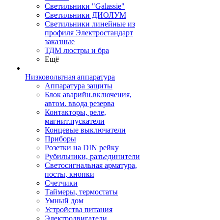
Светильники "Galassie"
Светильники ДИОЛУМ
Светильники линейные из
профиля Электростандарт
заказные
ТДМ люстры и бра
Ещё
Низковольтная аппаратура
Аппаратура защиты
Блок аварийн.включения,
автом. ввода резерва
Контакторы, реле,
магнит.пускатели
Концевые выключатели
Приборы
Розетки на DIN рейку
Рубильники, разъединители
Светосигнальная арматура,
посты, кнопки
Счетчики
Таймеры, термостаты
Умный дом
Устройства питания
Электродвигатели