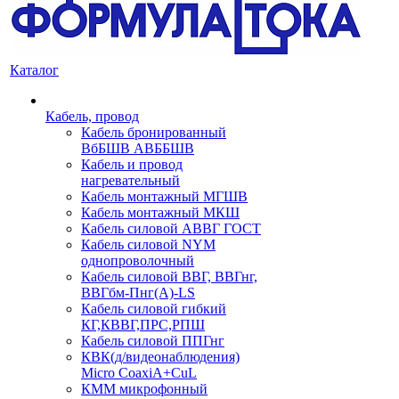
Каталог
Кабель, провод
Кабель бронированный
ВбБШВ АВББШВ
Кабель и провод
нагревательный
Кабель монтажный МГШВ
Кабель монтажный МКШ
Кабель силовой АВВГ ГОСТ
Кабель силовой NYM
однопроволочный
Кабель силовой ВВГ, ВВГнг,
ВВГбм-Пнг(А)-LS
Кабель силовой гибкий
КГ,КВВГ,ПРС,РПШ
Кабель силовой ППГнг
КВК(д/видеонаблюдения)
Micro CoaxiA+CuL
КММ микрофонный