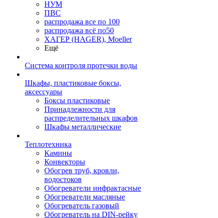
НУМ
ПВС
распродажа все по 100
распродажа всё по50
ХАГЕР (HAGER), Moeller
Ещё
Система контроля протечки воды
Шкафы, пластиковые боксы,
аксессуары
Боксы пластиковые
Принадлежности для
распределительных шкафов
Шкафы металлические
Теплотехника
Камины
Конвекторы
Обогрев труб, кровли,
водостоков
Обогреватели инфрактасные
Обогреватели масляные
Обогреватель газовый
Обогреватель на DIN-рейку