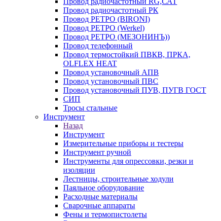
Провод радиочастотный RG,САТ
Провод радиочастотный РК
Провод РЕТРО (BIRONI)
Провод РЕТРО (Werkel)
Провод РЕТРО (МЕЗОНИНЪ))
Провод телефонный
Провод термостойкий ПВКВ, ПРКА,
OLFLEX HEAT
Провод установочный АПВ
Провод установочный ПВС
Провод установочный ПУВ, ПУГВ ГОСТ
СИП
Тросы стальные
Инструмент
Назад
Инструмент
Измерительные приборы и тестеры
Инструмент ручной
Инструменты для опрессовки, резки и
изоляции
Лестницы, строительные ходули
Паяльное оборудование
Расходные материалы
Сварочные аппараты
Фены и термопистолеты