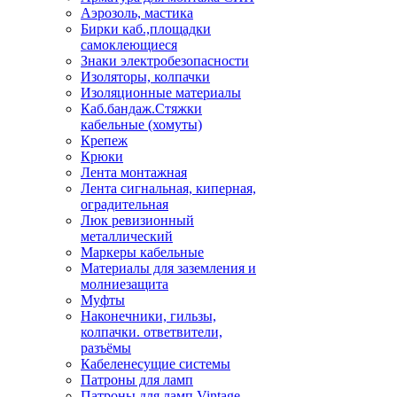
Аэрозоль, мастика
Бирки каб.,площадки
самоклеющиеся
Знаки электробезопасности
Изоляторы, колпачки
Изоляционные материалы
Каб.бандаж.Стяжки
кабельные (хомуты)
Крепеж
Крюки
Лента монтажная
Лента сигнальная, киперная,
оградительная
Люк ревизионный
металлический
Маркеры кабельные
Материалы для заземления и
молниезащита
Муфты
Наконечники, гильзы,
колпачки. ответвители,
разъёмы
Кабеленесущие системы
Патроны для ламп
Патроны для ламп Vintage