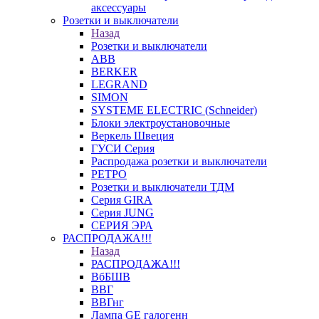
аксессуары
Розетки и выключатели
Назад
Розетки и выключатели
ABB
BERKER
LEGRAND
SIMON
SYSTEME ELECTRIC (Schneider)
Блоки электроустановочные
Веркель Швеция
ГУСИ Серия
Распродажа розетки и выключатели
РЕТРО
Розетки и выключатели ТДМ
Серия GIRA
Серия JUNG
СЕРИЯ ЭРА
РАСПРОДАЖА!!!
Назад
РАСПРОДАЖА!!!
ВбБШВ
ВВГ
ВВГнг
Лампа GE галогенн