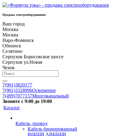
Продажа электрооборудования
Ваш город
Москва
Москва
Наро-Фоминск
Обнинск
Селятино
Серпухов Борисовское шоссе
Серпухов ул.Новая
Чехов
7(901)3820177
7(901)3328996
Освещение
7(499)7077157
Многоканальный
Звоните с 9:00 до 19:00
Каталог
Кабель, провод
Кабель бронированный
ВбБШВ АВББШВ