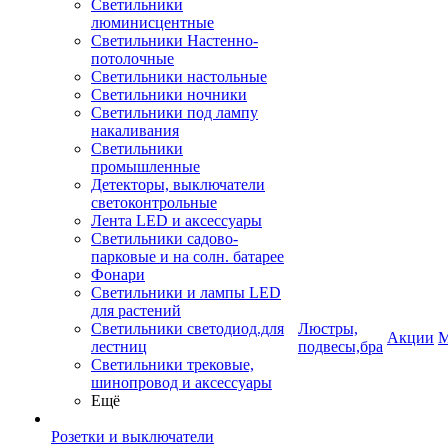
Светильники
люминисцентные
Светильники Настенно-
потолочные
Светильники настольные
Светильники ночники
Светильники под лампу
накаливания
Светильники
промышленные
Детекторы, выключатели
светоконтрольные
Лента LED и аксессуары
Светильники садово-
парковые и на солн. батарее
Фонари
Светильники и лампы LED
для растений
Светильники светодиод.для
Люстры,
Акции
М
лестниц
подвесы,бра
Светильники трековые,
шинопровод и аксессуары
Ещё
Розетки и выключатели