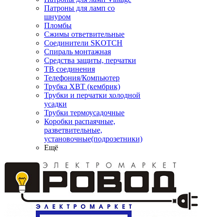
Патроны для ламп со
шнуром
Пломбы
Сжимы ответвительные
Соединители SKOTCH
Спираль монтажная
Средства защиты, перчатки
ТВ соединения
Телефония/Компьютер
Трубка ХВТ (кембрик)
Трубки и перчатки холодной
усадки
Трубки термоусадочные
Коробки распаячные,
разветвительные,
установочные(подрозетники)
Ещё