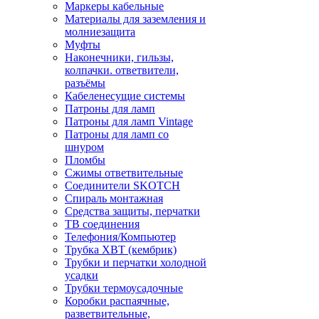
Маркеры кабельные
Материалы для заземления и
молниезащита
Муфты
Наконечники, гильзы,
колпачки. ответвители,
разъёмы
Кабеленесущие системы
Патроны для ламп
Патроны для ламп Vintage
Патроны для ламп со
шнуром
Пломбы
Сжимы ответвительные
Соединители SKOTCH
Спираль монтажная
Средства защиты, перчатки
ТВ соединения
Телефония/Компьютер
Трубка ХВТ (кембрик)
Трубки и перчатки холодной
усадки
Трубки термоусадочные
Коробки распаячные,
разветвительные,