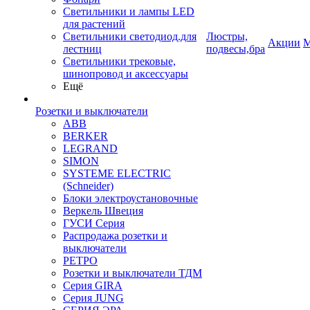
Светильники и лампы LED
для растений
Светильники светодиод.для
Люстры,
Акции
М
лестниц
подвесы,бра
Светильники трековые,
шинопровод и аксессуары
Ещё
Розетки и выключатели
ABB
BERKER
LEGRAND
SIMON
SYSTEME ELECTRIC
(Schneider)
Блоки электроустановочные
Веркель Швеция
ГУСИ Серия
Распродажа розетки и
выключатели
РЕТРО
Розетки и выключатели ТДМ
Серия GIRA
Серия JUNG