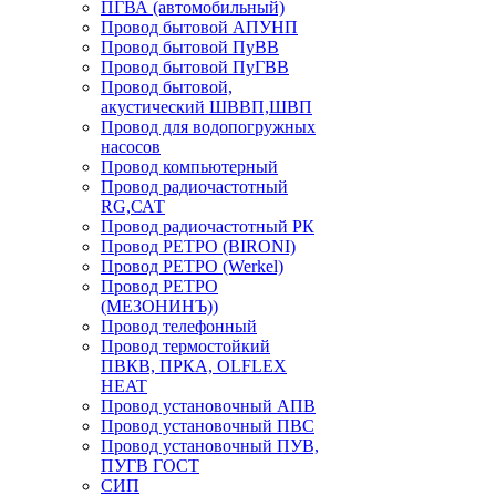
ПГВА (автомобильный)
Провод бытовой АПУНП
Провод бытовой ПуВВ
Провод бытовой ПуГВВ
Провод бытовой,
акустический ШВВП,ШВП
Провод для водопогружных
насосов
Провод компьютерный
Провод радиочастотный
RG,САТ
Провод радиочастотный РК
Провод РЕТРО (BIRONI)
Провод РЕТРО (Werkel)
Провод РЕТРО
(МЕЗОНИНЪ))
Провод телефонный
Провод термостойкий
ПВКВ, ПРКА, OLFLEX
HEAT
Провод установочный АПВ
Провод установочный ПВС
Провод установочный ПУВ,
ПУГВ ГОСТ
СИП