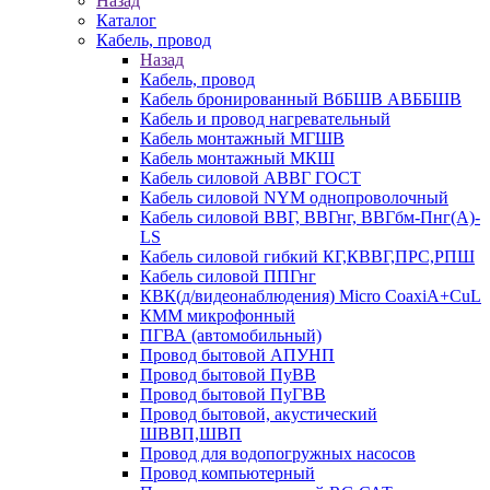
Назад
Каталог
Кабель, провод
Назад
Кабель, провод
Кабель бронированный ВбБШВ АВББШВ
Кабель и провод нагревательный
Кабель монтажный МГШВ
Кабель монтажный МКШ
Кабель силовой АВВГ ГОСТ
Кабель силовой NYM однопроволочный
Кабель силовой ВВГ, ВВГнг, ВВГбм-Пнг(А)-
LS
Кабель силовой гибкий КГ,КВВГ,ПРС,РПШ
Кабель силовой ППГнг
КВК(д/видеонаблюдения) Micro CoaxiA+CuL
КММ микрофонный
ПГВА (автомобильный)
Провод бытовой АПУНП
Провод бытовой ПуВВ
Провод бытовой ПуГВВ
Провод бытовой, акустический
ШВВП,ШВП
Провод для водопогружных насосов
Провод компьютерный