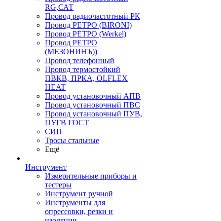
RG,САТ
Провод радиочастотный РК
Провод РЕТРО (BIRONI)
Провод РЕТРО (Werkel)
Провод РЕТРО
(МЕЗОНИНЪ))
Провод телефонный
Провод термостойкий
ПВКВ, ПРКА, OLFLEX
HEAT
Провод установочный АПВ
Провод установочный ПВС
Провод установочный ПУВ,
ПУГВ ГОСТ
СИП
Тросы стальные
Ещё
Инструмент
Измерительные приборы и
тестеры
Инструмент ручной
Инструменты для
опрессовки, резки и
изоляции