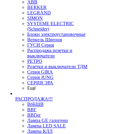
ABB
BERKER
LEGRAND
SIMON
SYSTEME ELECTRIC
(Schneider)
Блоки электроустановочные
Веркель Швеция
ГУСИ Серия
Распродажа розетки и
выключатели
РЕТРО
Розетки и выключатели ТДМ
Серия GIRA
Серия JUNG
СЕРИЯ ЭРА
Ещё
РАСПРОДАЖА!!!
ВбБШВ
ВВГ
ВВГнг
Лампа GE галогенн
Лампы LED SALE
Лампы КЛЛ