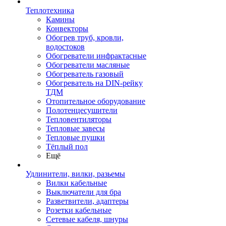
Теплотехника
Камины
Конвекторы
Обогрев труб, кровли,
водостоков
Обогреватели инфрактасные
Обогреватели масляные
Обогреватель газовый
Обогреватель на DIN-рейку
ТДМ
Отопительное оборудование
Полотенцесушители
Тепловентиляторы
Тепловые завесы
Тепловые пушки
Тёплый пол
Ещё
Удлинители, вилки, разьемы
Вилки кабельные
Выключатели для бра
Разветвители, адаптеры
Розетки кабельные
Сетевые кабеля, шнуры