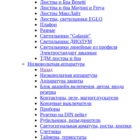
Люстры и Бра Benetti
Люстры и бра Maytoni и Freya
Люстры МаксЛайт
Люстры, светильники EGLO
Плафон
Разные
Светильники "Galassie"
Светильники ДИОЛУМ
Светильники линейные из профиля
Электростандарт заказные
ТДМ люстры и бра
Низковольтная аппаратура
Назад
Низковольтная аппаратура
Аппаратура защиты
Блок аварийн.включения, автом. ввода
резерва
Контакторы, реле, магнит.пускатели
Концевые выключатели
Приборы
Розетки на DIN рейку
Рубильники, разъединители
Светосигнальная арматура, посты, кнопки
Счетчики
Таймеры, термостаты