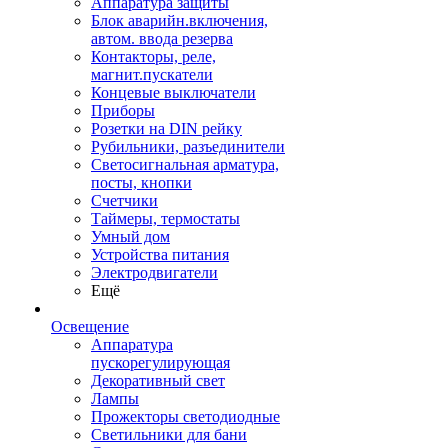
Аппаратура защиты
Блок аварийн.включения,
автом. ввода резерва
Контакторы, реле,
магнит.пускатели
Концевые выключатели
Приборы
Розетки на DIN рейку
Рубильники, разъединители
Светосигнальная арматура,
посты, кнопки
Счетчики
Таймеры, термостаты
Умный дом
Устройства питания
Электродвигатели
Ещё
Освещение
Аппаратура
пускорегулирующая
Декоративный свет
Лампы
Прожекторы светодиодные
Светильники для бани