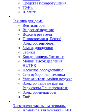
Средства пожаротушения
ТЭНы
Шланги
Техника для дома
Вентиляторы
Видеонаблюдение
Водонагреватели
Газонокосилки, Бензо/
ЭлектроТриммеры
Замки, доводчики
Звонки
Кондиционеры/фитинги
Мойки высок.давления
HUTER
Насосное оборудование
Снегоуборочная техника
Увлажнители, мойки воздуха
Электро газовые плиты
Редукторы Эл.нагреватели
Электрогенераторы
Ещё
Электромонтажные материалы
Арматура для монтажа СИП