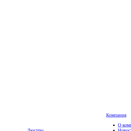
Компания
О ком
Люстры,
Новос