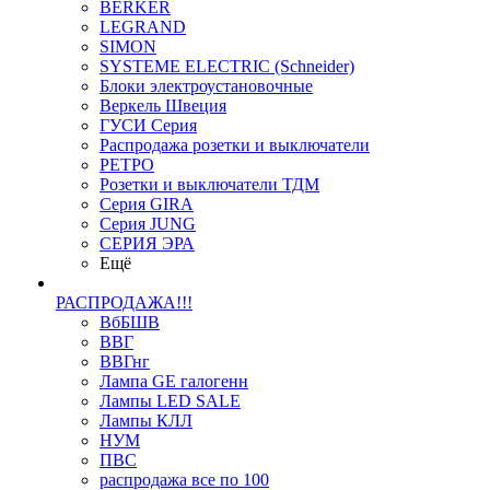
BERKER
LEGRAND
SIMON
SYSTEME ELECTRIC (Schneider)
Блоки электроустановочные
Веркель Швеция
ГУСИ Серия
Распродажа розетки и выключатели
РЕТРО
Розетки и выключатели ТДМ
Серия GIRA
Серия JUNG
СЕРИЯ ЭРА
Ещё
РАСПРОДАЖА!!!
ВбБШВ
ВВГ
ВВГнг
Лампа GE галогенн
Лампы LED SALE
Лампы КЛЛ
НУМ
ПВС
распродажа все по 100