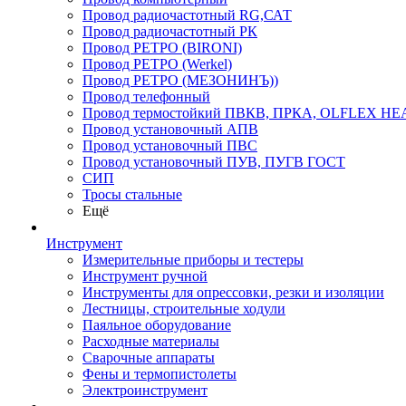
Провод радиочастотный RG,САТ
Провод радиочастотный РК
Провод РЕТРО (BIRONI)
Провод РЕТРО (Werkel)
Провод РЕТРО (МЕЗОНИНЪ))
Провод телефонный
Провод термостойкий ПВКВ, ПРКА, OLFLEX HE
Провод установочный АПВ
Провод установочный ПВС
Провод установочный ПУВ, ПУГВ ГОСТ
СИП
Тросы стальные
Ещё
Инструмент
Измерительные приборы и тестеры
Инструмент ручной
Инструменты для опрессовки, резки и изоляции
Лестницы, строительные ходули
Паяльное оборудование
Расходные материалы
Сварочные аппараты
Фены и термопистолеты
Электроинструмент