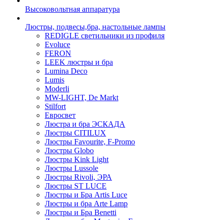
Высоковольтная аппаратура
Люстры, подвесы,бра, настольные лампы
REDIGLE светильники из профиля
Evoluce
FERON
LEEK люстры и бра
Lumina Deco
Lumis
Moderli
MW-LIGHT, De Markt
Stilfort
Евросвет
Люстра и бра ЭСКАДА
Люстры CITILUX
Люстры Favourite, F-Promo
Люстры Globo
Люстры Kink Light
Люстры Lussole
Люстры Rivoli, ЭРА
Люстры ST LUCE
Люстры и Бра Artis Luce
Люстры и бра Arte Lamp
Люстры и Бра Benetti