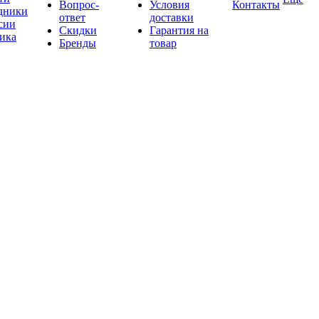
Вопрос-
Условия
Контакты
дники
ответ
доставки
сии
Скидки
Гарантия на
ика
Бренды
товар