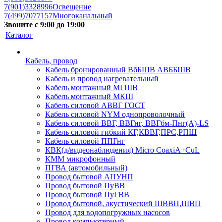
7(901)3328996
Освещение
7(499)7077157
Многоканальный
Звоните с 9:00 до 19:00
Каталог
Кабель, провод
Кабель бронированный ВбБШВ АВББШВ
Кабель и провод нагревательный
Кабель монтажный МГШВ
Кабель монтажный МКШ
Кабель силовой АВВГ ГОСТ
Кабель силовой NYM однопроволочный
Кабель силовой ВВГ, ВВГнг, ВВГбм-Пнг(А)-LS
Кабель силовой гибкий КГ,КВВГ,ПРС,РПШ
Кабель силовой ППГнг
КВК(д/видеонаблюдения) Micro CoaxiA+CuL
КММ микрофонный
ПГВА (автомобильный)
Провод бытовой АПУНП
Провод бытовой ПуВВ
Провод бытовой ПуГВВ
Провод бытовой, акустический ШВВП,ШВП
Провод для водопогружных насосов
Провод компьютерный