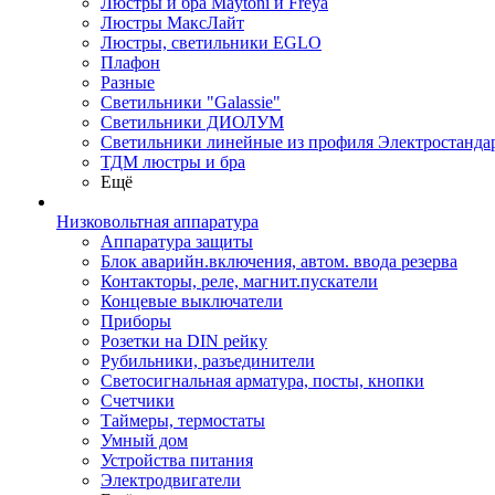
Люстры и бра Maytoni и Freya
Люстры МаксЛайт
Люстры, светильники EGLO
Плафон
Разные
Светильники "Galassie"
Светильники ДИОЛУМ
Светильники линейные из профиля Электростандар
ТДМ люстры и бра
Ещё
Низковольтная аппаратура
Аппаратура защиты
Блок аварийн.включения, автом. ввода резерва
Контакторы, реле, магнит.пускатели
Концевые выключатели
Приборы
Розетки на DIN рейку
Рубильники, разъединители
Светосигнальная арматура, посты, кнопки
Счетчики
Таймеры, термостаты
Умный дом
Устройства питания
Электродвигатели