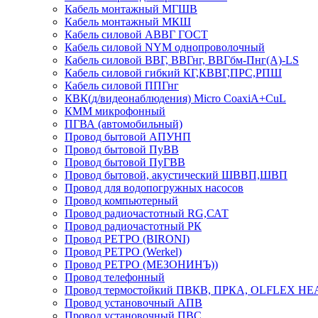
Кабель монтажный МГШВ
Кабель монтажный МКШ
Кабель силовой АВВГ ГОСТ
Кабель силовой NYM однопроволочный
Кабель силовой ВВГ, ВВГнг, ВВГбм-Пнг(А)-LS
Кабель силовой гибкий КГ,КВВГ,ПРС,РПШ
Кабель силовой ППГнг
КВК(д/видеонаблюдения) Micro CoaxiA+CuL
КММ микрофонный
ПГВА (автомобильный)
Провод бытовой АПУНП
Провод бытовой ПуВВ
Провод бытовой ПуГВВ
Провод бытовой, акустический ШВВП,ШВП
Провод для водопогружных насосов
Провод компьютерный
Провод радиочастотный RG,САТ
Провод радиочастотный РК
Провод РЕТРО (BIRONI)
Провод РЕТРО (Werkel)
Провод РЕТРО (МЕЗОНИНЪ))
Провод телефонный
Провод термостойкий ПВКВ, ПРКА, OLFLEX HE
Провод установочный АПВ
Провод установочный ПВС