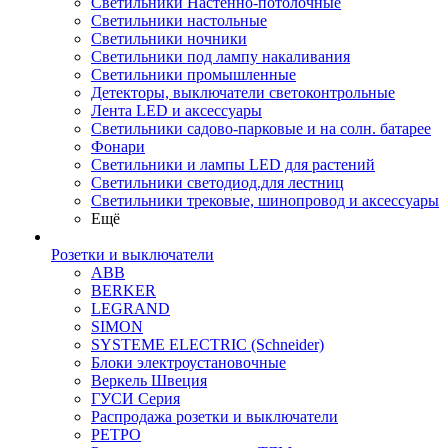
Светильники Настенно-потолочные
Светильники настольные
Светильники ночники
Светильники под лампу накаливания
Светильники промышленные
Детекторы, выключатели светоконтрольные
Лента LED и аксессуары
Светильники садово-парковые и на солн. батарее
Фонари
Светильники и лампы LED для растений
Светильники светодиод.для лестниц
Светильники трековые, шинопровод и аксессуары
Ещё
Розетки и выключатели
ABB
BERKER
LEGRAND
SIMON
SYSTEME ELECTRIC (Schneider)
Блоки электроустановочные
Веркель Швеция
ГУСИ Серия
Распродажа розетки и выключатели
РЕТРО