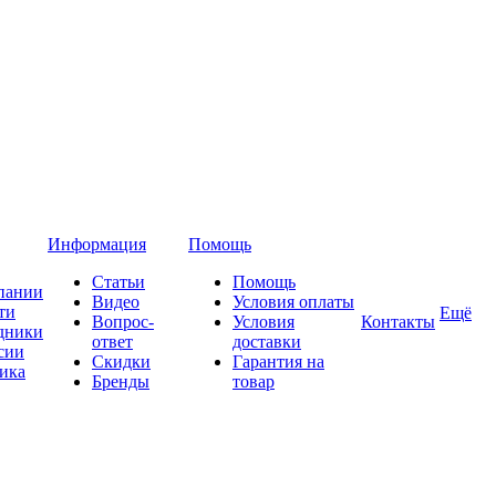
Информация
Помощь
Статьи
Помощь
пании
Видео
Условия оплаты
ти
Ещё
Вопрос-
Условия
Контакты
дники
ответ
доставки
сии
Скидки
Гарантия на
ика
Бренды
товар