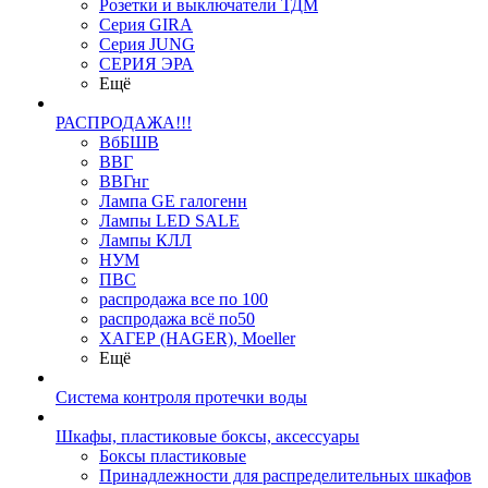
Розетки и выключатели ТДМ
Серия GIRA
Серия JUNG
СЕРИЯ ЭРА
Ещё
РАСПРОДАЖА!!!
ВбБШВ
ВВГ
ВВГнг
Лампа GE галогенн
Лампы LED SALE
Лампы КЛЛ
НУМ
ПВС
распродажа все по 100
распродажа всё по50
ХАГЕР (HAGER), Moeller
Ещё
Система контроля протечки воды
Шкафы, пластиковые боксы, аксессуары
Боксы пластиковые
Принадлежности для распределительных шкафов