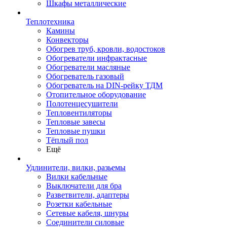
Шкафы металлические
Теплотехника
Камины
Конвекторы
Обогрев труб, кровли, водостоков
Обогреватели инфрактасные
Обогреватели масляные
Обогреватель газовый
Обогреватель на DIN-рейку ТДМ
Отопительное оборудование
Полотенцесушители
Тепловентиляторы
Тепловые завесы
Тепловые пушки
Тёплый пол
Ещё
Удлинители, вилки, разьемы
Вилки кабельные
Выключатели для бра
Разветвители, адаптеры
Розетки кабельные
Сетевые кабеля, шнуры
Соединители силовые