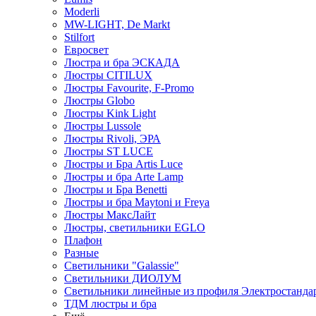
Moderli
MW-LIGHT, De Markt
Stilfort
Евросвет
Люстра и бра ЭСКАДА
Люстры CITILUX
Люстры Favourite, F-Promo
Люстры Globo
Люстры Kink Light
Люстры Lussole
Люстры Rivoli, ЭРА
Люстры ST LUCE
Люстры и Бра Artis Luce
Люстры и бра Arte Lamp
Люстры и Бра Benetti
Люстры и бра Maytoni и Freya
Люстры МаксЛайт
Люстры, светильники EGLO
Плафон
Разные
Светильники "Galassie"
Светильники ДИОЛУМ
Светильники линейные из профиля Электростандар
ТДМ люстры и бра