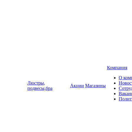
Компания
О ком
Люстры,
Новос
Акции
Магазины
подвесы,бра
Сотру
Вакан
Полит