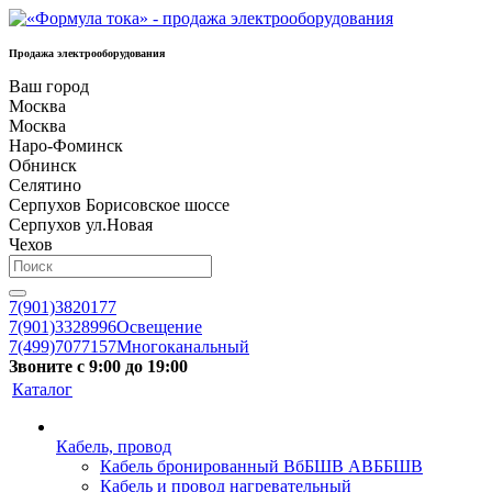
Продажа электрооборудования
Ваш город
Москва
Москва
Наро-Фоминск
Обнинск
Селятино
Серпухов Борисовское шоссе
Серпухов ул.Новая
Чехов
7(901)3820177
7(901)3328996
Освещение
7(499)7077157
Многоканальный
Звоните с 9:00 до 19:00
Каталог
Кабель, провод
Кабель бронированный ВбБШВ АВББШВ
Кабель и провод нагревательный