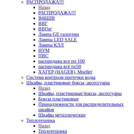
РАСПРОДАЖА!!!
Назад
РАСПРОДАЖА!!!
ВбБШВ
ВВГ
ВВГнг
Лампа GE галогенн
Лампы LED SALE
Лампы КЛЛ
НУМ
ПВС
распродажа все по 100
распродажа всё по50
ХАГЕР (HAGER), Moeller
Система контроля протечки воды
Шкафы, пластиковые боксы, аксессуары
Назад
Шкафы, пластиковые боксы, аксессуары
Боксы пластиковые
Принадлежности для распределительных
шкафов
Шкафы металлические
Теплотехника
Назад
Теплотехника