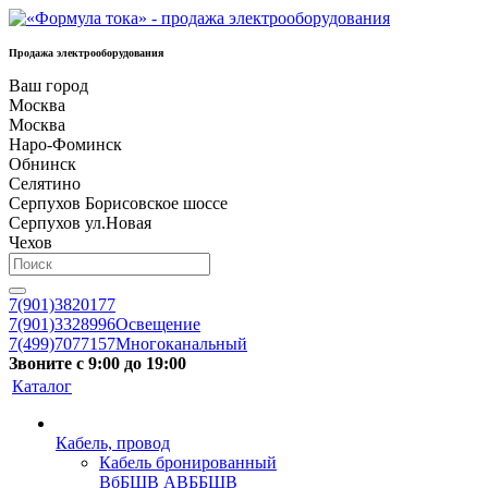
Продажа электрооборудования
Ваш город
Москва
Москва
Наро-Фоминск
Обнинск
Селятино
Серпухов Борисовское шоссе
Серпухов ул.Новая
Чехов
7(901)3820177
7(901)3328996
Освещение
7(499)7077157
Многоканальный
Звоните с 9:00 до 19:00
Каталог
Кабель, провод
Кабель бронированный
ВбБШВ АВББШВ