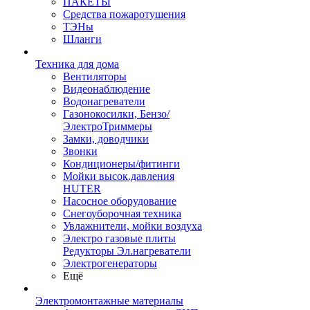
ПАКЕТЫ
Средства пожаротушения
ТЭНы
Шланги
Техника для дома
Вентиляторы
Видеонаблюдение
Водонагреватели
Газонокосилки, Бензо/
ЭлектроТриммеры
Замки, доводчики
Звонки
Кондиционеры/фитинги
Мойки высок.давления
HUTER
Насосное оборудование
Снегоуборочная техника
Увлажнители, мойки воздуха
Электро газовые плиты
Редукторы Эл.нагреватели
Электрогенераторы
Ещё
Электромонтажные материалы