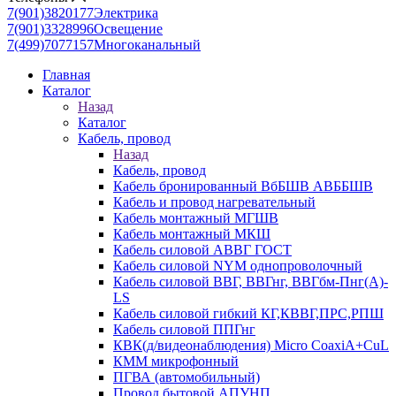
7(901)3820177
Электрика
7(901)3328996
Освещение
7(499)7077157
Многоканальный
Главная
Каталог
Назад
Каталог
Кабель, провод
Назад
Кабель, провод
Кабель бронированный ВбБШВ АВББШВ
Кабель и провод нагревательный
Кабель монтажный МГШВ
Кабель монтажный МКШ
Кабель силовой АВВГ ГОСТ
Кабель силовой NYM однопроволочный
Кабель силовой ВВГ, ВВГнг, ВВГбм-Пнг(А)-
LS
Кабель силовой гибкий КГ,КВВГ,ПРС,РПШ
Кабель силовой ППГнг
КВК(д/видеонаблюдения) Micro CoaxiA+CuL
КММ микрофонный
ПГВА (автомобильный)
Провод бытовой АПУНП