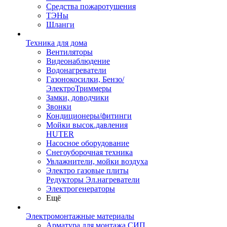
Средства пожаротушения
ТЭНы
Шланги
Техника для дома
Вентиляторы
Видеонаблюдение
Водонагреватели
Газонокосилки, Бензо/
ЭлектроТриммеры
Замки, доводчики
Звонки
Кондиционеры/фитинги
Мойки высок.давления
HUTER
Насосное оборудование
Снегоуборочная техника
Увлажнители, мойки воздуха
Электро газовые плиты
Редукторы Эл.нагреватели
Электрогенераторы
Ещё
Электромонтажные материалы
Арматура для монтажа СИП