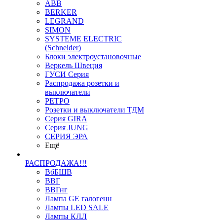
ABB
BERKER
LEGRAND
SIMON
SYSTEME ELECTRIC
(Schneider)
Блоки электроустановочные
Веркель Швеция
ГУСИ Серия
Распродажа розетки и
выключатели
РЕТРО
Розетки и выключатели ТДМ
Серия GIRA
Серия JUNG
СЕРИЯ ЭРА
Ещё
РАСПРОДАЖА!!!
ВбБШВ
ВВГ
ВВГнг
Лампа GE галогенн
Лампы LED SALE
Лампы КЛЛ