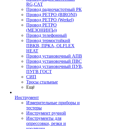
RG,САТ
Провод радиочастотный РК
Провод РЕТРО (BIRONI)
Провод РЕТРО (Werkel)
Провод РЕТРО
(МЕЗОНИНЪ))
Провод телефонный
Провод термостойкий
ПВКВ, ПРКА, OLFLEX
HEAT
Провод установочный АПВ
Провод установочный ПВС
Провод установочный ПУВ,
ПУГВ ГОСТ
СИП
Тросы стальные
Ещё
Инструмент
Измерительные приборы и
тестеры
Инструмент ручной
Инструменты для
опрессовки, резки и
изоляции