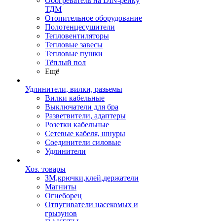
Обогреватель на DIN-рейку
ТДМ
Отопительное оборудование
Полотенцесушители
Тепловентиляторы
Тепловые завесы
Тепловые пушки
Тёплый пол
Ещё
Удлинители, вилки, разьемы
Вилки кабельные
Выключатели для бра
Разветвители, адаптеры
Розетки кабельные
Сетевые кабеля, шнуры
Соединители силовые
Удлинители
Хоз. товары
ЗМ,крючки,клей,держатели
Магниты
Огнеборец
Отпугиватели насекомых и
грызунов