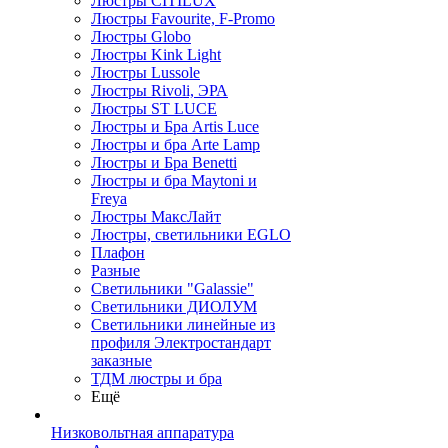
Люстры CITILUX
Люстры Favourite, F-Promo
Люстры Globo
Люстры Kink Light
Люстры Lussole
Люстры Rivoli, ЭРА
Люстры ST LUCE
Люстры и Бра Artis Luce
Люстры и бра Arte Lamp
Люстры и Бра Benetti
Люстры и бра Maytoni и
Freya
Люстры МаксЛайт
Люстры, светильники EGLO
Плафон
Разные
Светильники "Galassie"
Светильники ДИОЛУМ
Светильники линейные из
профиля Электростандарт
заказные
ТДМ люстры и бра
Ещё
Низковольтная аппаратура