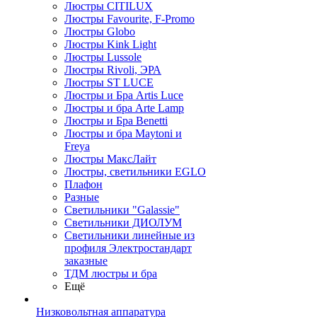
Люстры CITILUX
Люстры Favourite, F-Promo
Люстры Globo
Люстры Kink Light
Люстры Lussole
Люстры Rivoli, ЭРА
Люстры ST LUCE
Люстры и Бра Artis Luce
Люстры и бра Arte Lamp
Люстры и Бра Benetti
Люстры и бра Maytoni и
Freya
Люстры МаксЛайт
Люстры, светильники EGLO
Плафон
Разные
Светильники "Galassie"
Светильники ДИОЛУМ
Светильники линейные из
профиля Электростандарт
заказные
ТДМ люстры и бра
Ещё
Низковольтная аппаратура