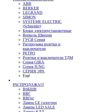
ABB
BERKER
LEGRAND
SIMON
SYSTEME ELECTRIC
(Schneider)
Блоки электроустановочные
Веркель Швеция
ГУСИ Серия
Распродажа розетки и
выключатели
РЕТРО
Розетки и выключатели ТДМ
Серия GIRA
Серия JUNG
СЕРИЯ ЭРА
Ещё
РАСПРОДАЖА!!!
ВбБШВ
ВВГ
ВВГнг
Лампа GE галогенн
Лампы LED SALE
Лампы КЛЛ