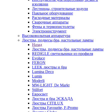
изоляции
Лестницы, строительные ходули
Паяльное оборудование
Расходные материалы
Сварочные аппараты
Фены и термопистолеты
Электроинструмент
Высоковольтная аппаратура
Люстры, подвесы,бра, настольные лампы
Назад
Люстры, подвесы,бра, настольные лампы
REDIGLE светильники из профиля
Evoluce
FERON
LEEK люстры и бра
Lumina Deco
Lumis
Moderli
MW-LIGHT, De Markt
Stilfort
Евросвет
Люстра и бра ЭСКАДА
Люстры CITILUX
Люстры Favourite, F-Promo