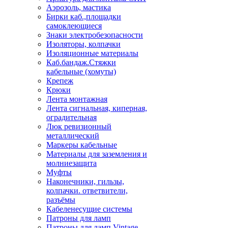
Аэрозоль, мастика
Бирки каб.,площадки
самоклеющиеся
Знаки электробезопасности
Изоляторы, колпачки
Изоляционные материалы
Каб.бандаж.Стяжки
кабельные (хомуты)
Крепеж
Крюки
Лента монтажная
Лента сигнальная, киперная,
оградительная
Люк ревизионный
металлический
Маркеры кабельные
Материалы для заземления и
молниезащита
Муфты
Наконечники, гильзы,
колпачки. ответвители,
разъёмы
Кабеленесущие системы
Патроны для ламп
Патроны для ламп Vintage