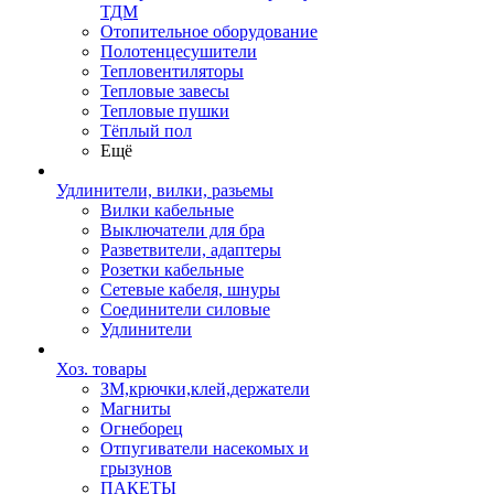
ТДМ
Отопительное оборудование
Полотенцесушители
Тепловентиляторы
Тепловые завесы
Тепловые пушки
Тёплый пол
Ещё
Удлинители, вилки, разьемы
Вилки кабельные
Выключатели для бра
Разветвители, адаптеры
Розетки кабельные
Сетевые кабеля, шнуры
Соединители силовые
Удлинители
Хоз. товары
ЗМ,крючки,клей,держатели
Магниты
Огнеборец
Отпугиватели насекомых и
грызунов
ПАКЕТЫ