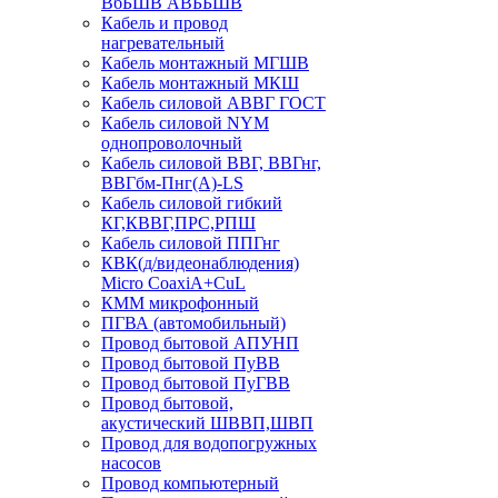
ВбБШВ АВББШВ
Кабель и провод
нагревательный
Кабель монтажный МГШВ
Кабель монтажный МКШ
Кабель силовой АВВГ ГОСТ
Кабель силовой NYM
однопроволочный
Кабель силовой ВВГ, ВВГнг,
ВВГбм-Пнг(А)-LS
Кабель силовой гибкий
КГ,КВВГ,ПРС,РПШ
Кабель силовой ППГнг
КВК(д/видеонаблюдения)
Micro CoaxiA+CuL
КММ микрофонный
ПГВА (автомобильный)
Провод бытовой АПУНП
Провод бытовой ПуВВ
Провод бытовой ПуГВВ
Провод бытовой,
акустический ШВВП,ШВП
Провод для водопогружных
насосов
Провод компьютерный