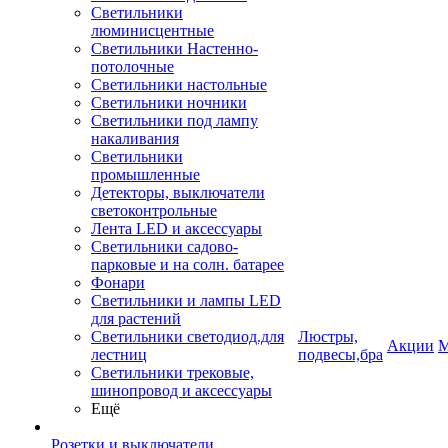
Светильники
люминисцентные
Светильники Настенно-
потолочные
Светильники настольные
Светильники ночники
Светильники под лампу
накаливания
Светильники
промышленные
Детекторы, выключатели
светоконтрольные
Лента LED и аксессуары
Светильники садово-
парковые и на солн. батарее
Фонари
Светильники и лампы LED
для растений
Светильники светодиод.для
Люстры,
Акции
М
лестниц
подвесы,бра
Светильники трековые,
шинопровод и аксессуары
Ещё
Розетки и выключатели