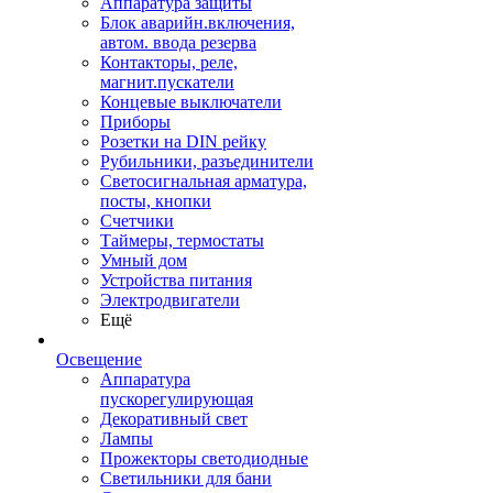
Аппаратура защиты
Блок аварийн.включения,
автом. ввода резерва
Контакторы, реле,
магнит.пускатели
Концевые выключатели
Приборы
Розетки на DIN рейку
Рубильники, разъединители
Светосигнальная арматура,
посты, кнопки
Счетчики
Таймеры, термостаты
Умный дом
Устройства питания
Электродвигатели
Ещё
Освещение
Аппаратура
пускорегулирующая
Декоративный свет
Лампы
Прожекторы светодиодные
Светильники для бани