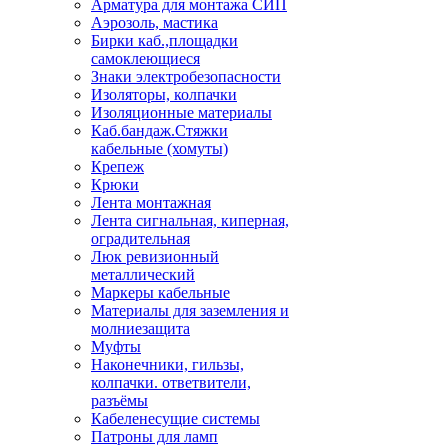
Арматура для монтажа СИП
Аэрозоль, мастика
Бирки каб.,площадки
самоклеющиеся
Знаки электробезопасности
Изоляторы, колпачки
Изоляционные материалы
Каб.бандаж.Стяжки
кабельные (хомуты)
Крепеж
Крюки
Лента монтажная
Лента сигнальная, киперная,
оградительная
Люк ревизионный
металлический
Маркеры кабельные
Материалы для заземления и
молниезащита
Муфты
Наконечники, гильзы,
колпачки. ответвители,
разъёмы
Кабеленесущие системы
Патроны для ламп