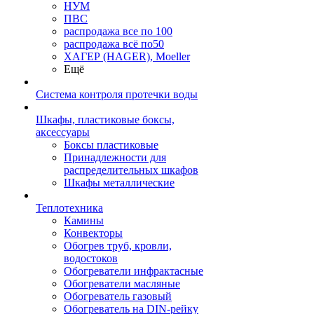
НУМ
ПВС
распродажа все по 100
распродажа всё по50
ХАГЕР (HAGER), Moeller
Ещё
Система контроля протечки воды
Шкафы, пластиковые боксы,
аксессуары
Боксы пластиковые
Принадлежности для
распределительных шкафов
Шкафы металлические
Теплотехника
Камины
Конвекторы
Обогрев труб, кровли,
водостоков
Обогреватели инфрактасные
Обогреватели масляные
Обогреватель газовый
Обогреватель на DIN-рейку