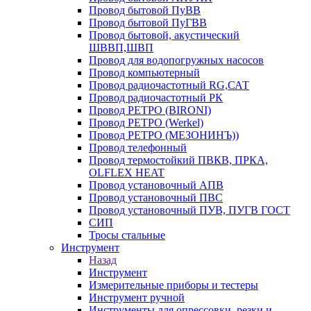
Провод бытовой ПуВВ
Провод бытовой ПуГВВ
Провод бытовой, акустический
ШВВП,ШВП
Провод для водопогружных насосов
Провод компьютерный
Провод радиочастотный RG,САТ
Провод радиочастотный РК
Провод РЕТРО (BIRONI)
Провод РЕТРО (Werkel)
Провод РЕТРО (МЕЗОНИНЪ))
Провод телефонный
Провод термостойкий ПВКВ, ПРКА,
OLFLEX HEAT
Провод установочный АПВ
Провод установочный ПВС
Провод установочный ПУВ, ПУГВ ГОСТ
СИП
Тросы стальные
Инструмент
Назад
Инструмент
Измерительные приборы и тестеры
Инструмент ручной
Инструменты для опрессовки, резки и