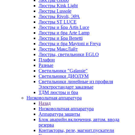
Люстры Globo
Люстры Kink Light
Люстры Lussole
Люстры Rivoli, ЭРА
Люстры ST LUCE
Люстры и Бра Artis Luce
Люстры и бра Arte Lamp
Люстры и Бра Benetti
Люстры и бра Maytoni и Freya
Люстры МаксЛайт
Люстры, светильники EGLO
Плафон
Разные
Светильники "Galassie"
Светильники ДИОЛУМ
Светильники линейные из профиля
Электростандарт заказные
ТДМ люстры и бра
Низковольтная аппаратура
Назад
Низковольтная аппаратура
Аппаратура защиты
Блок аварийн.включения, автом. ввода
резерва
Контакторы, реле, магнит.пускатели