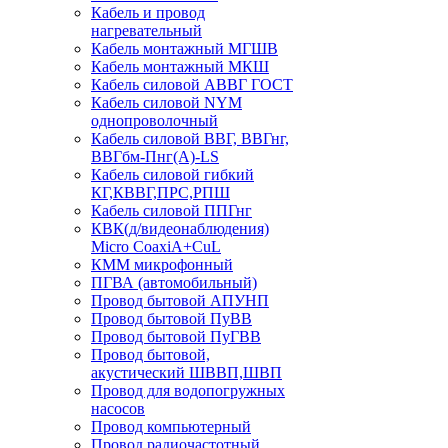
Кабель и провод
нагревательный
Кабель монтажный МГШВ
Кабель монтажный МКШ
Кабель силовой АВВГ ГОСТ
Кабель силовой NYM
однопроволочный
Кабель силовой ВВГ, ВВГнг,
ВВГбм-Пнг(А)-LS
Кабель силовой гибкий
КГ,КВВГ,ПРС,РПШ
Кабель силовой ППГнг
КВК(д/видеонаблюдения)
Micro CoaxiA+CuL
КММ микрофонный
ПГВА (автомобильный)
Провод бытовой АПУНП
Провод бытовой ПуВВ
Провод бытовой ПуГВВ
Провод бытовой,
акустический ШВВП,ШВП
Провод для водопогружных
насосов
Провод компьютерный
Провод радиочастотный