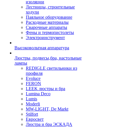
изоляции
Лестницы, строительные
ходули
Паяльное оборудование
Расходные материалы
Сварочные аппараты
Фены и термопистолеты
Электроинструмент
Высоковольтная аппаратура
Люстры, подвесы,бра, настольные
лампы
REDIGLE светильники из
профиля
Evoluce
FERON
LEEK люстры и бра
Lumina Deco
Lumis
Moderli
MW-LIGHT, De Markt
Stilfort
Евросвет
Люстра и бра ЭСКАДА