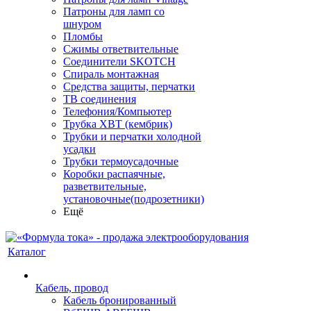
Патроны для ламп со
шнуром
Пломбы
Сжимы ответвительные
Соединители SKOTCH
Спираль монтажная
Средства защиты, перчатки
ТВ соединения
Телефония/Компьютер
Трубка ХВТ (кембрик)
Трубки и перчатки холодной
усадки
Трубки термоусадочные
Коробки распаячные,
разветвительные,
установочные(подрозетники)
Ещё
Каталог
Кабель, провод
Кабель бронированный