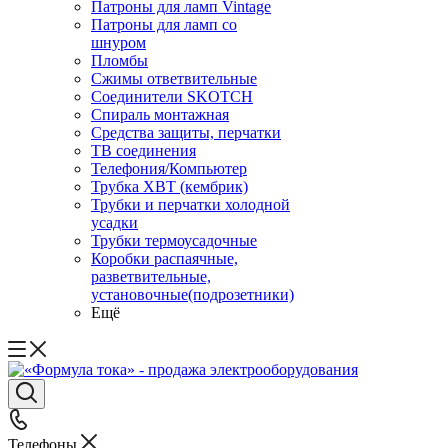
Патроны для ламп Vintage
Патроны для ламп со
шнуром
Пломбы
Сжимы ответвительные
Соединители SKOTCH
Спираль монтажная
Средства защиты, перчатки
ТВ соединения
Телефония/Компьютер
Трубка ХВТ (кембрик)
Трубки и перчатки холодной
усадки
Трубки термоусадочные
Коробки распаячные,
разветвительные,
установочные(подрозетники)
Ещё
Телефоны