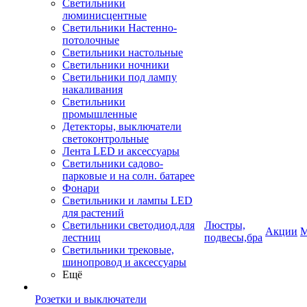
Светильники
люминисцентные
Светильники Настенно-
потолочные
Светильники настольные
Светильники ночники
Светильники под лампу
накаливания
Светильники
промышленные
Детекторы, выключатели
светоконтрольные
Лента LED и аксессуары
Светильники садово-
парковые и на солн. батарее
Фонари
Светильники и лампы LED
для растений
Светильники светодиод.для
Люстры,
Акции
М
лестниц
подвесы,бра
Светильники трековые,
шинопровод и аксессуары
Ещё
Розетки и выключатели