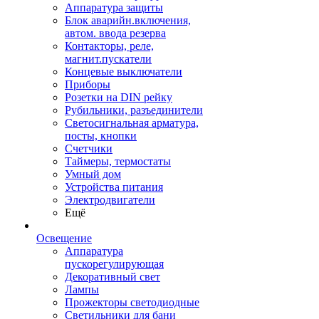
Аппаратура защиты
Блок аварийн.включения,
автом. ввода резерва
Контакторы, реле,
магнит.пускатели
Концевые выключатели
Приборы
Розетки на DIN рейку
Рубильники, разъединители
Светосигнальная арматура,
посты, кнопки
Счетчики
Таймеры, термостаты
Умный дом
Устройства питания
Электродвигатели
Ещё
Освещение
Аппаратура
пускорегулирующая
Декоративный свет
Лампы
Прожекторы светодиодные
Светильники для бани