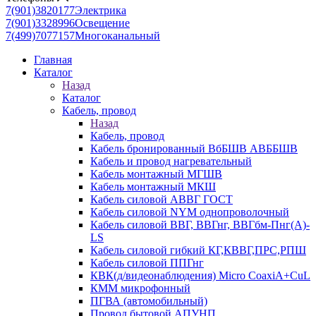
7(901)3820177
Электрика
7(901)3328996
Освещение
7(499)7077157
Многоканальный
Главная
Каталог
Назад
Каталог
Кабель, провод
Назад
Кабель, провод
Кабель бронированный ВбБШВ АВББШВ
Кабель и провод нагревательный
Кабель монтажный МГШВ
Кабель монтажный МКШ
Кабель силовой АВВГ ГОСТ
Кабель силовой NYM однопроволочный
Кабель силовой ВВГ, ВВГнг, ВВГбм-Пнг(А)-
LS
Кабель силовой гибкий КГ,КВВГ,ПРС,РПШ
Кабель силовой ППГнг
КВК(д/видеонаблюдения) Micro CoaxiA+CuL
КММ микрофонный
ПГВА (автомобильный)
Провод бытовой АПУНП