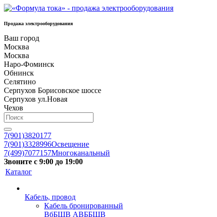
Продажа электрооборудования
Ваш город
Москва
Москва
Наро-Фоминск
Обнинск
Селятино
Серпухов Борисовское шоссе
Серпухов ул.Новая
Чехов
7(901)3820177
7(901)3328996
Освещение
7(499)7077157
Многоканальный
Звоните с 9:00 до 19:00
Каталог
Кабель, провод
Кабель бронированный
ВбБШВ АВББШВ