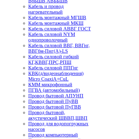
ВбБШВ АВББШВ
Кабель и провод
нагревательный
Кабель монтажный МГШВ
Кабель монтажный МКШ
Кабель силовой АВВГ ГОСТ
Кабель силовой NYM
однопроволочный
Кабель силовой ВВГ, ВВГнг,
ВВГбм-Пнг(А)-LS
Кабель силовой гибкий
КГ,КВВГ,ПРС,РПШ
Кабель силовой ППГнг
КВК(д/видеонаблюдения)
Micro CoaxiA+CuL
КММ микрофонный
ПГВА (автомобильный)
Провод бытовой АПУНП
Провод бытовой ПуВВ
Провод бытовой ПуГВВ
Провод бытовой,
акустический ШВВП,ШВП
Провод для водопогружных
насосов
Провод компьютерный