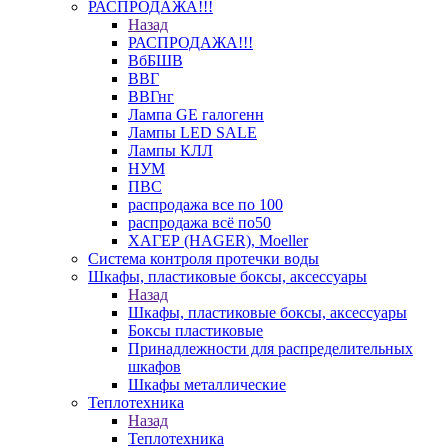
РАСПРОДАЖА!!!
Назад
РАСПРОДАЖА!!!
ВбБШВ
ВВГ
ВВГнг
Лампа GE галогенн
Лампы LED SALE
Лампы КЛЛ
НУМ
ПВС
распродажа все по 100
распродажа всё по50
ХАГЕР (HAGER), Moeller
Система контроля протечки воды
Шкафы, пластиковые боксы, аксессуары
Назад
Шкафы, пластиковые боксы, аксессуары
Боксы пластиковые
Принадлежности для распределительных
шкафов
Шкафы металлические
Теплотехника
Назад
Теплотехника