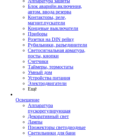
Аппаратура защиты
Блок аварийн.включения,
автом. ввода резерва
Контакторы, реле,
магнит.пускатели
Концевые выключатели
Приборы
Розетки на DIN рейку
Рубильники, разъединители
Светосигнальная арматура,
посты, кнопки
Счетчики
Таймеры, термостаты
Умный дом
Устройства питания
Электродвигатели
Ещё
Освещение
Аппаратура
пускорегулирующая
Декоративный свет
Лампы
Прожекторы светодиодные
Светильники для бани