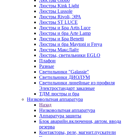
Люстры Globo
Люстры Kink Light
Люстры Lussole
Люстры Rivoli, ЭРА
Люстры ST LUCE
Люстры и Бра Artis Luce
Люстры и бра Arte Lamp
Люстры и Бра Benetti
Люстры и бра Maytoni и Freya
Люстры МаксЛайт
Люстры, светильники EGLO
Плафон
Разные
Светильники "Galassie"
Светильники ДИОЛУМ
Светильники линейные из профиля
Электростандарт заказные
ТДМ люстры и бра
Низковольтная аппаратура
Назад
Низковольтная аппаратура
Аппаратура защиты
Блок аварийн.включения, автом. ввода
резерва
Контакторы, реле, магнит.пускатели