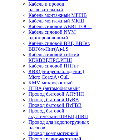
Кабель и провод
нагревательный
Кабель монтажный МГШВ
Кабель монтажный МКШ
Кабель силовой АВВГ ГОСТ
Кабель силовой NYM
однопроволочный
Кабель силовой ВВГ, ВВГнг,
ВВГбм-Пнг(А)-LS
Кабель силовой гибкий
КГ,КВВГ,ПРС,РПШ
Кабель силовой ППГнг
КВК(д/видеонаблюдения)
Micro CoaxiA+CuL
КММ микрофонный
ПГВА (автомобильный)
Провод бытовой АПУНП
Провод бытовой ПуВВ
Провод бытовой ПуГВВ
Провод бытовой,
акустический ШВВП,ШВП
Провод для водопогружных
насосов
Провод компьютерный
Провод радиочастотный