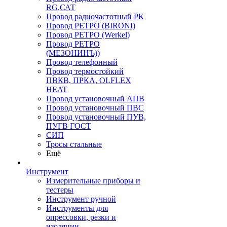
RG,САТ
Провод радиочастотный РК
Провод РЕТРО (BIRONI)
Провод РЕТРО (Werkel)
Провод РЕТРО
(МЕЗОНИНЪ))
Провод телефонный
Провод термостойкий
ПВКВ, ПРКА, OLFLEX
HEAT
Провод установочный АПВ
Провод установочный ПВС
Провод установочный ПУВ,
ПУГВ ГОСТ
СИП
Тросы стальные
Ещё
Инструмент
Измерительные приборы и
тестеры
Инструмент ручной
Инструменты для
опрессовки, резки и
изоляции