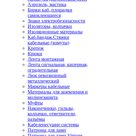
Аэрозоль, мастика
Бирки каб.,площадки
самоклеющиеся
Знаки электробезопасности
Изоляторы, колпачки
Изоляционные материалы
Каб.бандаж.Стяжки
кабельные (хомуты)
Крепеж
Крюки
Лента монтажная
Лента сигнальная, киперная,
оградительная
Люк ревизионный
металлический
Маркеры кабельные
Материалы для заземления и
молниезащита
Муфты
Наконечники, гильзы,
колпачки. ответвители,
разъёмы
Кабеленесущие системы
Патроны для ламп
Патроны для ламп Vintage