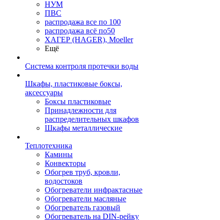
НУМ
ПВС
распродажа все по 100
распродажа всё по50
ХАГЕР (HAGER), Moeller
Ещё
Система контроля протечки воды
Шкафы, пластиковые боксы,
аксессуары
Боксы пластиковые
Принадлежности для
распределительных шкафов
Шкафы металлические
Теплотехника
Камины
Конвекторы
Обогрев труб, кровли,
водостоков
Обогреватели инфрактасные
Обогреватели масляные
Обогреватель газовый
Обогреватель на DIN-рейку