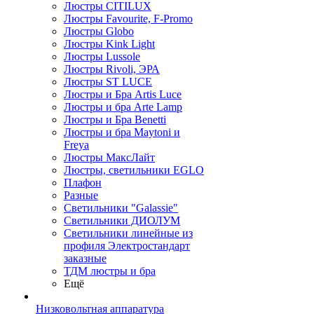
Люстры CITILUX
Люстры Favourite, F-Promo
Люстры Globo
Люстры Kink Light
Люстры Lussole
Люстры Rivoli, ЭРА
Люстры ST LUCE
Люстры и Бра Artis Luce
Люстры и бра Arte Lamp
Люстры и Бра Benetti
Люстры и бра Maytoni и
Freya
Люстры МаксЛайт
Люстры, светильники EGLO
Плафон
Разные
Светильники "Galassie"
Светильники ДИОЛУМ
Светильники линейные из
профиля Электростандарт
заказные
ТДМ люстры и бра
Ещё
Низковольтная аппаратура