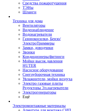
Средства пожаротушения
ТЭНы
Шланги
Техника для дома
Вентиляторы
Видеонаблюдение
Водонагреватели
Газонокосилки, Бензо/
ЭлектроТриммеры
Замки, доводчики
Звонки
Кондиционеры/фитинги
Мойки высок.давления
HUTER
Насосное оборудование
Снегоуборочная техника
Увлажнители, мойки воздуха
Электро газовые плиты
Редукторы Эл.нагреватели
Электрогенераторы
Ещё
Электромонтажные материалы
Арматура для монтажа СИП