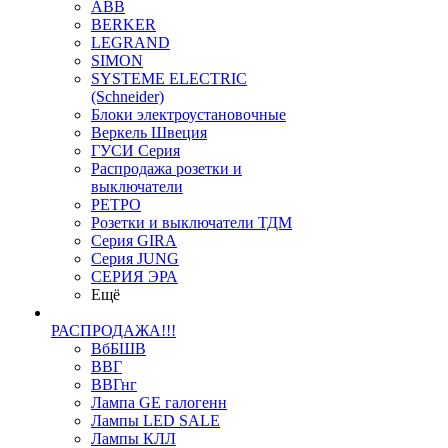
ABB
BERKER
LEGRAND
SIMON
SYSTEME ELECTRIC
(Schneider)
Блоки электроустановочные
Веркель Швеция
ГУСИ Серия
Распродажа розетки и
выключатели
РЕТРО
Розетки и выключатели ТДМ
Серия GIRA
Серия JUNG
СЕРИЯ ЭРА
Ещё
РАСПРОДАЖА!!!
ВбБШВ
ВВГ
ВВГнг
Лампа GE галогенн
Лампы LED SALE
Лампы КЛЛ