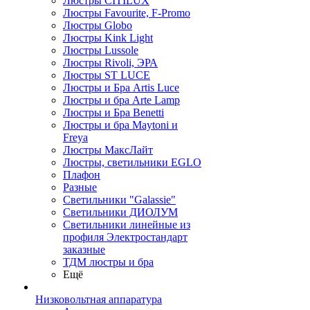
Люстры CITILUX
Люстры Favourite, F-Promo
Люстры Globo
Люстры Kink Light
Люстры Lussole
Люстры Rivoli, ЭРА
Люстры ST LUCE
Люстры и Бра Artis Luce
Люстры и бра Arte Lamp
Люстры и Бра Benetti
Люстры и бра Maytoni и
Freya
Люстры МаксЛайт
Люстры, светильники EGLO
Плафон
Разные
Светильники "Galassie"
Светильники ДИОЛУМ
Светильники линейные из
профиля Электростандарт
заказные
ТДМ люстры и бра
Ещё
Низковольтная аппаратура