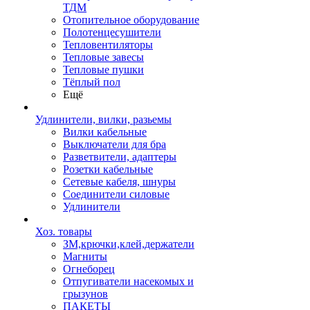
ТДМ
Отопительное оборудование
Полотенцесушители
Тепловентиляторы
Тепловые завесы
Тепловые пушки
Тёплый пол
Ещё
Удлинители, вилки, разьемы
Вилки кабельные
Выключатели для бра
Разветвители, адаптеры
Розетки кабельные
Сетевые кабеля, шнуры
Соединители силовые
Удлинители
Хоз. товары
ЗМ,крючки,клей,держатели
Магниты
Огнеборец
Отпугиватели насекомых и
грызунов
ПАКЕТЫ