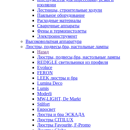
изоляции
Лестницы, строительные ходули
Паяльное оборудование
Расходные материалы
Сварочные аппараты
Фены и термопистолеты
Электроинструмент
Высоковольтная аппаратура
Люстры, подвесы,бра, настольные лампы
Назад
Люстры, подвесы,бра, настольные лампы
REDIGLE светильники из профиля
Evoluce
FERON
LEEK люстры и бра
Lumina Deco
Lumis
Moderli
MW-LIGHT, De Markt
Stilfort
Евросвет
Люстра и бра ЭСКАДА
Люстры CITILUX
Люстры Favourite, F-Promo