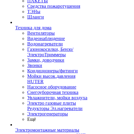
ПАКЕТЫ
Средства пожаротушения
ТЭНы
Шланги
Техника для дома
Вентиляторы
Видеонаблюдение
Водонагреватели
Газонокосилки, Бензо/
ЭлектроТриммеры
Замки, доводчики
Звонки
Кондиционеры/фитинги
Мойки высок.давления
HUTER
Насосное оборудование
Снегоуборочная техника
Увлажнители, мойки воздуха
Электро газовые плиты
Редукторы Эл.нагреватели
Электрогенераторы
Ещё
Электромонтажные материалы