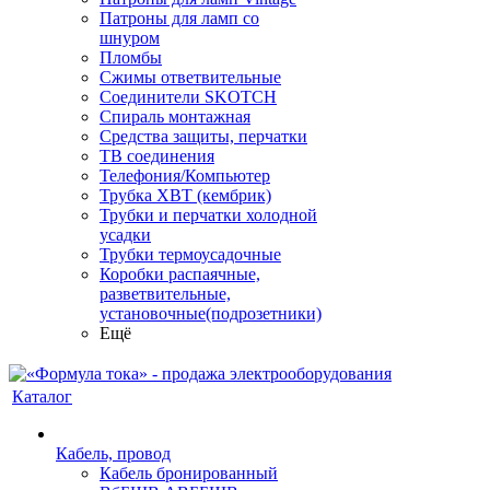
Патроны для ламп со
шнуром
Пломбы
Сжимы ответвительные
Соединители SKOTCH
Спираль монтажная
Средства защиты, перчатки
ТВ соединения
Телефония/Компьютер
Трубка ХВТ (кембрик)
Трубки и перчатки холодной
усадки
Трубки термоусадочные
Коробки распаячные,
разветвительные,
установочные(подрозетники)
Ещё
Каталог
Кабель, провод
Кабель бронированный