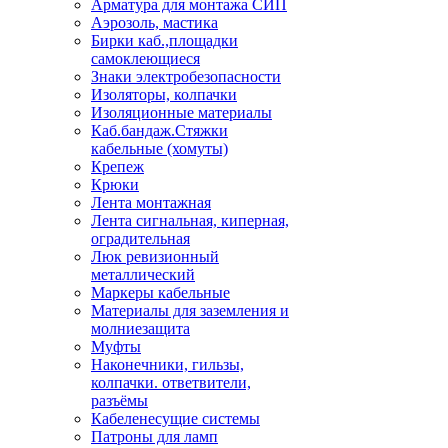
Арматура для монтажа СИП
Аэрозоль, мастика
Бирки каб.,площадки
самоклеющиеся
Знаки электробезопасности
Изоляторы, колпачки
Изоляционные материалы
Каб.бандаж.Стяжки
кабельные (хомуты)
Крепеж
Крюки
Лента монтажная
Лента сигнальная, киперная,
оградительная
Люк ревизионный
металлический
Маркеры кабельные
Материалы для заземления и
молниезащита
Муфты
Наконечники, гильзы,
колпачки. ответвители,
разъёмы
Кабеленесущие системы
Патроны для ламп