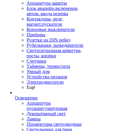
Аппаратура защиты
Блок аварийн.включения,
автом. ввода резерва
Контакторы, реле,
магнит.пускатели
Концевые выключатели
Приборы
Розетки на DIN рейку
Рубильники, разъединители
Светосигнальная арматура,
посты, кнопки
Счетчики
Таймеры, термостаты
Умный дом
Устройства питания
Электродвигатели
Ещё
Освещение
Аппаратура
пускорегулирующая
Декоративный свет
Лампы
Прожекторы светодиодные
Светильники для бани