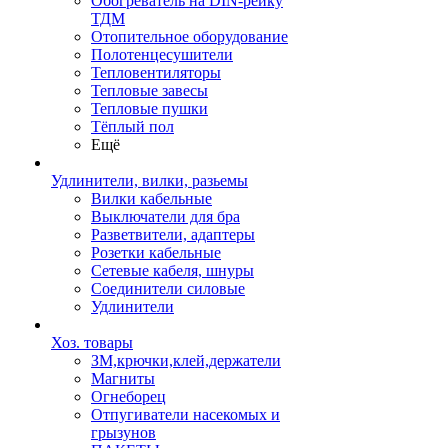
Обогреватель на DIN-рейку
ТДМ
Отопительное оборудование
Полотенцесушители
Тепловентиляторы
Тепловые завесы
Тепловые пушки
Тёплый пол
Ещё
Удлинители, вилки, разьемы
Вилки кабельные
Выключатели для бра
Разветвители, адаптеры
Розетки кабельные
Сетевые кабеля, шнуры
Соединители силовые
Удлинители
Хоз. товары
ЗМ,крючки,клей,держатели
Магниты
Огнеборец
Отпугиватели насекомых и
грызунов