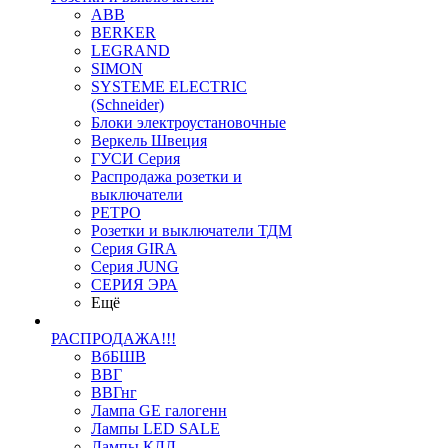
ABB
BERKER
LEGRAND
SIMON
SYSTEME ELECTRIC
(Schneider)
Блоки электроустановочные
Веркель Швеция
ГУСИ Серия
Распродажа розетки и
выключатели
РЕТРО
Розетки и выключатели ТДМ
Серия GIRA
Серия JUNG
СЕРИЯ ЭРА
Ещё
РАСПРОДАЖА!!!
ВбБШВ
ВВГ
ВВГнг
Лампа GE галогенн
Лампы LED SALE
Лампы КЛЛ