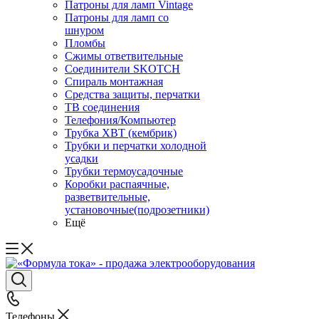
Патроны для ламп Vintage
Патроны для ламп со
шнуром
Пломбы
Сжимы ответвительные
Соединители SKOTCH
Спираль монтажная
Средства защиты, перчатки
ТВ соединения
Телефония/Компьютер
Трубка ХВТ (кембрик)
Трубки и перчатки холодной
усадки
Трубки термоусадочные
Коробки распаячные,
разветвительные,
установочные(подрозетники)
Ещё
Телефоны