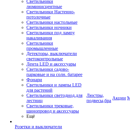
Светильники
люминисцентные
Светильники Настенно-
потолочные
Светильники настольные
Светильники ночники
Светильники под лампу
накаливания
Светильники
промышленные
Детекторы, выключатели
светоконтрольные
Лента LED и аксессуары
Светильники садово-
парковые и на солн. батарее
Фонари
Светильники и лампы LED
для растений
Светильники светодиод.для
Люстры,
Акции
М
лестниц
подвесы,бра
Светильники трековые,
шинопровод и аксессуары
Ещё
Розетки и выключатели