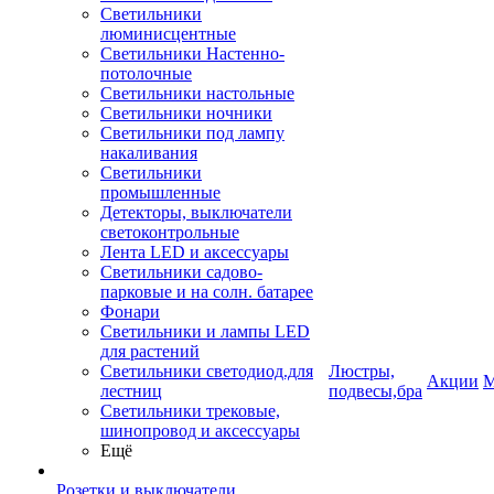
Светильники
люминисцентные
Светильники Настенно-
потолочные
Светильники настольные
Светильники ночники
Светильники под лампу
накаливания
Светильники
промышленные
Детекторы, выключатели
светоконтрольные
Лента LED и аксессуары
Светильники садово-
парковые и на солн. батарее
Фонари
Светильники и лампы LED
для растений
Светильники светодиод.для
Люстры,
Акции
М
лестниц
подвесы,бра
Светильники трековые,
шинопровод и аксессуары
Ещё
Розетки и выключатели