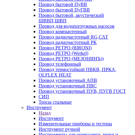
Провод бытовой ПуВВ
Провод бытовой ПуГВВ
Провод бытовой, акустический
ШВВП,ШВП
Провод для водопогружных насосов
Провод компьютерный
Провод радиочастотный RG,САТ
Провод радиочастотный РК
Провод РЕТРО (BIRONI)
Провод РЕТРО (Werkel)
Провод РЕТРО (МЕЗОНИНЪ))
Провод телефонный
Провод термостойкий ПВКВ, ПРКА,
OLFLEX HEAT
Провод установочный АПВ
Провод установочный ПВС
Провод установочный ПУВ, ПУГВ ГОСТ
СИП
Тросы стальные
Инструмент
Назад
Инструмент
Измерительные приборы и тестеры
Инструмент ручной
Инструменты для опрессовки, резки и