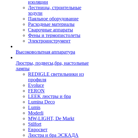
изоляции
Лестницы, строительные
ходули
Паяльное оборудование
Расходные материалы
Сварочные аппараты
Фены и термопистолеты
Электроинструмент
Высоковольтная аппаратура
Люстры, подвесы,бра, настольные
лампы
REDIGLE светильники из
профиля
Evoluce
FERON
LEEK люстры и бра
Lumina Deco
Lumis
Moderli
MW-LIGHT, De Markt
Stilfort
Евросвет
Люстра и бра ЭСКАДА